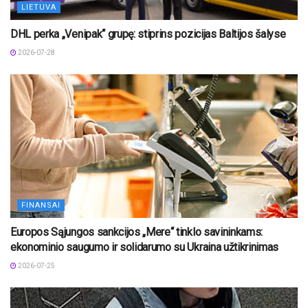
LIETUVA
DHL perka „Venipak“ grupę: stiprins pozicijas Baltijos šalyse
2026-07-28
FINANSAI
Europos Sąjungos sankcijos „Mere“ tinklo savininkams:
ekonominio saugumo ir solidarumo su Ukraina užtikrinimas
2026-07-25