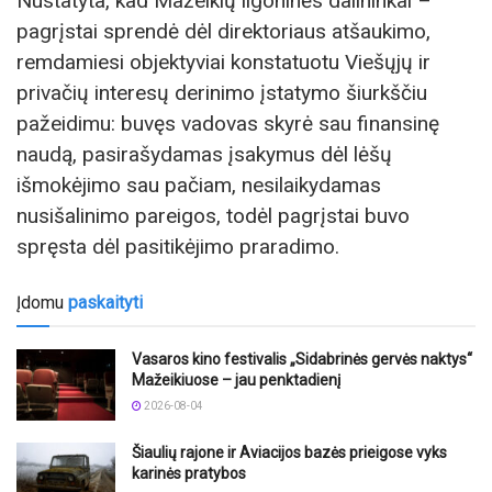
Nustatyta, kad Mažeikių ligoninės dalininkai –
pagrįstai sprendė dėl direktoriaus atšaukimo,
remdamiesi objektyviai konstatuotu Viešųjų ir
privačių interesų derinimo įstatymo šiurkščiu
pažeidimu: buvęs vadovas skyrė sau finansinę
naudą, pasirašydamas įsakymus dėl lėšų
išmokėjimo sau pačiam, nesilaikydamas
nusišalinimo pareigos, todėl pagrįstai buvo
spręsta dėl pasitikėjimo praradimo.
Įdomu
paskaityti
Vasaros kino festivalis „Sidabrinės gervės naktys“
Mažeikiuose – jau penktadienį
2026-08-04
Šiaulių rajone ir Aviacijos bazės prieigose vyks
karinės pratybos