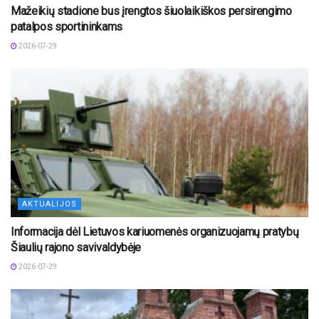
Mažeikių stadione bus įrengtos šiuolaikiškos persirengimo
patalpos sportininkams
2026-07-29
AKTUALIJOS
Informacija dėl Lietuvos kariuomenės organizuojamų pratybų
Šiaulių rajono savivaldybėje
2026-07-29