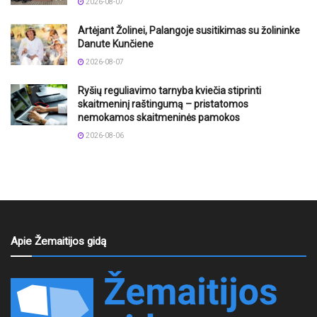
2026-08-07
Artėjant Žolinei, Palangoje susitikimas su žolininke
Danute Kunčiene
2026-08-07
Ryšių reguliavimo tarnyba kviečia stiprinti
skaitmeninį raštingumą – pristatomos
nemokamos skaitmeninės pamokos
2026-08-06
Apie Žemaitijos gidą