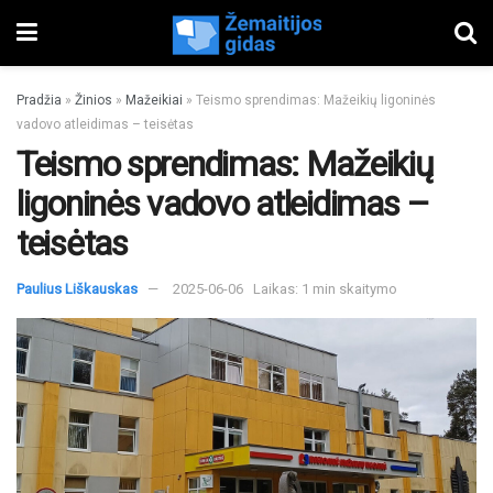
Pradžia
»
Žinios
»
Mažeikiai
»
Teismo sprendimas: Mažeikių ligoninės
vadovo atleidimas – teisėtas
Teismo sprendimas: Mažeikių
ligoninės vadovo atleidimas –
teisėtas
Paulius Liškauskas
2025-06-06
Laikas: 1 min skaitymo