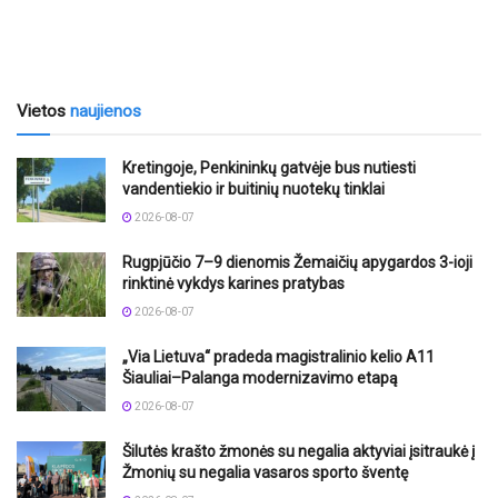
Vietos
naujienos
Kretingoje, Penkininkų gatvėje bus nutiesti
vandentiekio ir buitinių nuotekų tinklai
2026-08-07
Rugpjūčio 7–9 dienomis Žemaičių apygardos 3-ioji
rinktinė vykdys karines pratybas
2026-08-07
„Via Lietuva“ pradeda magistralinio kelio A11
Šiauliai–Palanga modernizavimo etapą
2026-08-07
Šilutės krašto žmonės su negalia aktyviai įsitraukė į
Žmonių su negalia vasaros sporto šventę