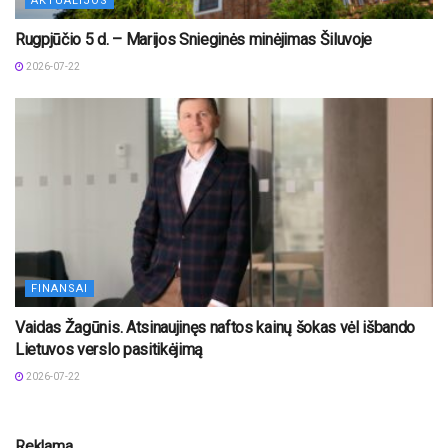
AKTUALIJOS
Rugpjūčio 5 d. – Marijos Snieginės minėjimas Šiluvoje
2026-07-22
FINANSAI
Vaidas Žagūnis. Atsinaujinęs naftos kainų šokas vėl išbando
Lietuvos verslo pasitikėjimą
2026-07-22
Reklama