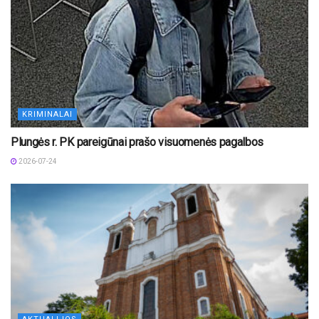
KRIMINALAI
Plungės r. PK pareigūnai prašo visuomenės pagalbos
2026-07-24