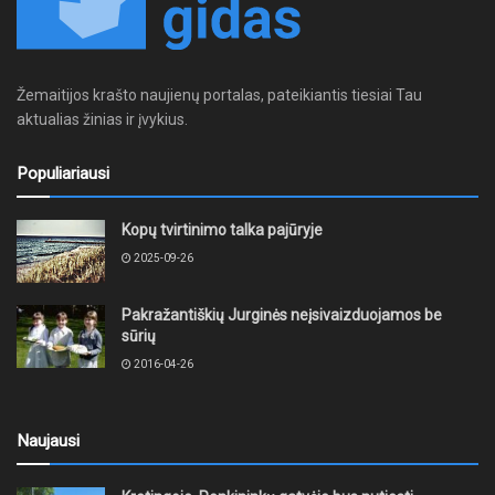
Žemaitijos krašto naujienų portalas, pateikiantis tiesiai Tau
aktualias žinias ir įvykius.
Populiariausi
Kopų tvirtinimo talka pajūryje
2025-09-26
Pakražantiškių Jurginės neįsivaizduojamos be
sūrių
2016-04-26
Naujausi