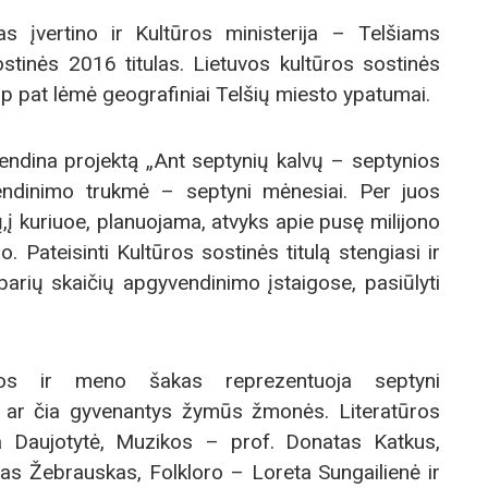
as įvertino ir Kultūros ministerija – Telšiams
ostinės 2016 titulas. Lietuvos kultūros sostinės
ip pat lėmė geografiniai Telšių miesto ypatumai.
vendina projektą „Ant septynių kalvų – septynios
endinimo trukmė – septyni mėnesiai. Per juos
,į kuriuoe, planuojama, atvyks apie pusę milijono
o. Pateisinti Kultūros sostinės titulą stengiasi ir
mbarių skaičių apgyvendinimo įstaigose, pasiūlyti
ūros ir meno šakas reprezentuoja septyni
ę ar čia gyvenantys žymūs žmonės. Literatūros
a Daujotytė, Muzikos – prof. Donatas Katkus,
das Žebrauskas, Folkloro – Loreta Sungailienė ir