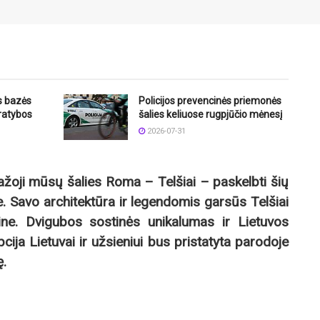
os bazės
Policijos prevencinės priemonės
pratybos
šalies keliuose rugpjūčio mėnesį
2026-07-31
ažoji mūsų šalies Roma – Telšiai – paskelbti šių
. Savo architektūra ir legendomis garsūs Telšiai
tine. Dvigubos sostinės unikalumas ir Lietuvos
ija Lietuvai ir užsieniui bus pristatyta parodoje
ę.