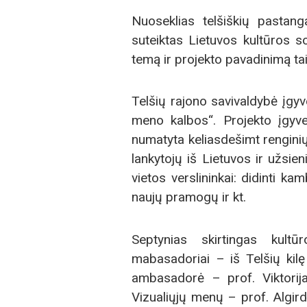
Nuoseklias telšiškių pastang
suteiktas Lietuvos kultūros s
temą ir projekto pavadinimą ta
Telšių rajono savivaldybė įgy
meno kalbos“. Projekto įgyv
numatyta keliasdešimt renginių
lankytojų iš Lietuvos ir užsieni
vietos verslininkai: didinti ka
naujų pramogų ir kt.
Septynias skirtingas kult
mabasadoriai – iš Telšių kil
ambasadorė – prof. Viktorij
Vizualiųjų menų – prof. Algir