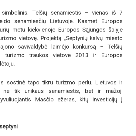
 simbolinis. Telšių senamiestis – vienas iš 7
veldo senamiesčių Lietuvoje. Kasmet Europos
kurių metu kiekvienoje Europos Sąjungos šalyje
urizmo vietovę. Projektą „Septynių kalvų miesto
 rajono savivaldybė laimėjo konkursą – Telšių
os turizmo traukos vietove 2013 ir Europos
ėtoju.
os sostinė tapo tikru turizmo perlu. Lietuvos ir
i ne tik unikaus senamiestis, bet ir mažoji
yvuliuojantis Masčio ežeras, kitų investicijų į
 septyni