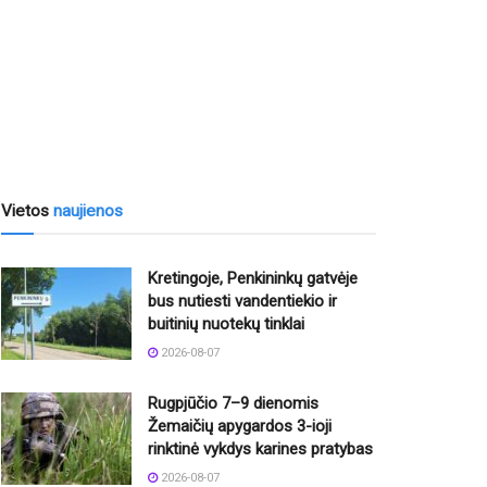
Vietos
naujienos
Kretingoje, Penkininkų gatvėje
bus nutiesti vandentiekio ir
buitinių nuotekų tinklai
2026-08-07
Rugpjūčio 7–9 dienomis
Žemaičių apygardos 3-ioji
rinktinė vykdys karines pratybas
2026-08-07