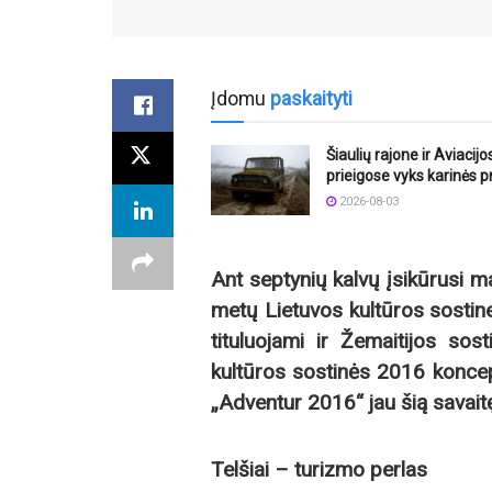
Įdomu
paskaityti
Šiaulių rajone ir Aviacij
prieigose vyks karinės 
2026-08-03
Ant septynių kalvų įsikūrusi m
metų Lietuvos kultūros sostine
tituluojami ir Žemaitijos sos
kultūros sostinės 2016 koncepc
„Adventur 2016“ jau šią savait
Telšiai – turizmo perlas