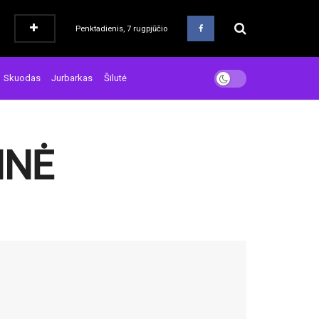
Penktadienis, 7 rugpjūčio
Skuodas
Jurbarkas
Šilutė
INĖ