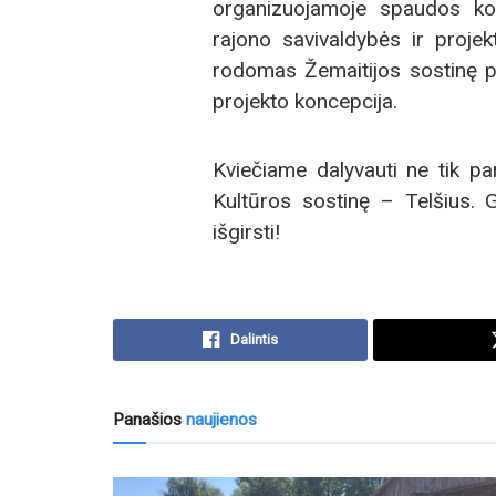
organizuojamoje spaudos kon
rajono savivaldybės ir pro
rodomas Žemaitijos sostinę pr
projekto koncepcija.
Kviečiame dalyvauti ne tik pa
Kultūros sostinę – Telšius. G
išgirsti!
Dalintis
Panašios
naujienos