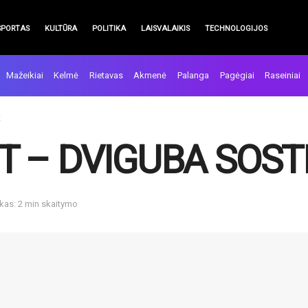
SPORTAS
KULTŪRA
POLITIKA
LAISVALAIKIS
TECHNOLOGIJOS
Mažeikiai
Kelmė
Rietavas
Akmenė
Palanga
Pagėgiai
Raseiniai
Ė
ET – DVIGUBA SOST
kas: 2 min skaitymo