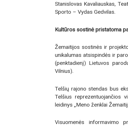
Stanislovas Kavaliauskas, Tea
Sporto – Vydas Gedvilas.
Kultūros sostinė pristatoma p
Žemaitijos sostinės ir projek
unikalumas atsispindės ir paro
(penktadienį) Lietuvos paro
Vilnius).
Telšių rajono stendas bus ek
Telšius reprezentuojančios vi
leidinys „Meno ženklai Žemaitijo
Visuomenės informavimo pri