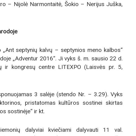
tro – Nijolė Narmontaitė, Šokio – Nerijus Juška,
arodoje
to „Ant septynių kalvų – septynios meno kalbos“
doje „Adventur 2016“. Ji vyks š. m. sausio 22 d.
dų ir kongresų centre LITEXPO (Laisvės pr. 5,
sponuojamas 3 salėje (stendo Nr. – 3.29). Vyks
ktorinos, pristatomas kultūros sostinei skirtas
s sostinėje“ ir kt.
emonių dalyviai kviečiami dalyvauti 11 val.