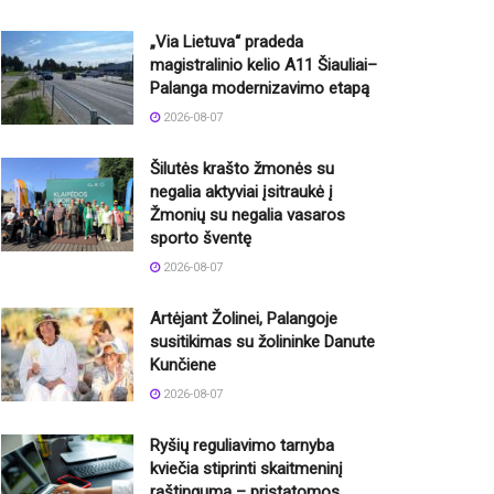
„Via Lietuva“ pradeda
magistralinio kelio A11 Šiauliai–
Palanga modernizavimo etapą
2026-08-07
Šilutės krašto žmonės su
negalia aktyviai įsitraukė į
Žmonių su negalia vasaros
sporto šventę
2026-08-07
Artėjant Žolinei, Palangoje
susitikimas su žolininke Danute
Kunčiene
2026-08-07
Ryšių reguliavimo tarnyba
kviečia stiprinti skaitmeninį
raštingumą – pristatomos