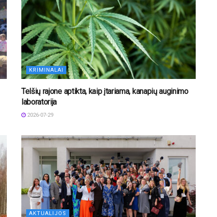
KRIMINALAI
Telšių rajone aptikta, kaip įtariama, kanapių auginimo
laboratorija
2026-07-29
AKTUALIJOS