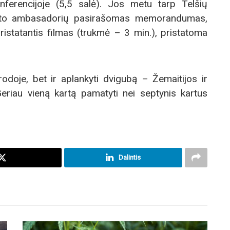
ferencijoje (5,5 salė). Jos metu tarp Telšių
jekto ambasadorių pasirašomas memorandumas,
istatantis filmas (trukmė – 3 min.), pristatoma
rodoje, bet ir aplankyti dvigubą – Žemaitijos ir
eriau vieną kartą pamatyti nei septynis kartus
Dalintis