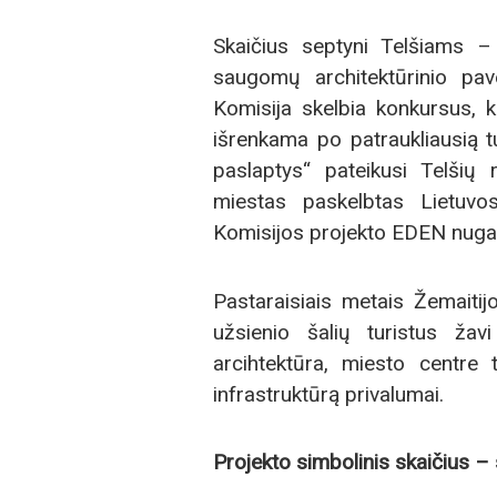
Skaičius septyni Telšiams –
saugomų architektūrinio pa
Komisija skelbia konkursus, 
išrenkama po patraukliausią t
paslaptys“ pateikusi Telšių
miestas paskelbtas Lietuv
Komisijos projekto EDEN nugal
Pastaraisiais metais Žemaitij
užsienio šalių turistus žav
arcihtektūra, miesto centre t
infrastruktūrą privalumai.
Projekto simbolinis skaičius –