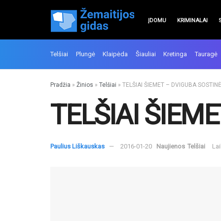
ĮDOMU
KRIMINALAI
Telšiai
Plungė
Klaipėda
Šiauliai
Kretinga
Tauragė
Pradžia
»
Žinios
»
Telšiai
»
TELŠIAI ŠIEMET – DVIGUBA SOSTIN
TELŠIAI ŠIEM
Paulius Liškauskas
2016-01-20
Naujienos
Telšiai
Lai