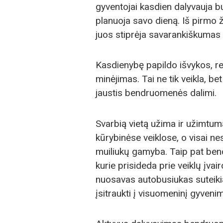
gyventojai kasdien dalyvauja bu
planuoja savo dieną. Iš pirmo ž
juos stiprėja savarankiškumas i
Kasdienybę papildo išvykos, re
minėjimas. Tai ne tik veikla, bet
jaustis bendruomenės dalimi.
Svarbią vietą užima ir užimtu
kūrybinėse veiklose, o visai ne
muiliukų gamyba. Taip pat bend
kurie prisideda prie veiklų įva
nuosavas autobusiukas suteiki
įsitraukti į visuomeninį gyveni