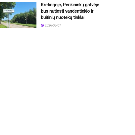
Kretingoje, Penkininkų gatvėje
bus nutiesti vandentiekio ir
buitinių nuotekų tinklai
2026-08-07