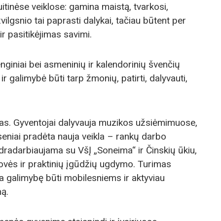
itinėse veiklose: gamina maistą, tvarkosi,
vilgsnio tai paprasti dalykai, tačiau būtent per
r pasitikėjimas savimi.
nginiai bei asmeninių ir kalendorinių švenčių
 ir galimybė būti tarp žmonių, patirti, dalyvauti,
mas. Gyventojai dalyvauja muzikos užsiėmimuose,
seniai pradėta nauja veikla – rankų darbo
radarbiaujama su VšĮ „Soneima“ ir Činskių ūkiu,
irovės ir praktinių įgūdžių ugdymo. Turimas
a galimybę būti mobilesniems ir aktyviau
mą.