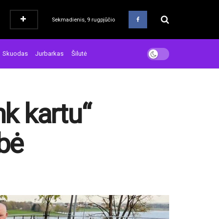
Sekmadienis, 9 rugpjūčio
Skuodas
Jurbarkas
Šilutė
nk kartu“
bė