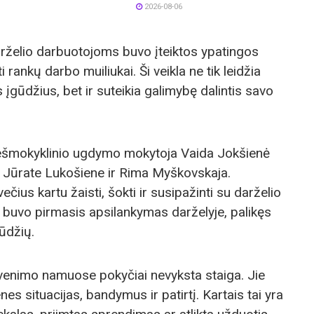
2026-08-06
rželio darbuotojoms buvo įteiktos ypatingos
ankų darbo muiliukai. Ši veikla ne tik leidžia
 įgūdžius, bet ir suteikia galimybę dalintis savo
riešmokyklinio ugdymo mokytoja Vaida Jokšienė
 Jūrate Lukošiene ir Rima Myškovskaja.
čius kartu žaisti, šokti ir susipažinti su darželio
tai buvo pirmasis apsilankymas darželyje, palikęs
ūdžių.
yvenimo namuose pokyčiai nevyksta staiga. Jie
es situacijas, bandymus ir patirtį. Kartais tai yra