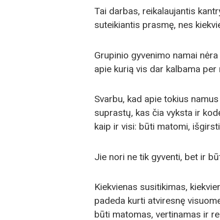
Tai darbas, reikalaujantis kant
suteikiantis prasmę, nes kiekvi
Grupinio gyvenimo namai nėra 
apie kurią vis dar kalbama per
Svarbu, kad apie tokius namu
suprastų, kas čia vyksta ir ko
kaip ir visi: būti matomi, išgirsti 
Jie nori ne tik gyventi, bet ir 
Kiekvienas susitikimas, kiekvie
padeda kurti atviresnę visuome
būti matomas, vertinamas ir re