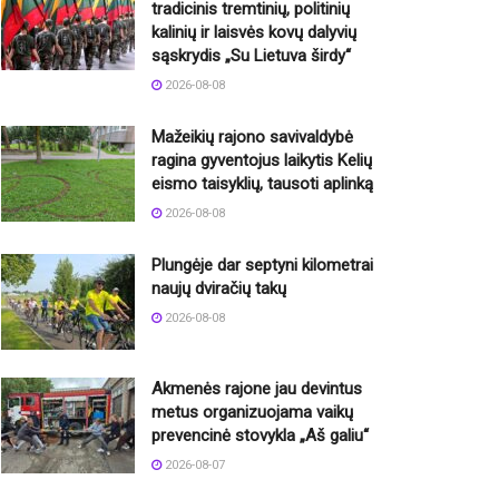
tradicinis tremtinių, politinių
kalinių ir laisvės kovų dalyvių
sąskrydis „Su Lietuva širdy“
2026-08-08
Mažeikių rajono savivaldybė
ragina gyventojus laikytis Kelių
eismo taisyklių, tausoti aplinką
2026-08-08
Plungėje dar septyni kilometrai
naujų dviračių takų
2026-08-08
Akmenės rajone jau devintus
metus organizuojama vaikų
prevencinė stovykla „Aš galiu“
2026-08-07