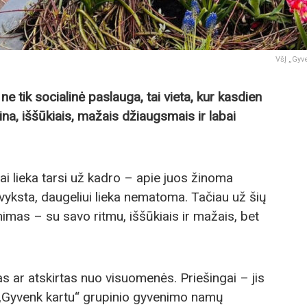
VšĮ „Gyv
e tik socialinė paslauga, tai vieta, kur kasdien
ina, iššūkiais, mažais džiaugsmais ir labai
 lieka tarsi už kadro – apie juos žinoma
 vyksta, daugeliui lieka nematoma. Tačiau už šių
imas – su savo ritmu, iššūkiais ir mažais, bet
 ar atskirtas nuo visuomenės. Priešingai – jis
šĮ „Gyvenk kartu“ grupinio gyvenimo namų