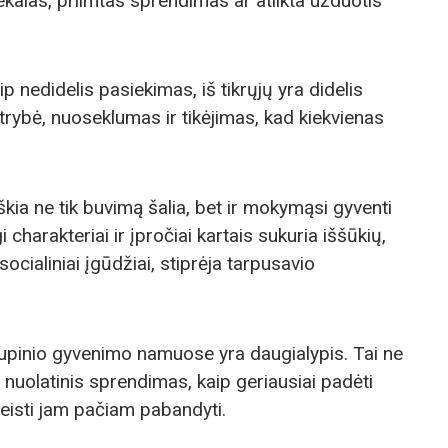
kalas, priimtas sprendimas ar atlikta užduotis
ip nedidelis pasiekimas, iš tikrųjų yra didelis
ntrybė, nuoseklumas ir tikėjimas, kad kiekvienas
a ne tik buvimą šalia, bet ir mokymąsi gyventi
i charakteriai ir įpročiai kartais sukuria iššūkių,
ocialiniai įgūdžiai, stiprėja tarpusavio
pinio gyvenimo namuose yra daugialypis. Tai ne
r nuolatinis sprendimas, kaip geriausiai padėti
eisti jam pačiam pabandyti.