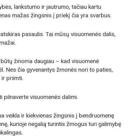
rybės, lankstumo ir jautrumo, tačiau kartu
enas mažas žingsnis į priekį čia yra svarbus.
atskiras pasaulis. Tai mūsų visuomenės dalis,
 mažai.
s būtų žinoma daugiau – kad visuomenė
dėl. Nes čia gyvenantys žmonės nori to paties,
ir priimti.
būti pilnaverte visuomenės dalimi.
na veikla ir kiekvienas žingsnis į bendruomenę
nę, kurioje negalią turintis žmogus turi galimybę
ikalingas.