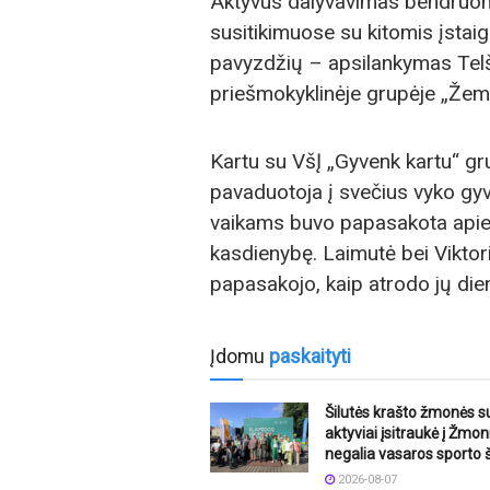
Aktyvus dalyvavimas bendruome
susitikimuose su kitomis įstai
pavyzdžių – apsilankymas Telši
priešmokyklinėje grupėje „Žema
Kartu su VšĮ „Gyvenk kartu“ gr
pavaduotoja į svečius vyko gyv
vaikams buvo papasakota apie 
kasdienybę. Laimutė bei Viktori
papasakojo, kaip atrodo jų die
Įdomu
paskaityti
Šilutės krašto žmonės s
aktyviai įsitraukė į Žmon
negalia vasaros sporto 
2026-08-07