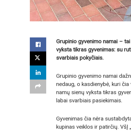
Grupinio gyvenimo namai – tai n
vyksta tikras gyvenimas: su rut
svarbiais pokyčiais.
Grupinio gyvenimo namai dažnai
nedaug, o kasdienybė, kuri čia
namų sienų vyksta tikras gyven
labai svarbiais pasiekimais.
Gyvenimas čia nėra sustabdytas
kupinas veiklos ir patirčių. V