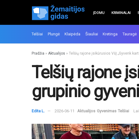
ĮDOMU
KRIMINALAI
Telšiai
Plungė
Klaipėda
Šiauliai
Kretinga
Tauragė
Pradžia
»
Aktualijos
»
Telšių rajone įsikūrusios VšĮ „Gyvenk k
Telšių rajone į
grupinio gyve
Edita L.
2026-06-11
Aktualijos
Gyvenimas
Telšiai
Lai