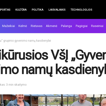
SPORTAS
KULTŪRA
POLITIKA
LAISVALAIKIS
TECHNOLOGIJOS
Mažeikiai
Kelmė
Rietavas
Akmenė
Palanga
Pagėgiai
Raseiniai
artu“ grupinio gyvenimo namų kasdienybė
sikūrusios VšĮ „Gyve
nimo namų kasdieny
kas: 3 min skaitymo