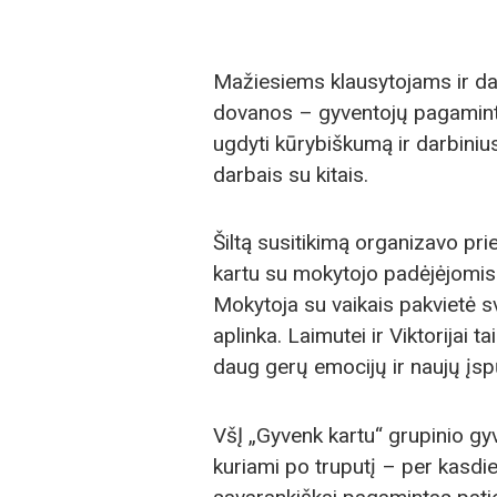
Mažiesiems klausytojams ir da
dovanos – gyventojų pagaminti r
ugdyti kūrybiškumą ir darbinius
darbais su kitais.
Šiltą susitikimą organizavo p
kartu su mokytojo padėjėjomis
Mokytoja su vaikais pakvietė sve
aplinka. Laimutei ir Viktorijai 
daug gerų emocijų ir naujų įsp
VšĮ „Gyvenk kartu“ grupinio g
kuriami po truputį – per kasdien