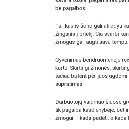
savarankiškai pagamintas patie
be pagalbos.
Tai, kas iš šono gali atrodyti ka
žingsnis į priekį. Čia svarbi ka
žmogus gali augti savu tempu.
Gyvenimas bendruomenėje reiški
kartu. Skirtingi žmonės, skirting
tačiau būtent per juos ugdomi s
supratimas.
Darbuotojų vaidmuo šiuose gru
tik pagalba kasdienybėje, bet i
žmogui – kada padėti, o kada l