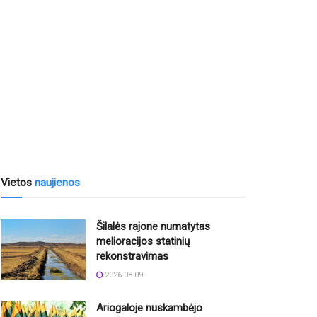
Vietos
naujienos
Šilalės rajone numatytas
melioracijos statinių
rekonstravimas
2026-08-09
Ariogaloje nuskambėjo