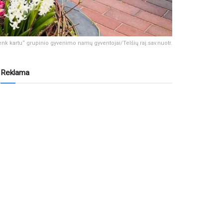
enk kartu“ grupinio gyvenimo namų gyventojai/Telšių raj.sav.nuotr.
Reklama