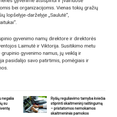
nės gyvenime atsispindi ir įvairiuose
gomis bei organizacijomis. Vienas tokių gražių
ų lopšelyje-darželyje „Saulutė“,
itukai“.
upinio gyvenimo namų direktore ir direktorės
entojos Laimutė ir Viktorija. Susitikimo metu
grupinio gyvenimo namus, jų veiklą ir
ja pasidalijo savo patirtimis, pomėgiais ir
nos.
u negalia
Ryšių reguliavimo tarnyba kviečia
ių su
stiprinti skaitmeninį raštingumą
šventę
– pristatomos nemokamos
skaitmeninės pamokos