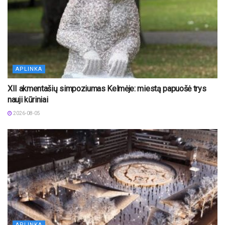
APLINKA
XII akmentašių simpoziumas Kelmėje: miestą papuošė trys
nauji kūriniai
2026-08-05
APLINKA