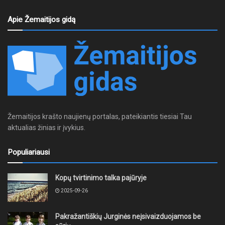
Apie Žemaitijos gidą
Žemaitijos krašto naujienų portalas, pateikiantis tiesiai Tau
aktualias žinias ir įvykius.
Populiariausi
Kopų tvirtinimo talka pajūryje
2025-09-26
Pakražantiškių Jurginės neįsivaizduojamos be