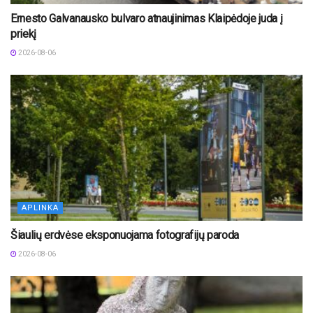
Ernesto Galvanausko bulvaro atnaujinimas Klaipėdoje juda į
priekį
2026-08-06
APLINKA
Šiaulių erdvėse eksponuojama fotografijų paroda
2026-08-06