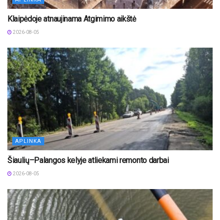
Klaipėdoje atnaujinama Atgimimo aikštė
2026-08-05
APLINKA
Šiaulių–Palangos kelyje atliekami remonto darbai
2026-08-05