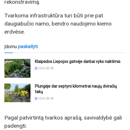
rekonstravimą.
Tvarkoma infrastruktūra turi būti prie pat
daugiabučio namo, bendro naudojimo kiemo
erdvėse.
Įdomu
paskaityti
Klaipėdos Liepojos gatvėje darbai vyks naktimis
2026-08-08
Plungėje dar septyni kilometrai naujų dviračių
takų
2026-08-08
Pagal patvirtintą tvarkos aprašą, savivaldybė gali
padengti: