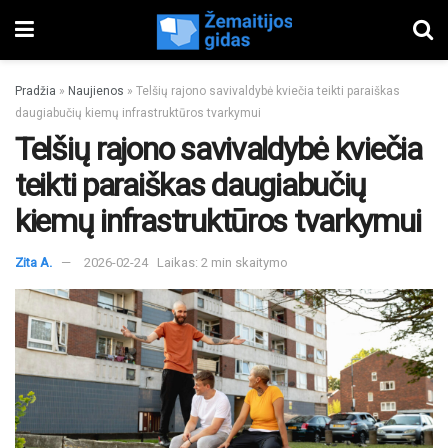
Pradžia
»
Naujienos
»
Telšių rajono savivaldybė kviečia teikti paraiškas
daugiabučių kiemų infrastruktūros tvarkymui
Telšių rajono savivaldybė kviečia
teikti paraiškas daugiabučių
kiemų infrastruktūros tvarkymui
Zita A.
2026-02-24
Laikas: 2 min skaitymo