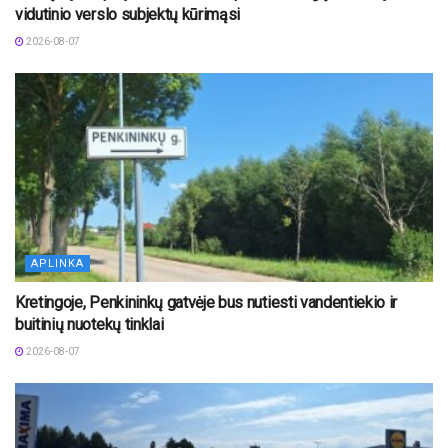
vidutinio verslo subjektų kūrimąsi
2026-08-07
APLINKA
Kretingoje, Penkininkų gatvėje bus nutiesti vandentiekio ir
buitinių nuotekų tinklai
2026-08-07