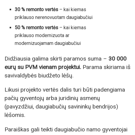
30 % remonto vertės
– kai kiemas
priklauso nerenovuotam daugiabučiui
50 % remonto vertės
– kai kiemas
priklauso modernizuota ar
modernizuojamam daugiabučiui
Didžiausia galima skirti paramos suma –
30 000
eurų su PVM vienam projektui.
Parama skiriama iš
savivaldybės biudžeto lėšų.
Likusi projekto vertės dalis turi būti padengiama
pačių gyventojų arba juridinių asmenų
(pavyzdžiui, daugiabučių savininkų bendrijos)
lėšomis.
Paraiškas gali teikti daugiabučio namo gyventojai