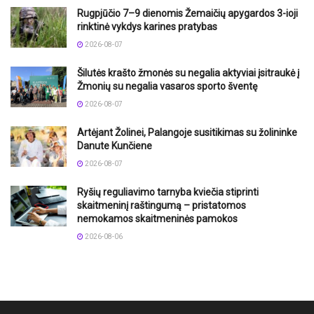
Rugpjūčio 7–9 dienomis Žemaičių apygardos 3-ioji
rinktinė vykdys karines pratybas
2026-08-07
Šilutės krašto žmonės su negalia aktyviai įsitraukė į
Žmonių su negalia vasaros sporto šventę
2026-08-07
Artėjant Žolinei, Palangoje susitikimas su žolininke
Danute Kunčiene
2026-08-07
Ryšių reguliavimo tarnyba kviečia stiprinti
skaitmeninį raštingumą – pristatomos
nemokamos skaitmeninės pamokos
2026-08-06