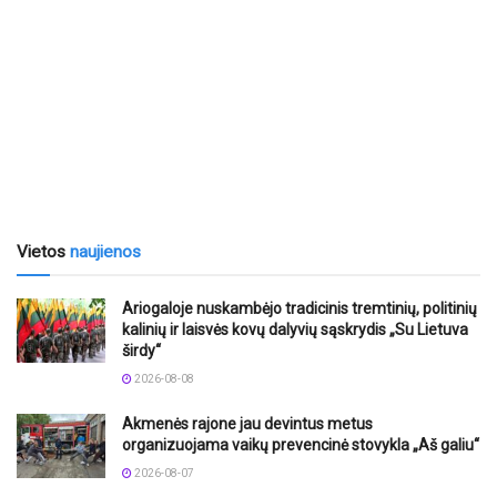
Vietos
naujienos
Ariogaloje nuskambėjo tradicinis tremtinių, politinių
kalinių ir laisvės kovų dalyvių sąskrydis „Su Lietuva
širdy“
2026-08-08
Akmenės rajone jau devintus metus
organizuojama vaikų prevencinė stovykla „Aš galiu“
2026-08-07