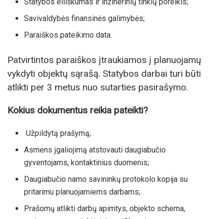
Statybos eiliškumas ir inžinerinių tinklų poreikis;
Savivaldybės finansinės galimybės;
Paraiškos pateikimo data.
Patvirtintos paraiškos įtraukiamos į planuojamų
vykdyti objektų sąrašą. Statybos darbai turi būti
atlikti per 3 metus nuo sutarties pasirašymo.
Kokius dokumentus reikia pateikti?
Užpildytą prašymą;
Asmens įgaliojimą atstovauti daugiabučio
gyventojams, kontaktinius duomenis;
Daugiabučio namo savininkų protokolo kopija su
pritarimu planuojamiems darbams;
Prašomų atlikti darbų apimtys, objekto schema,