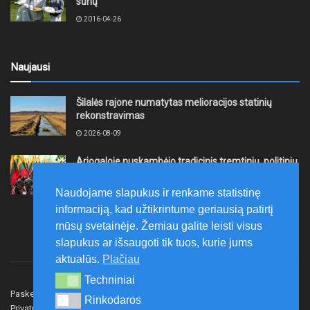
sūrių
2016-04-26
Naujausi
Šilalės rajone numatytas melioracijos statinių
rekonstravimas
2026-08-09
Ariogaloje nuskambėjo tradicinis tremtinių, politinių
kalinių ir laisvės kovų dalyvių sąskrydis „Su Lietuva
širdy“
Naudojame slapukus ir renkame statistinę
2026-08-08
informaciją, kad užtikrintume geriausią patirtį
mūsų svetainėje. Žemiau galite leisti visus
slapukus ar išsaugoti tik tuos, kurie jums
aktualūs.
Plačiau
Techniniai
Techniniai
Paskelbk naujieną
Rašyti redakcijai
Reklama
Rinkodaros
Rinkodaros
Privatumo politika
Susisiekite