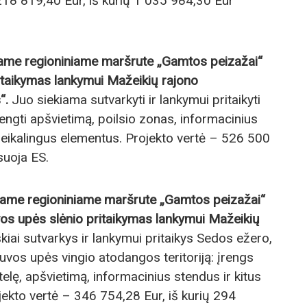
218 819,40 Eur, iš kurių 1 035 984,30 Eur
ame regioniniame maršrute „Gamtos peizažai“
itaikymas lankymui Mažeikių rajono
“.
Juo siekiama sutvarkyti ir lankymui pritaikyti
rengti apšvietimą, poilsio zonas, informacinius
reikalingus elementus. Projekto vertė – 526 500
suoja ES.
ame regioniniame maršrute „Gamtos peizažai“
os upės slėnio pritaikymas lankymui Mažeikių
kiai sutvarkys ir lankymui pritaikys Sedos ežero,
vos upės vingio atodangos teritoriją: įrengs
elę, apšvietimą, informacinius stendus ir kitus
jekto vertė – 346 754,28 Eur, iš kurių 294