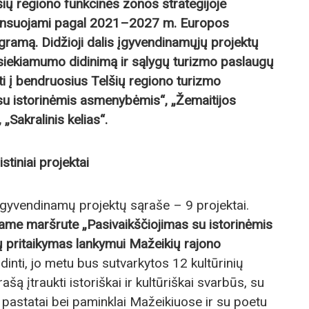
ų regiono funkcinės zonos strategijoje
inansuojami pagal 2021–2027 m. Europos
gramą. Didžioji dalis įgyvendinamųjų projektų
asiekiamumo didinimą ir sąlygų turizmo paslaugų
kti į bendruosius Telšių regiono turizmo
su istorinėmis asmenybėmis“, „Žemaitijos
 „Sakralinis kelias“.
stiniai projektai
įgyvendinamų projektų sąraše – 9 projektai.
ame maršrute „Pasivaikščiojimas su istorinėmis
 pritaikymas lankymui Mažeikių rajono
inti, jo metu bus sutvarkytos 12 kultūrinių
rašą įtraukti istoriškai ir kultūriškai svarbūs, su
astatai bei paminklai Mažeikiuose ir su poetu