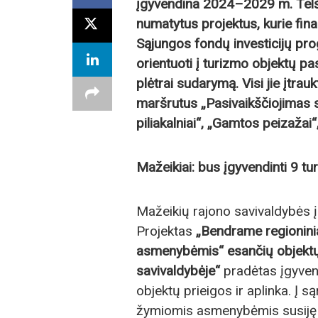
įgyvendina 2024–2029 m. Telši
numatytus projektus, kurie f
Sąjungos fondų investicijų pro
orientuoti į turizmo objektų p
plėtrai sudarymą. Visi jie įtrau
maršrutus „Pasivaikščiojimas 
piliakalniai“, „Gamtos peizažai“,
Mažeikiai: bus įgyvendinti 9 turi
Mažeikių rajono savivaldybės 
Projektas
„Bendrame regionini
asmenybėmis“ esančių objektų
savivaldybėje“
pradėtas įgyvend
objektų prieigos ir aplinka. Į są
žymiomis asmenybėmis susiję p