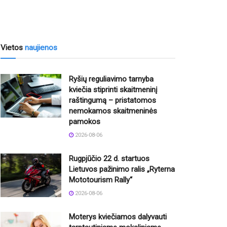
Vietos
naujienos
Ryšių reguliavimo tarnyba
kviečia stiprinti skaitmeninį
raštingumą – pristatomos
nemokamos skaitmeninės
pamokos
2026-08-06
Rugpjūčio 22 d. startuos
Lietuvos pažinimo ralis „Ryterna
Mototourism Rally“
2026-08-06
Moterys kviečiamos dalyvauti