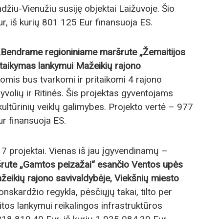
džiu-Vienužiu susiję objektai Laižuvoje. Šio
r, iš kurių 801 125 Eur finansuoja ES.
„Bendrame regioniniame maršrute „Žemaitijos
ritaikymas lankymui Mažeikių rajono
šomis bus tvarkomi ir pritaikomi 4 rajono
 Gyvolių ir Ritinės. Šis projektas gyventojams
kultūrinių veiklų galimybes. Projekto vertė – 977
ur finansuoja ES.
7 projektai. Vienas iš jau įgyvendinamų –
rute „Gamtos peizažai“ esančio Ventos upės
žeikių rajono savivaldybėje, Viekšnių miesto
skardžio regykla, pėsčiųjų takai, tilto per
itos lankymui reikalingos infrastruktūros