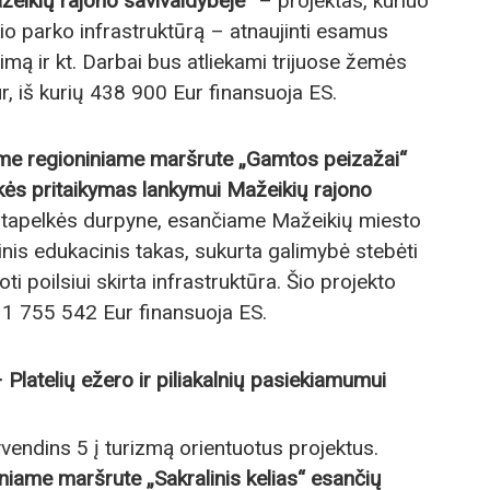
žeikių rajono savivaldybėje“
– projektas, kuriuo
o parko infrastruktūrą – atnaujinti esamus
timą ir kt. Darbai bus atliekami trijuose žemės
, iš kurių 438 900 Eur finansuoja ES.
ame regioniniame maršrute „Gamtos peizažai“
kės pritaikymas lankymui Mažeikių rajono
štapelkės durpyne, esančiame Mažeikių miesto
tinis edukacinis takas, sukurta galimybė stebėti
 poilsiui skirta infrastruktūra. Šio projekto
ų 1 755 542 Eur finansuoja ES.
Platelių ežero ir piliakalnių pasiekiamumui
vendins 5 į turizmą orientuotus projektus.
iame maršrute „Sakralinis kelias“ esančių