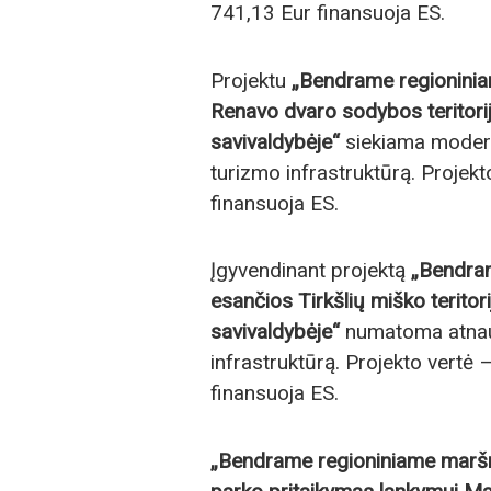
741,13 Eur finansuoja ES.
Projektu
„Bendrame regioninia
Renavo dvaro sodybos teritori
savivaldybėje“
siekiama moderni
turizmo infrastruktūrą. Projek
finansuoja ES.
Įgyvendinant projektą
„Bendram
esančios Tirkšlių miško terito
savivaldybėje“
numatoma atnauji
infrastruktūrą. Projekto vertė
finansuoja ES.
„Bendrame regioniniame maršr