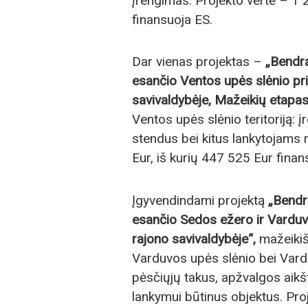
įrengimas. Projekto vertė – 1 
finansuoja ES.
Dar vienas projektas –
„Bendr
esančio Ventos upės slėnio pr
savivaldybėje, Mažeikių etapas
Ventos upės slėnio teritoriją: į
stendus bei kitus lankytojams 
Eur, iš kurių 447 525 Eur finan
Įgyvendindami projektą
„Bendr
esančio Sedos ežero ir Varduv
rajono savivaldybėje“,
mažeikiš
Varduvos upės slėnio bei Vardu
pėsčiųjų takus, apžvalgos aikšt
lankymui būtinus objektus. Pro