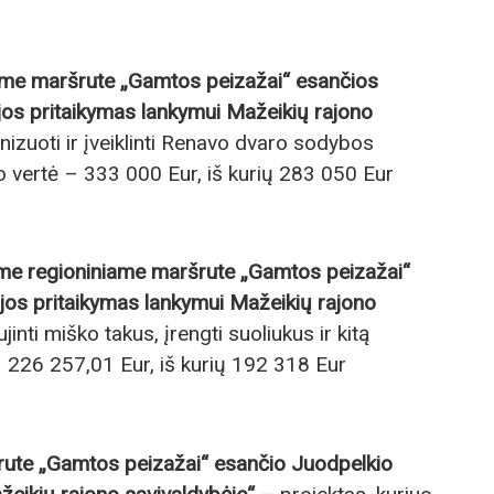
me maršrute „Gamtos peizažai“ esančios
jos pritaikymas lankymui Mažeikių rajono
zuoti ir įveiklinti Renavo dvaro sodybos
to vertė – 333 000 Eur, iš kurių 283 050 Eur
e regioniniame maršrute „Gamtos peizažai“
rijos pritaikymas lankymui Mažeikių rajono
nti miško takus, įrengti suoliukus ir kitą
 – 226 257,01 Eur, iš kurių 192 318 Eur
ute „Gamtos peizažai“ esančio Juodpelkio