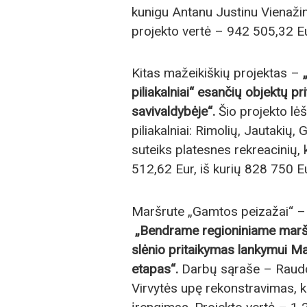
kunigu Antanu Justinu Vienažin
projekto vertė – 942 505,32 Eu
Kitas mažeikiškių projektas –
piliakalniai“ esančių objektų p
savivaldybėje“.
Šio projekto lė
piliakalniai: Rimolių, Jautakių,
suteiks platesnes rekreacinių, 
512,62 Eur, iš kurių 828 750 E
Maršrute „Gamtos peizažai“ – 
„Bendrame regioniniame marš
slėnio pritaikymas lankymui Ma
etapas“.
Darbų sąraše – Raudon
Virvytės upę rekonstravimas, k