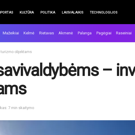
SPORTAS
KULTŪRA
POLITIKA
LAISVALAIKIS
TECHNOLOGIJOS
Mažeikiai
Kelmė
Rietavas
Akmenė
Palanga
Pagėgiai
Raseiniai
s turizmo objektams
savivaldybėms – inv
tams
ikas: 7 min skaitymo