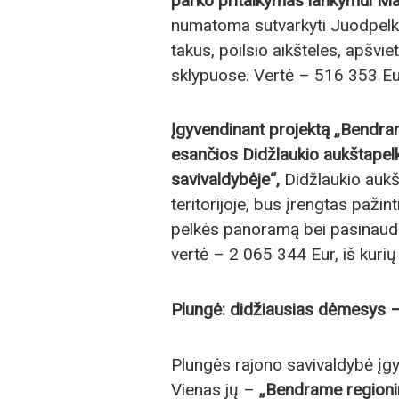
parko pritaikymas lankymui Ma
numatoma sutvarkyti Juodpelki
takus, poilsio aikšteles, apšvie
sklypuose. Vertė – 516 353 Eur
Įgyvendinant projektą „Bendr
esančios Didžlaukio aukštapel
savivaldybėje“,
Didžlaukio auk
teritorijoje, bus įrengtas pažin
pelkės panoramą bei pasinaudoti
vertė – 2 065 344 Eur, iš kuri
Plungė: didžiausias dėmesys – 
Plungės rajono savivaldybė įgy
Vienas jų –
„Bendrame regionin