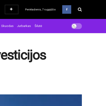
Penktadienis, 7 rugpjūčio
Skuodas
Jurbarkas
Šilutė
esticijos