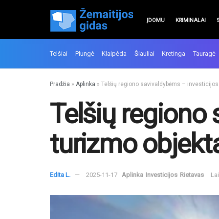
ĮDOMU
KRIMINALAI
Telšiai
Plungė
Klaipėda
Šiauliai
Kretinga
Tauragė
Pradžia
»
Aplinka
»
Telšių regiono savivaldybėms – investicijo
Telšių regiono 
turizmo objek
Edita L.
2025-11-17
Aplinka
Investicijos
Rietavas
La