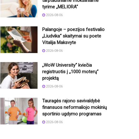
tarptautiniame moksliniame
tyrime „MELIORA“
2026-08-06
Palangoje – poezijos festivalio
„Liudvika“ skaitymai su poete
Vitalija Maksvyte
2026-08-06
„WoW University“ kviečia
registruotis į „1000 moterų“
projektą
2026-08-06
Tauragės rajono savivaldybė
finansuos neformaliojo mokinių
sportinio ugdymo programas
2026-08-06