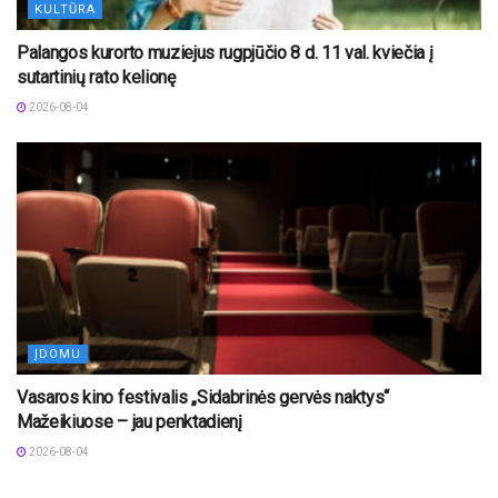
KULTŪRA
Palangos kurorto muziejus rugpjūčio 8 d. 11 val. kviečia į
sutartinių rato kelionę
2026-08-04
ĮDOMU
Vasaros kino festivalis „Sidabrinės gervės naktys“
Mažeikiuose – jau penktadienį
2026-08-04