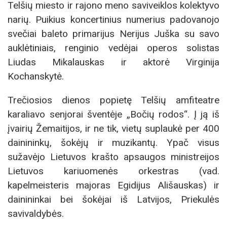
Telšių miesto ir rajono meno saviveiklos kolektyvo
narių. Puikius koncertinius numerius padovanojo
svečiai baleto primarijus Nerijus Juška su savo
auklėtiniais, renginio vedėjai operos solistas
Liudas Mikalauskas ir aktorė Virginija
Kochanskytė.
Trečiosios dienos popietę Telšių amfiteatre
karaliavo senjorai šventėje „Bočių rodos“. Į ją iš
įvairių Žemaitijos, ir ne tik, vietų suplaukė per 400
dainininkų, šokėjų ir muzikantų. Ypač visus
sužavėjo Lietuvos krašto apsaugos ministreijos
Lietuvos kariuomenės orkestras (vad.
kapelmeisteris majoras Egidijus Ališauskas) ir
dainininkai bei šokėjai iš Latvijos, Priekulės
savivaldybės.