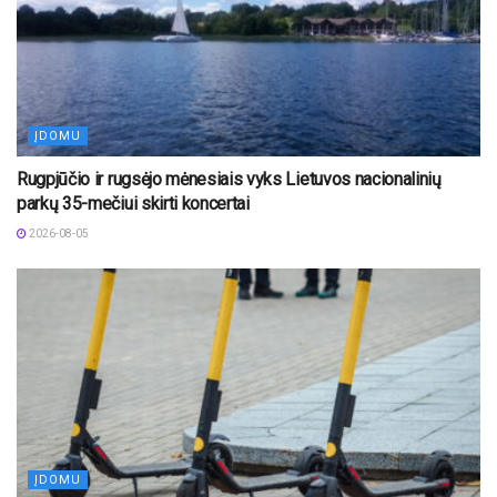
ĮDOMU
Rugpjūčio ir rugsėjo mėnesiais vyks Lietuvos nacionalinių
parkų 35-mečiui skirti koncertai
2026-08-05
ĮDOMU