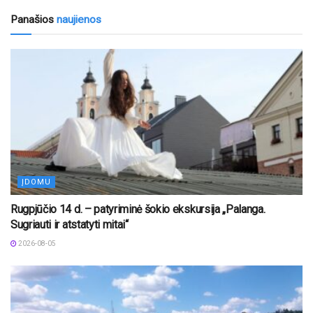
Panašios
naujienos
ĮDOMU
Rugpjūčio 14 d. – patyriminė šokio ekskursija „Palanga.
Sugriauti ir atstatyti mitai“
2026-08-05