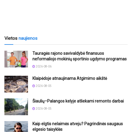
Vietos
naujienos
Tauragės rajono savivaldybė finansuos
neformaliojo mokinių sportinio ugdymo programas
2026-08-06
Klaipėdoje atnaujinama Atgimimo aikštė
2026-08-05
Šiaulių–Palangos kelyje atliekami remonto darbai
2026-08-05
Kaip elgtis nelaimės atveju? Pagrindinės saugaus
elgesio taisyklės