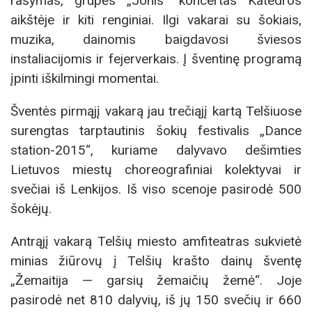
rašymas, grupės „Jonis“ koncertas Katedros
aikštėje ir kiti renginiai. Ilgi vakarai su šokiais,
muzika, dainomis baigdavosi šviesos
instaliacijomis ir fejerverkais. Į šventinę programą
įpinti iškilmingi momentai.
Šventės pirmąjį vakarą jau trečiąjį kartą Telšiuose
surengtas tarptautinis šokių festivalis „Dance
station-2015“, kuriame dalyvavo dešimties
Lietuvos miestų choreografiniai kolektyvai ir
svečiai iš Lenkijos. Iš viso scenoje pasirodė 500
šokėjų.
Antrąjį vakarą Telšių miesto amfiteatras sukvietė
minias žiūrovų į Telšių krašto dainų šventę
„Žemaitija — garsių žemaičių žemė“. Joje
pasirodė net 810 dalyvių, iš jų 150 svečių ir 660