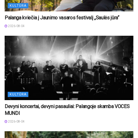
KULTŪRA
Palanga kviečia į Jaunimo vasaros festivalį „Saulės jūra“
2026-08-04
KULTŪRA
Devyni koncertai, devyni pasauliai: Palangoje skamba VOCES
MUNDI
2026-08-04