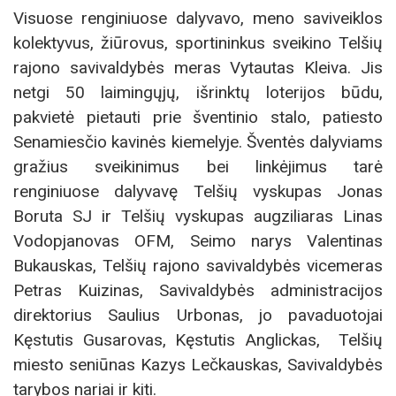
Visuose renginiuose dalyvavo, meno saviveiklos
kolektyvus, žiūrovus, sportininkus sveikino Telšių
rajono savivaldybės meras Vytautas Kleiva. Jis
netgi 50 laimingųjų, išrinktų loterijos būdu,
pakvietė pietauti prie šventinio stalo, patiesto
Senamiesčio kavinės kiemelyje. Šventės dalyviams
gražius sveikinimus bei linkėjimus tarė
renginiuose dalyvavę Telšių vyskupas Jonas
Boruta SJ ir Telšių vyskupas augziliaras Linas
Vodopjanovas OFM, Seimo narys Valentinas
Bukauskas, Telšių rajono savivaldybės vicemeras
Petras Kuizinas, Savivaldybės administracijos
direktorius Saulius Urbonas, jo pavaduotojai
Kęstutis Gusarovas, Kęstutis Anglickas, Telšių
miesto seniūnas Kazys Lečkauskas, Savivaldybės
tarybos nariai ir kiti.