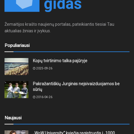
Žemaitijos krašto naujienų portalas, pateikiantis tiesiai Tau
aktualias žinias ir įvykius.
Populiariausi
Kopų tvirtinimo talka pajūryje
2025-09-26
Pakražantiškių Jurginės neįsivaizduojamos be
sūrių
2016-04-26
Naujausi
„WoW University“ kviečia registruotis į „1000