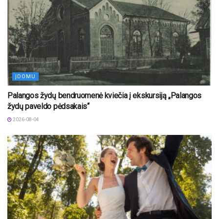
ĮDOMU
Palangos žydų bendruomenė kviečia į ekskursiją „Palangos
žydų paveldo pėdsakais“
2026-08-04