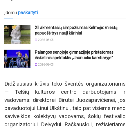
Įdomu
paskaityti
XII akmentašių simpoziumas Kelmėje: miestą
papuošė trys nauji kūriniai
2026-08-05
Palangos senojoje gimnazijoje pristatomas
išskirtinis spektaklis „Jaunuolio kambaryje“
2026-08-05
Didžiausias krūvis teko šventės organizatoriams
— Telšių kultūros centro darbuotojams ir
vadovams: direktorei Birutei Juozapavičienei, jos
pavaduotojui Linui Ulkštinui, taip pat visiems meno
saviveiklos kolektyvų vadovams, šokių festivalio
organizatoriui Deivydui Račkauskui, režisieriams