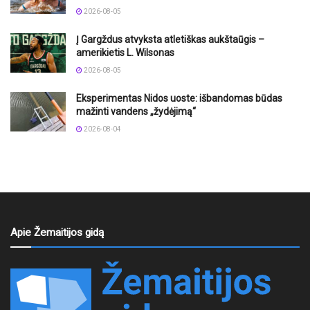
2026-08-05
Į Gargždus atvyksta atletiškas aukštaūgis –
amerikietis L. Wilsonas
2026-08-05
Eksperimentas Nidos uoste: išbandomas būdas
mažinti vandens „žydėjimą“
2026-08-04
Apie Žemaitijos gidą