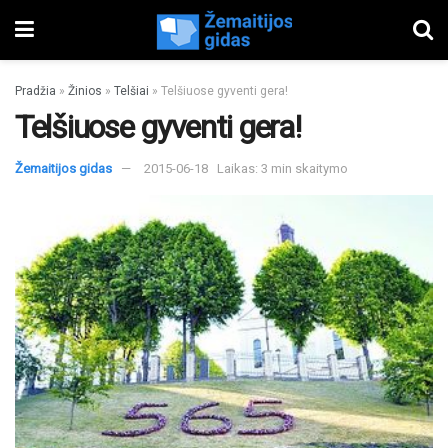
Pradžia
»
Žinios
»
Telšiai
»
Telšiuose gyventi gera!
Telšiuose gyventi gera!
Žemaitijos gidas
2015-06-18
Laikas: 3 min skaitymo