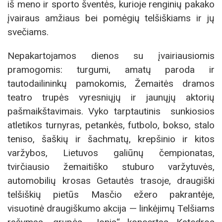
iš meno ir sporto šventės, kurioje renginių pakako
įvairaus amžiaus bei pomėgių telšiškiams ir jų
svečiams.
Nepakartojamos dienos su įvairiausiomis
pramogomis: turgumi, amatų paroda ir
tautodailininkų pamokomis, Žemaitės dramos
teatro trupės vyresniųjų ir jaunųjų aktorių
pašmaikštavimais. Vyko tarptautinis sunkiosios
atletikos turnyras, petankės, futbolo, bokso, stalo
teniso, šaškių ir šachmatų, krepšinio ir kitos
varžybos, Lietuvos galiūnų čempionatas,
tvirčiausio žemaitiško stuburo varžytuvės,
automobilių krosas Getautės trasoje, draugiški
telšiškių pietūs Masčio ežero pakrantėje,
visuotinė draugiškumo akcija — linkėjimų Telšiams