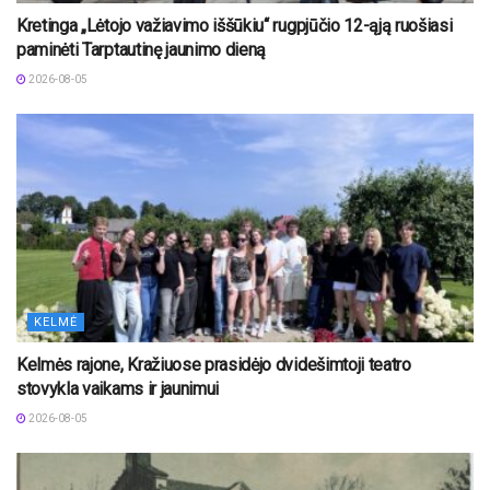
Kretinga „Lėtojo važiavimo iššūkiu“ rugpjūčio 12-ąją ruošiasi
paminėti Tarptautinę jaunimo dieną
2026-08-05
KELMĖ
Kelmės rajone, Kražiuose prasidėjo dvidešimtoji teatro
stovykla vaikams ir jaunimui
2026-08-05