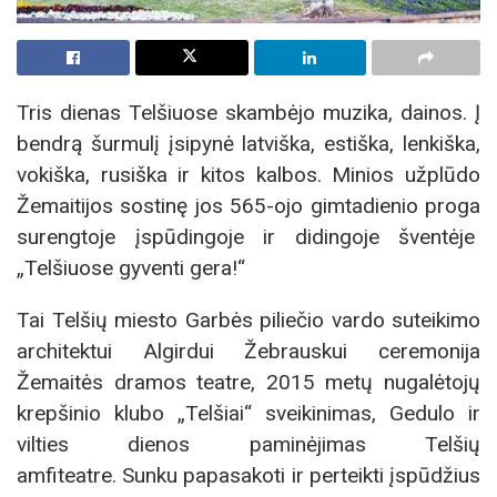
Tris dienas Telšiuose skambėjo muzika, dainos. Į
bendrą šurmulį įsipynė latviška, estiška, lenkiška,
vokiška, rusiška ir kitos kalbos. Minios užplūdo
Žemaitijos sostinę jos 565-ojo gimtadienio proga
surengtoje įspūdingoje ir didingoje šventėje
„Telšiuose gyventi gera!“
Tai Telšių miesto Garbės piliečio vardo suteikimo
architektui Algirdui Žebrauskui ceremonija
Žemaitės dramos teatre, 2015 metų nugalėtojų
krepšinio klubo „Telšiai“ sveikinimas, Gedulo ir
vilties dienos paminėjimas Telšių
amfiteatre. Sunku papasakoti ir perteikti įspūdžius