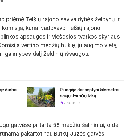
i.
o priėmė Telšių rajono savivaldybės želdynų ir
 komisija, kuriai vadovavo Telšių rajono
plinkos apsaugos ir viešosios tvarkos skyriaus
Komisija vertino medžių būklę, jų augimo vietą,
r galimybes dalį želdinių išsaugoti.
je darbai
Plungėje dar septyni kilometrai
naujų dviračių takų
2026-08-08
ugo gatvėse pritarta 58 medžių šalinimui, o dėl
rtinama pakartotinai. Butkų Juzės gatvės