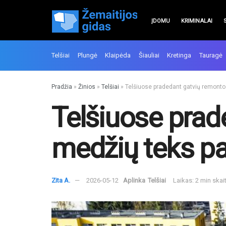
ĮDOMU
KRIMINALAI
Telšiai
Plungė
Klaipėda
Šiauliai
Kretinga
Tauragė
Pradžia
»
Žinios
»
Telšiai
»
Telšiuose pradedant gatvių remonto 
Telšiuose prad
medžių teks pa
Zita A.
2026-05-12
Aplinka
Telšiai
Laikas: 2 min ska