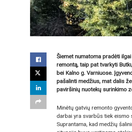
Šiemet numatoma pradėti ilgai 
remontą, taip pat tvarkyti But
bei Kalno g. Varniuose. Įgyvend
pašalinti medžius, mat dalis ž
paviršinių nuotekų surinkimo 
Minėtų gatvių remonto gyventoj
darbai yra svarbūs tiek eismo
Suprantama, kad medžių šalinim