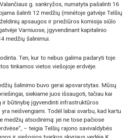
 Valančiaus g. sankryžos, numatyta pašalinti 16
ojama šalinti 12 medžių (minėtoje gatvėje Telšių
želdinių apsaugos ir priežiūros komisija siūlo
atvėje Varniuose, įgyvendinant kapitalinio
34 medžių šalinimui.
odinta. Ten, kur to nebus galima padaryti toje
tos tinkamos vietos viešojoje erdvėje.
džių šalinimo buvo gerai apsvarstytas. Mūsų
priešingai, siekiame juos išsaugoti, tačiau kai
r būtinybę įgyvendinti infrastruktūros
 yra neišvengiami. Todėl labai svarbu, kad kartu
 medžių atsodinimą: jei ne tose pačiose
erdvėse“, – teigia Telšių rajono savivaldybės
gos ir viešosios tvarkos skyriaus vedėja K.