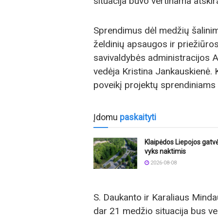
situacija buvo vertinama atskira
Sprendimus dėl medžių šalinim
želdinių apsaugos ir priežiūros
savivaldybės administracijos A
vedėja Kristina Jankauskienė. 
poveikį projektų sprendiniams i
Įdomu
paskaityti
Klaipėdos Liepojos gatvė
vyks naktimis
2026-08-08
S. Daukanto ir Karaliaus Minda
dar 21 medžio situacija bus ve