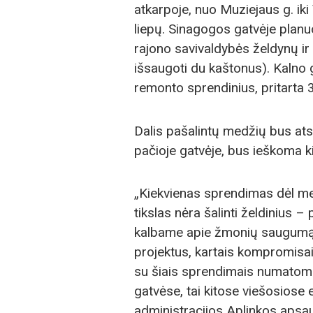
atkarpoje, nuo Muziejaus g. iki
liepų. Sinagogos gatvėje planu
rajono savivaldybės želdynų ir 
išsaugoti du kaštonus). Kalno g
remonto sprendinius, pritarta 
Dalis pašalintų medžių bus ats
pačioje gatvėje, bus ieškoma ki
„Kiekvienas sprendimas dėl me
tikslas nėra šalinti želdinius – 
kalbame apie žmonių saugumą i
projektus, kartais kompromisai
su šiais sprendimais numatome
gatvėse, tai kitose viešosiose 
administracijos Aplinkos apsau