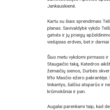
Jankauskienė.
Kartu su šiais sprendimais Tel
planas. Savivaldybė vykdo Tel
gatvės ir jų prieigų apželdinim
viešąsias erdves, bet ir darniai
Šiuo metu vykdomi pirmasis ir a
Staugaičio taką, Katedros aikštę
žemaičių sienos, Durbės skverą,
lifto Masčio ežero pakrantėje
tinkantys, šalčiui atsparūs ir 
krūmokšniai ir pan.
Augalai parenkami taip, kad de