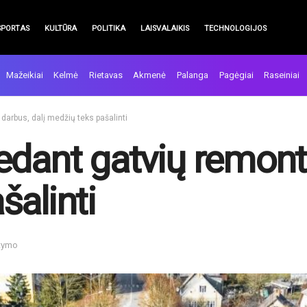
SPORTAS
KULTŪRA
POLITIKA
LAISVALAIKIS
TECHNOLOGIJOS
Mažeikiai
Kelmė
Rietavas
Akmenė
Palanga
Pagėgiai
Raseiniai
darbus, dalį medžių teks pašalinti
edant gatvių remonto
šalinti
itymo