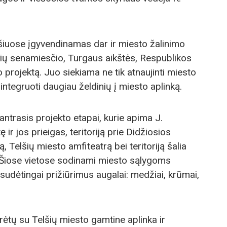
šiuose įgyvendinamas dar ir miesto žalinimo
šių senamiesčio, Turgaus aikštės, Respublikos
o projektą. Juo siekiama ne tik atnaujinti miesto
 integruoti daugiau želdinių į miesto aplinką.
ntrasis projekto etapai, kurie apima J.
 ir jos prieigas, teritoriją prie Didžiosios
 Telšių miesto amfiteatrą bei teritoriją šalia
. Šiose vietose sodinami miesto sąlygoms
nesudėtingai prižiūrimus augalai: medžiai, krūmai,
rėtų su Telšių miesto gamtine aplinka ir