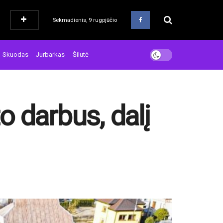
Sekmadienis, 9 rugpjūčio
Skuodas
Jurbarkas
Šilutė
 darbus, dalį