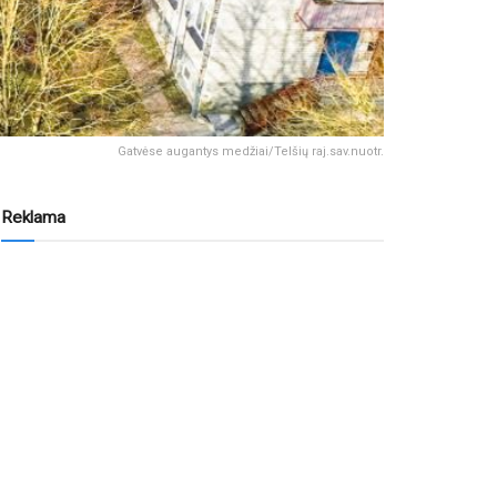
Gatvėse augantys medžiai/Telšių raj.sav.nuotr.
Reklama