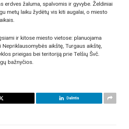
as erdves žaluma, spalvomis ir gyvybe. Želdiniai
u metų laiku žydėtų vis kiti augalai, o miesto
aikais.
ęsiami ir kitose miesto vietose: planuojama
inti Nepriklausomybės aikštę, Turgaus aikštę,
os prieigas bei teritoriją prie Telšių Švč.
gų bažnyčios.
Dalintis