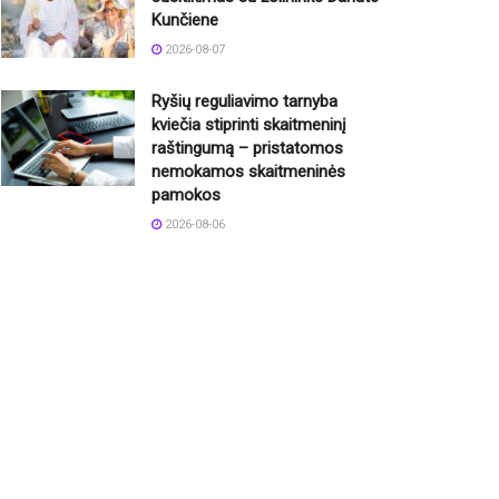
Kunčiene
2026-08-07
Ryšių reguliavimo tarnyba
kviečia stiprinti skaitmeninį
raštingumą – pristatomos
nemokamos skaitmeninės
pamokos
2026-08-06