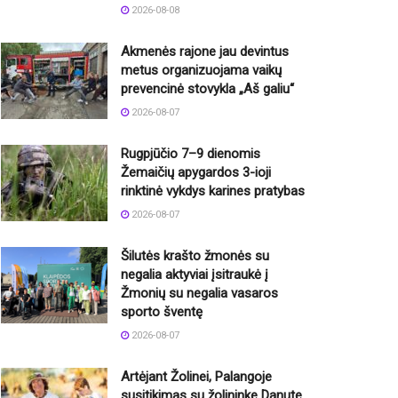
2026-08-08
Akmenės rajone jau devintus
metus organizuojama vaikų
prevencinė stovykla „Aš galiu“
2026-08-07
Rugpjūčio 7–9 dienomis
Žemaičių apygardos 3-ioji
rinktinė vykdys karines pratybas
2026-08-07
Šilutės krašto žmonės su
negalia aktyviai įsitraukė į
Žmonių su negalia vasaros
sporto šventę
2026-08-07
Artėjant Žolinei, Palangoje
susitikimas su žolininke Danute