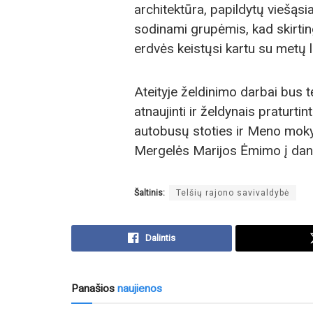
architektūra, papildytų viešąsi
sodinami grupėmis, kad skirting
erdvės keistųsi kartu su metų l
Ateityje želdinimo darbai bus t
atnaujinti ir želdynais praturt
autobusų stoties ir Meno mokykl
Mergelės Marijos Ėmimo į dan
Šaltinis:
Telšių rajono savivaldybė
Dalintis
Panašios
naujienos