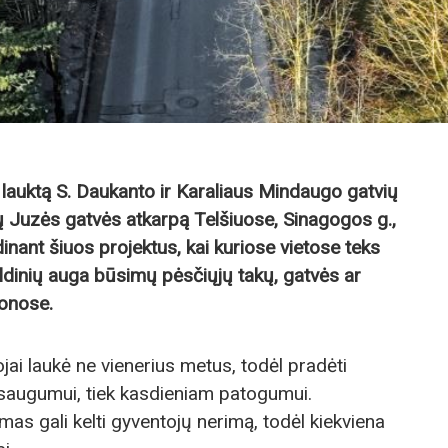
lauktą S. Daukanto ir Karaliaus Mindaugo gatvių
kų Juzės gatvės atkarpą Telšiuose, Sinagogos g.,
inant šiuos projektus, kai kuriose vietose teks
eldinių auga būsimų pėsčiųjų takų, gatvės ar
zonose.
ai laukė ne vienerius metus, todėl pradėti
 saugumui, tiek kasdieniam patogumui.
as gali kelti gyventojų nerimą, todėl kiekviena