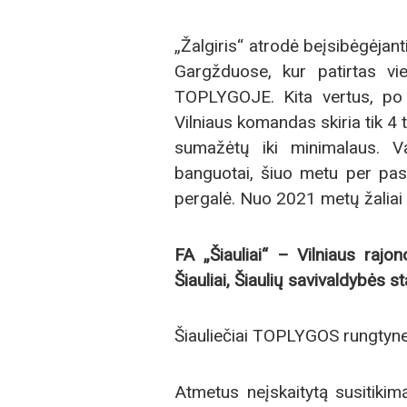
„Žalgiris“ atrodė beįsibėgėjan
Gargžduose, kur patirtas vi
TOPLYGOJE. Kita vertus, po „R
Vilniaus komandas skiria tik 4 
sumažėtų iki minimalaus. Va
banguotai, šiuo metu per past
pergalė. Nuo 2021 metų žaliai 
FA „Šiauliai“ – Vilniaus rajo
Šiauliai, Šiaulių savivaldybės 
Šiauliečiai TOPLYGOS rungtyn
Atmetus neįskaitytą susitikim