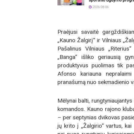
sportinio ugdymo prog
2026-08-06
Praėjusi savaitė gargždiški
„Kauno Žalgirį“ ir Vilniaus „Žal
Pašalinus Vilniaus „Riterius
„Banga“ išliko geriausią gy
produktyvus puolimas tik pas
Afonso kariauna nepralaimi
pranašumą nuo sekmadienio var
Mėlynai balti, rungtyniaujantys
komandos. Kauno rajono kluba
– per septynias dvikovas pasiek
jų krito į „Žalgirio“ vartus, k