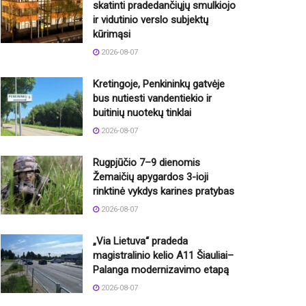
skatinti pradedančiųjų smulkiojo
ir vidutinio verslo subjektų
kūrimąsi
2026-08-07
Kretingoje, Penkininkų gatvėje
bus nutiesti vandentiekio ir
buitinių nuotekų tinklai
2026-08-07
Rugpjūčio 7–9 dienomis
Žemaičių apygardos 3-ioji
rinktinė vykdys karines pratybas
2026-08-07
„Via Lietuva“ pradeda
magistralinio kelio A11 Šiauliai–
Palanga modernizavimo etapą
2026-08-07