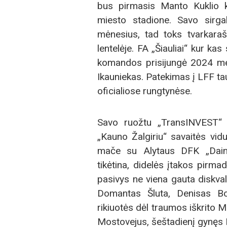
bus pirmasis Manto Kuklio 
miesto stadione. Savo sirga
mėnesius, tad toks tvarkaraš
lentelėje. FA „Šiauliai“ kur k
komandos prisijungė 2024 me
Ikauniekas. Patekimas į LFF ta
oficialiose rungtynėse.
Savo ruožtu „TransINVEST“
„Kauno Žalgiriu“ savaitės vidu
mače su Alytaus DFK „Dainav
tikėtina, didelės įtakos pirma
pasivys ne viena gauta diskval
Domantas Šluta, Denisas Bo
rikiuotės dėl traumos iškrito M
Mostovejus, šeštadienį gynęs 