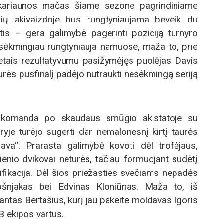
kariaunos mačas šiame sezone pagrindiniame
lių akivaizdoje bus rungtyniaujama beveik du
tis – gera galimybė pagerinti poziciją turnyro
as sėkmingiau rungtyniauja namuose, maža to, prie
tais rezultatyvumu pasižymėjęs puolėjas Davis
urės pusfinalį padėjo nutraukti nesėkmingą seriją
 komanda po skaudaus smūgio akistatoje su
ryje turėjo sugerti dar nemalonesnį kirtį taurės
a“. Prarasta galimybė kovoti dėl trofėjaus,
dienio dvikovai neturės, tačiau formuojant sudėtį
ifikacija. Dėl šios priežasties svečiams nepadės
šnjakas bei Edvinas Kloniūnas. Maža to, iš
antas Bertašius, kurį jau pakeitė moldavas Igoris
B ekipos vartus.