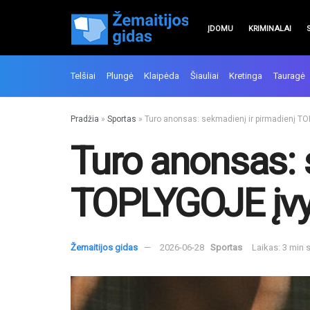
ĮDOMU
KRIMINALAI
Telšiai
Plungė
Klaipėda
Šiauliai
Kretinga
Tauragė
Pradžia
»
Sportas
»
Turo anonsas: sekmadienį ir pirmadienį TO
Turo anonsas: 
TOPLYGOJE įvy
Žemaitijos gidas
2026-06-28
Sportas
Laikas: 3 min 