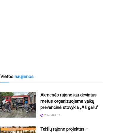
Vietos
naujienos
Akmenės rajone jau devintus
metus organizuojama vaikų
prevencinė stovykla „Aš galiu“
2026-08-07
Telšių rajone projektas –