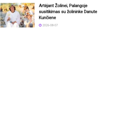
Artėjant Žolinei, Palangoje
susitikimas su žolininke Danute
Kunčiene
2026-08-07