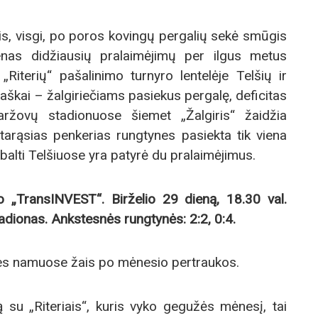
tis, visgi, po poros kovingų pergalių sekė smūgis
enas didžiausių pralaimėjimų per ilgus metus
iterių“ pašalinimo turnyro lentelėje Telšių ir
taškai – žalgiriečiams pasiekus pergalę, deficitas
ržovų stadionuose šiemet „Žalgiris“ žaidžia
arąsias penkerias rungtynes pasiekta tik viena
balti Telšiuose yra patyrė du pralaimėjimus.
no „TransINVEST“. Birželio 29 dieną, 18.30 val.
stadionas. Ankstesnės rungtynės: 2:2, 0:4.
es namuose žais po mėnesio pertraukos.
ą su „Riteriais“, kuris vyko gegužės mėnesį, tai