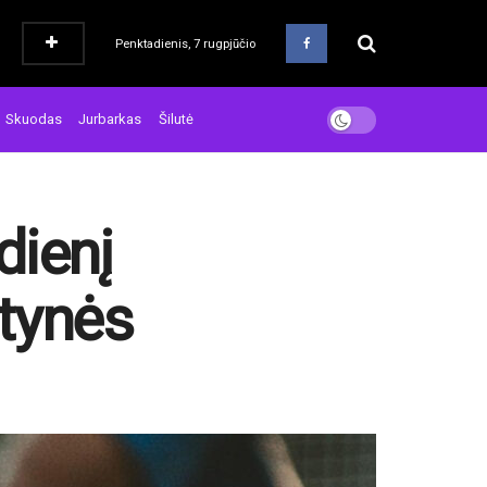
Penktadienis, 7 rugpjūčio
Skuodas
Jurbarkas
Šilutė
dienį
tynės