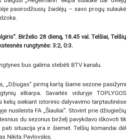
s baigusi „Hegelmann“ ekipa sulaukė dar dviejų
štėje pasirodžiusių žaidėjų – savo progų sulaukė
ndzoka.
giris“. Birželio 28 dieną, 18.45 val. Telšiai, Telšių
kstesnės rungtynės: 3:2, 0:3.
ungtynes bus galima stebėti BTV kanalu.
bas, „Džiugas“ pirmą kartą šiame sezone pasižymi
ngtynių atkarpa. Savaitės viduryje TOPLYGOS
 kelių siekiant istorinio dalyvavimo tarptautinėse
je nusileista FA „Šiauliai“. Stovint prie džiugiečių
stesnius du sezonus birželį pavykdavo iškovoti tik
 pati situacija yra ir šiemet. Telšių komandai dėl
as Nikita Pavlovskis.