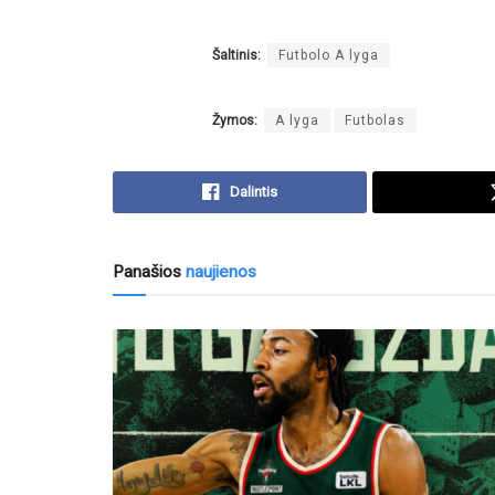
Šaltinis:
Futbolo A lyga
Žymos:
A lyga
Futbolas
Dalintis
Panašios
naujienos