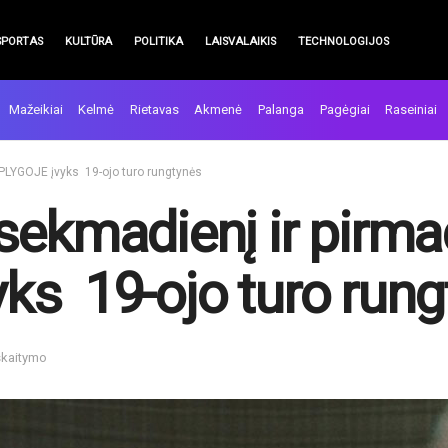
SPORTAS
KULTŪRA
POLITIKA
LAISVALAIKIS
TECHNOLOGIJOS
Mažeikiai
Kelmė
Rietavas
Akmenė
Palanga
Pagėgiai
Raseiniai
PLYGOJE įvyks 19-ojo turo rungtynės
sekmadienį ir pirma
ks 19-ojo turo rung
skaitymo