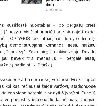
ramas
paminėti Tarptautinę jaunimo
dieną
2026-08-05
ams susiklostė nuostabiai – po pergalių prieš
girį“ pavyko visiškai priartėti prie pirmojo trejeto.
“ iš TOPLYGOS bei atnaujinus turnyro lentelę,
nybą demonstruojanti komanda, tiesa, mažiau
 „Panevėžį“. Savo sirgalių akivaizdoje Davido
 jau beveik tris mėnesius – pergalė leistų
žovų padidinti iki 9 taškų.
 svečiuose arba namuose, yra tarsi dvi skirtingos
s kol kas rečiausiai žaidė varžovų stadionuose
ta vos viena pergalė ir pelnyti 6 įvarčiai. Pusė iš
ai buvo pasiektas įsimenantis laimėjimas. Daugiau