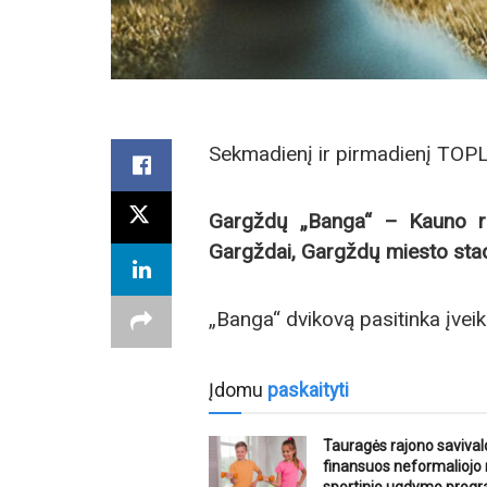
Sekmadienį ir pirmadienį TOP
Gargždų „Banga“ – Kauno raj
Gargždai, Gargždų miesto stad
„Banga“ dvikovą pasitinka įvei
Įdomu
paskaityti
Tauragės rajono saviva
finansuos neformaliojo