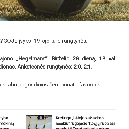
LYGOJE įvyks 19-ojo turo rungtynės.
ono „Hegelmann“. Birželio 28 dieną, 18 val.
ionas. Ankstesnės rungtynės: 2:0, 2:1.
kusi abu pagrindinius čempionato favoritus.
ldybė
Kretinga „Lėtojo važiavimo
 mokinių
iššūkiu“ rugpjūčio 12-ąją ruošiasi