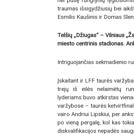
nei pusę rungtynių lygiosiomi
traumas išsigydžiusių bei aik
Esmilis Kaušinis ir Domas Sle
Telšių „Džiugas“ – Vilniaus „Žal
miesto centrinis stadionas. An
Intriguojančias sekmadienio r
Įskaitant ir LFF taurės varžy
trejų iš eilės nelaimėtų ru
lyderiams buvo atkirstas vienas
varžybose – taurės ketvirtfinaly
vairo Andriui Lipskiui, per ank
po vieną pergalę, kol kas tokia
diskvalifikacijos nepadės saug