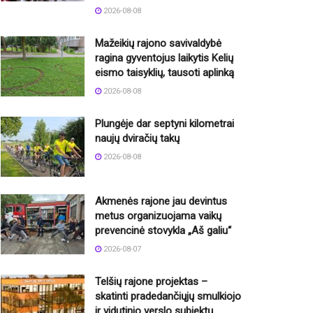
2026-08-08
Mažeikių rajono savivaldybė
ragina gyventojus laikytis Kelių
eismo taisyklių, tausoti aplinką
2026-08-08
Plungėje dar septyni kilometrai
naujų dviračių takų
2026-08-08
Akmenės rajone jau devintus
metus organizuojama vaikų
prevencinė stovykla „Aš galiu“
2026-08-07
Telšių rajone projektas –
skatinti pradedančiųjų smulkiojo
ir vidutinio verslo subjektų