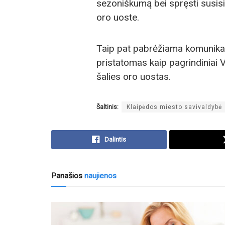
sezoniškumą bei spręsti susis
oro uoste.
Taip pat pabrėžiama komunikac
pristatomas kaip pagrindiniai V
šalies oro uostas.
Šaltinis:
Klaipėdos miesto savivaldybė
Dalintis
Panašios
naujienos