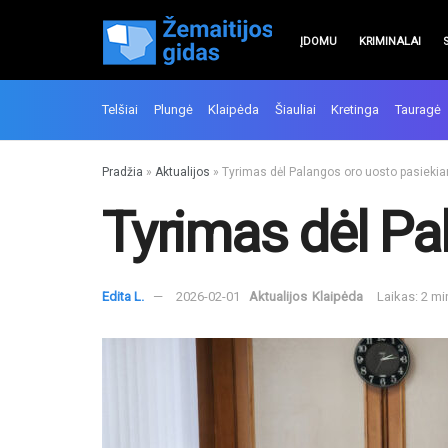
ĮDOMU
KRIMINALAI
Telšiai
Plungė
Klaipėda
Šiauliai
Kretinga
Tauragė
Pradžia
»
Aktualijos
»
Tyrimas dėl Palangos oro uosto pasiek
Tyrimas dėl P
Edita L.
2026-02-01
Aktualijos
Klaipėda
Laikas: 2 m