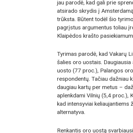
jau parodė, kad gali prie spre
atsirado skrydis į Amsterdamą
trūksta. Būtent todėl šio tyrimo
pagrįstus argumentus toliau įro
Klaipėdos krašto pasiekiamum
Tyrimas parodė, kad Vakarų Lie
šalies oro uostais. Daugiausia
uosto (77 proc.), Palangos oro
respondentų. Tačiau dažniau ke
daugiau kartų per metus – dažn
aplenkdami Vilnių (5,4 proc.), K
kad intensyviai keliaujantiem
alternatyva.
Renkantis oro uostą svarbiausi 