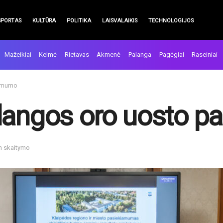
SPORTAS
KULTŪRA
POLITIKA
LAISVALAIKIS
TECHNOLOGIJOS
Mažeikiai
Kelmė
Rietavas
Akmenė
Palanga
Pagėgiai
Raseiniai
iamumo
alangos oro uosto 
in skaitymo