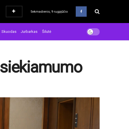
Sekmadienis, 9 rugpjūčio
Skuodas
Jurbarkas
Šilutė
pasiekiamumo