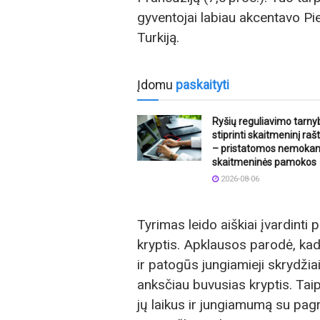
gyventojai labiau akcentavo Piet
Turkiją.
Įdomu
paskaityti
Ryšių reguliavimo tarny
stiprinti skaitmeninį ra
– pristatomos nemoka
skaitmeninės pamokos
2026-08-06
Tyrimas leido aiškiai įvardint
kryptis. Apklausos parodė, kad
ir patogūs jungiamieji skrydžiai
anksčiau buvusias kryptis. Tai
jų laikus ir jungiamumą su pag