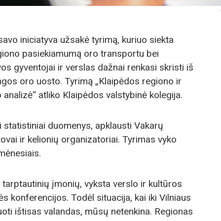
avo iniciatyva užsakė tyrimą, kuriuo siekta
regiono pasiekiamumą oro transportu bei
vos gyventojai ir verslas dažnai renkasi skristi iš
angos oro uosto. Tyrimą „Klaipėdos regiono ir
nalizė“ atliko Klaipėdos valstybinė kolegija.
statistiniai duomenys, apklausti Vakarų
ovai ir kelionių organizatoriai. Tyrimas vyko
mėnesiais.
tarptautinių įmonių, vyksta verslo ir kultūros
s konferencijos. Todėl situacija, kai iki Vilniaus
oti ištisas valandas, mūsų netenkina. Regionas