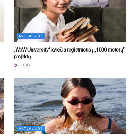
AKTUALIJOS
„WoW University“ kviečia registruotis į „1000 moterų“
projektą
2026-08-06
AKTUALIJOS