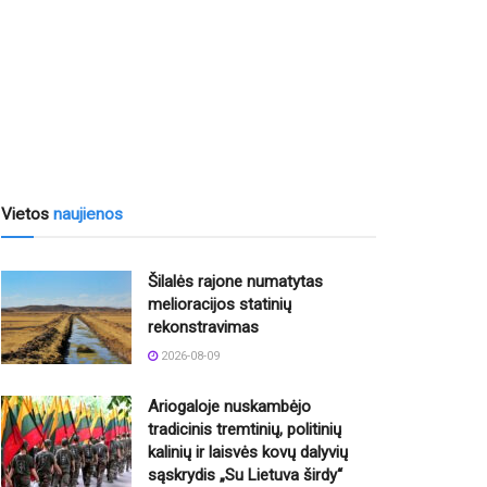
Vietos
naujienos
Šilalės rajone numatytas
melioracijos statinių
rekonstravimas
2026-08-09
Ariogaloje nuskambėjo
tradicinis tremtinių, politinių
kalinių ir laisvės kovų dalyvių
sąskrydis „Su Lietuva širdy“