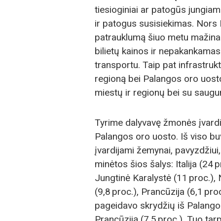
tiesioginiai ar patogūs jungiami
ir patogus susisiekimas. Nors
patrauklumą šiuo metu mažina 
bilietų kainos ir nepakankamas
transportu. Taip pat infrastruk
regioną bei Palangos oro uosto
miestų ir regionų bei su saugum
Tyrime dalyvavę žmonės įvardijo 
Palangos oro uosto. Iš viso bu
įvardijami žemynai, pavyzdžiu
minėtos šios šalys: Italija (24 p
Jungtinė Karalystė (11 proc.), N
(9,8 proc.), Prancūzija (6,1 proc
pageidavo skrydžių iš Palangos į
Prancūziją (7,5 proc.). Tuo ta