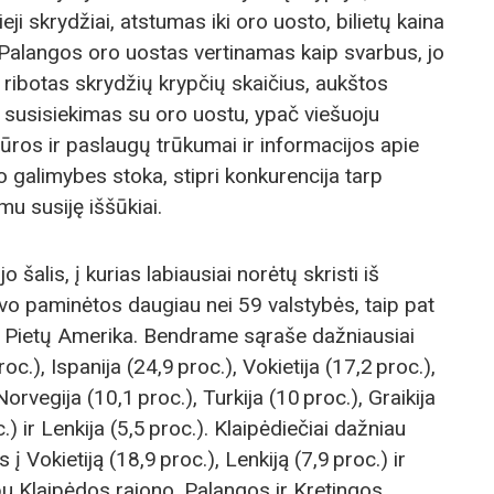
eji skrydžiai, atstumas iki oro uosto, bilietų kaina
 Palangos oro uostas vertinamas kaip svarbus, jo
ribotas skrydžių krypčių skaičius, aukštos
 susisiekimas su oro uostu, ypač viešuoju
tūros ir paslaugų trūkumai ir informacijos apie
 galimybes stoka, stipri konkurencija tarp
u susiję iššūkiai.
šalis, į kurias labiausiai norėtų skristi iš
vo paminėtos daugiau nei 59 valstybės, taip pat
i, Pietų Amerika. Bendrame sąraše dažniausiai
roc.), Ispanija (24,9 proc.), Vokietija (17,2 proc.),
orvegija (10,1 proc.), Turkija (10 proc.), Graikija
.) ir Lenkija (5,5 proc.). Klaipėdiečiai dažniau
 Vokietiją (18,9 proc.), Lenkiją (7,9 proc.) ir
rpu Klaipėdos rajono, Palangos ir Kretingos