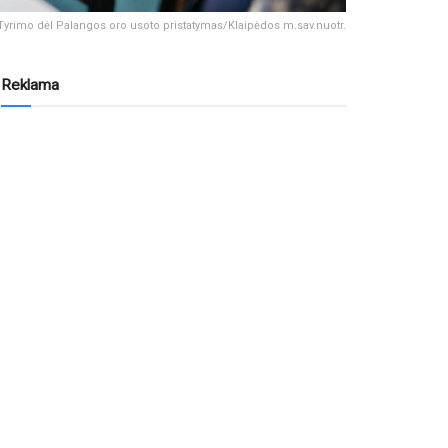
Tyrimo dėl Palangos oro usoto pristatymas/Klaipėdos m.sav.nuotr.
Reklama