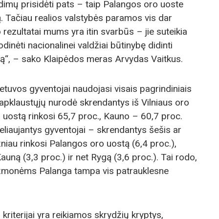
ndimų prisidėti pats – taip Palangos oro uoste
. Tačiau realios valstybės paramos vis dar
 rezultatai mums yra itin svarbūs – jie suteikia
dinėti nacionalinei valdžiai būtinybę didinti
ą“, – sako Klaipėdos meras Arvydas Vaitkus.
tuvos gyventojai naudojasi visais pagrindiniais
 apklaustųjų nurodė skrendantys iš Vilniaus oro
 uostą rinkosi 65,7 proc., Kauno – 60,7 proc.
liaujantys gyventojai – skrendantys šešis ar
iau rinkosi Palangos oro uostą (6,4 proc.),
auną (3,3 proc.) ir net Rygą (3,6 proc.). Tai rodo,
s žmonėms Palanga tampa vis patrauklesne
kriterijai yra reikiamos skrydžių kryptys,