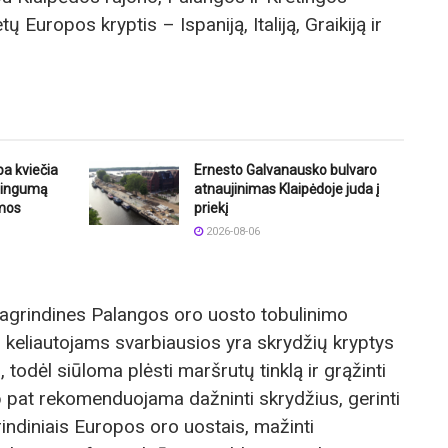
ų Europos kryptis – Ispaniją, Italiją, Graikiją ir
ba kviečia
Ernesto Galvanausko bulvaro
štingumą
atnaujinimas Klaipėdoje juda į
mos
priekį
2026-08-06
i pagrindines Palangos oro uosto tobulinimo
 keliautojams svarbiausios yra skrydžių kryptys
, todėl siūloma plėsti maršrutų tinklą ir grąžinti
p pat rekomenduojama dažninti skrydžius, gerinti
rindiniais Europos oro uostais, mažinti