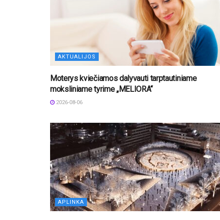
AKTUALIJOS
Moterys kviečiamos dalyvauti tarptautiniame
moksliniame tyrime „MELIORA“
2026-08-06
APLINKA