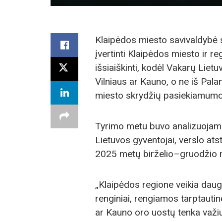
Klaipėdos miesto savivaldybė s
įvertinti Klaipėdos miesto ir 
išsiaiškinti, kodėl Vakarų Lietu
Vilniaus ar Kauno, o ne iš Pal
miesto skrydžių pasiekiamumo a
Tyrimo metu buvo analizuojami 
Lietuvos gyventojai, verslo atst
2025 metų birželio–gruodžio 
„Klaipėdos regione veikia daug 
renginiai, rengiamos tarptautinė
ar Kauno oro uostų tenka važiu