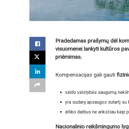
Pradedamas prašymų dėl komp
visuomenei lankyti kultūros pa
priėmimas.
Kompensacijas gali gauti
fizin
valdo valstybės saugomą nekiln
yra sudarę apsaugos sutartį su
atliko darbus ne anksčiau kaip
Nacionalinio reikšmingumo l