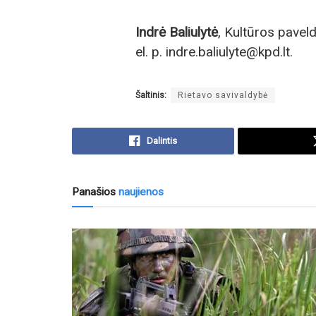
Indrė Baliulytė
, Kultūros pavel
el. p. indre.baliulyte@kpd.lt.
Šaltinis:
Rietavo savivaldybė
Dalintis
Panašios
naujienos