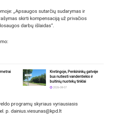
emoje: „Apsaugos sutarčių sudarymas ir
ašymas skirti kompensaciją už privačios
osaugos darbų išlaidas“.
imo:
ometrai
Kretingoje, Penkininkų gatvėje
bus nutiesti vandentiekio ir
buitinių nuotekų tinklai
2026-08-07
veldo programų skyriaus vyriausiasis
el. p. dainius.viesunas@kpd.lt