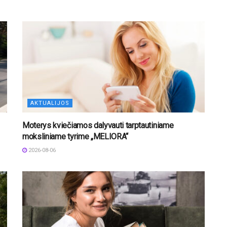
AKTUALIJOS
Moterys kviečiamos dalyvauti tarptautiniame
moksliniame tyrime „MELIORA“
2026-08-06