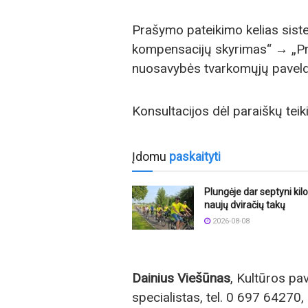
Prašymo pateikimo kelias sist
kompensacijų skyrimas“ → „Pr
nuosavybės tvarkomųjų paveld
Konsultacijos dėl paraiškų teik
Įdomu
paskaityti
Plungėje dar septyni kil
naujų dviračių takų
2026-08-08
Dainius Viešūnas
, Kultūros pa
specialistas, tel. 0 697 64270, 