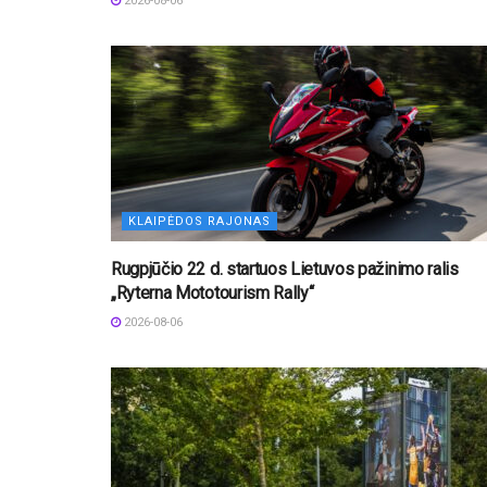
2026-08-06
KLAIPĖDOS RAJONAS
Rugpjūčio 22 d. startuos Lietuvos pažinimo ralis
„Ryterna Mototourism Rally“
2026-08-06