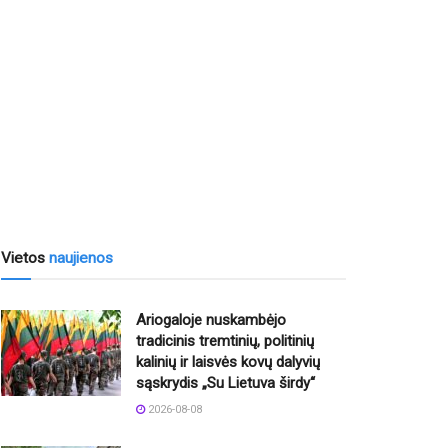
Vietos
naujienos
Ariogaloje nuskambėjo
tradicinis tremtinių, politinių
kalinių ir laisvės kovų dalyvių
sąskrydis „Su Lietuva širdy“
2026-08-08