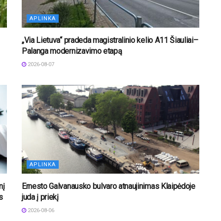
APLINKA
„Via Lietuva“ pradeda magistralinio kelio A11 Šiauliai–
Palanga modernizavimo etapą
2026-08-07
APLINKA
nį
Ernesto Galvanausko bulvaro atnaujinimas Klaipėdoje
s
juda į priekį
2026-08-06