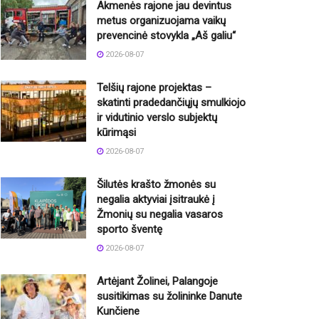
Akmenės rajone jau devintus
metus organizuojama vaikų
prevencinė stovykla „Aš galiu“
2026-08-07
Telšių rajone projektas –
skatinti pradedančiųjų smulkiojo
ir vidutinio verslo subjektų
kūrimąsi
2026-08-07
Šilutės krašto žmonės su
negalia aktyviai įsitraukė į
Žmonių su negalia vasaros
sporto šventę
2026-08-07
Artėjant Žolinei, Palangoje
susitikimas su žolininke Danute
Kunčiene