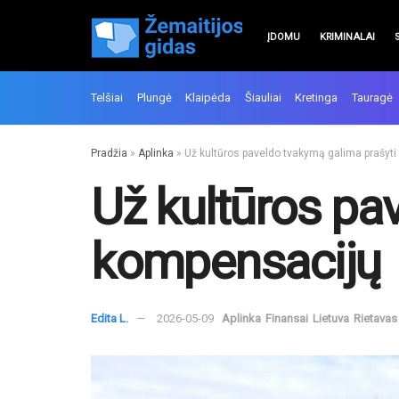
ĮDOMU
KRIMINALAI
Telšiai
Plungė
Klaipėda
Šiauliai
Kretinga
Tauragė
Pradžia
»
Aplinka
»
Už kultūros paveldo tvakymą galima prašyt
Už kultūros pa
kompensacijų
Edita L.
2026-05-09
Aplinka
Finansai
Lietuva
Rietavas