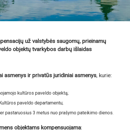
ensacijų už valstybės saugomų, prieinamų
veldo objektų tvarkybos darbų išlaidas
iai asmenys ir privatūs juridiniai asmenys
, kurie:
ojamojo kultūros paveldo objektą;
 Kultūros paveldo departamentu;
 per pastaruosius 3 metus nuo prašymo pateikimo dienos.
ygmens objektams kompensuojama
: