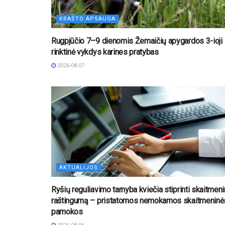
KRAŠTO APSAUGA
Rugpjūčio 7–9 dienomis Žemaičių apygardos 3-ioji
rinktinė vykdys karines pratybas
2026-08-07
AKTUALIJOS
Ryšių reguliavimo tarnyba kviečia stiprinti skaitmeni
raštingumą – pristatomos nemokamos skaitmeninė
pamokos