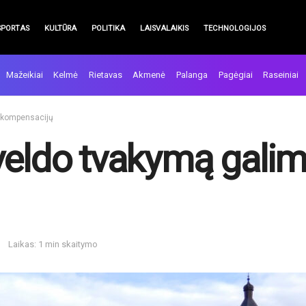
SPORTAS
KULTŪRA
POLITIKA
LAISVALAIKIS
TECHNOLOGIJOS
Mažeikiai
Kelmė
Rietavas
Akmenė
Palanga
Pagėgiai
Raseiniai
i kompensacijų
veldo tvakymą galim
Laikas: 1 min skaitymo