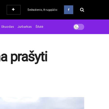
Šeštadienis, 8 rugpjūčio
Skuodas
Jurbarkas
Šilutė
a prašyti