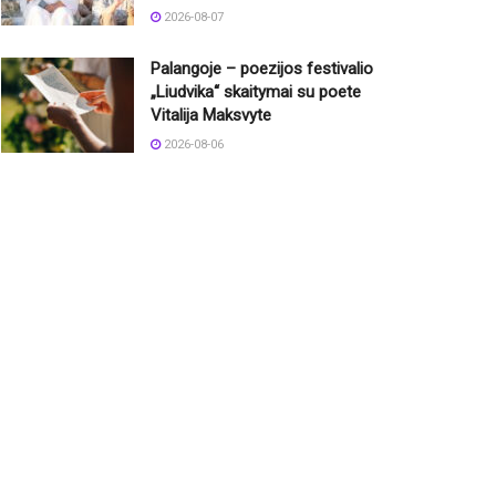
2026-08-07
Palangoje – poezijos festivalio
„Liudvika“ skaitymai su poete
Vitalija Maksvyte
2026-08-06