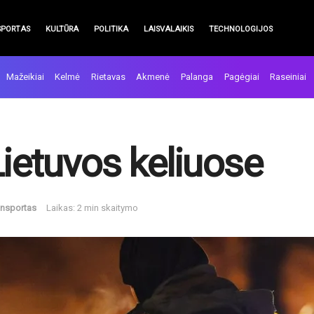
SPORTAS
KULTŪRA
POLITIKA
LAISVALAIKIS
TECHNOLOGIJOS
Mažeikiai
Kelmė
Rietavas
Akmenė
Palanga
Pagėgiai
Raseiniai
Lietuvos keliuose
ansportas
Laikas: 2 min skaitymo