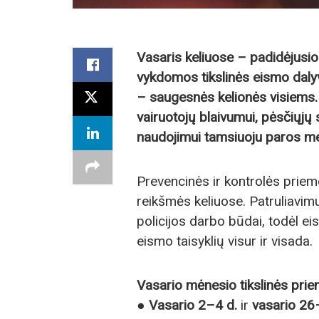
Vasaris keliuose – padidėjusio
vykdomos tikslinės eismo dalyv
– saugesnės kelionės visiems. 
vairuotojų blaivumui, pėsčiųj
naudojimui tamsiuoju paros me
Prevencinės ir kontrolės priem
reikšmės keliuose. Patruliavimui 
policijos darbo būdai, todėl eis
eismo taisyklių visur ir visada.
Vasario mėnesio tikslinės pri
●
Vasario 2–4 d.
ir
vasario 26