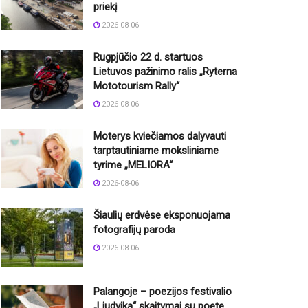
priekį
2026-08-06
Rugpjūčio 22 d. startuos
Lietuvos pažinimo ralis „Ryterna
Mototourism Rally“
2026-08-06
Moterys kviečiamos dalyvauti
tarptautiniame moksliniame
tyrime „MELIORA“
2026-08-06
Šiaulių erdvėse eksponuojama
fotografijų paroda
2026-08-06
Palangoje – poezijos festivalio
„Liudvika“ skaitymai su poete