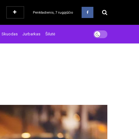
Penktadienis, 7 rugpjūčio
Skuodas
Jurbarkas
Šilutė