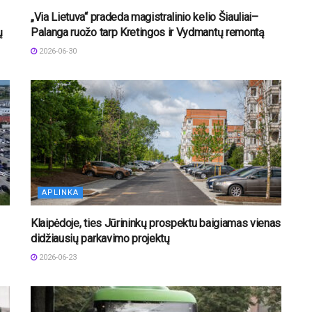
„Via Lietuva“ pradeda magistralinio kelio Šiauliai–
ų
Palanga ruožo tarp Kretingos ir Vydmantų remontą
2026-06-30
APLINKA
Klaipėdoje, ties Jūrininkų prospektu baigiamas vienas
didžiausių parkavimo projektų
2026-06-23