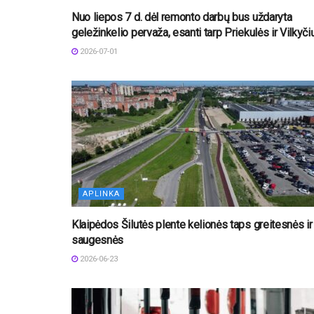
Nuo liepos 7 d. dėl remonto darbų bus uždaryta
geležinkelio pervaža, esanti tarp Priekulės ir Vilkyči
2026-07-01
APLINKA
Klaipėdos Šilutės plente kelionės taps greitesnės ir
saugesnės
2026-06-23