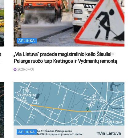
APLINKA
s
„Via Lietuva“ pradeda magistralinio kelio Šiauliai–
B
Palanga ruožo tarp Kretingos ir Vydmantų remontą
2026-07-08
APLINKA