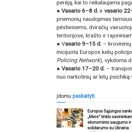
perėją, kai to reikalaujama paga
●
Vasario 6–8 d.
ir
vasario 22
priemonių naudojimas tamsiuo
pėstiesiems, dviračių vairuoto
teritorijose, krašto ir rajonini
● V
asario 9–15 d.
– krovininių
inicijuota Europos kelių polici
Policing Network
), vykdoma d
●
Vasario 17–20 d.
– transpor
nuo narkotinių ar kitų psichiką
Įdomu
paskaityti
Europos Sąjungos sankc
„Mere“ tinklo savininka
ekonominio saugumo ir
solidarumo su Ukraina