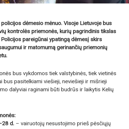
 policijos dėmesio mėnuo. Visoje Lietuvoje bus
ių kontrolės priemonės, kurių pagrindinis tikslas
Policijos pareigūnai ypatingą dėmesį skirs
ų saugumui ir matomumą gerinančių priemonių
tu.
onės bus vykdomos tiek valstybinės, tiek vietinės
bus pasitelkiami viešieji, neviešieji ir mišrieji
mo dalyviai raginami būti budrūs ir laikytis Kelių
emonės:
–28 d.
– vairuotojų nesustojimo prieš pėsčiųjų