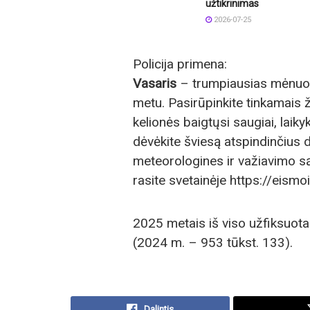
užtikrinimas
2026-07-25
Policija primena:
Vasaris
– trumpiausias mėnuo,
metu. Pasirūpinkite tinkamais ž
kelionės baigtųsi saugiai, laik
dėvėkite šviesą atspindinčius d
meteorologines ir važiavimo są
rasite svetainėje https://eismoin
2025 metais iš viso užfiksuota
(2024 m. – 953 tūkst. 133).
Dalintis