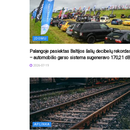
ĮDOMU
Palangoje pasiektas Baltijos šalių decibelų rekorda
– automobilio garso sistema sugeneravo 170,21 d
2026-07-19
APLINKA