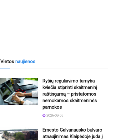
Vietos
naujienos
Ryšių reguliavimo tarnyba
kviečia stiprinti skaitmeninį
raštingumą – pristatomos
nemokamos skaitmeninės
pamokos
2026-08-06
Ernesto Galvanausko bulvaro
atnaujinimas Klaipėdoje juda į