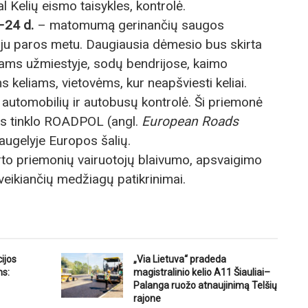
l Kelių eismo taisykles, kontrolė.
–24 d.
– matomumą gerinančių saugos
ju paros metu. Daugiausia dėmesio bus skirta
jams užmiestyje, sodų bendrijose, kaimo
ams keliams, vietovėms, kur neapšviesti keliai.
 automobilių ir autobusų kontrolė. Ši priemonė
jos tinklo ROADPOL (angl.
European Roads
augelyje Europos šalių.
to priemonių vairuotojų blaivumo, apsvaigimo
 veikiančių medžiagų patikrinimai.
ijos
„Via Lietuva“ pradeda
ms:
magistralinio kelio A11 Šiauliai–
Palanga ruožo atnaujinimą Telšių
rajone