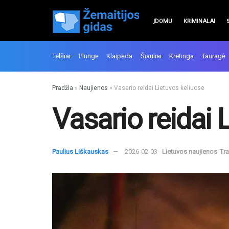
ĮDOMU
KRIMINALAI
Telšiai
Plungė
Klaipėda
Šiauliai
Kretinga
Tauragė
Pradžia
»
Naujienos
»
Vasario reidai Lietuvos keliuose
Vasario reidai 
Paulius Liškauskas
2026-02-03
Lietuvos naujienos
Tr