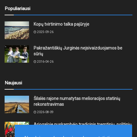
Populiariausi
Kopų tvirtinimo talka pajūryje
2025-09-26
Pakražantiškių Jurginės neįsivaizduojamos be
sūrių
2016-04-26
Naujausi
Šilalės rajone numatytas melioracijos statinių
rekonstravimas
2026-08-09
Ariogaloje nuskambėjo tradicinis tremtinių, politinių
kalinių ir laisvės kovų dalyvių sąskrydis „Su Lietuva
širdy“