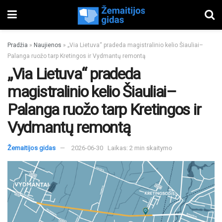
Pradžia
»
Naujienos
»
„Via Lietuva“ pradeda magistralinio kelio Šiauliai–
Palanga ruožo tarp Kretingos ir Vydmantų remontą
„Via Lietuva“ pradeda
magistralinio kelio Šiauliai–
Palanga ruožo tarp Kretingos ir
Vydmantų remontą
Žemaitijos gidas
2026-06-30
Laikas: 2 min skaitymo