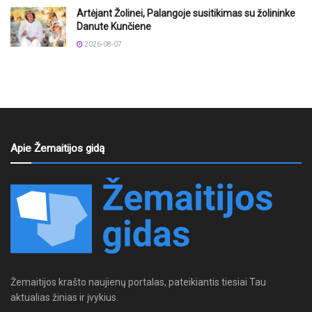
Artėjant Žolinei, Palangoje susitikimas su žolininke
Danute Kunčiene
2026-08-07
Apie Žemaitijos gidą
Žemaitijos krašto naujienų portalas, pateikiantis tiesiai Tau
aktualias žinias ir įvykius.