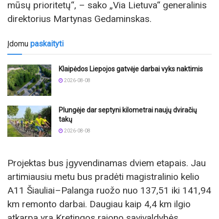
mūsų prioritetų“, – sako „Via Lietuva“ generalinis
direktorius Martynas Gedaminskas.
Įdomu
paskaityti
Klaipėdos Liepojos gatvėje darbai vyks naktimis
2026-08-08
Plungėje dar septyni kilometrai naujų dviračių
takų
2026-08-08
Projektas bus įgyvendinamas dviem etapais. Jau
artimiausiu metu bus pradėti magistralinio kelio
A11 Šiauliai–Palanga ruožo nuo 137,51 iki 141,94
km remonto darbai. Daugiau kaip 4,4 km ilgio
atkarpa yra Kretingos rajono savivaldybės