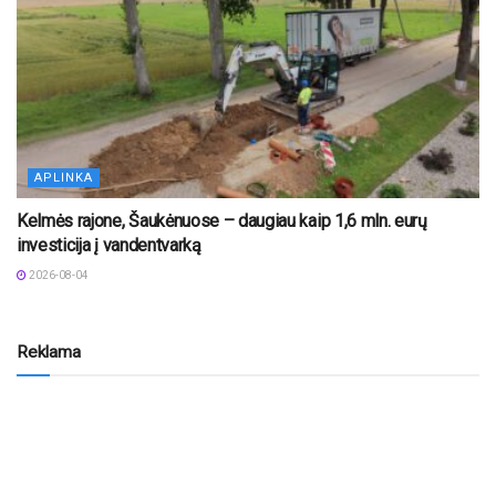
APLINKA
Kelmės rajone, Šaukėnuose – daugiau kaip 1,6 mln. eurų
investicija į vandentvarką
2026-08-04
Reklama