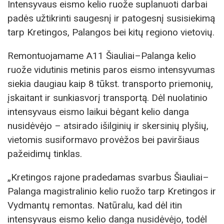
Intensyvaus eismo kelio ruože suplanuoti darbai
padės užtikrinti saugesnį ir patogesnį susisiekimą
tarp Kretingos, Palangos bei kitų regiono vietovių.
Remontuojamame A11 Šiauliai–Palanga kelio
ruože vidutinis metinis paros eismo intensyvumas
siekia daugiau kaip 8 tūkst. transporto priemonių,
įskaitant ir sunkiasvorį transportą. Dėl nuolatinio
intensyvaus eismo laikui bėgant kelio danga
nusidėvėjo – atsirado išilginių ir skersinių plyšių,
vietomis susiformavo provėžos bei paviršiaus
pažeidimų tinklas.
„Kretingos rajone pradedamas svarbus Šiauliai–
Palanga magistralinio kelio ruožo tarp Kretingos ir
Vydmantų remontas. Natūralu, kad dėl itin
intensyvaus eismo kelio danga nusidėvėjo, todėl