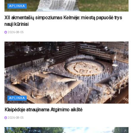
APLINKA
XII akmentašių simpoziumas Kelmėje: miestą papuošė trys
nauji kūriniai
2026-08-05
APLINKA
Klaipėdoje atnaujinama Atgimimo aikštė
2026-08-05