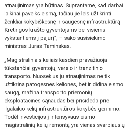
atnaujinimas yra būtinas. Suprantame, kad darbai
laikinai paveiks eismą, tačiau jie leis užtikrinti
ženkliai kokybiškesnę ir saugesnę infrastruktūrą
Kretingos krašto gyventojams bei visiems
vykstantiems į pajūrį“, – sako susisiekimo
ministras Juras Taminskas.
„Magistraliniais keliais kasdien pravažiuoja
tūkstančiai gyventojų, verslo ir tranzitinio
transporto. Nuoseklus jų atnaujinimas ne tik
užtikrina patogesnes keliones, bet ir didina eismo
saugą, mažina transporto priemonių
eksploatacines sąnaudas bei prisideda prie
ilgalaikio kelių infrastruktūros kokybės gerinimo.
Todėl investicijos į intensyvaus eismo
magistralinių kelių remontą yra vienas svarbiausių