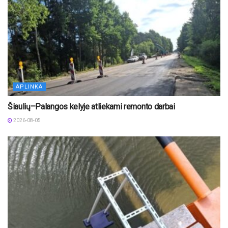
APLINKA
Šiaulių–Palangos kelyje atliekami remonto darbai
2026-08-05