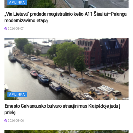
APLINKA
„Via Lietuva“ pradeda magistralinio kelio A11 Šiauliai–Palanga
modernizavimo etapą
2026-08-07
APLINKA
Ernesto Galvanausko bulvaro atnaujinimas Klaipėdoje juda į
priekį
2026-08-06