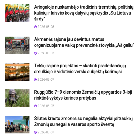
Ariogaloje nuskambėjo tradicinis tremtinių, politinių
kalinių ir laisvės kovų dalyvių sąskrydis „Su Lietuva
širdy“
2026-08-08
Akmenės rajone jau devintus metus
organizuojama vaikų prevencinė stovykla „Aš galiu“
2026-08-07
Telšių rajone projektas – skatinti pradedančiųjų
smulkiojo ir vidutinio verslo subjektų kūrimąsi
2026-08-07
Rugpjūčio 7–9 dienomis Žemaičių apygardos 3-ioji
rinktinė vykdys karines pratybas
2026-08-07
Šilutės krašto žmonės su negalia aktyviai įsitraukė į
Žmonių su negalia vasaros sporto šventę
2026-08-07