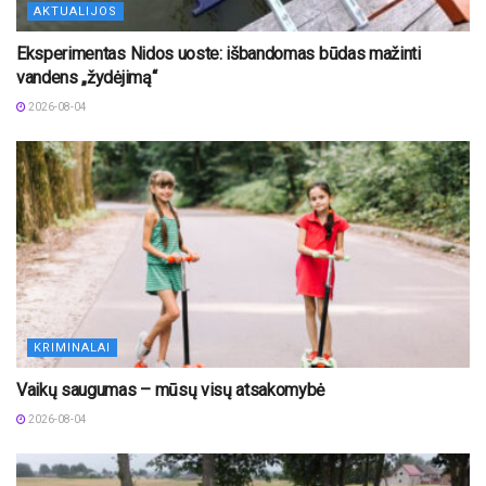
AKTUALIJOS
Eksperimentas Nidos uoste: išbandomas būdas mažinti
vandens „žydėjimą“
2026-08-04
KRIMINALAI
Vaikų saugumas – mūsų visų atsakomybė
2026-08-04