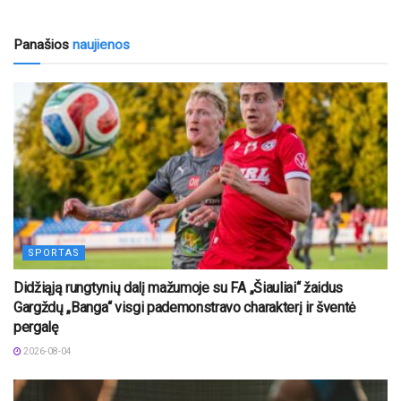
Panašios
naujienos
SPORTAS
Didžiąją rungtynių dalį mažumoje su FA „Šiauliai“ žaidus
Gargždų „Banga“ visgi pademonstravo charakterį ir šventė
pergalę
2026-08-04