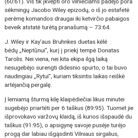
(60:61). Vis tik įkvėpti oro vilniečiams padėjo pora
sėkmingų Jacobo Wiley epizodų, o iš jo estafetė
perėmę komandos draugai iki ketvirčio pabaigos
beveik atstatė turėtą pranašumą – 73:64.
J. Wiley ir Kay’aus Bruhnkes duetas kėlė
bėdų „Neptūnui”, kurį į priekį tempė Donatas
Tarolis. Nei viena, nei kita ekipa ilgą laiką
nesugebėjo surengti didesnio spurto, o tai buvo
naudingiau „Rytui”, kuriam tiksintis laikas reiškė
artėjančią pergalę.
Į lemiamą šturmą kilę klaipėdiečiai likus minutei
sugebėjo priartėti per 6 taškus (89:95). Tuomet jie
išprovokavo varžovų klaidą, iš kurios išspaudė du
taškus (91:95), o apsigynę savoje pusėje turėjo
progą dar labiau išgąsdinti Vilniaus sirgalius,