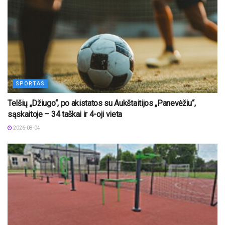
SPORTAS
Telšių „Džiugo“, po akistatos su Aukštaitijos „Panevėžiu“,
sąskaitoje – 34 taškai ir 4-oji vieta
2026-08-04