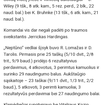
Wiley (9 tšk., 8 atk. kam., 5 rez. perd., 2 blk., 22
naud. bal.) bei K. Bruhnke (13 tšk., 6 atk. kam., 21
naud. bal.).
Komandai vis dar negali padėti po traumos
sveikstantis Jerrickas Hardingas.
„Neptūno” vedliai šįsyk buvo R. Lomažas ir D.
Tarolis. Pirmasis prie 25 taškų (5/10 dvit., 2/8
trit., 9/9 baud.) pridėjo 6 rezultatyvius
perdavimus, 4 atkovotus, 3 perimtus kamuolius ir
surinko 29 naudingumo balus. Aukštaūgio
sąskaitoje – 23 taškai (9/11 dvit., 1/3 trit., 2/2
baud.), 5 atkovoti, 3 perimti kamuoliai, 3
rezultatyvūs perdavimai bei 27 naudingumo balai.
Klaipėdiečiai rungtyniavo be Vitalijaus Kozio.