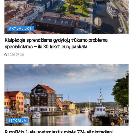
AKTUALIJOS
Klaipėdoje sprendžiama gydytojų trūkumo problema:
specialistams – iki 30 tūkst. eurų paskata
2026-07-30
ISTORIJA
Rugpjūčio 1-ąją uostamiestis minės 774-ąjį gimtadienį