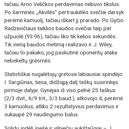
tačiau Arno Veličkos perdavimas nebuvo tikslus.
Po šarminės „Akvilės” pertraukėlės svečiai darsyk
perėmė kamuolį, tačiau iškart jį prarado. Po Gyčio
Radzevičiaus taiklios baudos svečiai taip pat
užpuolė (93:96), tačiau liko tik kelios sekundės.
Tik vieną baudos metimą realizavo ir J. Wiley,
tačiau to pakako, jog paskutinė oponentų ataka
nebekeltų grėsmės.
Statistiškai nugalėtojų gretose labiausiai spindėjo
I. Sargiūnas, tiesa, didžiąją dalį taškų susirinkęs
pirmoje dalyje. Gynėjas iš viso pelnė 25 taškus
(2/3 dvit., 6/9 trit., 3/3 baud.), atkovojo 4, perėmė
3 kamuolius, atliko 2 rezultatyvius perdavimus ir
sukaupė 29 naudingumo balus.
Solidų indėlį įnešė ir vilniečių aukštaūgiai – J.