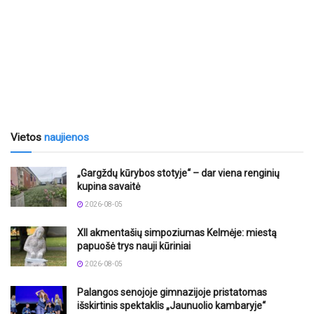
Vietos
naujienos
„Gargždų kūrybos stotyje“ – dar viena renginių
kupina savaitė
2026-08-05
XII akmentašių simpoziumas Kelmėje: miestą
papuošė trys nauji kūriniai
2026-08-05
Palangos senojoje gimnazijoje pristatomas
išskirtinis spektaklis „Jaunuolio kambaryje“