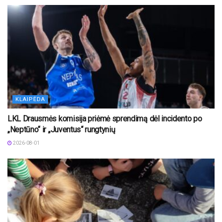
KLAIPĖDA
LKL Drausmės komisija priėmė sprendimą dėl incidento po
„Neptūno“ ir „Juventus“ rungtynių
2026-08-01