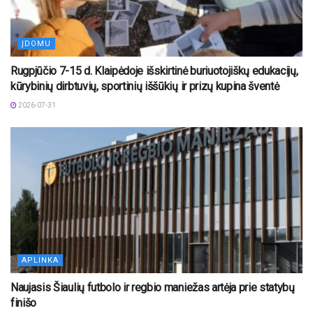
ĮDOMU
Rugpjūčio 7-15 d. Klaipėdoje išskirtinė buriuotojiškų edukacijų,
kūrybinių dirbtuvių, sportinių iššūkių ir prizų kupina šventė
2026-07-31
APLINKA
Naujasis Šiaulių futbolo ir regbio maniežas artėja prie statybų
finišo