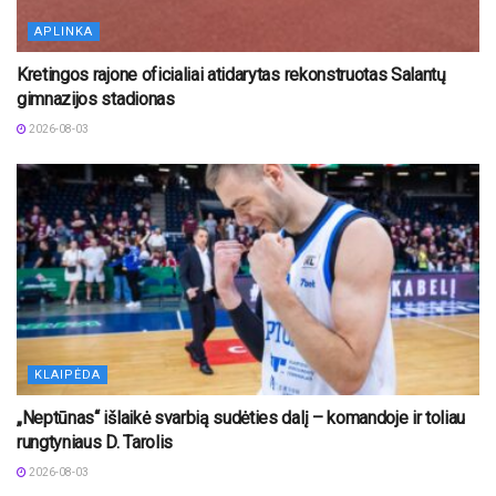
APLINKA
Kretingos rajone oficialiai atidarytas rekonstruotas Salantų
gimnazijos stadionas
2026-08-03
KLAIPĖDA
„Neptūnas“ išlaikė svarbią sudėties dalį – komandoje ir toliau
rungtyniaus D. Tarolis
2026-08-03