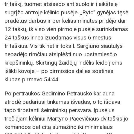
tritaškį, tuomet atsisėdo ant suolo ir į aikštelę
sugrįžo antroje kėlinio pusėje. „Ryto” gynėjas tęsė
pradėtus darbus ir per kelias minutes pridėjo dar
12 taškų, iš viso vien pirmoje pusėje surinkdamas
24 taškus ir realizuodamas visus 6 mestus
tritaškius. Vis tik net ir toks I. Sargiūno siautulys
nepadėjo rimčiau atsiplėšti nuo uostamiesčio
krepšininkų. Skirtingų žaidėjų indėlis leido jiems
išlikti kovoje – po pirmosios dalies sostinės
klubas pirmavo 54:44.
Po pertraukos Gedimino Petrausko kariauna
atrodė padariusi tinkamas išvadas, o to išdava
tapo tirpstanti šeimininkų persvara. Įpusėjus
trečiajam kėliniui Martyno Pacevičiaus dvitaškis jo
komandos deficitą sumažino iki minimalaus