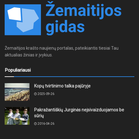
Žemaitijos krašto naujienų portalas, pateikiantis tiesiai Tau
aktualias žinias ir įvykius.
Populiariausi
Kopų tvirtinimo talka pajūryje
2025-09-26
Pakražantiškių Jurginės neįsivaizduojamos be
sūrių
2016-04-26