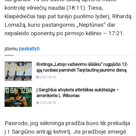
kontrolę vilniečių naudai (18:11). Tiesa,
klaipėdiečiai taip pat turėjo puolimo lyderį, Rihardą
Lomažą, kurio pastangomis „Neptūnas” dar
nepaleido oponentų po pirmojo kėlinio – 17:21.
Įdomu
paskaityti
Kretinga „Lėtojo važiavimo iššūkiu“ rugpjūčio 12-
ąją ruošiasi paminėti Tarptautinę jaunimo dieną
2026-08-05
Į Gargždus atvyksta atletiškas aukštaūgis –
amerikietis L. Wilsonas
2026-08-05
Pasirodo, jog sėkminga pradžia buvo tik preliudija
į I. Sargiūno antrąjį ketvirtį. Jis pradžioje smeigė