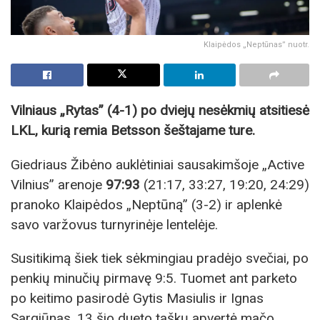
Klaipėdos „Neptūnas” nuotr.
Vilniaus „Rytas” (4-1) po dviejų nesėkmių atsitiesė
LKL, kurią remia Betsson šeštajame ture.
Giedriaus Žibėno auklėtiniai sausakimšoje „Active
Vilnius” arenoje
97:93
(21:17, 33:27, 19:20, 24:29)
pranoko Klaipėdos „Neptūną” (3-2) ir aplenkė
savo varžovus turnyrinėje lentelėje.
Susitikimą šiek tiek sėkmingiau pradėjo svečiai, po
penkių minučių pirmavę 9:5. Tuomet ant parketo
po keitimo pasirodė Gytis Masiulis ir Ignas
Sargiūnas. 13 šio dueto taškų apvertė mačo