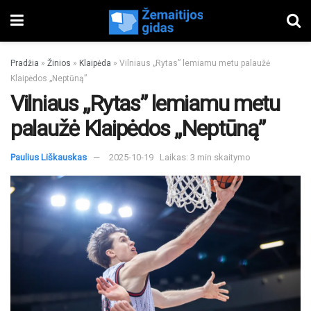
Pradžia
»
Žinios
»
Klaipėda
»
Vilniaus „Rytas” lemiamu metu palaužė
Klaipėdos „Neptūną”
Vilniaus „Rytas” lemiamu metu
palaužė Klaipėdos „Neptūną”
Paulius Liškauskas
2025-10-19
Laikas: 3 min skaitymo