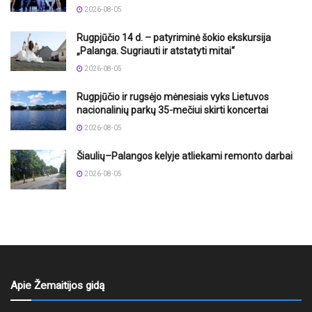
2026-08-05
Rugpjūčio 14 d. – patyriminė šokio ekskursija
„Palanga. Sugriauti ir atstatyti mitai“
2026-08-05
Rugpjūčio ir rugsėjo mėnesiais vyks Lietuvos
nacionalinių parkų 35-mečiui skirti koncertai
2026-08-05
Šiaulių–Palangos kelyje atliekami remonto darbai
2026-08-05
Apie Žemaitijos gidą