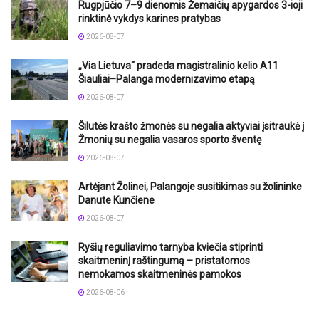
Rugpjūčio 7–9 dienomis Žemaičių apygardos 3-ioji
rinktinė vykdys karines pratybas
2026-08-07
„Via Lietuva“ pradeda magistralinio kelio A11
Šiauliai–Palanga modernizavimo etapą
2026-08-07
Šilutės krašto žmonės su negalia aktyviai įsitraukė į
Žmonių su negalia vasaros sporto šventę
2026-08-07
Artėjant Žolinei, Palangoje susitikimas su žolininke
Danute Kunčiene
2026-08-07
Ryšių reguliavimo tarnyba kviečia stiprinti
skaitmeninį raštingumą – pristatomos
nemokamos skaitmeninės pamokos
2026-08-06