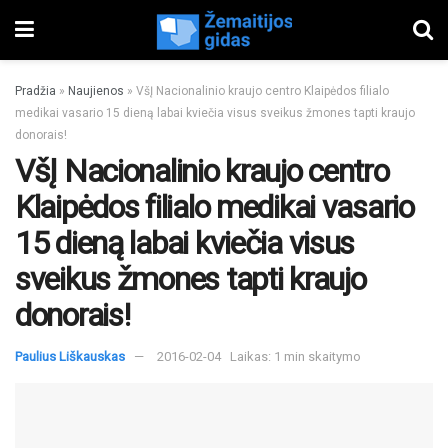
Pradžia
»
Naujienos
»
VšĮ Nacionalinio kraujo centro Klaipėdos filialo
medikai vasario 15 dieną labai kviečia visus sveikus žmones tapti kraujo
donorais!
VšĮ Nacionalinio kraujo centro
Klaipėdos filialo medikai vasario
15 dieną labai kviečia visus
sveikus žmones tapti kraujo
donorais!
Paulius Liškauskas
2016-02-04
Laikas: 1 min skaitymo