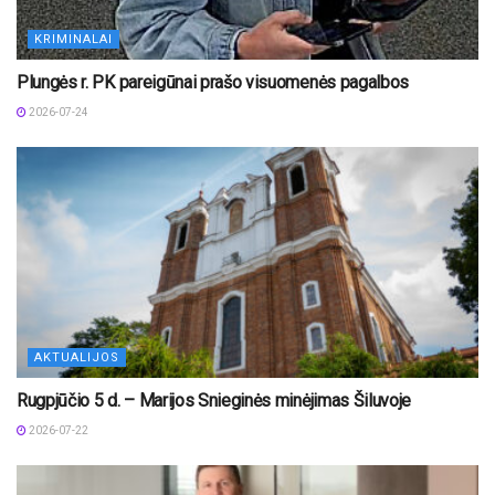
KRIMINALAI
Plungės r. PK pareigūnai prašo visuomenės pagalbos
2026-07-24
AKTUALIJOS
Rugpjūčio 5 d. – Marijos Snieginės minėjimas Šiluvoje
2026-07-22