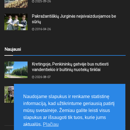
2025-09-26
Pakražantiškių Jurginės neįsivaizduojamos be
sūrių
2016-04-26
Naujausi
Kretingoje, Penkininkų gatvėje bus nutiesti
vandentiekio ir buitinių nuotekų tinklai
2026-08-07
Rugpjūčio 7–9 dienomis Žemaičių apygardos 3-ioji
rinktinė vykdys karines pratybas
Naudojame slapukus ir renkame statistinę
2026-08-07
informaciją, kad užtikrintume geriausią patirtį
mūsų svetainėje. Žemiau galite leisti visus
slapukus ar išsaugoti tik tuos, kurie jums
aktualūs.
Plačiau