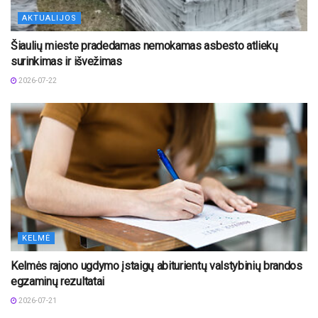
AKTUALIJOS
Šiaulių mieste pradedamas nemokamas asbesto atliekų
surinkimas ir išvežimas
2026-07-22
KELMĖ
Kelmės rajono ugdymo įstaigų abiturientų valstybinių brandos
egzaminų rezultatai
2026-07-21