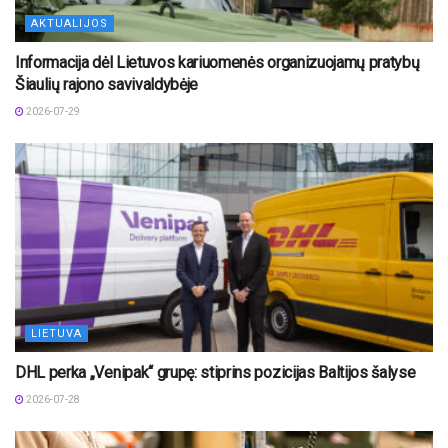
AKTUALIJOS
Informacija dėl Lietuvos kariuomenės organizuojamų pratybų
Šiaulių rajono savivaldybėje
2026-07-29
LIETUVA
DHL perka „Venipak“ grupę: stiprins pozicijas Baltijos šalyse
2026-07-28