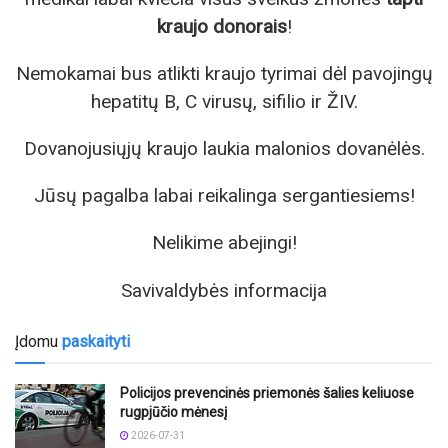
kraujo donorais
!
Nemokamai bus atlikti kraujo tyrimai dėl pavojingų
hepatitų B, C virusų, sifilio ir ŽIV.
Dovanojusiųjų kraujo laukia malonios dovanėlės.
Jūsų pagalba labai reikalinga sergantiesiems!
Nelikime abejingi!
Savivaldybės informacija
Įdomu
paskaityti
Policijos prevencinės priemonės šalies keliuose
rugpjūčio mėnesį
2026-07-31