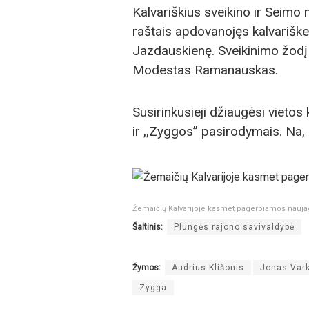
Kalvariškius sveikino ir Seimo
raštais apdovanojęs kalvariške
Jazdauskienę. Sveikinimo žodį 
Modestas Ramanauskas.
Susirinkusieji džiaugėsi vietos
ir ,,Zyggos” pasirodymais. Na, 
Žemaičių Kalvarijoje kasmet pagerbiamos nauja
Šaltinis:
Plungės rajono savivaldybė
Žymos:
Audrius Klišonis
Jonas Var
Zygga