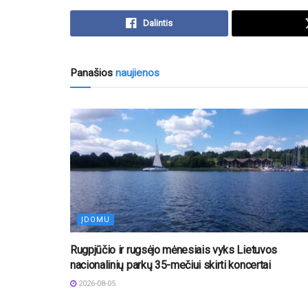
Dalintis
Panašios
naujienos
ĮDOMU
Rugpjūčio ir rugsėjo mėnesiais vyks Lietuvos
nacionalinių parkų 35-mečiui skirti koncertai
2026-08-05