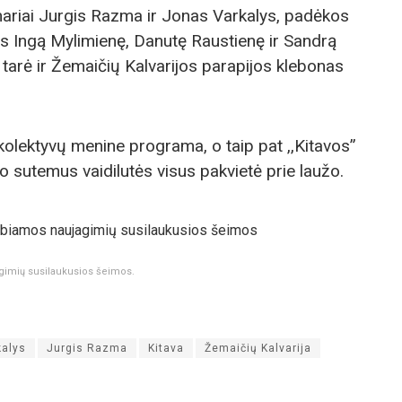
 nariai Jurgis Razma ir Jonas Varkalys, padėkos
s Ingą Mylimienę, Danutę Raustienę ir Sandrą
tarė ir Žemaičių Kalvarijos parapijos klebonas
 kolektyvų menine programa, o taip pat ,,Kitavos”
o sutemus vaidilutės visus pakvietė prie laužo.
gimių susilaukusios šeimos.
kalys
Jurgis Razma
Kitava
Žemaičių Kalvarija