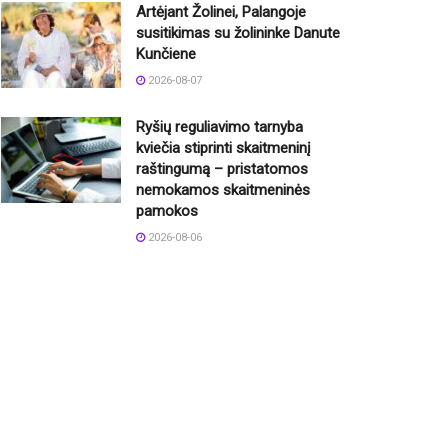
Artėjant Žolinei, Palangoje
susitikimas su žolininke Danute
Kunčiene
2026-08-07
Ryšių reguliavimo tarnyba
kviečia stiprinti skaitmeninį
raštingumą – pristatomos
nemokamos skaitmeninės
pamokos
2026-08-06