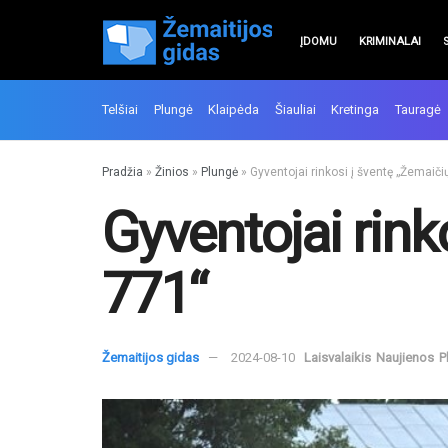
ĮDOMU
KRIMINALAI
Telšiai
Plungė
Klaipėda
Šiauliai
Kretinga
Tauragė
Pradžia
»
Žinios
»
Plungė
»
Gyventojai rinkosi į šventę „Žemaičių
Gyventojai rink
771“
Žemaitijos gidas
2024-08-10
Laisvalaikis
Naujienos
P