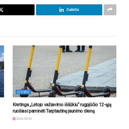
Dalintis
ĮDOMU
Kretinga „Lėtojo važiavimo iššūkiu“ rugpjūčio 12-ąją
ruošiasi paminėti Tarptautinę jaunimo dieną
2026-08-05