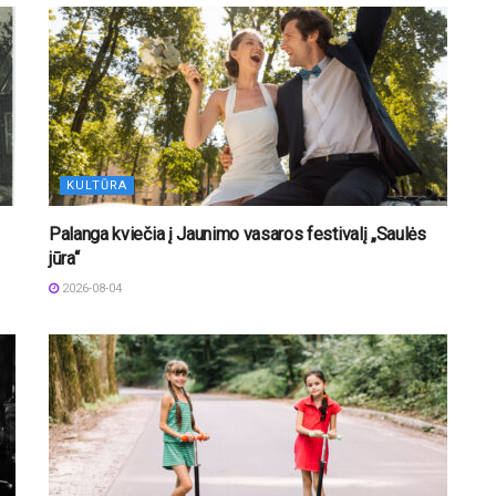
KULTŪRA
Palanga kviečia į Jaunimo vasaros festivalį „Saulės
jūra“
2026-08-04