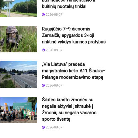
bus nutiesti vandentiekio ir
buitinių nuotekų tinklai
2026-08-07
Rugpjūčio 7–9 dienomis
Žemaičių apygardos 3-ioji
rinktinė vykdys karines pratybas
2026-08-07
„Via Lietuva“ pradeda
magistralinio kelio A11 Šiauliai–
Palanga modernizavimo etapą
2026-08-07
Šilutės krašto žmonės su
negalia aktyviai įsitraukė į
Žmonių su negalia vasaros
sporto šventę
2026-08-07