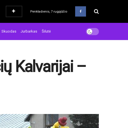
Penktadienis, 7 rugpjūčio
Skuodas
Jurbarkas
Šilutė
ų Kalvarijai –