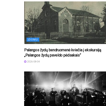
ĮDOMU
Palangos žydų bendruomenė kviečia į ekskursiją
„Palangos žydų paveldo pėdsakais“
2026-08-04