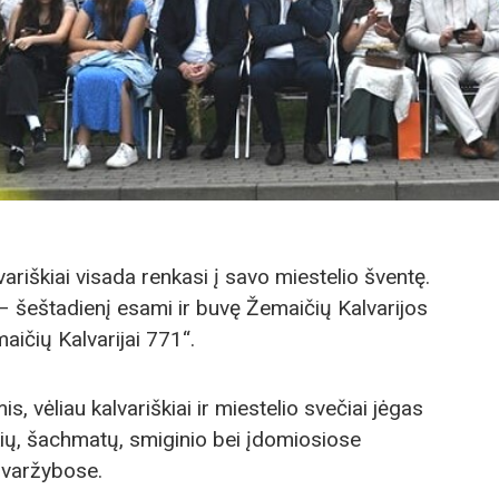
lvariškiai visada renkasi į savo miestelio šventę.
 – šeštadienį esami ir buvę Žemaičių Kalvarijos
aičių Kalvarijai 771“.
, vėliau kalvariškiai ir miestelio svečiai jėgas
ių, šachmatų, smiginio bei įdomiosiose
s varžybose.