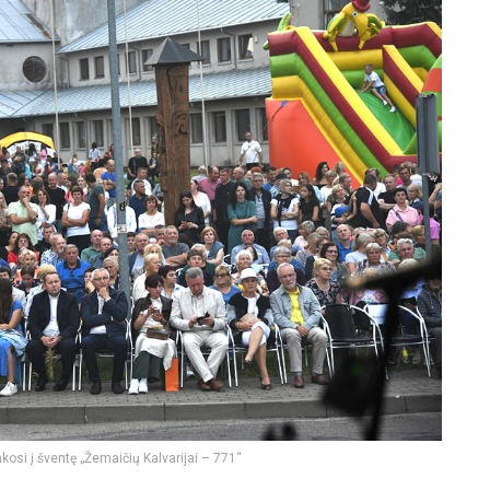
nkosi į šventę „Žemaičių Kalvarijai – 771“