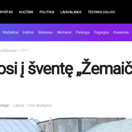
SPORTAS
KULTŪRA
POLITIKA
LAISVALAIKIS
TECHNOLOGIJOS
Mažeikiai
Kelmė
Rietavas
Akmenė
Palanga
Pagėgiai
Raseiniai
 Kalvarijai – 771“
osi į šventę „Žemaiči
lungė
Laikas: 1 min skaitymo