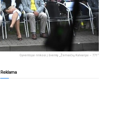
Gyventojai rinkosi į šventę „Žemaičių Kalvarijai – 771“
Reklama