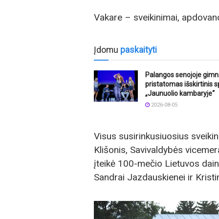
Vakare – sveikinimai, apdovanoj
Įdomu
paskaityti
Palangos senojoje gimn
pristatomas išskirtinis s
„Jaunuolio kambaryje“
2026-08-05
Visus susirinkusiuosius sveik
Klišonis, Savivaldybės viceme
įteikė 100-mečio Lietuvos dai
Sandrai Jazdauskienei ir Kristin