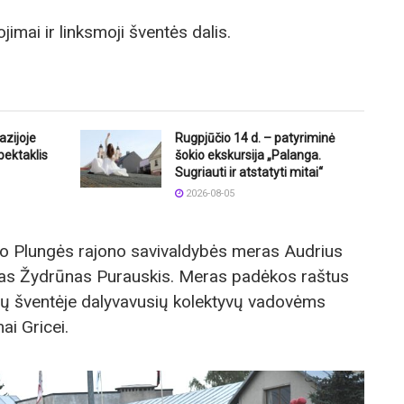
imai ir linksmoji šventės dalis.
azijoje
Rugpjūčio 14 d. – patyriminė
pektaklis
šokio ekskursija „Palanga.
Sugriauti ir atstatyti mitai“
2026-08-05
ino Plungės rajono savivaldybės meras Audrius
ras Žydrūnas Purauskis. Meras padėkos raštus
nų šventėje dalyvavusių kolektyvų vadovėms
ai Gricei.