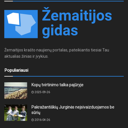
Žemaitijos krašto naujienų portalas, pateikiantis tiesiai Tau
aktualias žinias ir įvykius.
Populiariausi
Kopų tvirtinimo talka pajūryje
2025-09-26
Pakražantiškių Jurginės neįsivaizduojamos be
sūrių
2016-04-26