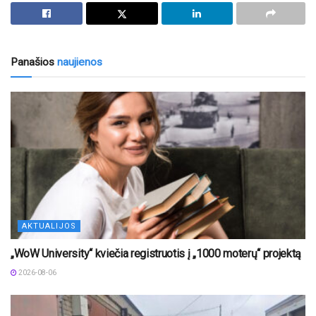
Panašios
naujienos
AKTUALIJOS
„WoW University“ kviečia registruotis į „1000 moterų“ projektą
2026-08-06