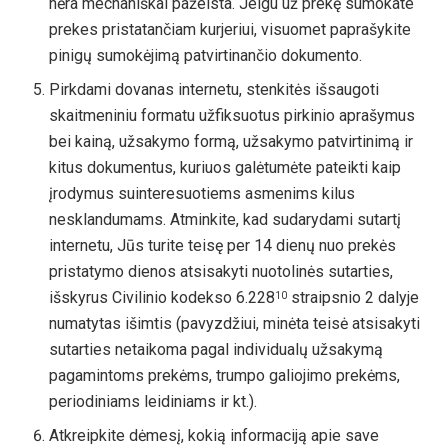
nėra mechaniškai pažeista. Jeigu už prekę sumokate
prekes pristatančiam kurjeriui, visuomet paprašykite
pinigų sumokėjimą patvirtinančio dokumento.
Pirkdami dovanas internetu, stenkitės išsaugoti
skaitmeniniu formatu užfiksuotus pirkinio aprašymus
bei kainą, užsakymo formą, užsakymo patvirtinimą ir
kitus dokumentus, kuriuos galėtumėte pateikti kaip
įrodymus suinteresuotiems asmenims kilus
nesklandumams. Atminkite, kad sudarydami sutartį
internetu, Jūs turite teisę per 14 dienų nuo prekės
pristatymo dienos atsisakyti nuotolinės sutarties,
išskyrus Civilinio kodekso 6.228
straipsnio 2 dalyje
10
numatytas išimtis (pavyzdžiui, minėta teisė atsisakyti
sutarties netaikoma pagal individualų užsakymą
pagamintoms prekėms, trumpo galiojimo prekėms,
periodiniams leidiniams ir kt.).
Atkreipkite dėmesį, kokią informaciją apie save