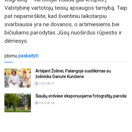
Valstybinę vartotojų teisių apsaugos tarnybą. Taip
pat nepamirškite, kad šventiniu laikotarpiu
svarbiausia yra ne dovanos, o artimiesiems bei
bičiuliams parodytas Jūsų nuoširdus rūpestis ir
dėmesys.
Įdomu
paskaityti
Artėjant Žolinei, Palangoje susitikimas su
žolininke Danute Kunčiene
2026-08-07
Šiaulių erdvėse eksponuojama fotografijų paroda
2026-08-06