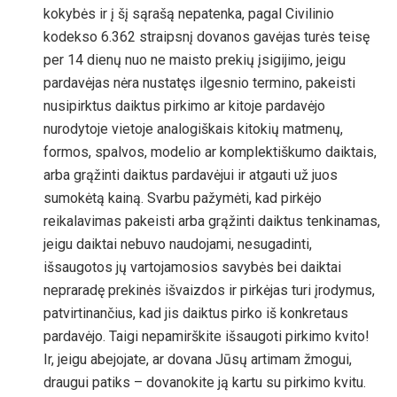
kokybės ir į šį sąrašą nepatenka, pagal Civilinio
kodekso 6.362 straipsnį dovanos gavėjas turės teisę
per 14 dienų nuo ne maisto prekių įsigijimo, jeigu
pardavėjas nėra nustatęs ilgesnio termino, pakeisti
nusipirktus daiktus pirkimo ar kitoje pardavėjo
nurodytoje vietoje analogiškais kitokių matmenų,
formos, spalvos, modelio ar komplektiškumo daiktais,
arba grąžinti daiktus pardavėjui ir atgauti už juos
sumokėtą kainą. Svarbu pažymėti, kad pirkėjo
reikalavimas pakeisti arba grąžinti daiktus tenkinamas,
jeigu daiktai nebuvo naudojami, nesugadinti,
išsaugotos jų vartojamosios savybės bei daiktai
nepraradę prekinės išvaizdos ir pirkėjas turi įrodymus,
patvirtinančius, kad jis daiktus pirko iš konkretaus
pardavėjo. Taigi nepamirškite išsaugoti pirkimo kvito!
Ir, jeigu abejojate, ar dovana Jūsų artimam žmogui,
draugui patiks – dovanokite ją kartu su pirkimo kvitu.