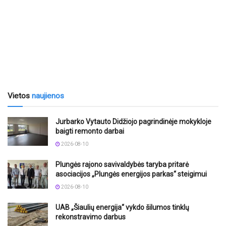
Vietos
naujienos
Jurbarko Vytauto Didžiojo pagrindinėje mokykloje
baigti remonto darbai
2026-08-10
Plungės rajono savivaldybės taryba pritarė
asociacijos „Plungės energijos parkas“ steigimui
2026-08-10
UAB „Šiaulių energija“ vykdo šilumos tinklų
rekonstravimo darbus