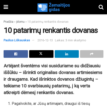
Pradžia
»
Įdomu
»
10 patarimų renkantis dovanas
10 patarimų renkantis dovanas
Paulius Liškauskas
2016-12-13
Laikas: 3 min skaitymo
Artėjant šventėms visi susiduriame su didžiausiu
iššūkiu – išrinkti originalias dovanas artimiesiems
ir draugams. Kad išrinktos dovanos džiugintų –
teikiame 10 svarbiausių patarimų, į ką verta
atkreipti dėmesį renkantis dovanas.
Pagalvokite, ar Jūsų artimajam, draugui iš tiesų