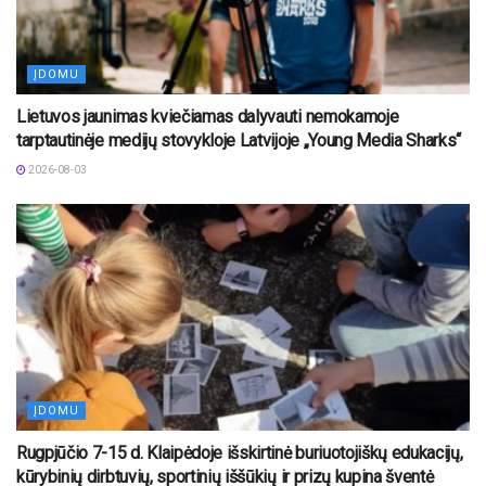
ĮDOMU
Lietuvos jaunimas kviečiamas dalyvauti nemokamoje
tarptautinėje medijų stovykloje Latvijoje „Young Media Sharks“
2026-08-03
ĮDOMU
Rugpjūčio 7-15 d. Klaipėdoje išskirtinė buriuotojiškų edukacijų,
kūrybinių dirbtuvių, sportinių iššūkių ir prizų kupina šventė