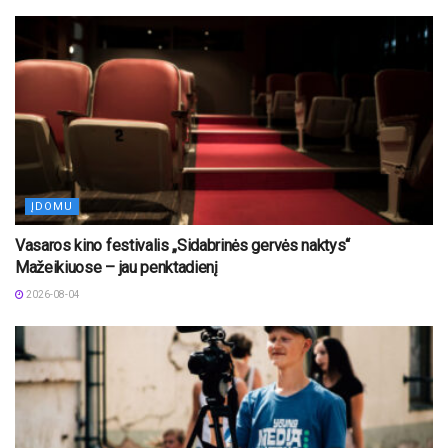
ĮDOMU
Vasaros kino festivalis „Sidabrinės gervės naktys“
Mažeikiuose – jau penktadienį
2026-08-04