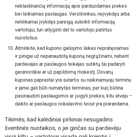
neklaidinančią informaciją apie parduodamas prekes
bei teikiamas paslaugas. Verslininkas, neįvykdęs arba
netinkamai įvykdęs pareigą suteikti informaciją
vartotojui, turi atlyginti dėl to vartotojo patirtus
nuostolius.
Atminkite, kad kupono galiojimo laikas nepratęsiamas
ir pinigai už nepanaudotą kuponą negrąžinami, nebent
pardavėjas ar paslaugos teikėjas sutiktų tai padaryti
geranoriškai ar už papildomą mokestį. Dovanų
kuponas paprastai yra sutartis su naikinamuoju terminu
ir jame gali būti numatytas terminas, per kurį būtina
pasinaudoti paslaugomis ar įsigyti prekes, kitu atveju –
daikto ar paslaugos reikalavimo teisė yra prarandama.
Tikimės, kad kalėdiniai pirkiniai nesugadins
šventinės nuotaikos, o jei ginčas su pardavėju
visgi kiltų – vartotojai visada gali kreiptis į