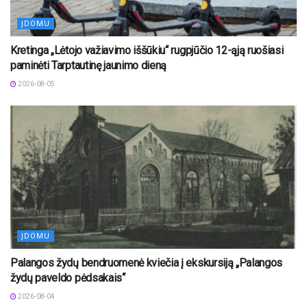
ĮDOMU
Kretinga „Lėtojo važiavimo iššūkiu“ rugpjūčio 12-ąją ruošiasi
paminėti Tarptautinę jaunimo dieną
2026-08-05
ĮDOMU
Palangos žydų bendruomenė kviečia į ekskursiją „Palangos
žydų paveldo pėdsakais“
2026-08-04