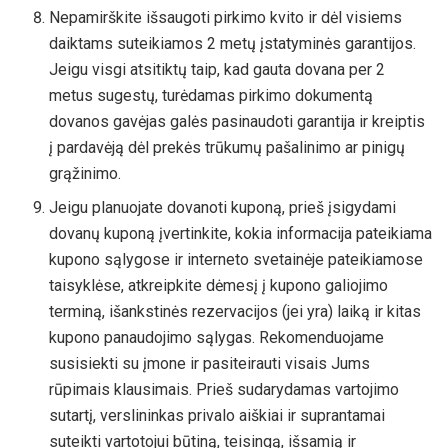
Nepamirškite išsaugoti pirkimo kvito ir dėl visiems
daiktams suteikiamos 2 metų įstatyminės garantijos.
Jeigu visgi atsitiktų taip, kad gauta dovana per 2
metus sugestų, turėdamas pirkimo dokumentą
dovanos gavėjas galės pasinaudoti garantija ir kreiptis
į pardavėją dėl prekės trūkumų pašalinimo ar pinigų
grąžinimo.
Jeigu planuojate dovanoti kuponą, prieš įsigydami
dovanų kuponą įvertinkite, kokia informacija pateikiama
kupono sąlygose ir interneto svetainėje pateikiamose
taisyklėse, atkreipkite dėmesį į kupono galiojimo
terminą, išankstinės rezervacijos (jei yra) laiką ir kitas
kupono panaudojimo sąlygas. Rekomenduojame
susisiekti su įmone ir pasiteirauti visais Jums
rūpimais klausimais. Prieš sudarydamas vartojimo
sutartį, verslininkas privalo aiškiai ir suprantamai
suteikti vartotojui būtiną, teisingą, išsamią ir