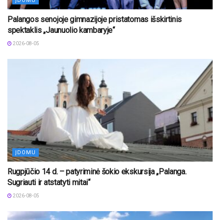
ĮDOMU
Palangos senojoje gimnazijoje pristatomas išskirtinis
spektaklis „Jaunuolio kambaryje“
2026-08-05
ĮDOMU
Rugpjūčio 14 d. – patyriminė šokio ekskursija „Palanga.
Sugriauti ir atstatyti mitai“
2026-08-05