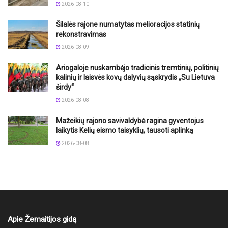
2026-08-10
Šilalės rajone numatytas melioracijos statinių
rekonstravimas
2026-08-09
Ariogaloje nuskambėjo tradicinis tremtinių, politinių
kalinių ir laisvės kovų dalyvių sąskrydis „Su Lietuva
širdy“
2026-08-08
Mažeikių rajono savivaldybė ragina gyventojus
laikytis Kelių eismo taisyklių, tausoti aplinką
2026-08-08
Apie Žemaitijos gidą