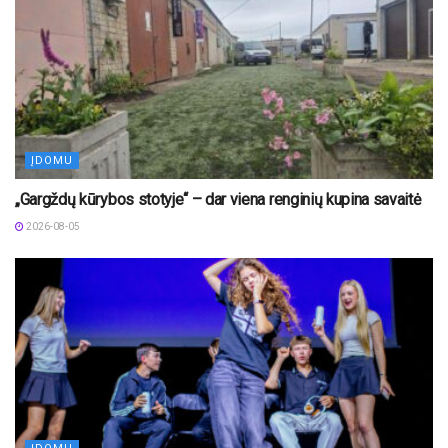
ĮDOMU
„Gargždų kūrybos stotyje“ – dar viena renginių kupina savaitė
2026-08-05