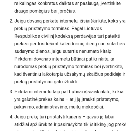
reikalingas konkretus daiktas ar paslauga, įvertinkite
draugo pomėgius bei įpročius.
Jeigu dovaną perkate internetu, išsiaiškinkite, koks yra
prekių pristatymo terminas. Pagal Lietuvos
Respublikos civilinį kodeksą pardavėjas turi pateikti
prekes per trisdešimt kalendorinių dienų nuo sutarties
sudarymo dienos, jeigu sutartis nenumato kitaip.
Pirkdami dovanas internetu būtinai patikrinkite, ar
nurodomas prekių pristatymo terminas bei įvertinkite,
kad šventiniu laikotarpiu užsakymų skaičius padidėja ir
prekių pristatymas gali užtrukti.
Pirkdami internetu taip pat būtinai išsiaiškinkite, kokia
yra galutinė prekės kaina – ar į ją įtraukti pristatymo,
pakavimo, administravimo, muitų mokesčiai.
Jeigu prekę turi pristatyti kurjeris – gavus ją labai
atidžiai apžiūrėkite ir pasirašykite tik įsitikinę, jog prekė