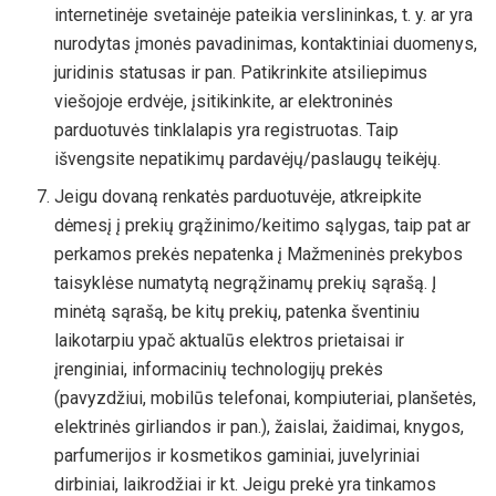
internetinėje svetainėje pateikia verslininkas, t. y. ar yra
nurodytas įmonės pavadinimas, kontaktiniai duomenys,
juridinis statusas ir pan. Patikrinkite atsiliepimus
viešojoje erdvėje, įsitikinkite, ar elektroninės
parduotuvės tinklalapis yra registruotas. Taip
išvengsite nepatikimų pardavėjų/paslaugų teikėjų.
Jeigu dovaną renkatės parduotuvėje, atkreipkite
dėmesį į prekių grąžinimo/keitimo sąlygas, taip pat ar
perkamos prekės nepatenka į Mažmeninės prekybos
taisyklėse numatytą negrąžinamų prekių sąrašą. Į
minėtą sąrašą, be kitų prekių, patenka šventiniu
laikotarpiu ypač aktualūs elektros prietaisai ir
įrenginiai, informacinių technologijų prekės
(pavyzdžiui, mobilūs telefonai, kompiuteriai, planšetės,
elektrinės girliandos ir pan.), žaislai, žaidimai, knygos,
parfumerijos ir kosmetikos gaminiai, juvelyriniai
dirbiniai, laikrodžiai ir kt. Jeigu prekė yra tinkamos