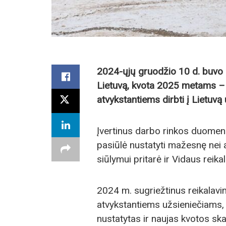
2024-ųjų gruodžio 10 d. buvo pa
Lietuvą, kvota 2025 metams – 
atvykstantiems dirbti į Lietuvą
Įvertinus darbo rinkos duomeni
pasiūlė nustatyti mažesnę nei 
siūlymui pritarė ir Vidaus reikal
2024 m. sugriežtinus reikalavimu
atvykstantiems užsieniečiams, 
nustatytas ir naujas kvotos s