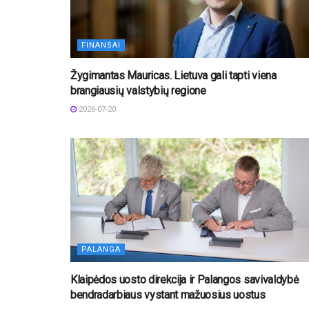
FINANSAI
Žygimantas Mauricas. Lietuva gali tapti viena
brangiausių valstybių regione
2026-07-20
PALANGA
Klaipėdos uosto direkcija ir Palangos savivaldybė
bendradarbiaus vystant mažuosius uostus