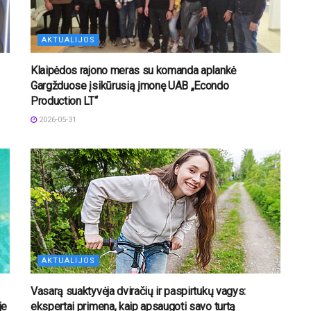
AKTUALIJOS
Klaipėdos rajono meras su komanda aplankė
Gargžduose įsikūrusią įmonę UAB „Econdo
Production LT“
2026-05-31
AKTUALIJOS
Vasarą suaktyvėja dviračių ir paspirtukų vagys:
je
ekspertai primena, kaip apsaugoti savo turtą