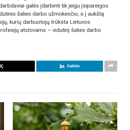
arbdaviai galės įdarbinti tik jeigu įsipareigos
idutinio šalies darbo užmokesčio, o į aukštą
sijų, kurių darbuotojų trūksta Lietuvos
profesijų atstovams – vidutinį šalies darbo
Dalintis