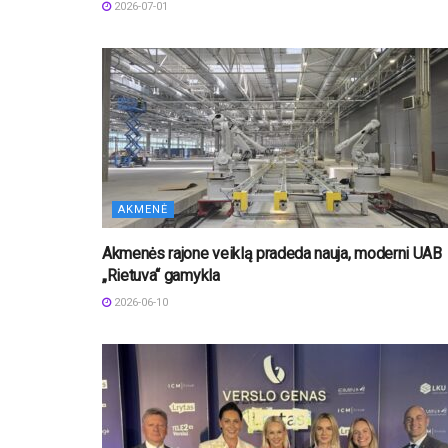
2026-07-01
AKMENĖ
Akmenės rajone veiklą pradeda nauja, moderni UAB
„Rietuva“ gamykla
2026-06-10