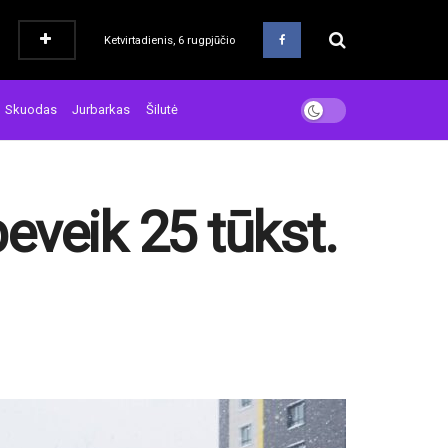
Ketvirtadienis, 6 rugpjūčio
Skuodas
Jurbarkas
Šilutė
beveik 25 tūkst.