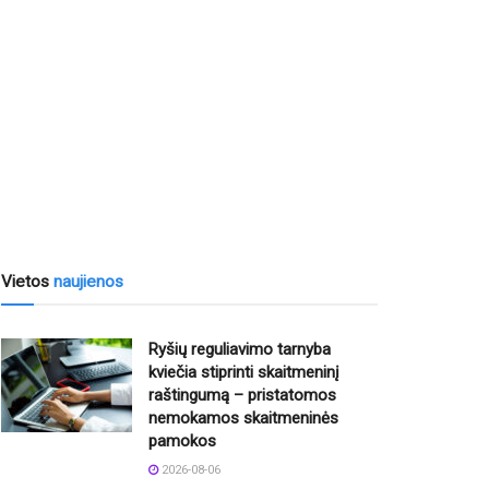
Vietos
naujienos
Ryšių reguliavimo tarnyba
kviečia stiprinti skaitmeninį
raštingumą – pristatomos
nemokamos skaitmeninės
pamokos
2026-08-06