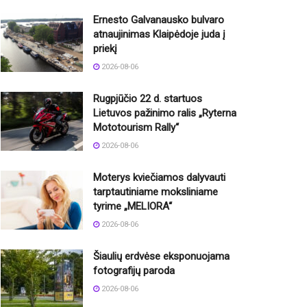
Ernesto Galvanausko bulvaro
atnaujinimas Klaipėdoje juda į
priekį
2026-08-06
Rugpjūčio 22 d. startuos
Lietuvos pažinimo ralis „Ryterna
Mototourism Rally“
2026-08-06
Moterys kviečiamos dalyvauti
tarptautiniame moksliniame
tyrime „MELIORA“
2026-08-06
Šiaulių erdvėse eksponuojama
fotografijų paroda
2026-08-06