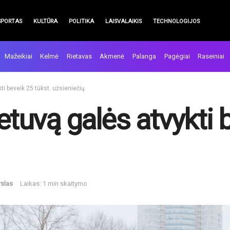
SPORTAS
KULTŪRA
POLITIKA
LAISVALAIKIS
TECHNOLOGIJOS
Mažeikiai
Kelmė
Rietavas
Akmenė
Palanga
Pagėgiai
Raseiniai
ti beveik 25 tūkst. užsieniečių
ietuvą galės atvykti 
rslas
Laikas: 1 min skaitymo