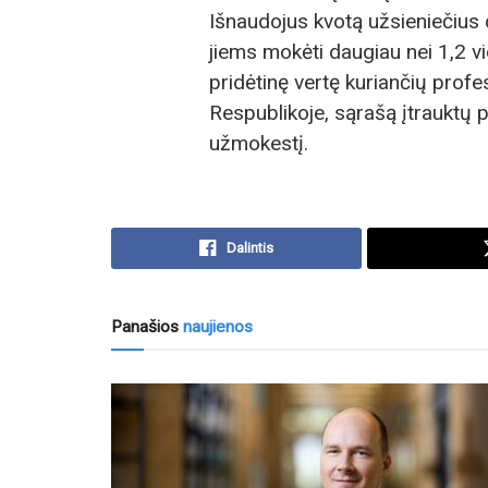
Išnaudojus kvotą užsieniečius d
jiems mokėti daugiau nei 1,2 v
pridėtinę vertę kuriančių profe
Respublikoje, sąrašą įtrauktų 
užmokestį.
Dalintis
Panašios
naujienos