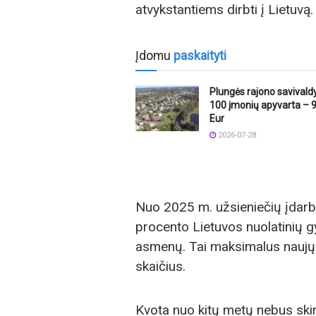
atvykstantiems dirbti į Lietuvą.
Įdomu
paskaityti
Plungės rajono savival
100 įmonių apyvarta – 9
Eur
2026-07-28
Nuo 2025 m. užsieniečių įdarbi
procento Lietuvos nuolatinių gy
asmenų. Tai maksimalus naujų u
skaičius.
Kvota nuo kitų metų nebus ski