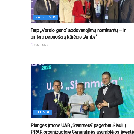
NAUJIENOS
Tarp „Verslo geno“ apdovanojimų nominantų – ir
gintaro papuošalų kūrėjos „Amby“
2026-06-03
PLUNGĖ
Plungės įmonė UAB „Stanmeta“ pagerbta Šiaulių
PPAR organizuotoje Generalinės asamblėjos šventė