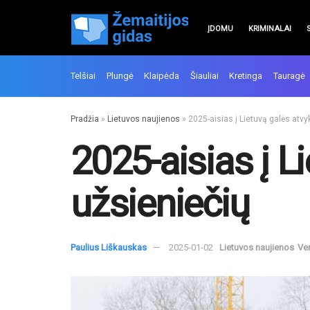
ĮDOMU
KRIMINALAI
Telšiai
Plungė
Klaipėda
Šiauliai
Kretinga
Tauragė
Pradžia
»
Lietuvos naujienos
»
2025-aisias į Lietuvą galės atvyk
2025-aisias į L
užsieniečių
Paulius Liškauskas
2025-01-02
Lietuvos naujienos
Ve