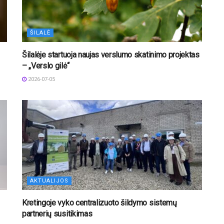
ŠILALĖ
Šilalėje startuoja naujas verslumo skatinimo projektas
– „Verslo gilė“
2026-07-05
AKTUALIJOS
Kretingoje vyko centralizuoto šildymo sistemų
partnerių susitikimas