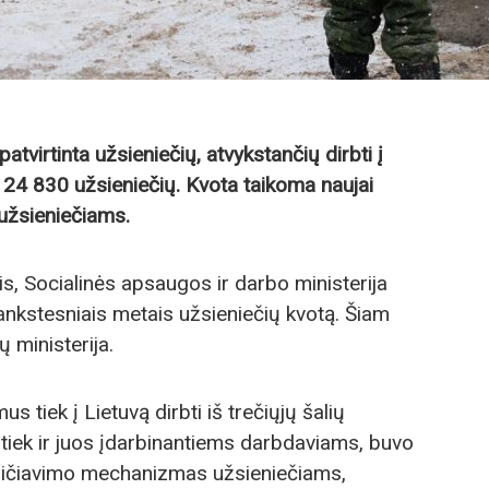
tvirtinta užsieniečių, atvykstančių dirbti į
24 830 užsieniečių. Kvota taikoma naujai
 užsieniečiams.
s, Socialinės apsaugos ir darbo ministerija
ankstesniais metais užsieniečių kvotą. Šiam
ų ministerija.
s tiek į Lietuvą dirbti iš trečiųjų šalių
tiek ir juos įdarbinantiems darbdaviams, buvo
kaičiavimo mechanizmas užsieniečiams,