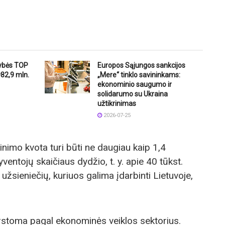
dybės TOP
Europos Sąjungos sankcijos
82,9 mln.
„Mere“ tinklo savininkams:
ekonominio saugumo ir
solidarumo su Ukraina
užtikrinimas
2026-07-25
nimo kvota turi būti ne daugiau kaip 1,4
ventojų skaičiaus dydžio, t. y. apie 40 tūkst.
žsieniečių, kuriuos galima įdarbinti Lietuvoje,
rstoma pagal ekonominės veiklos sektorius.