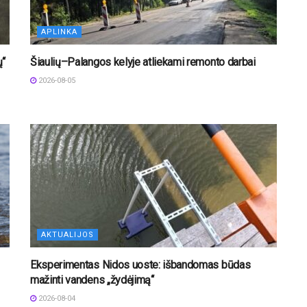
APLINKA
ų“
Šiaulių–Palangos kelyje atliekami remonto darbai
2026-08-05
AKTUALIJOS
Eksperimentas Nidos uoste: išbandomas būdas
mažinti vandens „žydėjimą“
2026-08-04