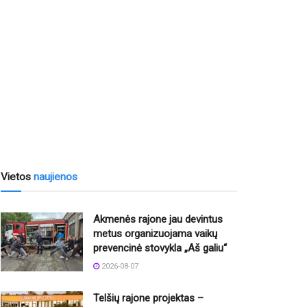
Vietos
naujienos
Akmenės rajone jau devintus
metus organizuojama vaikų
prevencinė stovykla „Aš galiu“
2026-08-07
Telšių rajone projektas –