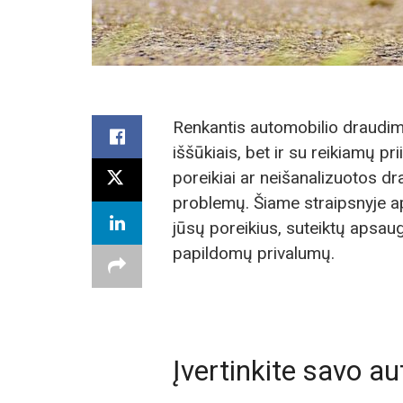
Renkantis automobilio draudimą,
iššūkiais, bet ir su reikiamų p
poreikiai ar neišanalizuotos d
problemų. Šiame straipsnyje apt
jūsų poreikius, suteiktų apsaugą
papildomų privalumų.
Įvertinkite savo au