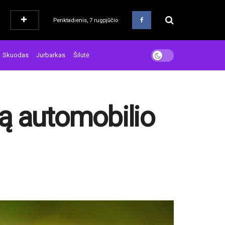
Penktadienis, 7 rugpjūčio
Skuodas
Jurbarkas
Šilutė
ią automobilio