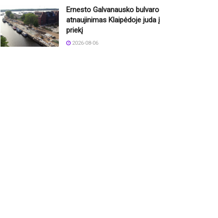
Ernesto Galvanausko bulvaro
atnaujinimas Klaipėdoje juda į
priekį
2026-08-06