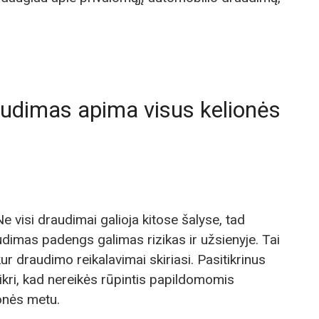
draudimas apima visus kelionės
e visi draudimai galioja kitose šalyse, tad
raudimas padengs galimas rizikas ir užsienyje. Tai
 kur draudimo reikalavimai skiriasi. Pasitikrinus
tikri, kad nereikės rūpintis papildomomis
onės metu.