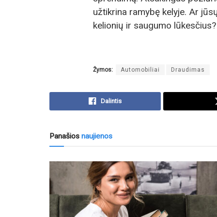
užtikrina ramybę kelyje. Ar jūs
kelionių ir saugumo lūkesčius?
Žymos:
Automobiliai
Draudimas
Dalintis
Panašios
naujienos