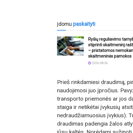
Įdomu
paskaityti
Ryšių reguliavimo tarny
stiprinti skaitmeninį ra
– pristatomos nemoka
skaitmeninės pamokos
2026-08-06
Prieš rinkdamiesi draudimą, pir
naudojimosi juo įpročius. Pavy
transporto priemonės ar jos da
staiga ir netikėtai įvykusių ats
nedraudžiamuosius įvykius). T
draudimas padengia žalos atly
jūsų kaltės. Norėdami sužinoti