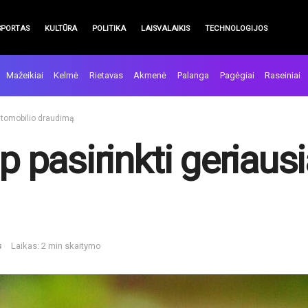
SPORTAS
KULTŪRA
POLITIKA
LAISVALAIKIS
TECHNOLOGIJOS
Mažeikiai
Kelmė
Rietavas
Akmenė
Palanga
Pagėgiai
Raseiniai
automobilio draudimą
ip pasirinkti geriaus
s
Laikas: 2 min skaitymo