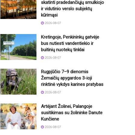
skatinti pradedančiųjų smulkiojo
ir vidutinio verslo subjektų
kūrimąsi
2026-08-07
Kretingoje, Penkininkų gatvėje
bus nutiesti vandentiekio ir
buitinių nuotekų tinklai
2026-08-07
Rugpjūčio 7–9 dienomis
Žemaičių apygardos 3-ioji
rinktinė vykdys karines pratybas
2026-08-07
Artėjant Žolinei, Palangoje
susitikimas su žolininke Danute
Kunčiene
2026-08-07