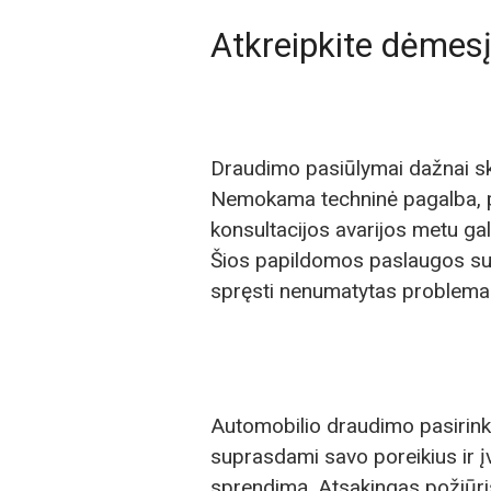
Atkreipkite dėmes
Draudimo pasiūlymai dažnai skiri
Nemokama techninė pagalba, pa
konsultacijos avarijos metu gali
Šios papildomos paslaugos sut
spręsti nenumatytas problema
Automobilio draudimo pasirinkim
suprasdami savo poreikius ir įv
sprendimą. Atsakingas požiūris