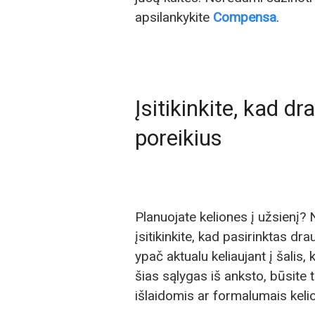
apsilankykite
Compensa
.
Įsitikinkite, kad 
poreikius
Planuojate keliones į užsienį? N
įsitikinkite, kad pasirinktas d
ypač aktualu keliaujant į šalis,
šias sąlygas iš anksto, būsite 
išlaidomis ar formalumais keli