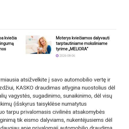
ba kviečia
Moterys kviečiamos dalyvauti
štingumą
tarptautiniame moksliniame
mos
tyrime „MELIORA“
2026-08-06
miausia atsižvelkite į savo automobilio vertę ir
zdžiui, KASKO draudimas atlygina nuostolius dėl
lių vagystės, sugadinimo, sunaikinimo, dėl visų
itikimų (išskyrus taisyklėse numatytus
uo tarpu privalomasis civilinės atsakomybės
ginimą tik eismo dalyviams, nukentėjusiems dėl
 daugiau apie privalomąjį automobilio draudimą,