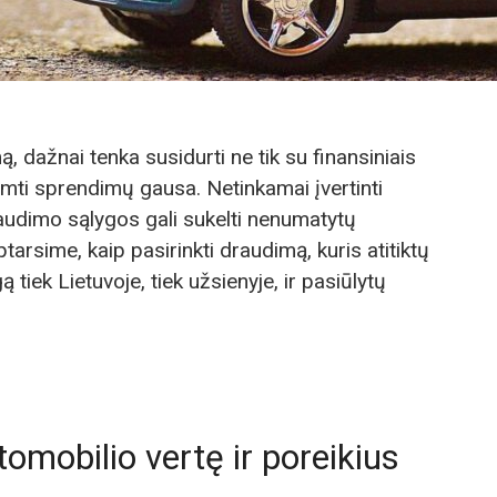
 dažnai tenka susidurti ne tik su finansiniais
riimti sprendimų gausa. Netinkamai įvertinti
raudimo sąlygos gali sukelti nenumatytų
arsime, kaip pasirinkti draudimą, kuris atitiktų
 tiek Lietuvoje, tiek užsienyje, ir pasiūlytų
tomobilio vertę ir poreikius