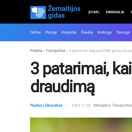
ĮDOMU
KRIMINALAI
Telšiai
Plungė
Klaipėda
Šiauliai
Kretinga
Tauragė
Pradžia
»
Transportas
»
3 patarimai, kaip pasirinkti geriausią 
3 patarimai, ka
draudimą
Paulius Liškauskas
2024-11-22
Aktualijos
Transporta