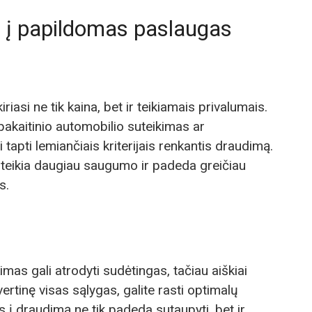
į į papildomas paslaugas
asi ne tik kaina, bet ir teikiamais privalumais.
kaitinio automobilio suteikimas ar
 tapti lemiančiais kriterijais renkantis draudimą.
eikia daugiau saugumo ir padeda greičiau
s.
as gali atrodyti sudėtingas, tačiau aiškiai
ertinę visas sąlygas, galite rasti optimalų
 į draudimą ne tik padeda sutaupyti, bet ir