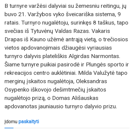
B turnyre varžėsi dalyviai su žemesniu reitingu, jų
buvo 21. Varžybos vyko šveicariška sistema, 9
ratais. Turnyro nugalėtoju, surinkęs 8 taškus, tapo
svečias iš Tytuvėnų Valdas Razas. Vakaris
Drapas iš Kauno užėmė antrąją vietą, o trečiosios
vietos apdovanojimais džiaugėsi vyriausias
turnyro dalyvis plateliškis Algirdas Narmontas.
Šiame turnyre puikiai pasirodė ir Plungės sporto ir
rekreacijos centro auklėtiniai. Milda Valužytė tapo
merginų įskaitos nugalėtoja, Oleksandras
Osypenko iškovojo dešimtmečių įskaitos
nugalėtojo prizą, o Domas Ališauskas
apdovanotas jauniausio turnyro dalyvio prizu.
Įdomu
paskaityti