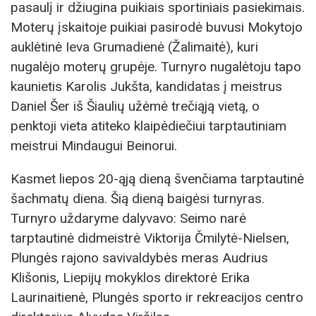
pasaulį ir džiugina puikiais sportiniais pasiekimais.
Moterų įskaitoje puikiai pasirodė buvusi Mokytojo
auklėtinė Ieva Grumadienė (Žalimaitė), kuri
nugalėjo moterų grupėje. Turnyro nugalėtoju tapo
kaunietis Karolis Jukšta, kandidatas į meistrus
Daniel Šer iš Šiaulių užėmė trečiąją vietą, o
penktoji vieta atiteko klaipėdiečiui tarptautiniam
meistrui Mindaugui Beinorui.
Kasmet liepos 20-ąją dieną švenčiama tarptautinė
šachmatų diena. Šią dieną baigėsi turnyras.
Turnyro uždaryme dalyvavo: Seimo narė
tarptautinė didmeistrė Viktorija Čmilytė-Nielsen,
Plungės rajono savivaldybės meras Audrius
Klišonis, Liepijų mokyklos direktorė Erika
Laurinaitienė, Plungės sporto ir rekreacijos centro