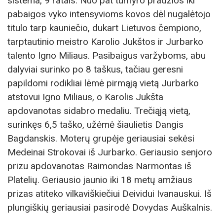
sistema, 9 ratais. Nuo pat turnyro pradžios iki
pabaigos vyko intensyvioms kovos dėl nugalėtojo
titulo tarp kauniečio, dukart Lietuvos čempiono,
tarptautinio meistro Karolio Jukštos ir Jurbarko
talento Igno Miliaus. Pasibaigus varžyboms, abu
dalyviai surinko po 8 taškus, tačiau geresni
papildomi rodikliai lėmė pirmąją vietą Jurbarko
atstovui Igno Miliaus, o Karolis Jukšta
apdovanotas sidabro medaliu. Trečiąją vietą,
surinkęs 6,5 taško, užėmė šiaulietis Dangis
Bagdanskis. Moterų grupėje geriausiai sekėsi
Medeinai Strokovai iš Jurbarko. Geriausio senjoro
prizu apdovanotas Raimondas Narmontas iš
Platelių. Geriausio jaunio iki 18 metų amžiaus
prizas atiteko vilkaviškiečiui Deividui Ivanauskui. Iš
plungiškių geriausiai pasirodė Dovydas Auškalnis.