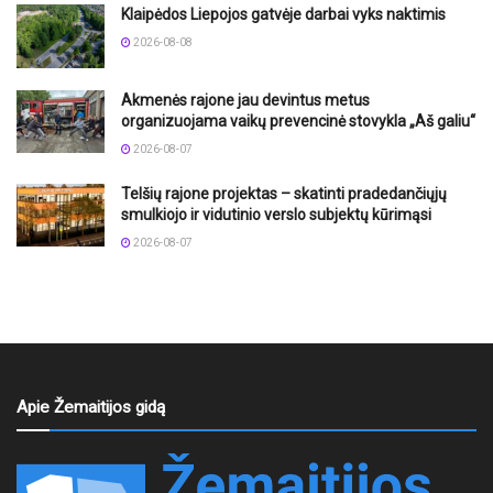
Klaipėdos Liepojos gatvėje darbai vyks naktimis
2026-08-08
Akmenės rajone jau devintus metus
organizuojama vaikų prevencinė stovykla „Aš galiu“
2026-08-07
Telšių rajone projektas – skatinti pradedančiųjų
smulkiojo ir vidutinio verslo subjektų kūrimąsi
2026-08-07
Apie Žemaitijos gidą