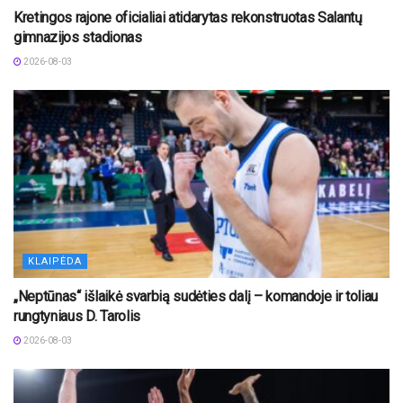
Kretingos rajone oficialiai atidarytas rekonstruotas Salantų
gimnazijos stadionas
2026-08-03
KLAIPĖDA
„Neptūnas“ išlaikė svarbią sudėties dalį – komandoje ir toliau
rungtyniaus D. Tarolis
2026-08-03