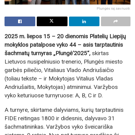
Plungės raj.sav.nuotr.
2025 m. liepos 15 – 20 dienomis Platelių Liepijų
mokyklos patalpose vyko 44 – asis tarptautinis
šachmatų turnyras „Plungė‘2025“,
skirtas
Lietuvos nusipelniusio trenerio, Plungės miesto
garbės piliečio, Vitaliaus Vlado Andriušaičio
(toliau tekste – ir Mokytojas Vitalius Vladas
Andriušaitis, Mokytojas) atminimui. Varžybos
vyko keturiuose turnyruose: A, B, C ir D.
A turnyre, skirtame dalyviams, kurių tarptautinis
FIDE reitingas 1800 ir didesnis, dalyvavo 31
šachmatininkas. Varžybos vyko šveicariška