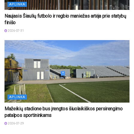
APLINKA
Naujasis Šiaulių futbolo ir regbio maniežas artėja prie statybų
finišo
2026-07-31
APLINKA
Mažeikių stadione bus įrengtos šiuolaikiškos persirengimo
patalpos sportininkams
2026-07-29