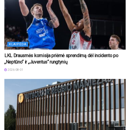
KLAIPĖDA
LKL Drausmės komisija priėmė sprendimą dėl incidento po
„Neptūno“ ir „Juventus“ rungtynių
2026-08-01