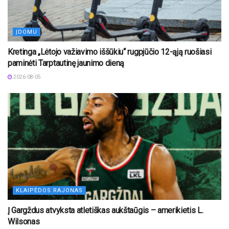
ĮDOMU
Kretinga „Lėtojo važiavimo iššūkiu“ rugpjūčio 12-ąją ruošiasi
paminėti Tarptautinę jaunimo dieną
2026-08-05
KLAIPĖDOS RAJONAS
Į Gargždus atvyksta atletiškas aukštaūgis – amerikietis L.
Wilsonas