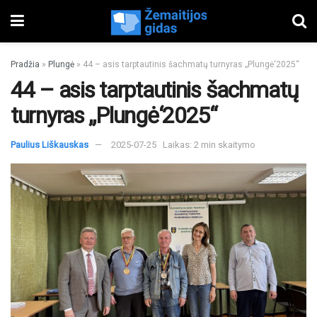
Pradžia
»
Plungė
»
44 – asis tarptautinis šachmatų turnyras „Plungė‘2025“
44 – asis tarptautinis šachmatų
turnyras „Plungė‘2025“
Paulius Liškauskas
2025-07-25
Laikas: 2 min skaitymo