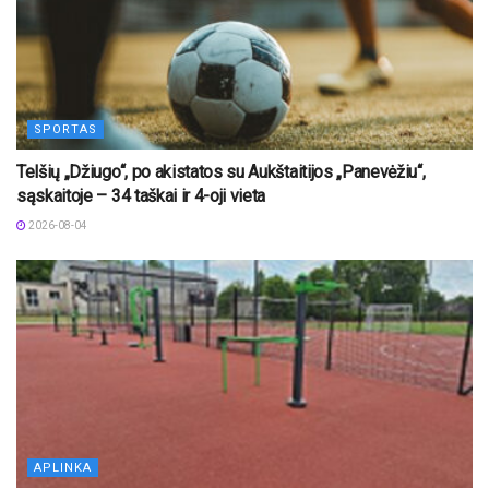
SPORTAS
Telšių „Džiugo“, po akistatos su Aukštaitijos „Panevėžiu“,
sąskaitoje – 34 taškai ir 4-oji vieta
2026-08-04
APLINKA