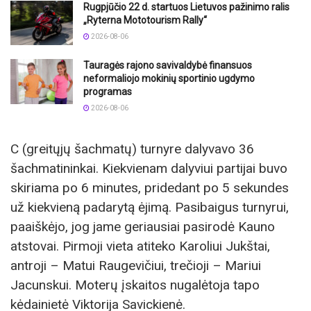
Rugpjūčio 22 d. startuos Lietuvos pažinimo ralis
„Ryterna Mototourism Rally“
2026-08-06
Tauragės rajono savivaldybė finansuos
neformaliojo mokinių sportinio ugdymo
programas
2026-08-06
C (greitųjų šachmatų) turnyre dalyvavo 36
šachmatininkai. Kiekvienam dalyviui partijai buvo
skiriama po 6 minutes, pridedant po 5 sekundes
už kiekvieną padarytą ėjimą. Pasibaigus turnyrui,
paaiškėjo, jog jame geriausiai pasirodė Kauno
atstovai. Pirmoji vieta atiteko Karoliui Jukštai,
antroji – Matui Raugevičiui, trečioji – Mariui
Jacunskui. Moterų įskaitos nugalėtoja tapo
kėdainietė Viktorija Savickienė.