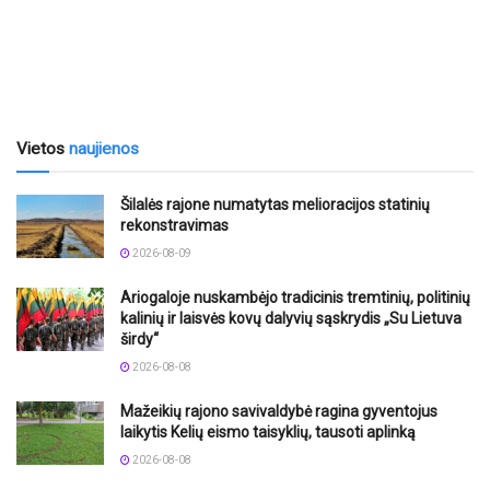
Vietos
naujienos
Šilalės rajone numatytas melioracijos statinių
rekonstravimas
2026-08-09
Ariogaloje nuskambėjo tradicinis tremtinių, politinių
kalinių ir laisvės kovų dalyvių sąskrydis „Su Lietuva
širdy“
2026-08-08
Mažeikių rajono savivaldybė ragina gyventojus
laikytis Kelių eismo taisyklių, tausoti aplinką
2026-08-08