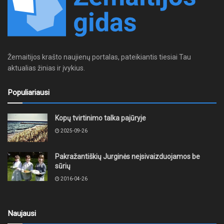
Žemaitijos krašto naujienų portalas, pateikiantis tiesiai Tau
aktualias žinias ir įvykius.
Populiariausi
Kopų tvirtinimo talka pajūryje
2025-09-26
Pakražantiškių Jurginės neįsivaizduojamos be
sūrių
2016-04-26
Naujausi