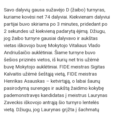
Savo dalyvių gausa sužavėjo D (žaibo) turnyras,
kuriame kovėsi net 74 dalyviai. Kiekvienam dalyviui
partijai buvo skiriama po 3 minutes, pridedant po
2 sekundes už kiekvieną padarytą ėjimą. Džiugu,
jog žaibo turnyre gausiai dalyvavo ir aukštas
vietas iškovojo buvę Mokytojo Vitaliaus Vlado
Andriušaičio auklėtiniai. Šiame turnyre buvo
šešios prizinės vietos, iš kurių net tris užėmė
buvę Mokytojo auklėtiniai. FIDE meistras Sigitas
Kalvaitis užėmė šeštąją vietą, FIDE meistras
Henrikas Asauskas – ketvirtąją, o labai šaunų
pasirodymą surengęs ir aukštą žaidimo kokybę
pademonstravęs kandidatas į meistrus Laurynas
Zaveckis iškovojo antrąją šio turnyro lentelės
vietą. Džiugu, jog Laurynas grįžta į šachmatų