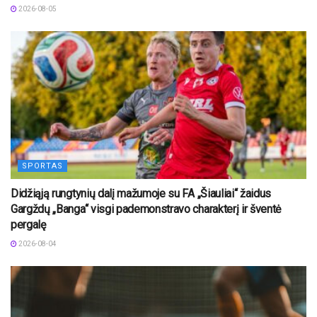
2026-08-05
SPORTAS
Didžiąją rungtynių dalį mažumoje su FA „Šiauliai“ žaidus
Gargždų „Banga“ visgi pademonstravo charakterį ir šventė
pergalę
2026-08-04