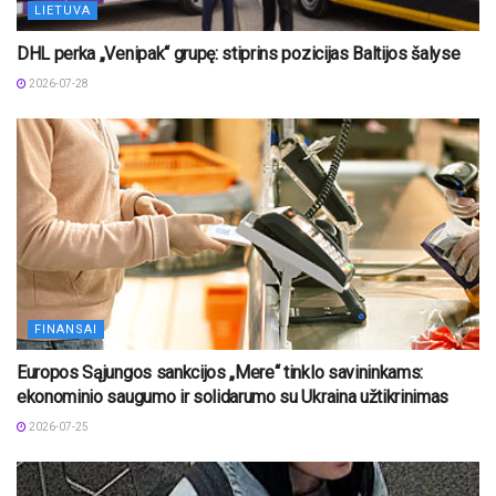
LIETUVA
DHL perka „Venipak“ grupę: stiprins pozicijas Baltijos šalyse
2026-07-28
FINANSAI
Europos Sąjungos sankcijos „Mere“ tinklo savininkams:
ekonominio saugumo ir solidarumo su Ukraina užtikrinimas
2026-07-25