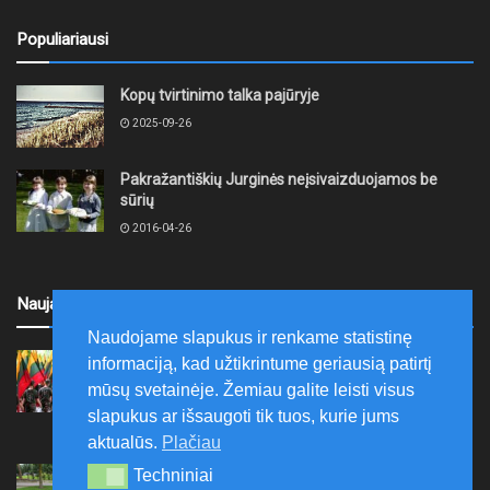
Populiariausi
Kopų tvirtinimo talka pajūryje
2025-09-26
Pakražantiškių Jurginės neįsivaizduojamos be
sūrių
2016-04-26
Naujausi
Naudojame slapukus ir renkame statistinę
Ariogaloje nuskambėjo tradicinis tremtinių, politinių
informaciją, kad užtikrintume geriausią patirtį
kalinių ir laisvės kovų dalyvių sąskrydis „Su Lietuva
mūsų svetainėje. Žemiau galite leisti visus
širdy“
slapukus ar išsaugoti tik tuos, kurie jums
2026-08-08
aktualūs.
Plačiau
Mažeikių rajono savivaldybė ragina gyventojus
Techniniai
Techniniai