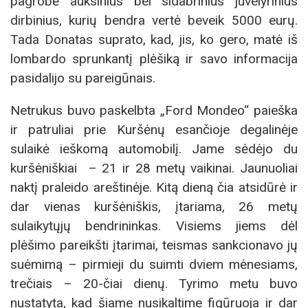
pagrobė auksinius bei sidabrinius juvelyrinius
dirbinius, kurių bendra vertė beveik 5000 eurų.
Tada Donatas suprato, kad, jis, ko gero, matė iš
lombardo sprunkantį plėšiką ir savo informacija
pasidalijo su pareigūnais.
Netrukus buvo paskelbta „Ford Mondeo“ paieška
ir patruliai prie Kuršėnų esančioje degalinėje
sulaikė ieškomą automobilį. Jame sėdėjo du
kuršėniškiai – 21 ir 28 metų vaikinai. Jaunuoliai
naktį praleido areštinėje. Kitą dieną čia atsidūrė ir
dar vienas kuršėniškis, įtariama, 26 metų
sulaikytųjų bendrininkas. Visiems jiems dėl
plėšimo pareikšti įtarimai, teismas sankcionavo jų
suėmimą – pirmieji du suimti dviem mėnesiams,
trečiais – 20-čiai dienų. Tyrimo metu buvo
nustatyta, kad šiame nusikaltime figūruoja ir dar