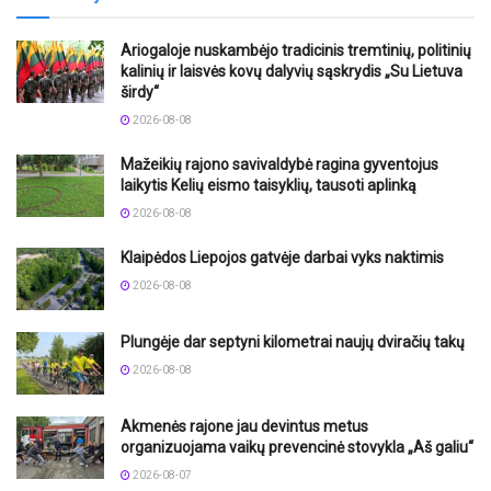
Ariogaloje nuskambėjo tradicinis tremtinių, politinių
kalinių ir laisvės kovų dalyvių sąskrydis „Su Lietuva
širdy“
2026-08-08
Mažeikių rajono savivaldybė ragina gyventojus
laikytis Kelių eismo taisyklių, tausoti aplinką
2026-08-08
Klaipėdos Liepojos gatvėje darbai vyks naktimis
2026-08-08
Plungėje dar septyni kilometrai naujų dviračių takų
2026-08-08
Akmenės rajone jau devintus metus
organizuojama vaikų prevencinė stovykla „Aš galiu“
2026-08-07