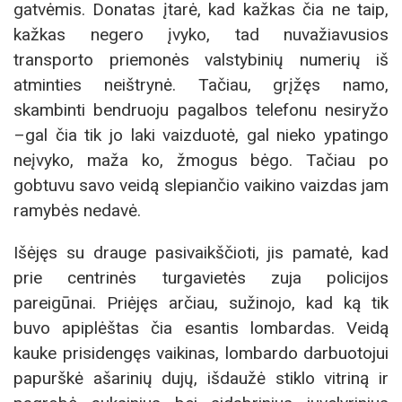
gatvėmis. Donatas įtarė, kad kažkas čia ne taip,
kažkas negero įvyko, tad nuvažiavusios
transporto priemonės valstybinių numerių iš
atminties neištrynė. Tačiau, grįžęs namo,
skambinti bendruoju pagalbos telefonu nesiryžo
–gal čia tik jo laki vaizduotė, gal nieko ypatingo
neįvyko, maža ko, žmogus bėgo. Tačiau po
gobtuvu savo veidą slepiančio vaikino vaizdas jam
ramybės nedavė.
Išėjęs su drauge pasivaikščioti, jis pamatė, kad
prie centrinės turgavietės zuja policijos
pareigūnai. Priėjęs arčiau, sužinojo, kad ką tik
buvo apiplėštas čia esantis lombardas. Veidą
kauke prisidengęs vaikinas, lombardo darbuotojui
papurškė ašarinių dujų, išdaužė stiklo vitriną ir