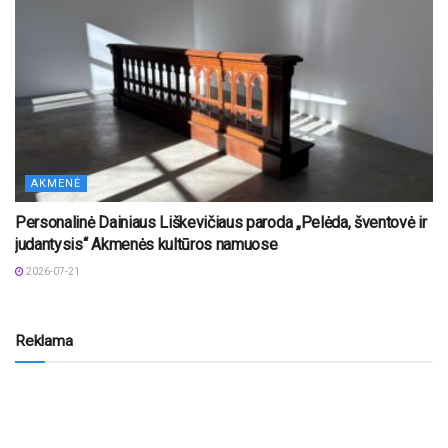
AKMENĖ
Personalinė Dainiaus Liškevičiaus paroda „Pelėda, šventovė ir
judantysis“ Akmenės kultūros namuose
2026-07-21
Reklama