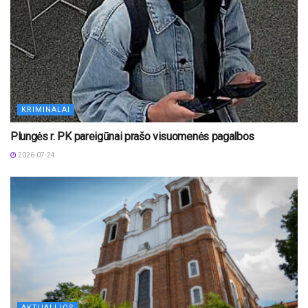
KRIMINALAI
Plungės r. PK pareigūnai prašo visuomenės pagalbos
2026-07-24
AKTUALIJOS