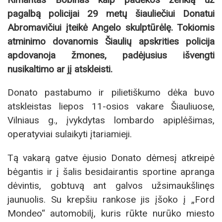
pagalbą policijai 29 metų šiauliečiui Donatui
Abromavičiui įteikė Angelo skulptūrėlę. Tokiomis
atminimo dovanomis Šiaulių apskrities policija
apdovanoja žmones, padėjusius išvengti
nusikaltimo ar jį atskleisti.
Donato pastabumo ir pilietiškumo dėka buvo
atskleistas liepos 11-osios vakare Šiauliuose,
Vilniaus g., įvykdytas lombardo apiplėšimas,
operatyviai sulaikyti įtariamieji.
Tą vakarą gatve ėjusio Donato dėmesį atkreipė
bėgantis ir į šalis besidairantis sportine apranga
dėvintis, gobtuvą ant galvos užsimaukšlinęs
jaunuolis. Su krepšiu rankose jis įšoko į „Ford
Mondeo“ automobilį, kuris rūkte nurūko miesto