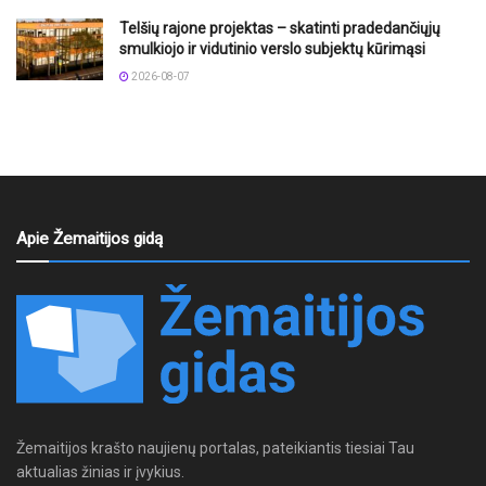
Telšių rajone projektas – skatinti pradedančiųjų
smulkiojo ir vidutinio verslo subjektų kūrimąsi
2026-08-07
Apie Žemaitijos gidą
Žemaitijos krašto naujienų portalas, pateikiantis tiesiai Tau
aktualias žinias ir įvykius.