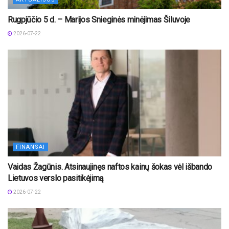
Rugpjūčio 5 d. – Marijos Snieginės minėjimas Šiluvoje
2026-07-22
FINANSAI
Vaidas Žagūnis. Atsinaujinęs naftos kainų šokas vėl išbando
Lietuvos verslo pasitikėjimą
2026-07-22