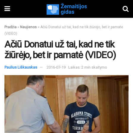
Pradžia
»
Naujienos
»
Ačiū Donatui už tai, kad ne tik žiūrėjo, bet ir pamatė
(VIDEO)
Ačiū Donatui už tai, kad ne tik
žiūrėjo, bet ir pamatė (VIDEO)
Paulius Liškauskas
2016-07-19
Laikas: 2 min skaitymo