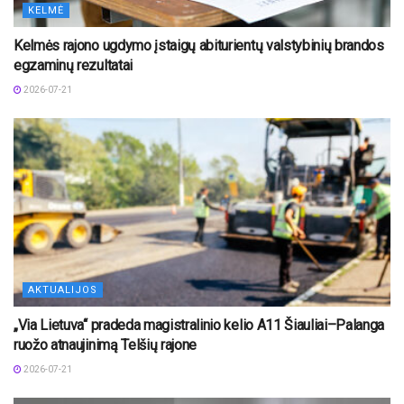
KELMĖ
Kelmės rajono ugdymo įstaigų abiturientų valstybinių brandos
egzaminų rezultatai
2026-07-21
AKTUALIJOS
„Via Lietuva“ pradeda magistralinio kelio A11 Šiauliai–Palanga
ruožo atnaujinimą Telšių rajone
2026-07-21