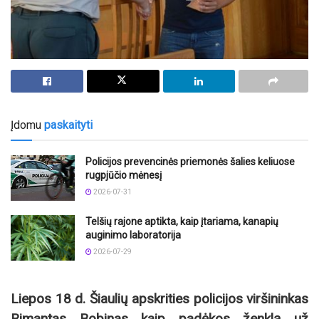
Įdomu
paskaityti
Policijos prevencinės priemonės šalies keliuose
rugpjūčio mėnesį
2026-07-31
Telšių rajone aptikta, kaip įtariama, kanapių
auginimo laboratorija
2026-07-29
Liepos 18 d. Šiaulių apskrities policijos viršininkas
Rimantas Bobinas kaip padėkos ženklą už