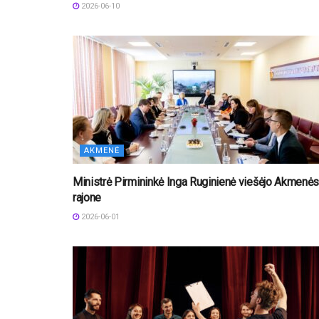
2026-06-10
AKMENĖ
Ministrė Pirmininkė Inga Ruginienė viešėjo Akmenės
rajone
2026-06-01