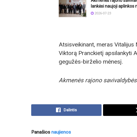
Akmenės rajono savival
lankėsi naujoji aplinkos 
2026-07-23
Atsisveikinant, meras Vitalijus
Viktorą Pranckietį apsilankyti
gegužės-birželio mėnesį.
Akmenės rajono savivaldybės
Dalintis
Panašios
naujienos