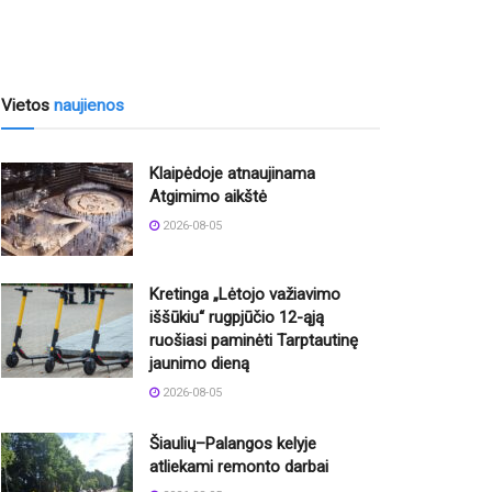
Vietos
naujienos
Klaipėdoje atnaujinama
Atgimimo aikštė
2026-08-05
Kretinga „Lėtojo važiavimo
iššūkiu“ rugpjūčio 12-ąją
ruošiasi paminėti Tarptautinę
jaunimo dieną
2026-08-05
Šiaulių–Palangos kelyje
atliekami remonto darbai