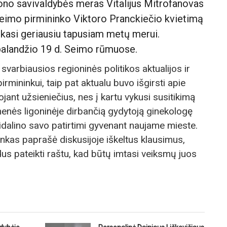
no savivaldybės meras Vitalijus Mitrofanovas
eimo pirmininko Viktoro Pranckiečio kvietimą
 sekasi geriausiu tapusiam metų merui.
balandžio 19 d. Seimo rūmuose.
varbiausios regioninės politikos aktualijos ir
mininkui, taip pat aktualu buvo išgirsti apie
jant užsieniečius, nes į kartu vykusi susitikimą
nės ligoninėje dirbančią gydytoją ginekologę
dalino savo patirtimi gyvenant naujame mieste.
inkas paprašė diskusijoje iškeltus klausimus,
s pateikti raštu, kad būtų imtasi veiksmų juos