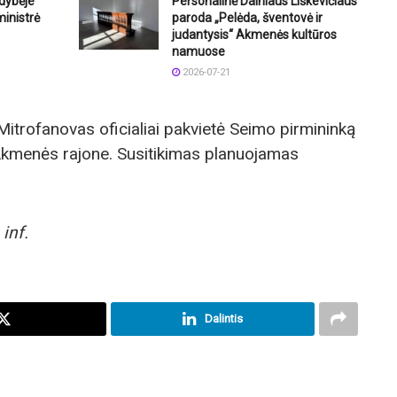
dybėje
Personalinė Dainiaus Liškevičiaus
ministrė
paroda „Pelėda, šventovė ir
judantysis“ Akmenės kultūros
namuose
2026-07-21
 Mitrofanovas oficialiai pakvietė Seimo pirmininką
 Akmenės rajone. Susitikimas planuojamas
 inf.
Dalintis