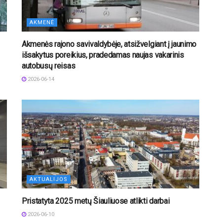
AKMENĖ
Akmenės rajono savivaldybėje, atsižvelgiant į jaunimo
išsakytus poreikius, pradedamas naujas vakarinis
autobusų reisas
2026-06-14
AKTUALIJOS
Pristatyta 2025 metų Šiauliuose atlikti darbai
2026-06-10