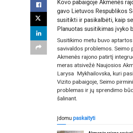
Kovo pabaigoje Akmenės rajo
gavo Lietuvos Respublikos S
susitikti ir pasikalbėti, kaip
Planuotas susitikimas įvyko 
Susitikimo metu buvo aptartos s
savivaldos problemos. Seimo pir
Akmenės rajono patirtį integruo
meras atsivežė Naujosios Akme
Larysa Mykhailovska, kuri pasi
Vizito pabaigoje, Seimo pirmin
problemas ir jų sprendimo būdu
šalinant.
Įdomu
paskaityti