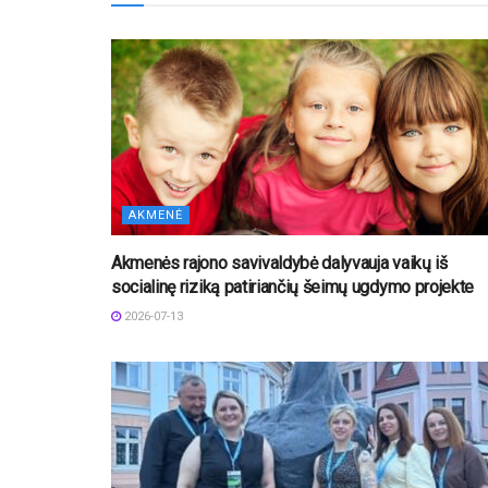
AKMENĖ
Akmenės rajono savivaldybė dalyvauja vaikų iš
socialinę riziką patiriančių šeimų ugdymo projekte
2026-07-13