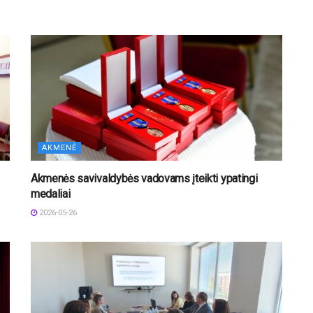
AKMENĖ
Akmenės savivaldybės vadovams įteikti ypatingi
medaliai
2026-05-26