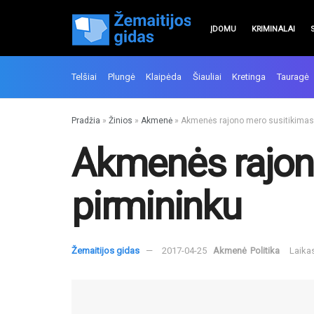
ĮDOMU
KRIMINALAI
Telšiai
Plungė
Klaipėda
Šiauliai
Kretinga
Tauragė
Pradžia
»
Žinios
»
Akmenė
»
Akmenės rajono mero susitikimas
Akmenės rajon
pirmininku
Žemaitijos gidas
2017-04-25
Akmenė
Politika
Laika