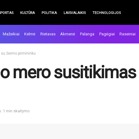
SPORTAS
KULTŪRA
POLITIKA
LAISVALAIKIS
TECHNOLOGIJOS
Mažeikiai
Kelmė
Rietavas
Akmenė
Palanga
Pagėgiai
Raseiniai
 su Seimo pirmininku
o mero susitikimas
s: 1 min skaitymo