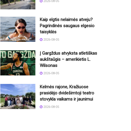
2026-08-05
Kaip elgtis nelaimės atveju?
Pagrindinės saugaus elgesio
taisyklės
2026-08-05
Į Gargždus atvyksta atletiškas
aukštaūgis – amerikietis L.
Wilsonas
2026-08-05
Kelmės rajone, Kražiuose
prasidėjo dvidešimtoji teatro
stovykla vaikams ir jaunimui
2026-08-05