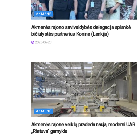
AKMENĖ
Akmenės rajono savivaldybės delegacija aplankė
bičiulystės partnerius Konine (Lenkija)
2026-06-23
AKMENĖ
Akmenės rajone veiklą pradeda nauja, moderni UAB
„Rietuva“ gamykla