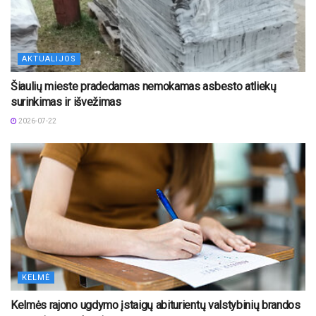
AKTUALIJOS
Šiaulių mieste pradedamas nemokamas asbesto atliekų
surinkimas ir išvežimas
2026-07-22
KELMĖ
Kelmės rajono ugdymo įstaigų abiturientų valstybinių brandos