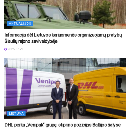
AKTUALIJOS
Informacija dėl Lietuvos kariuomenės organizuojamų pratybų
Šiaulių rajono savivaldybėje
2026-07-29
LIETUVA
DHL perka „Venipak“ grupę: stiprins pozicijas Baltijos šalyse