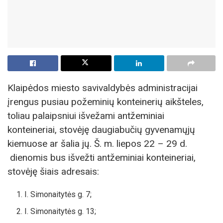
Klaipėdos miesto savivaldybės administracijai
įrengus pusiau požeminių konteinerių aikšteles,
toliau palaipsniui išvežami antžeminiai
konteineriai, stovėję daugiabučių gyvenamųjų
kiemuose ar šalia jų. Š. m. liepos 22 – 29 d.
dienomis bus išvežti antžeminiai konteineriai,
stovėję šiais adresais:
I. Simonaitytės g. 7;
I. Simonaitytės g. 13;