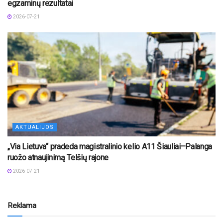
egzaminų rezultatai
2026-07-21
AKTUALIJOS
„Via Lietuva“ pradeda magistralinio kelio A11 Šiauliai–Palanga
ruožo atnaujinimą Telšių rajone
2026-07-21
Reklama