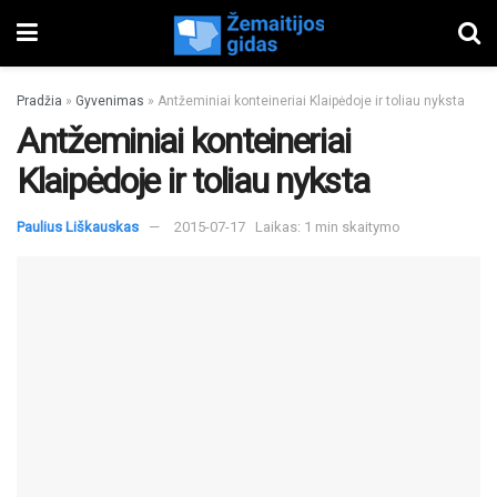
Pradžia
»
Gyvenimas
»
Antžeminiai konteineriai Klaipėdoje ir toliau nyksta
Antžeminiai konteineriai
Klaipėdoje ir toliau nyksta
Paulius Liškauskas
2015-07-17
Laikas: 1 min skaitymo