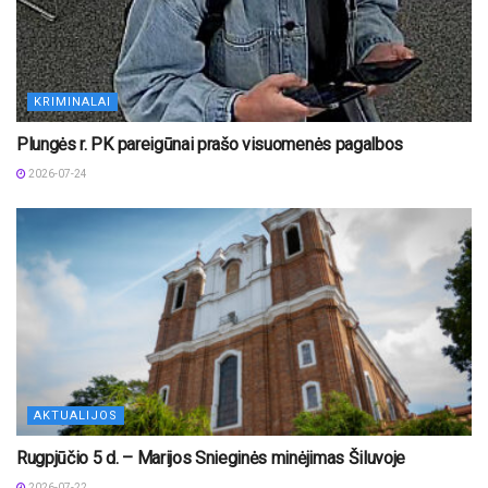
KRIMINALAI
Plungės r. PK pareigūnai prašo visuomenės pagalbos
2026-07-24
AKTUALIJOS
Rugpjūčio 5 d. – Marijos Snieginės minėjimas Šiluvoje
2026-07-22