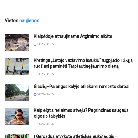
Vietos
naujienos
Klaipėdoje atnaujinama Atgimimo aikštė
2026-08-05
Kretinga „Lėtojo važiavimo iššūkiu“ rugpjūčio 12-ąją
ruošiasi paminėti Tarptautinę jaunimo dieną
2026-08-05
Šiaulių–Palangos kelyje atliekami remonto darbai
2026-08-05
Kaip elgtis nelaimės atveju? Pagrindinės saugaus
elgesio taisyklės
2026-08-05
Į Gargždus atvyksta atletiškas aukštaūgis –