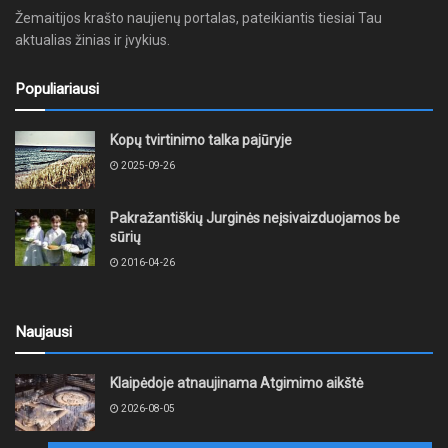
Žemaitijos krašto naujienų portalas, pateikiantis tiesiai Tau
aktualias žinias ir įvykius.
Populiariausi
Kopų tvirtinimo talka pajūryje
2025-09-26
Pakražantiškių Jurginės neįsivaizduojamos be
sūrių
2016-04-26
Naujausi
Klaipėdoje atnaujinama Atgimimo aikštė
2026-08-05