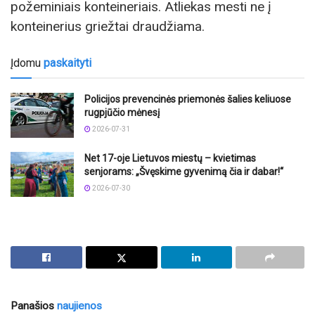
požeminiais konteineriais. Atliekas mesti ne į
konteinerius griežtai draudžiama.
Įdomu
paskaityti
Policijos prevencinės priemonės šalies keliuose
rugpjūčio mėnesį
2026-07-31
Net 17-oje Lietuvos miestų – kvietimas
senjorams: „Švęskime gyvenimą čia ir dabar!“
2026-07-30
Panašios
naujienos