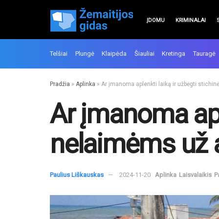
ĮDOMU
KRIMINALAI
Telšiai
Plungė
Klaipėda
Šiauliai
Kretinga
Tauragė
Pradžia
»
Aplinka
»
Ar įmanoma aplenkti laiką ir užbėgti stich
Ar įmanoma aple
nelaimėms už 
Paulius Liškauskas
2024-11-20
Aplinka
Laisvalaikis
P