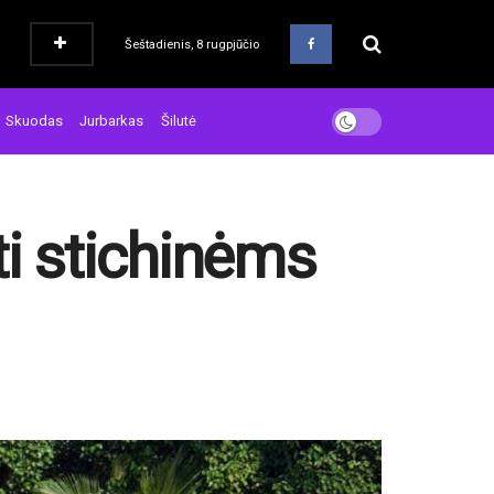
Šeštadienis, 8 rugpjūčio
Skuodas
Jurbarkas
Šilutė
ti stichinėms