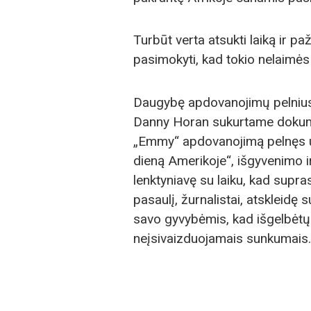
Turbūt verta atsukti laiką ir p
pasimokyti, kad tokio nelaimės
Daugybę apdovanojimų pelnius
Danny Horan sukurtame dokumen
„Emmy“ apdovanojimą pelnęs už
dieną Amerikoje“, išgyvenimo i
lenktyniavę su laiku, kad supra
pasaulį, žurnalistai, atskleidę 
savo gyvybėmis, kad išgelbėtų k
neįsivaizduojamais sunkumais.