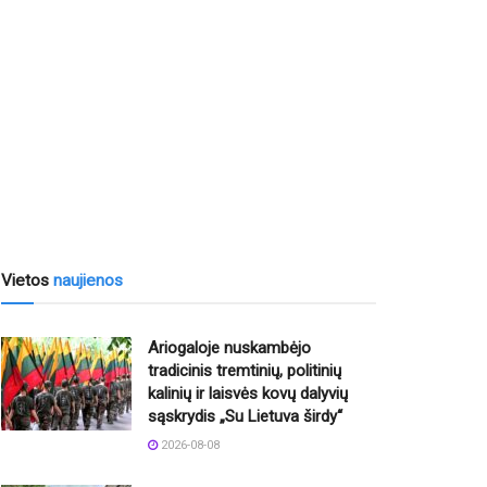
Vietos
naujienos
Ariogaloje nuskambėjo
tradicinis tremtinių, politinių
kalinių ir laisvės kovų dalyvių
sąskrydis „Su Lietuva širdy“
2026-08-08