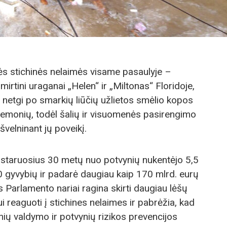
ės stichinės nelaimės visame pasaulyje –
irtini uraganai „Helen“ ir „Miltonas“ Floridoje,
ir netgi po smarkių liūčių užlietos smėlio kopos
iemonių, todėl šalių ir visuomenės pasirengimo
švelninant jų poveikį.
staruosius 30 metų nuo potvynių nukentėjo 5,5
0 gyvybių ir padarė daugiau kaip 170 mlrd. eurų
Parlamento nariai ragina skirti daugiau lėšų
reaguoti į stichines nelaimes ir pabrėžia, kad
ynių valdymo ir potvynių rizikos prevencijos