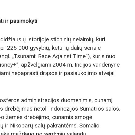
ti ir pasimokyti
džiausių istorijoje stichinių nelaimių, kuri
er 225 000 gyvybių, keturių dalių seriale
(angl. „Tsunami: Race Against Time“), kuris nuo
Disney+“, apžvelgiami 2004 m. Indijos vandenyne
čiami nepaprasti drąsos ir pasiaukojimo atvejai
mosferos administracijos duomenimis, cunamį
s drebėjimas netoli Indonezijos Sumatros salos.
po žemės drebėjimo, cunamis smogė
nų ir Nikobarų salų pakrantėms. Somalio
iekė maždaug po septynių valandų.