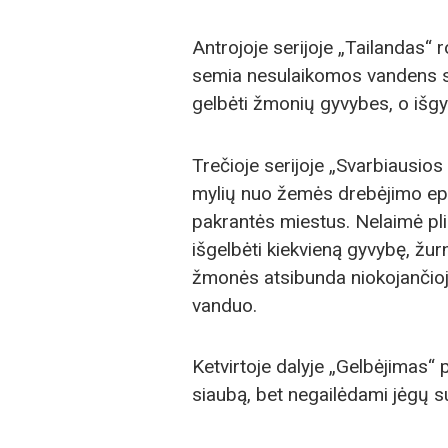
Antrojoje serijoje „Tailandas“
semia nesulaikomos vandens sro
gelbėti žmonių gyvybes, o išgy
Trečioje serijoje „Svarbiausio
mylių nuo žemės drebėjimo epi
pakrantės miestus. Nelaimė pli
išgelbėti kiekvieną gyvybę, žur
žmonės atsibunda niokojančioje
vanduo.
Ketvirtoje dalyje „Gelbėjimas“
siaubą, bet negailėdami jėgų su