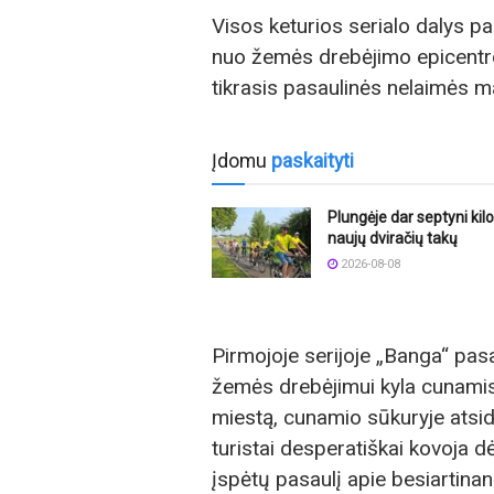
Visos keturios serialo dalys pa
nuo žemės drebėjimo epicentro 
tikrasis pasaulinės nelaimės m
Įdomu
paskaityti
Plungėje dar septyni kil
naujų dviračių takų
2026-08-08
Pirmojoje serijoje „Banga“ pas
žemės drebėjimui kyla cunamis,
miestą, cunamio sūkuryje atsid
turistai desperatiškai kovoja dė
įspėtų pasaulį apie besiartinan