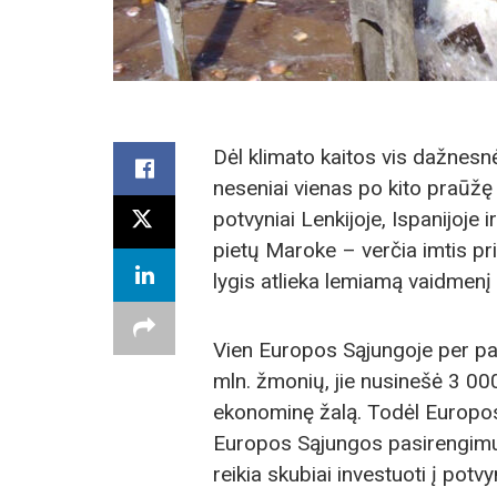
Dėl klimato kaitos vis dažnesn
neseniai vienas po kito praūžę m
potvyniai Lenkijoje, Ispanijoje 
pietų Maroke – verčia imtis pr
lygis atlieka lemiamą vaidmenį 
Vien Europos Sąjungoje per pa
mln. žmonių, jie nusinešė 3 00
ekonominę žalą. Todėl Europos 
Europos Sąjungos pasirengimui 
reikia skubiai investuoti į potv