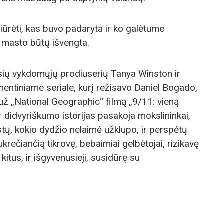
ažiūrėti, kas buvo padaryta ir ko galėtume
 masto būtų išvengta.
ių vykdomųjų prodiuserių Tanya Winston ir
tiniame seriale, kurį režisavo Daniel Bogado,
 „National Geographic“ filmą „9/11: vieną
r didvyriškumo istorijas pasakoja mokslininkai,
stų, kokio dydžio nelaimė užklupo, ir perspėtų
sukrečiančią tikrovę, bebaimiai gelbėtojai, rizikavę
itus, ir išgyvenusieji, susidūrę su