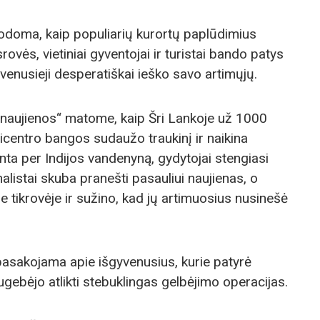
 rodoma, kaip populiarių kurortų paplūdimius
vės, vietiniai gyventojai ir turistai bando patys
venusieji desperatiškai ieško savo artimųjų.
s naujienos“ matome, kaip Šri Lankoje už 1000
centro bangos sudaužo traukinį ir naikina
nta per Indijos vandenyną, gydytojai stengiasi
nalistai skuba pranešti pasauliui naujienas, o
 tikrovėje ir sužino, kad jų artimuosius nusinešė
 pasakojama apie išgyvenusius, kurie patyrė
gebėjo atlikti stebuklingas gelbėjimo operacijas.