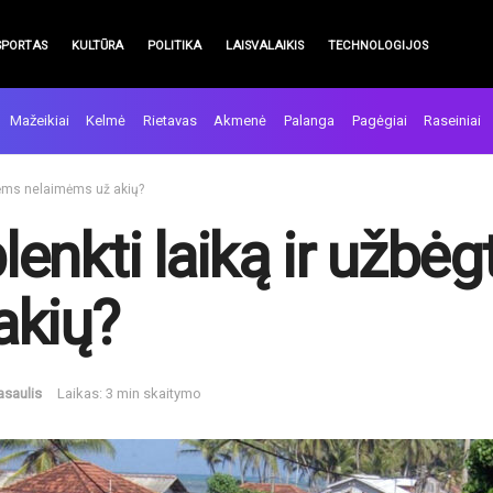
SPORTAS
KULTŪRA
POLITIKA
LAISVALAIKIS
TECHNOLOGIJOS
Mažeikiai
Kelmė
Rietavas
Akmenė
Palanga
Pagėgiai
Raseiniai
inėms nelaimėms už akių?
nkti laiką ir užbėg
akių?
asaulis
Laikas: 3 min skaitymo