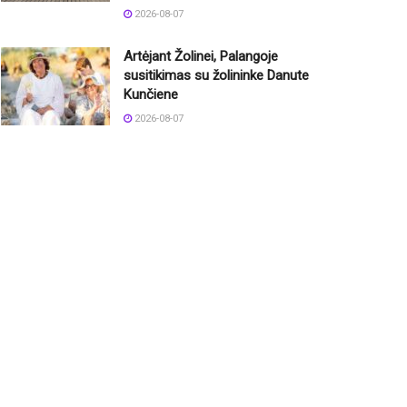
2026-08-07
Artėjant Žolinei, Palangoje
susitikimas su žolininke Danute
Kunčiene
2026-08-07