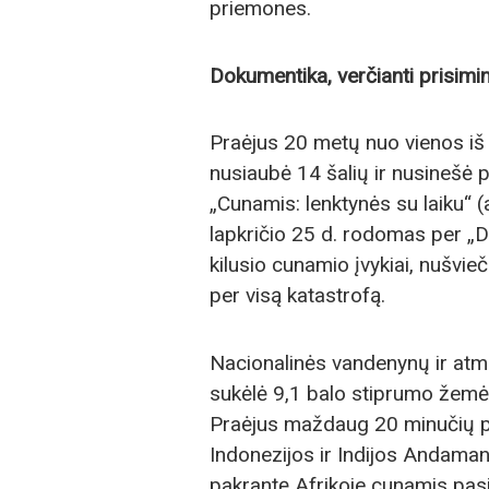
priemones.
Dokumentika, verčianti prisimin
Praėjus 20 metų nuo vienos iš di
nusiaubė 14 šalių ir nusinešė p
„Cunamis: lenktynės su laiku“ 
lapkričio 25 d. rodomas per „
kilusio cunamio įvykiai, nušvie
per visą katastrofą.
Nacionalinės vandenynų ir at
sukėlė 9,1 balo stiprumo žemė
Praėjus maždaug 20 minučių 
Indonezijos ir Indijos Andama
pakrantę Afrikoje cunamis pas