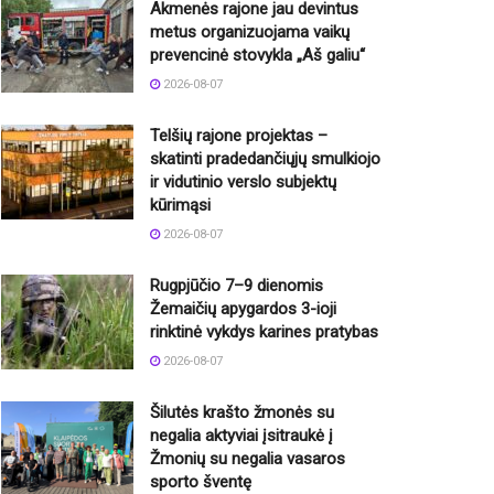
Akmenės rajone jau devintus
metus organizuojama vaikų
prevencinė stovykla „Aš galiu“
2026-08-07
Telšių rajone projektas –
skatinti pradedančiųjų smulkiojo
ir vidutinio verslo subjektų
kūrimąsi
2026-08-07
Rugpjūčio 7–9 dienomis
Žemaičių apygardos 3-ioji
rinktinė vykdys karines pratybas
2026-08-07
Šilutės krašto žmonės su
negalia aktyviai įsitraukė į
Žmonių su negalia vasaros
sporto šventę