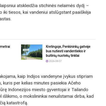
laipsniui atskleidžia stichinės nelaimės dydį –
iki tiesos, kai vandeniui atslūgstant paaiškėja
astas.
ometrai
Kretingoje, Penkininkų gatvėje
bus nutiesti vandentiekio ir
buitinių nuotekų tinklai
2026-08-07
akojama, kaip Indijos vandenyne įvykus stipriam
 kuris per kelias minutes pasiekia Ačeho
ūrę Indonezijos miesto gyventojai ir Tailando
l išlikimo, o mokslininkai nenuilstamai dirba, kad
čią katastrofą.