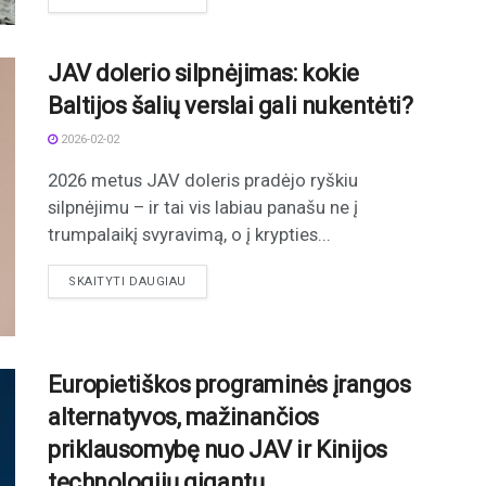
JAV dolerio silpnėjimas: kokie
Baltijos šalių verslai gali nukentėti?
2026-02-02
2026 metus JAV doleris pradėjo ryškiu
silpnėjimu – ir tai vis labiau panašu ne į
trumpalaikį svyravimą, o į krypties...
DETAILS
SKAITYTI DAUGIAU
Europietiškos programinės įrangos
alternatyvos, mažinančios
priklausomybę nuo JAV ir Kinijos
technologijų gigantų