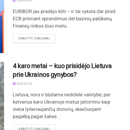
2026-04-02
EURIBOR jau pradėjo kilti – ir tai vyksta dar prieš
ECB priimant sprendimus dėl bazinių palūkanų.
Finansų rinkos šiuo metu...
DETAILS
SKAITYTI DAUGIAU
4 karo metai – kuo prisidėjo Lietuva
prie Ukrainos gynybos?
2026-02-24
Lietuva, nors ir būdama nedidelė valstybė, per
ketverius karo Ukrainoje metus įsitvirtino kaip
viena lyderiaujančių donorių, skaičiuojant
pagalbą pagal šalies...
DETAILS
SKAITYTI DAUGIAU