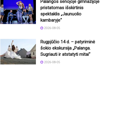
Palangos senojoje gimnazijoje
pristatomas išskirtinis
spektaklis „Jaunuolio
kambaryje“
2026-08-05
Rugpjūčio 14 d. – patyriminė
šokio ekskursija „Palanga.
Sugriauti ir atstatyti mitai“
2026-08-05