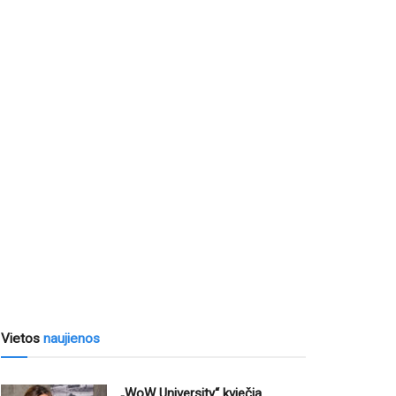
Vietos
naujienos
„WoW University“ kviečia