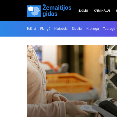
ĮDOMU
KRIMINALAI
Telšiai
Plungė
Klaipėda
Šiauliai
Kretinga
Tauragė