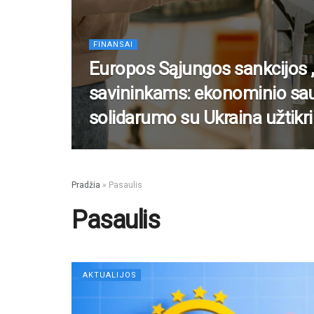
FINANSAI
Europos Sąjungos sankcijos „
savininkams: ekonominio sa
solidarumo su Ukraina užtikr
Pradžia
»
Pasaulis
Pasaulis
AKTUALIJOS