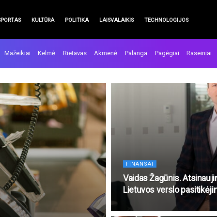
SPORTAS
KULTŪRA
POLITIKA
LAISVALAIKIS
TECHNOLOGIJOS
Mažeikiai
Kelmė
Rietavas
Akmenė
Palanga
Pagėgiai
Raseiniai
FINANSAI
Vaidas Žagūnis. Atsinauji
Lietuvos verslo pasitikėj