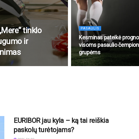
Mere“ tinklo
PASAULIS
Kesminas pateikė progn
ugumo ir
visoms pasaulio čempion
inimas
grupėms
EURIBOR jau kyla – ką tai reiškia
paskolų turėtojams?