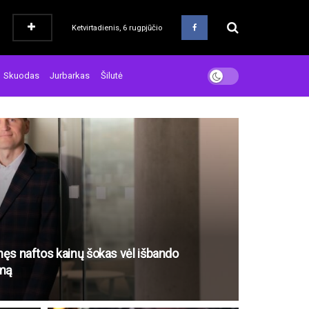
Ketvirtadienis, 6 rugpjūčio
Skuodas
Jurbarkas
Šilutė
nęs naftos kainų šokas vėl išbando
imą