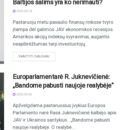
Baltijos šalims yra ko nerimauti?
2025-03-18
Pastaruoju metu pasaulio finansų rinkose tvyro
įtampa dėl galimos JAV ekonomikos recesijos.
Amerikos akcijų indeksų svyravimai, augantis
neapibrėžtumas tarp investuotojų...
DETAILS
SKAITYTI DAUGIAU
Europarlamentarė R. Juknevičienė:
„Bandome pabusti naujoje realybėje“
2025-03-06
Apžvelgdama pastaruosius įvykius Europos
Parlamento narė Rasa Juknevičienė kalbėjo apie
JAV ir Ukrainos santykius. „Bandome pabusti
naujoje realybėje. O realybė...