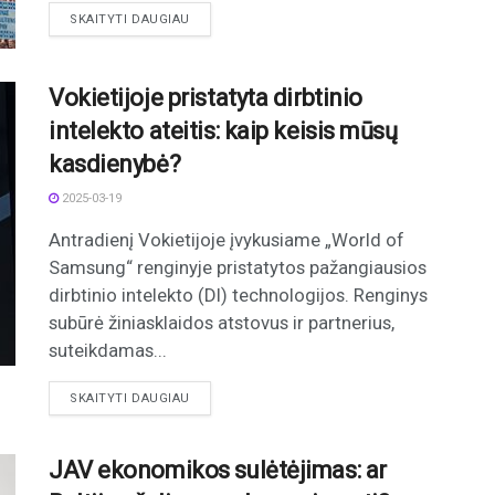
DETAILS
SKAITYTI DAUGIAU
Vokietijoje pristatyta dirbtinio
intelekto ateitis: kaip keisis mūsų
kasdienybė?
2025-03-19
Antradienį Vokietijoje įvykusiame „World of
Samsung“ renginyje pristatytos pažangiausios
dirbtinio intelekto (DI) technologijos. Renginys
subūrė žiniasklaidos atstovus ir partnerius,
suteikdamas...
DETAILS
SKAITYTI DAUGIAU
JAV ekonomikos sulėtėjimas: ar