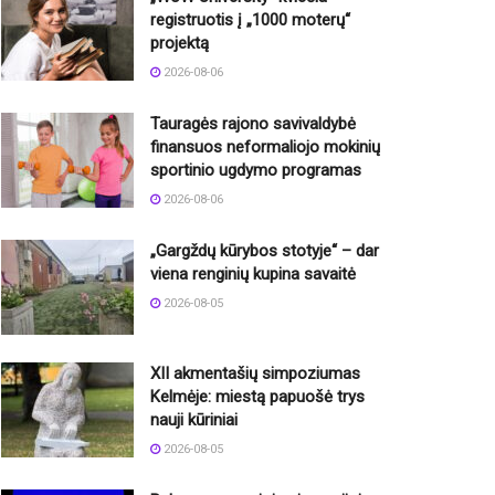
registruotis į „1000 moterų“
projektą
2026-08-06
Tauragės rajono savivaldybė
finansuos neformaliojo mokinių
sportinio ugdymo programas
2026-08-06
„Gargždų kūrybos stotyje“ – dar
viena renginių kupina savaitė
2026-08-05
XII akmentašių simpoziumas
Kelmėje: miestą papuošė trys
nauji kūriniai
2026-08-05