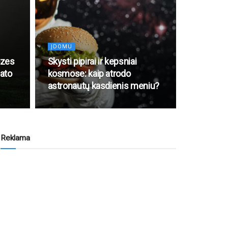
ĮDOMU
ozes
Skysti pipirai ir kepsniai
ato
kosmose: kaip atrodo
astronautų kasdienis meniu?
Reklama