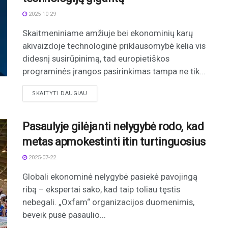
2025-10-29
Skaitmeniniame amžiuje bei ekonominių karų
akivaizdoje technologinė priklausomybė kelia vis
didesnį susirūpinimą, tad europietiškos
programinės įrangos pasirinkimas tampa ne tik...
DETAILS
SKAITYTI DAUGIAU
Pasaulyje gilėjanti nelygybė rodo, kad
metas apmokestinti itin turtinguosius
2025-07-22
Globali ekonominė nelygybė pasiekė pavojingą
ribą – ekspertai sako, kad taip toliau tęstis
nebegali. „Oxfam“ organizacijos duomenimis,
beveik pusė pasaulio...