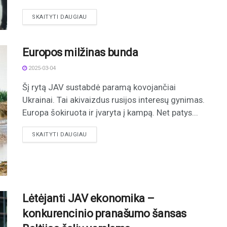
DETAILS
SKAITYTI DAUGIAU
Europos milžinas bunda
2025-03-04
Šį rytą JAV sustabdė paramą kovojančiai
Ukrainai. Tai akivaizdus rusijos interesų gynimas.
Europa šokiruota ir įvaryta į kampą. Net patys...
DETAILS
SKAITYTI DAUGIAU
Lėtėjanti JAV ekonomika –
konkurencinio pranašumo šansas