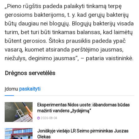
„Pieno rūgštis padeda palaikyti tinkamą terpę
gerosioms bakterijoms, t. y. kad gerųjų bakterijų
būtų daugiau nei blogųjų. Blogųjų bakterijų visada
turim, bet turi būti tinkamas balansas, kad laimėtų
būtent gerosios. Šitoks prausiklis padeda ypač
vasarą, kuomet atsiranda perštėjimo jausmas,
niežulys, deginimo jausmas“, – pataria vaistininkė.
Drėgnos servetėlės
Įdomu
paskaityti
Eksperimentas Nidos uoste: išbandomas būdas
mažinti vandens „žydėjimą“
2026-08-04
Joniškyje viešėjo LR Seimo pirmininkas Juozas
Olekas