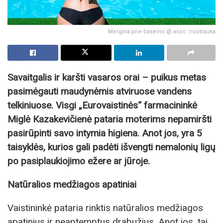
Mergina prie baseino @ asoc. nuotrauka
Savaitgalis ir karšti vasaros orai – puikus metas
pasimėgauti maudynėmis atviruose vandens
telkiniuose. Visgi „Eurovaistinės“ farmacininkė
Miglė Kazakevičienė pataria moterims nepamiršti
pasirūpinti savo intymia higiena. Anot jos, yra 5
taisyklės, kurios gali padėti išvengti nemalonių ligų
po pasiplaukiojimo ežere ar jūroje.
Natūralios medžiagos apatiniai
Vaistininkė pataria rinktis natūralios medžiagos
apatinius ir neaptemptus drabužius. Anot jos, tai