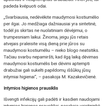
padeda kvėpuoti odai.
„Svarbiausia, nedėvėkite maudymosi kostiumėlio
per ilgai. Jo medžiaga dažniausiai yra sintetinė,
todėl jis skirtas ne nuolatiniam dėvėjimui, o
trumpesniam laikui. Žinoma, jeigu jūs retais
atvejais praleisite visą dieną prie jūros su
maudymosi kostiumėliu – nieko blogo neatsitiks.
Tačiau svarbu nepamiršti, kad ilgą laiką dėvimas
maudymosi kostiumėlis bei dėvimi aptempti
drabužiai gali sukelti papildomų iššūkių jūsų
intymiai higienai“, – pasakoja M. Kazakevičienė.
Intymios higienos prausiklis
Išvengti infekcijų gali padėti ir kasdien naudojami
intymios higienos prausikliai, pasakoja vaistininkė.