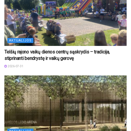
AKTUALIJOS
Telšių rajono vaikų dienos centrų sąskrydis – tradicija,
stiprinanti bendrystę ir vaikų gerovę
2026-07-31