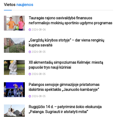
Vietos
naujienos
Tauragės rajono savivaldybė finansuos
neformaliojo mokinių sportinio ugdymo programas
2026-08-06
„Gargždų kūrybos stotyje“ – dar viena renginių
kupina savaitė
2026-08-05
XII akmentašių simpoziumas Kelmėje: miestą
papuošė trys nauji kūriniai
2026-08-05
Palangos senojoje gimnazijoje pristatomas
išskirtinis spektaklis „Jaunuolio kambaryje“
2026-08-05
Rugpjūčio 14 d. – patyriminė šokio ekskursija
„Palanga. Sugriauti ir atstatyti mitai“