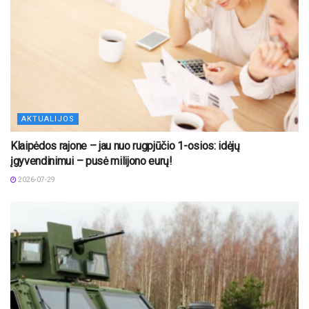
AKTUALIJOS
Klaipėdos rajone – jau nuo rugpjūčio 1-osios: idėjų
įgyvendinimui – pusė milijono eurų!
2026-07-29