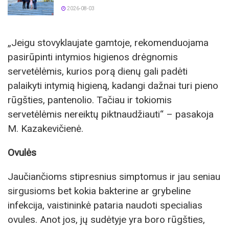
2026-08-03
„Jeigu stovyklaujate gamtoje, rekomenduojama
pasirūpinti intymios higienos drėgnomis
servetėlėmis, kurios porą dienų gali padėti
palaikyti intymią higieną, kadangi dažnai turi pieno
rūgšties, pantenolio. Tačiau ir tokiomis
servetėlėmis nereiktų piktnaudžiauti“ – pasakoja
M. Kazakevičienė.
Ovulės
Jaučiančioms stipresnius simptomus ir jau seniau
sirgusioms bet kokia bakterine ar grybeline
infekcija, vaistininkė pataria naudoti specialias
ovules. Anot jos, jų sudėtyje yra boro rūgšties,