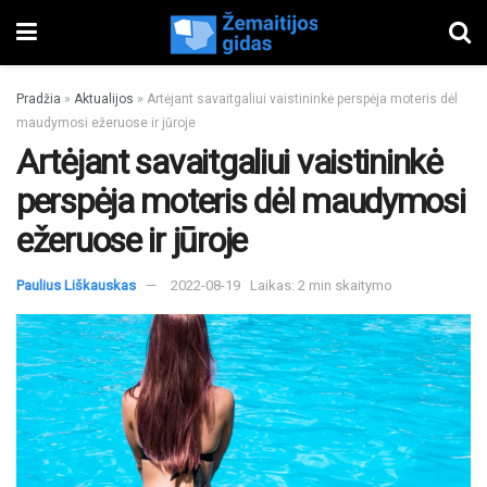
Pradžia
»
Aktualijos
»
Artėjant savaitgaliui vaistininkė perspėja moteris dėl
maudymosi ežeruose ir jūroje
Artėjant savaitgaliui vaistininkė
perspėja moteris dėl maudymosi
ežeruose ir jūroje
Paulius Liškauskas
2022-08-19
Laikas: 2 min skaitymo