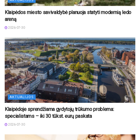
AKTUALIJOS
Klaipėdos miesto savivaldybė planuoja statyti modernią ledo
areną
2026-07-30
AKTUALIJOS
Klaipėdoje sprendžiama gydytojų trūkumo problema:
specialistams – iki 30 tūkst. eurų paskata
2026-07-30