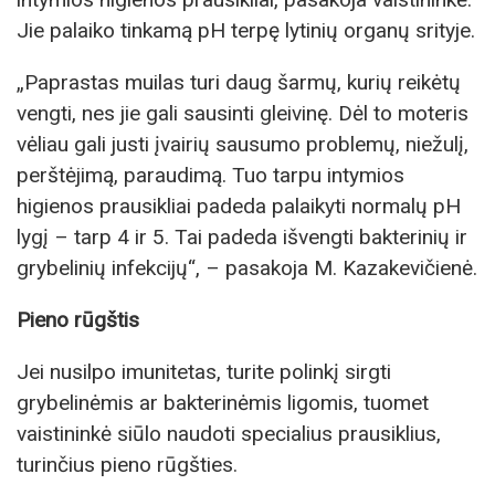
Jie palaiko tinkamą pH terpę lytinių organų srityje.
„Paprastas muilas turi daug šarmų, kurių reikėtų
vengti, nes jie gali sausinti gleivinę. Dėl to moteris
vėliau gali justi įvairių sausumo problemų, niežulį,
perštėjimą, paraudimą. Tuo tarpu intymios
higienos prausikliai padeda palaikyti normalų pH
lygį – tarp 4 ir 5. Tai padeda išvengti bakterinių ir
grybelinių infekcijų“, – pasakoja M. Kazakevičienė.
Pieno rūgštis
Jei nusilpo imunitetas, turite polinkį sirgti
grybelinėmis ar bakterinėmis ligomis, tuomet
vaistininkė siūlo naudoti specialius prausiklius,
turinčius pieno rūgšties.