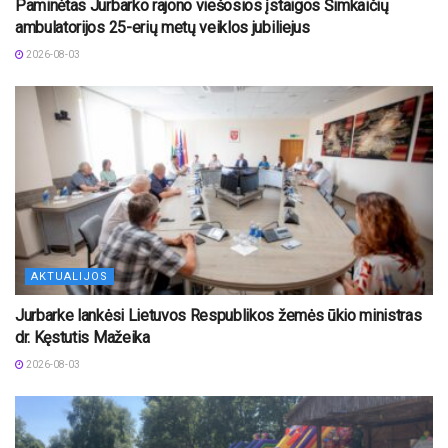
Paminėtas Jurbarko rajono viešosios įstaigos Šimkaičių
ambulatorijos 25-erių metų veiklos jubiliejus
2026-08-03
AKTUALIJOS
Jurbarke lankėsi Lietuvos Respublikos žemės ūkio ministras
dr. Kęstutis Mažeika
2026-08-03