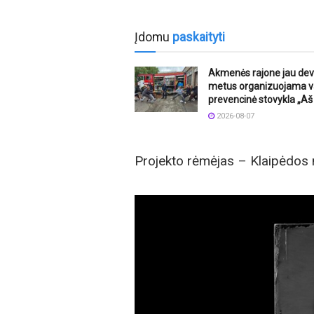
Įdomu
paskaityti
Akmenės rajone jau dev
metus organizuojama v
prevencinė stovykla „Aš 
2026-08-07
Projekto rėmėjas – Klaipėdos 