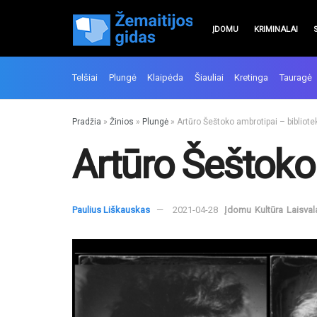
ĮDOMU
KRIMINALAI
Telšiai
Plungė
Klaipėda
Šiauliai
Kretinga
Tauragė
Pradžia
»
Žinios
»
Plungė
»
Artūro Šeštoko ambrotipai – bibliote
Artūro Šeštoko 
Paulius Liškauskas
2021-04-28
Įdomu
Kultūra
Laisval