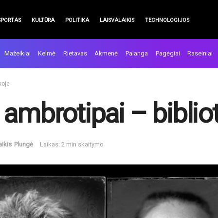
SPORTAS
KULTŪRA
POLITIKA
LAISVALAIKIS
TECHNOLOGIJOS
Mažeikiai
Kelmė
Rietavas
Akmenė
Palanga
Pagėgiai
Raseiniai
koje
ambrotipai – biblio
aikis
Plungė
Laikas: 2 min skaitymo