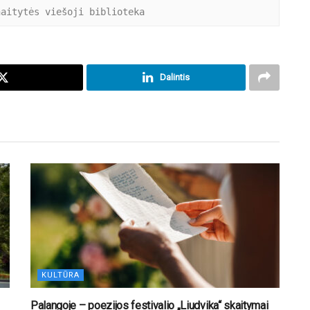
naitytės viešoji biblioteka
Dalintis
KULTŪRA
Palangoje – poezijos festivalio „Liudvika“ skaitymai