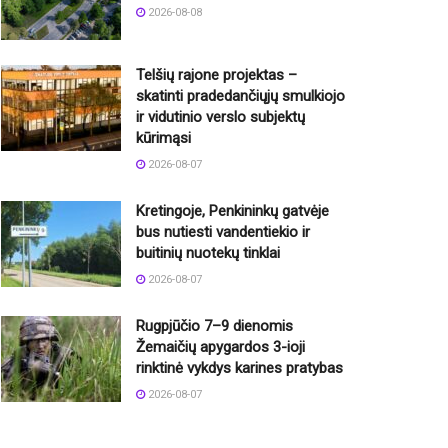
2026-08-08
Telšių rajone projektas –
skatinti pradedančiųjų smulkiojo
ir vidutinio verslo subjektų
kūrimąsi
2026-08-07
Kretingoje, Penkininkų gatvėje
bus nutiesti vandentiekio ir
buitinių nuotekų tinklai
2026-08-07
Rugpjūčio 7–9 dienomis
Žemaičių apygardos 3-ioji
rinktinė vykdys karines pratybas
2026-08-07