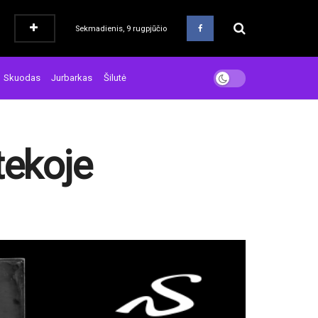
Sekmadienis, 9 rugpjūčio
Skuodas
Jurbarkas
Šilutė
tekoje