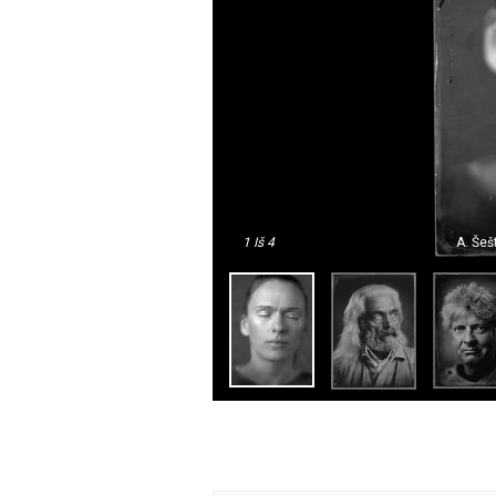
1
Iš 4
A. Šešt