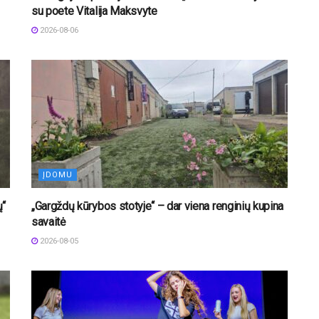
su poete Vitalija Maksvyte
2026-08-06
ĮDOMU
ų“
„Gargždų kūrybos stotyje“ – dar viena renginių kupina
savaitė
2026-08-05