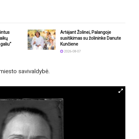
intus
Artėjant Žolinei, Palangoje
aikų
susitikimas su žolininke Danute
galiu“
Kunčiene
2026-08-07
miesto savivaldybė.