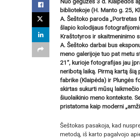
Nuo gegužės 3 d. Klaipėdos aps
bibliotekoje (H. Manto g. 25, 
A. Šeštoko paroda „Portretas Nr
šlapio kolodijaus fotografijom
Kraštotyros ir skaitmeninimo sk
A. Šeštoko darbai bus eksponuoj
meno galerijoje tuo pat metu st
21“, kurioje fotografijas jau įp
neribotą laiką. Pirmą kartą š
fabrike (Klaipėda) ir Plungės 
skirtas sukurti mūsų laikmečio 
šiuolaikinio meno kontekste. S
pristatoma kaip moderni „amži
Šeštokas pasakoja, kad nuspren
metodą, iš karto pagalvojo apie 