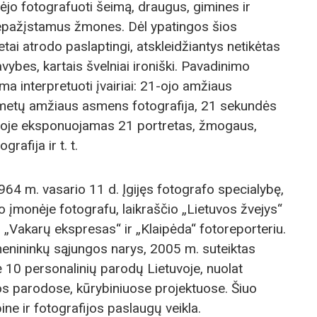
ėjo fotografuoti šeimą, draugus, gimines ir
 nepažįstamus žmones. Dėl ypatingos šios
tai atrodo paslaptingi, atskleidžiantys netikėtas
ybes, kartais švelniai ironiški. Pavadinimo
ma interpretuoti įvairiai: 21-ojo amžiaus
ų metų amžiaus asmens fotografija, 21 sekundės
odoje eksponuojamas 21 portretas, žmogaus,
afija ir t. t.
64 m. vasario 11 d. Įgijęs fotografo specialybę,
 įmonėje fotografu, laikraščio „Lietuvos žvejys“
„Vakarų ekspresas“ ir „Klaipėda“ fotoreporteriu.
nininkų sąjungos narys, 2005 m. suteiktas
 10 personalinių parodų Lietuvoje, nuolat
os parodose, kūrybiniuose projektuose. Šiuo
ine ir fotografijos paslaugų veikla.