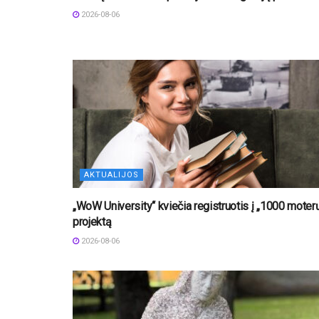
2026-08-06
AKTUALIJOS
„WoW University“ kviečia registruotis į „1000 moter
projektą
2026-08-06