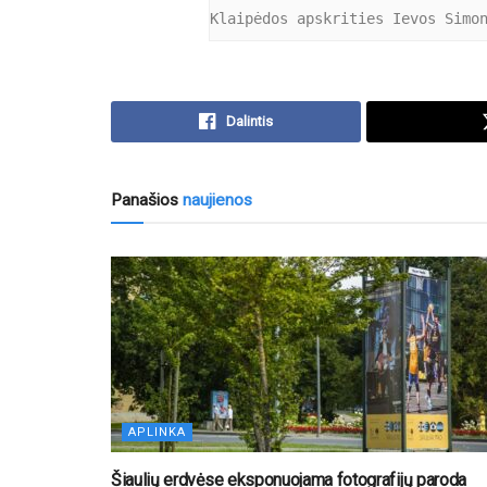
Klaipėdos apskrities Ievos Simo
Dalintis
Panašios
naujienos
APLINKA
Šiaulių erdvėse eksponuojama fotografijų paroda