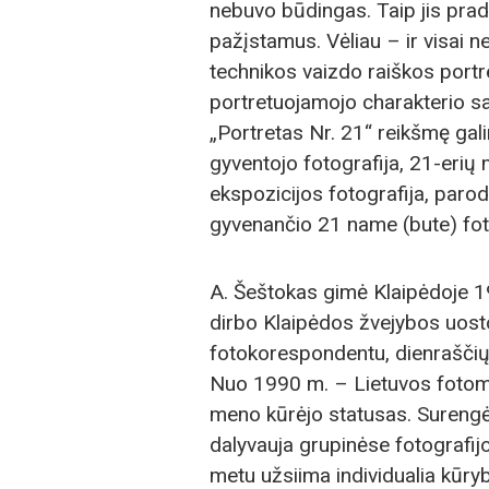
nebuvo būdingas. Taip jis prad
pažįstamus. Vėliau – ir visai
technikos vaizdo raiškos portre
portretuojamojo charakterio sav
„Portretas Nr. 21“ reikšmę gali
gyventojo fotografija, 21-eri
ekspozicijos fotografija, par
gyvenančio 21 name (bute) fotogr
A. Šeštokas gimė Klaipėdoje 19
dirbo Klaipėdos žvejybos uosto
fotokorespondentu, dienraščių 
Nuo 1990 m. – Lietuvos fotome
meno kūrėjo statusas. Surengė
dalyvauja grupinėse fotografij
metu užsiima individualia kūryb