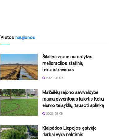
Vietos
naujienos
Šilalės rajone numatytas
melioracijos statinių
rekonstravimas
2026-08-09
Mažeikių rajono savivaldybė
ragina gyventojus laikytis Kelių
eismo taisyklių, tausoti aplinką
2026-08-08
Klaipėdos Liepojos gatvėje
darbai vyks naktimis