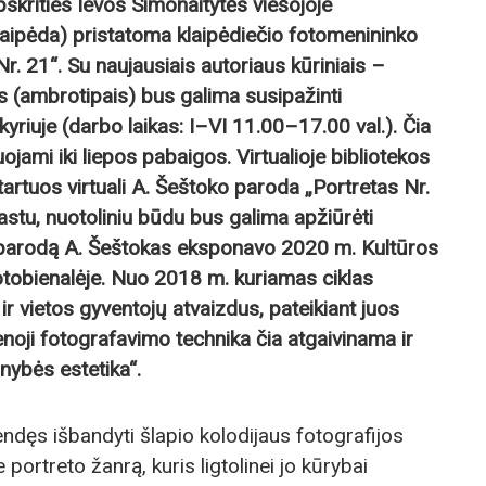
krities Ievos Simonaitytės viešojoje
Klaipėda) pristatoma klaipėdiečio fotomenininko
. 21“. Su naujausiais autoriaus kūriniais –
is (ambrotipais) bus galima susipažinti
yriuje (darbo laikas: I–VI 11.00–17.00 val.). Čia
ami iki liepos pabaigos. Virtualioje bibliotekos
artuos virtuali A. Šeštoko paroda „Portretas Nr.
rastu, nuotoliniu būdu bus galima apžiūrėti
ią parodą A. Šeštokas eksponavo 2020 m. Kultūros
fotobienalėje. Nuo 2018 m. kuriamas ciklas
ir vietos gyventojų atvaizdus, pateikiant juos
enoji fotografavimo technika čia atgaivinama ir
nybės estetika“.
dęs išbandyti šlapio kolodijaus fotografijos
portreto žanrą, kuris ligtolinei jo kūrybai