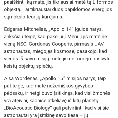
paaiškinti, ką matė, jis tikriausiai matė tą L formos
objektą. Tai tikriausiai duos papildomos energijos
sąmokslo teorijų kūrėjams.
Edgaras Mitchellas, „Apollo 14“ įgulos narys,
anksčiau teigė, kad pakeliui į Mėnulį jis matė ne
vieną NSO. Gordonas Cooperis, pirmasis JAV
astronautas, miegojęs kosmose, pasakojo, kad
vienos iš savo misijų metu jis net norėjo pasivyti
keistų objektų spiečių.
Alsa Wordenas, „Apollo 15“ misijos narys, taip
pat teigė, kad matė nežemiškos gyvybės
pėdsakų, ir netgi buvo įsitikinęs, kad visi žmonės
yra ateiviai, kadaise atkeliavę iš kitų planetų.
„BioAcoustic Biology“ gali patvirtinti, kad visi šie
astronautai yra įsitikinę savo tiesa – jų