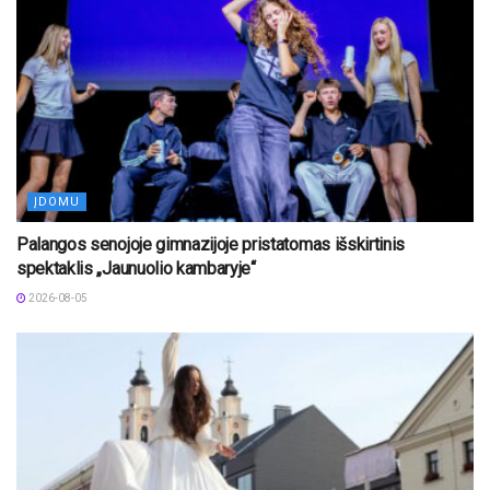
ĮDOMU
Palangos senojoje gimnazijoje pristatomas išskirtinis
spektaklis „Jaunuolio kambaryje“
2026-08-05