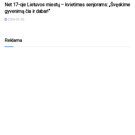
Net 17-oje Lietuvos miestų – kvietimas senjorams: „Švęskime
gyvenimą čia ir dabar!“
2026-07-30
Reklama