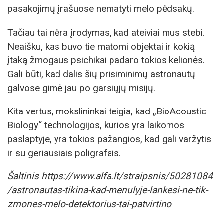
pasakojimų įrašuose nematyti melo pėdsakų.
Tačiau tai nėra įrodymas, kad ateiviai mus stebi.
Neaišku, kas buvo tie matomi objektai ir kokią
įtaką žmogaus psichikai padaro tokios kelionės.
Gali būti, kad dalis šių prisiminimų astronautų
galvose gimė jau po garsiųjų misijų.
Kita vertus, mokslininkai teigia, kad „BioAcoustic
Biology“ technologijos, kurios yra laikomos
paslaptyje, yra tokios pažangios, kad gali varžytis
ir su geriausiais poligrafais.
Šaltinis https://www.alfa.lt/straipsnis/50281084
/astronautas-tikina-kad-menulyje-lankesi-ne-tik-
zmones-melo-detektorius-tai-patvirtino