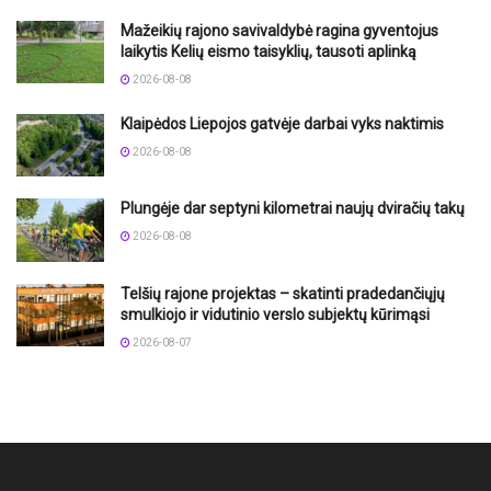
Mažeikių rajono savivaldybė ragina gyventojus
laikytis Kelių eismo taisyklių, tausoti aplinką
2026-08-08
Klaipėdos Liepojos gatvėje darbai vyks naktimis
2026-08-08
Plungėje dar septyni kilometrai naujų dviračių takų
2026-08-08
Telšių rajone projektas – skatinti pradedančiųjų
smulkiojo ir vidutinio verslo subjektų kūrimąsi
2026-08-07