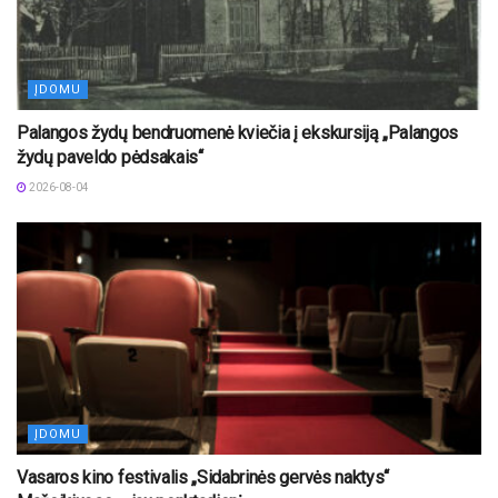
ĮDOMU
Palangos žydų bendruomenė kviečia į ekskursiją „Palangos
žydų paveldo pėdsakais“
2026-08-04
ĮDOMU
Vasaros kino festivalis „Sidabrinės gervės naktys“