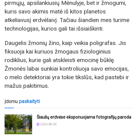
pirmųjų, apsilankiusių Mėnulyje, bet ir žmogumi,
kuris savo akimis matė iš kitos planetos
atkeliavusį erdvėlaivį. Tačiau šiandien mes turime
technologijas, kurios gali tai išsiaiškinti.
Daugelis žmonių žino, kaip veikia poligrafas. Jis
fiksuoja kai kuriuos žmogaus fiziologinius
rodiklius, kurie gali atskleisti emocinę būklę.
Žmonės labai sunkiai kontroliuoja savo emocijas,
o melo detektoriai yra tokie tikslūs, kad pastebi ir
mažus pakitimus.
Įdomu
paskaityti
Šiaulių erdvėse eksponuojama fotografijų paroda
2026-08-06