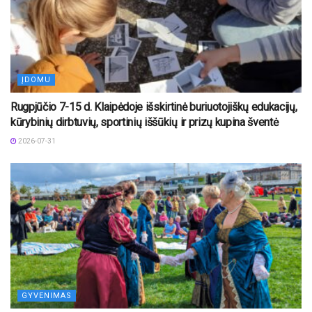
ĮDOMU
Rugpjūčio 7-15 d. Klaipėdoje išskirtinė buriuotojiškų edukacijų,
kūrybinių dirbtuvių, sportinių iššūkių ir prizų kupina šventė
2026-07-31
GYVENIMAS