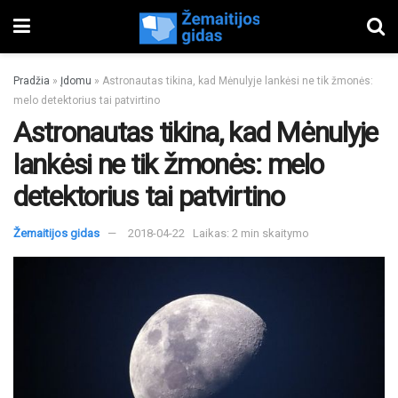
Pradžia
»
Įdomu
»
Astronautas tikina, kad Mėnulyje lankėsi ne tik žmonės:
melo detektorius tai patvirtino
Astronautas tikina, kad Mėnulyje
lankėsi ne tik žmonės: melo
detektorius tai patvirtino
Žemaitijos gidas
2018-04-22
Laikas: 2 min skaitymo