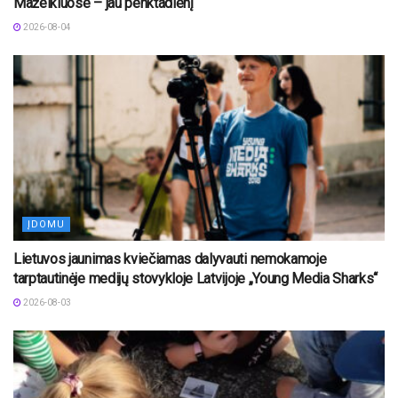
Mažeikiuose – jau penktadienį
2026-08-04
ĮDOMU
Lietuvos jaunimas kviečiamas dalyvauti nemokamoje
tarptautinėje medijų stovykloje Latvijoje „Young Media Sharks“
2026-08-03