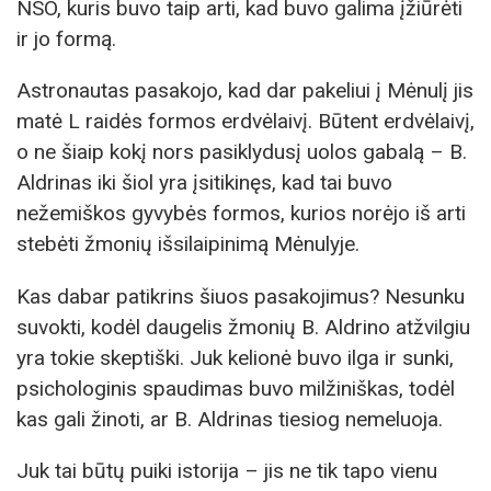
NSO, kuris buvo taip arti, kad buvo galima įžiūrėti
ir jo formą.
Astronautas pasakojo, kad dar pakeliui į Mėnulį jis
matė L raidės formos erdvėlaivį. Būtent erdvėlaivį,
o ne šiaip kokį nors pasiklydusį uolos gabalą – B.
Aldrinas iki šiol yra įsitikinęs, kad tai buvo
nežemiškos gyvybės formos, kurios norėjo iš arti
stebėti žmonių išsilaipinimą Mėnulyje.
Kas dabar patikrins šiuos pasakojimus? Nesunku
suvokti, kodėl daugelis žmonių B. Aldrino atžvilgiu
yra tokie skeptiški. Juk kelionė buvo ilga ir sunki,
psichologinis spaudimas buvo milžiniškas, todėl
kas gali žinoti, ar B. Aldrinas tiesiog nemeluoja.
Juk tai būtų puiki istorija – jis ne tik tapo vienu