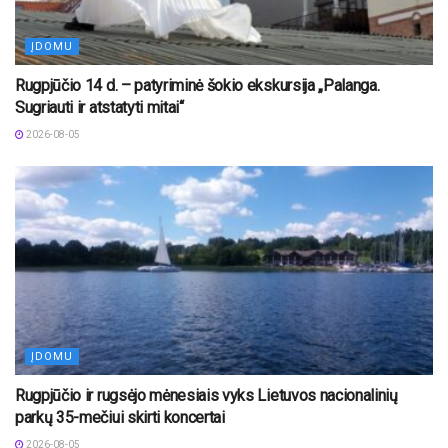
ĮDOMU
Rugpjūčio 14 d. – patyriminė šokio ekskursija „Palanga.
Sugriauti ir atstatyti mitai“
2026-08-05
ĮDOMU
Rugpjūčio ir rugsėjo mėnesiais vyks Lietuvos nacionalinių
parkų 35-mečiui skirti koncertai
2026-08-05