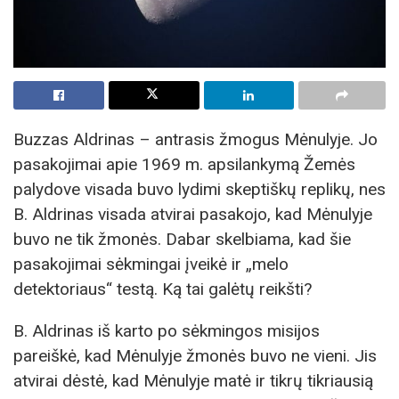
Buzzas Aldrinas – antrasis žmogus Mėnulyje. Jo
pasakojimai apie 1969 m. apsilankymą Žemės
palydove visada buvo lydimi skeptiškų replikų, nes
B. Aldrinas visada atvirai pasakojo, kad Mėnulyje
buvo ne tik žmonės. Dabar skelbiama, kad šie
pasakojimai sėkmingai įveikė ir „melo
detektoriaus“ testą. Ką tai galėtų reikšti?
B. Aldrinas iš karto po sėkmingos misijos
pareiškė, kad Mėnulyje žmonės buvo ne vieni. Jis
atvirai dėstė, kad Mėnulyje matė ir tikrų tikriausią