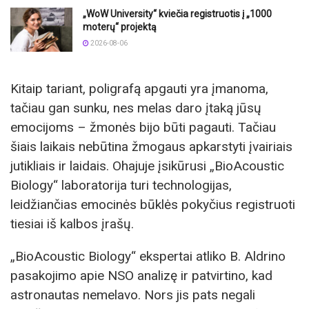
„WoW University“ kviečia registruotis į „1000
moterų“ projektą
2026-08-06
Kitaip tariant, poligrafą apgauti yra įmanoma,
tačiau gan sunku, nes melas daro įtaką jūsų
emocijoms – žmonės bijo būti pagauti. Tačiau
šiais laikais nebūtina žmogaus apkarstyti įvairiais
jutikliais ir laidais. Ohajuje įsikūrusi „BioAcoustic
Biology“ laboratorija turi technologijas,
leidžiančias emocinės būklės pokyčius registruoti
tiesiai iš kalbos įrašų.
„BioAcoustic Biology“ ekspertai atliko B. Aldrino
pasakojimo apie NSO analizę ir patvirtino, kad
astronautas nemelavo. Nors jis pats negali