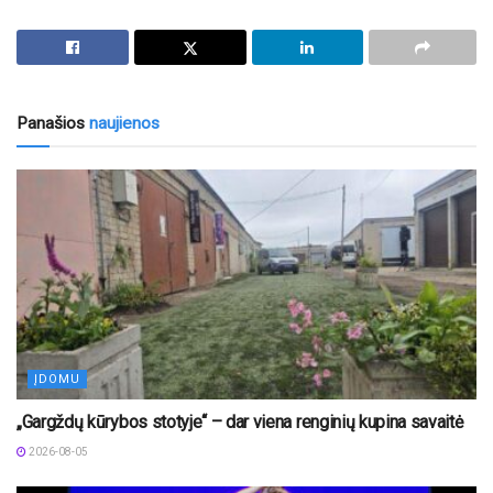
Panašios
naujienos
ĮDOMU
„Gargždų kūrybos stotyje“ – dar viena renginių kupina savaitė
2026-08-05