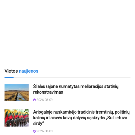
Vietos
naujienos
Šilalės rajone numatytas melioracijos statinių
rekonstravimas
2026-08-09
Ariogaloje nuskambėjo tradicinis tremtinių, politinių
kalinių ir laisvės kovų dalyvių sąskrydis „Su Lietuva
širdy“
2026-08-08