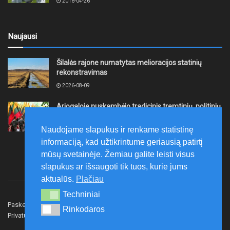
2016-04-26
Naujausi
Šilalės rajone numatytas melioracijos statinių
rekonstravimas
2026-08-09
Ariogaloje nuskambėjo tradicinis tremtinių, politinių
kalinių ir laisvės kovų dalyvių sąskrydis „Su Lietuva
širdy“
Naudojame slapukus ir renkame statistinę
2026-08-08
informaciją, kad užtikrintume geriausią patirtį
mūsų svetainėje. Žemiau galite leisti visus
slapukus ar išsaugoti tik tuos, kurie jums
aktualūs.
Plačiau
Techniniai
Techniniai
Paskelbk naujieną
Rašyti redakcijai
Reklama
Rinkodaros
Rinkodaros
Privatumo politika
Susisiekite