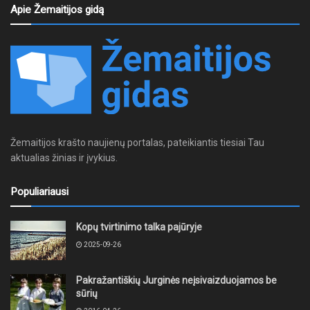
Apie Žemaitijos gidą
Žemaitijos krašto naujienų portalas, pateikiantis tiesiai Tau
aktualias žinias ir įvykius.
Populiariausi
Kopų tvirtinimo talka pajūryje
2025-09-26
Pakražantiškių Jurginės neįsivaizduojamos be
sūrių