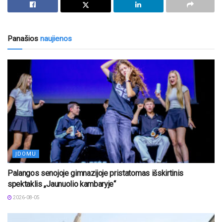
Panašios
naujienos
ĮDOMU
Palangos senojoje gimnazijoje pristatomas išskirtinis
spektaklis „Jaunuolio kambaryje“
2026-08-05