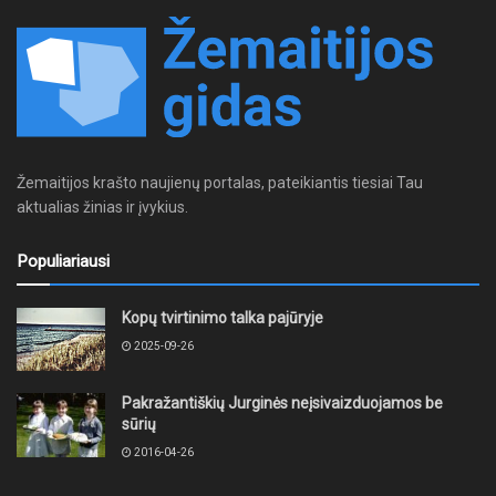
Žemaitijos krašto naujienų portalas, pateikiantis tiesiai Tau
aktualias žinias ir įvykius.
Populiariausi
Kopų tvirtinimo talka pajūryje
2025-09-26
Pakražantiškių Jurginės neįsivaizduojamos be
sūrių
2016-04-26