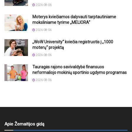
2026-08-06
Moterys kviečiamos dalyvauti tarptautiniame
moksliniame tyrime „MELIORA“
2026-08-06
„WoW University“ kviečia registruotis į „1000
moterų“ projektą
2026-08-06
Tauragės rajono savivaldybė finansuos
neformaliojo mokinių sportinio ugdymo programas
2026-08-06
Apie Žemaitijos gidą