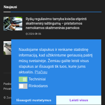
Naujausi
Ryšių reguliavimo tarnyba kviečia stiprinti
skaitmeninį raštingumą – pristatomos
nemokamos skaitmeninės pamokos
2026-08-06
Ernesto Galvanausko bulvaro atnaujinimas
Klaipėdoje juda į priekį
Naudojame slapukus ir renkame statistinę
2026-08-06
informaciją, kad užtikrintume geriausią patirtį
mūsų svetainėje. Žemiau galite leisti visus
slapukus ar išsaugoti tik tuos, kurie jums
aktualūs.
Plačiau
Techniniai
Techniniai
Paskelbk naujieną
Rašyti redakcijai
Reklama
Rinkodaros
Rinkodaros
Privatumo politika
Susisiekite
© Žemaitijos gidas.
Išsaugoti nustatymus
Leisti visus