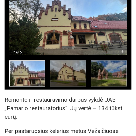
-
+
1
Iš 6
Remonto ir restauravimo darbus vykdė UAB
„Pamario restauratorius“. Jų vertė – 134 tūkst.
eurų.
Per pastaruosius kelerius metus Vėžaičiuose