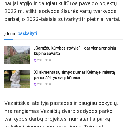
naujai atgijo ir daugiau kultūros paveldo objektų.
2022 m. atlikti sodybos šiaurės vartų tvarkybos
darbai, o 2023-iaisiais sutvarkyti ir pietiniai vartai.
Įdomu
paskaityti
„Gargždų kūrybos stotyje“ – dar viena renginių
kupina savaitė
2026-08-05
XII akmentašių simpoziumas Kelmėje: miestą
papuošė trys nauji kūriniai
2026-08-05
Vėžaitiškiai ateityje pastebės ir daugiau pokyčių.
Yra rengiamas Vėžaičių dvaro sodybos parko
tvarkybos darbų projektas, numatantis parką
pritaikyti visuomenės poreikiams. Taip pat