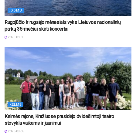
ĮDOMU
Rugpjūčio ir rugsėjo mėnesiais vyks Lietuvos nacionalinių
parkų 35-mečiui skirti koncertai
2026-08-05
KELMĖ
Kelmės rajone, Kražiuose prasidėjo dvidešimtoji teatro
stovykla vaikams ir jaunimui
2026-08-05