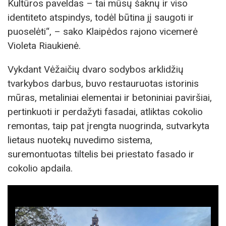
Kultūros paveldas – tai mūsų šaknų ir viso
identiteto atspindys, todėl būtina jį saugoti ir
puoselėti“, – sako Klaipėdos rajono vicemerė
Violeta Riaukienė.
Vykdant Vėžaičių dvaro sodybos arklidžių
tvarkybos darbus, buvo restauruotas istorinis
mūras, metaliniai elementai ir betoniniai paviršiai,
pertinkuoti ir perdažyti fasadai, atliktas cokolio
remontas, taip pat įrengta nuogrinda, sutvarkyta
lietaus nuotekų nuvedimo sistema,
suremontuotas tiltelis bei priestato fasado ir
cokolio apdaila.