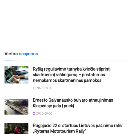
Vietos
naujienos
Ryšių reguliavimo tarnyba kviečia stiprinti
skaitmeninį raštingumą – pristatomos
nemokamos skaitmeninės pamokos
2026-08-06
Ernesto Galvanausko bulvaro atnaujinimas
Klaipėdoje juda į priekį
2026-08-06
Rugpjūčio 22 d. startuos Lietuvos pažinimo ralis
„Ryterna Mototourism Rally“