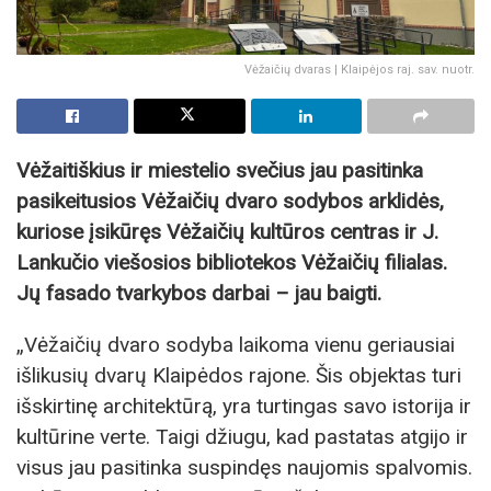
Vėžaičių dvaras | Klaipėjos raj. sav. nuotr.
Vėžaitiškius ir miestelio svečius jau pasitinka
pasikeitusios Vėžaičių dvaro sodybos arklidės,
kuriose įsikūręs Vėžaičių kultūros centras ir J.
Lankučio viešosios bibliotekos Vėžaičių filialas.
Jų fasado tvarkybos darbai – jau baigti.
„Vėžaičių dvaro sodyba laikoma vienu geriausiai
išlikusių dvarų Klaipėdos rajone. Šis objektas turi
išskirtinę architektūrą, yra turtingas savo istorija ir
kultūrine verte. Taigi džiugu, kad pastatas atgijo ir
visus jau pasitinka suspindęs naujomis spalvomis.