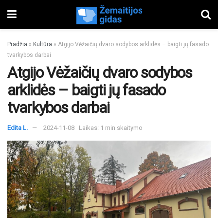
Pradžia
»
Kultūra
»
Atgijo Vėžaičių dvaro sodybos arklidės – baigti jų fasado
tvarkybos darbai
Atgijo Vėžaičių dvaro sodybos
arklidės – baigti jų fasado
tvarkybos darbai
Edita L.
2024-11-08
Laikas: 1 min skaitymo