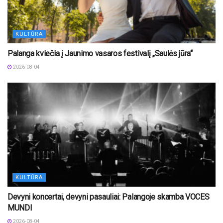
KULTŪRA
Palanga kviečia į Jaunimo vasaros festivalį „Saulės jūra“
2026-08-04
KULTŪRA
Devyni koncertai, devyni pasauliai: Palangoje skamba VOCES
MUNDI
2026-08-04