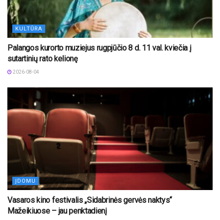
KULTŪRA
Palangos kurorto muziejus rugpjūčio 8 d. 11 val. kviečia į
sutartinių rato kelionę
2026-08-04
ĮDOMU
Vasaros kino festivalis „Sidabrinės gervės naktys“
Mažeikiuose – jau penktadienį