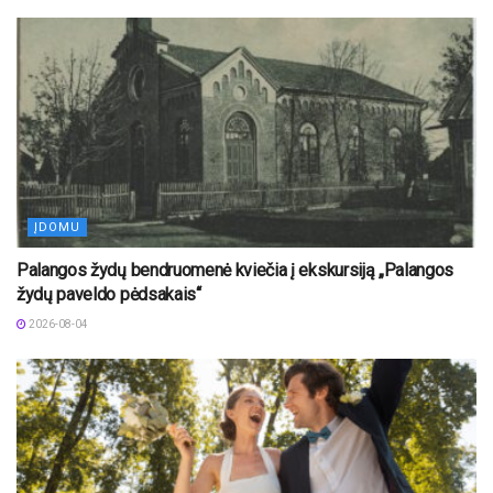
ĮDOMU
Palangos žydų bendruomenė kviečia į ekskursiją „Palangos
žydų paveldo pėdsakais“
2026-08-04