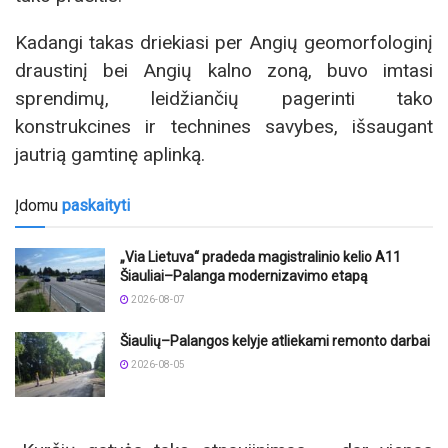
Kadangi takas driekiasi per Angių geomorfologinį
draustinį bei Angių kalno zoną, buvo imtasi
sprendimų, leidžiančių pagerinti tako
konstrukcines ir technines savybes, išsaugant
jautrią gamtinę aplinką.
Įdomu
paskaityti
„Via Lietuva“ pradeda magistralinio kelio A11
Šiauliai–Palanga modernizavimo etapą
2026-08-07
Šiaulių–Palangos kelyje atliekami remonto darbai
2026-08-05