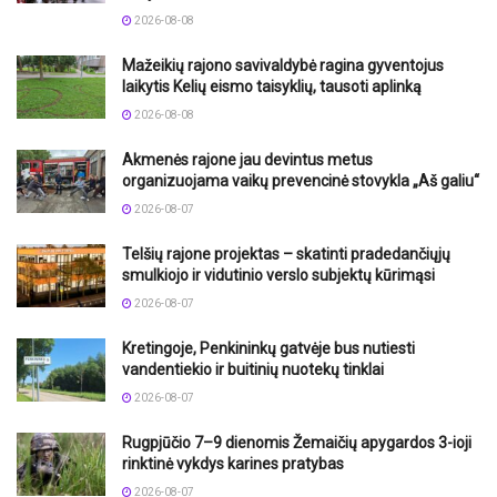
2026-08-08
Mažeikių rajono savivaldybė ragina gyventojus
laikytis Kelių eismo taisyklių, tausoti aplinką
2026-08-08
Akmenės rajone jau devintus metus
organizuojama vaikų prevencinė stovykla „Aš galiu“
2026-08-07
Telšių rajone projektas – skatinti pradedančiųjų
smulkiojo ir vidutinio verslo subjektų kūrimąsi
2026-08-07
Kretingoje, Penkininkų gatvėje bus nutiesti
vandentiekio ir buitinių nuotekų tinklai
2026-08-07
Rugpjūčio 7–9 dienomis Žemaičių apygardos 3-ioji
rinktinė vykdys karines pratybas
2026-08-07