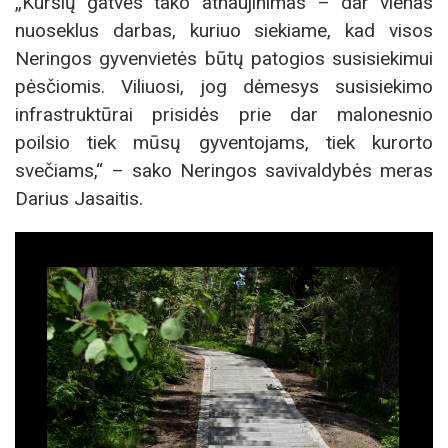
„Kuršių gatvės tako atnaujinimas – dar vienas
nuoseklus darbas, kuriuo siekiame, kad visos
Neringos gyvenvietės būtų patogios susisiekimui
pėsčiomis. Viliuosi, jog dėmesys susisiekimo
infrastruktūrai prisidės prie dar malonesnio
poilsio tiek mūsų gyventojams, tiek kurorto
svečiams,“ – sako Neringos savivaldybės meras
Darius Jasaitis.