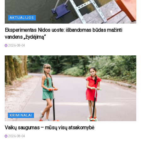
AKTUALIJOS
Eksperimentas Nidos uoste: išbandomas būdas mažinti
vandens „žydėjimą“
2026-08-04
KRIMINALAI
Vaikų saugumas – mūsų visų atsakomybė
2026-08-04