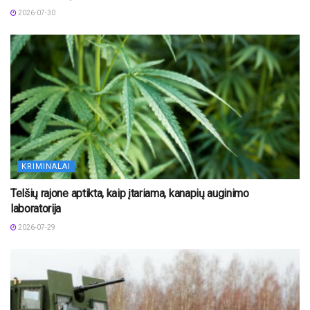
2026-07-30
KRIMINALAI
Telšių rajone aptikta, kaip įtariama, kanapių auginimo
laboratorija
2026-07-29