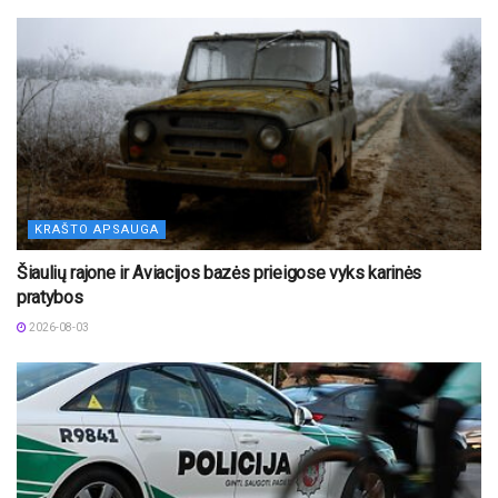
KRAŠTO APSAUGA
Šiaulių rajone ir Aviacijos bazės prieigose vyks karinės
pratybos
2026-08-03