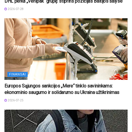
DHL perka „Venipak“ grupę: stiprins pozicijas Baltijos šalyse
2026-07-28
FINANSAI
Europos Sąjungos sankcijos „Mere“ tinklo savininkams:
ekonominio saugumo ir solidarumo su Ukraina užtikrinimas
2026-07-25