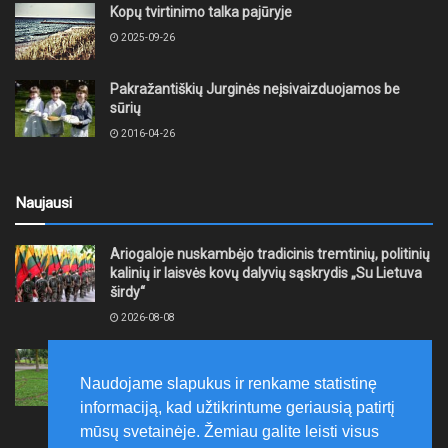
Kopų tvirtinimo talka pajūryje
2025-09-26
Pakražantiškių Jurginės neįsivaizduojamos be
sūrių
2016-04-26
Naujausi
Ariogaloje nuskambėjo tradicinis tremtinių, politinių
kalinių ir laisvės kovų dalyvių sąskrydis „Su Lietuva
širdy“
2026-08-08
Mažeikių rajono savivaldybė ragina gyventojus
laikytis Kelių eismo taisyklių, tausoti aplinką
Naudojame slapukus ir renkame statistinę
2026-08-08
informaciją, kad užtikrintume geriausią patirtį
mūsų svetainėje. Žemiau galite leisti visus