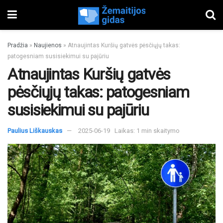
Pradžia
»
Naujienos
»
Atnaujintas Kuršių gatvės pėsčiųjų takas:
patogesniam susisiekimui su pajūriu
Atnaujintas Kuršių gatvės
pėsčiųjų takas: patogesniam
susisiekimui su pajūriu
Paulius Liškauskas
2025-06-19
Laikas: 1 min skaitymo