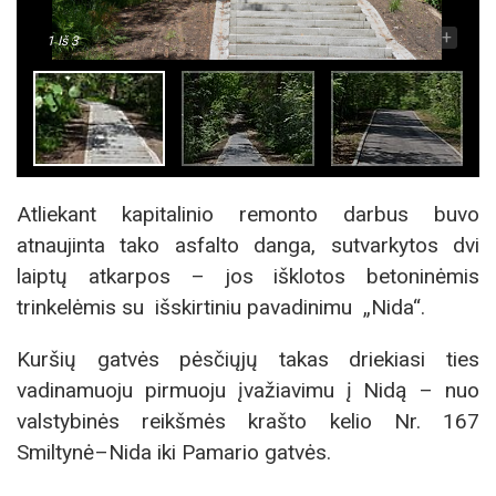
-
+
1
Iš 3
Atliekant kapitalinio remonto darbus buvo
atnaujinta tako asfalto danga, sutvarkytos dvi
laiptų atkarpos – jos išklotos betoninėmis
trinkelėmis su išskirtiniu pavadinimu „Nida“.
Kuršių gatvės pėsčiųjų takas driekiasi ties
vadinamuoju pirmuoju įvažiavimu į Nidą – nuo
valstybinės reikšmės krašto kelio Nr. 167
Smiltynė–Nida iki Pamario gatvės.