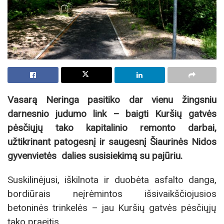
Vasarą Neringa pasitiko dar vienu žingsniu
darnesnio judumo link – baigti Kuršių gatvės
pėsčiųjų tako kapitalinio remonto darbai,
užtikrinant patogesnį ir saugesnį Šiaurinės Nidos
gyvenvietės dalies susisiekimą su pajūriu.
Suskilinėjusi, iškilnota ir duobėta asfalto danga,
bordiūrais neįrėmintos išsivaikščiojusios
betoninės trinkelės – jau Kuršių gatvės pėsčiųjų
tako praeitis.