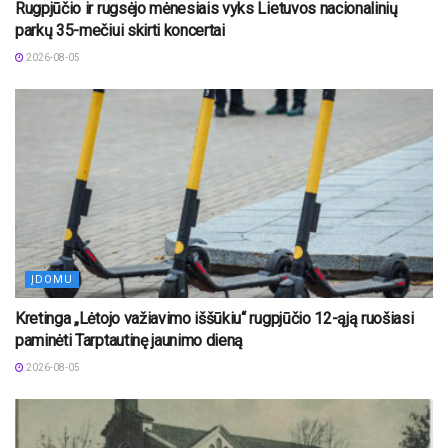
Rugpjūčio ir rugsėjo mėnesiais vyks Lietuvos nacionalinių
parkų 35-mečiui skirti koncertai
2026-08-05
ĮDOMU
Kretinga „Lėtojo važiavimo iššūkiu“ rugpjūčio 12-ąją ruošiasi
paminėti Tarptautinę jaunimo dieną
2026-08-05