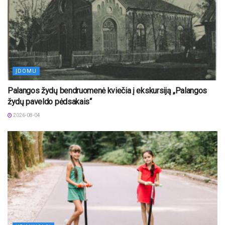
ĮDOMU
Palangos žydų bendruomenė kviečia į ekskursiją „Palangos
žydų paveldo pėdsakais“
2026-08-04