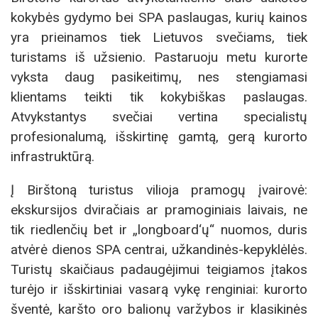
kokybės gydymo bei SPA paslaugas, kurių kainos
yra prieinamos tiek Lietuvos svečiams, tiek
turistams iš užsienio. Pastaruoju metu kurorte
vyksta daug pasikeitimų, nes stengiamasi
klientams teikti tik kokybiškas paslaugas.
Atvykstantys svečiai vertina specialistų
profesionalumą, išskirtinę gamtą, gerą kurorto
infrastruktūrą.
Į Birštoną turistus vilioja pramogų įvairovė:
ekskursijos dviračiais ar pramoginiais laivais, ne
tik riedlenčių bet ir „longboard‘ų“ nuomos, duris
atvėrė dienos SPA centrai, užkandinės-kepyklėlės.
Turistų skaičiaus padaugėjimui teigiamos įtakos
turėjo ir išskirtiniai vasarą vykę renginiai: kurorto
šventė, karšto oro balionų varžybos ir klasikinės