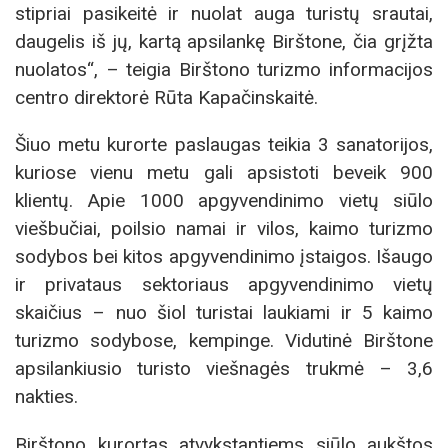
stipriai pasikeitė ir nuolat auga turistų srautai,
daugelis iš jų, kartą apsilankę Birštone, čia grįžta
nuolatos“, – teigia Birštono turizmo informacijos
centro direktorė Rūta Kapačinskaitė.
Šiuo metu kurorte paslaugas teikia 3 sanatorijos,
kuriose vienu metu gali apsistoti beveik 900
klientų. Apie 1000 apgyvendinimo vietų siūlo
viešbučiai, poilsio namai ir vilos, kaimo turizmo
sodybos bei kitos apgyvendinimo įstaigos. Išaugo
ir privataus sektoriaus apgyvendinimo vietų
skaičius – nuo šiol turistai laukiami ir 5 kaimo
turizmo sodybose, kempinge. Vidutinė Birštone
apsilankiusio turisto viešnagės trukmė – 3,6
nakties.
Birštono kurortas atvykstantiems siūlo aukštos