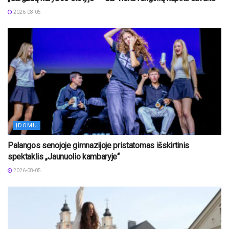
2026-08-05
ĮDOMU
Palangos senojoje gimnazijoje pristatomas išskirtinis
spektaklis „Jaunuolio kambaryje“
2026-08-05