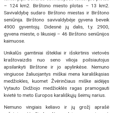
– 124 km2. Birštono miesto plotas – 13 km2.
Savivaldybę sudaro Birštono miestas ir Birštono
seniūnija. Birštono savivaldybėje gyvena beveik
4900 gyventojų. Didesnė jų dalis, t.y. 2900,
gyvena mieste, o likusieji – 46 Birštono seniūnijos
kaimuose.
Unikalūs gamtiniai ištekliai ir išskirtinis vietovės
kraštovaizdis nuo seno vilioja poilsiautojus
apsilankyti Birštone ir jo apylinkėse. Nemuno
vingiuose žaliuojantys miškai mena karališkąsias
medžiokles, kuomet Žvėrinčiaus miške aidėjęs
Vytauto Didžiojo medžioklės ragas pramogauti
kvietė to meto Europos karališkųjų šeimų narius.
Nemuno vingiais keliavo ir jų grožį aprašė