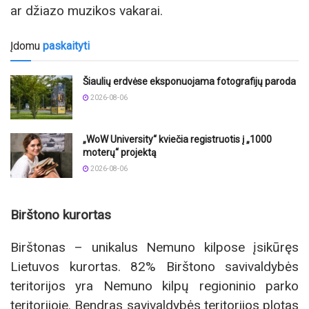
ar džiazo muzikos vakarai.
Įdomu
paskaityti
Šiaulių erdvėse eksponuojama fotografijų paroda
2026-08-06
„WoW University“ kviečia registruotis į „1000
moterų“ projektą
2026-08-06
Birštono kurortas
Birštonas – unikalus Nemuno kilpose įsikūręs
Lietuvos kurortas. 82% Birštono savivaldybės
teritorijos yra Nemuno kilpų regioninio parko
teritorijoje. Bendras savivaldybės teritorijos plotas