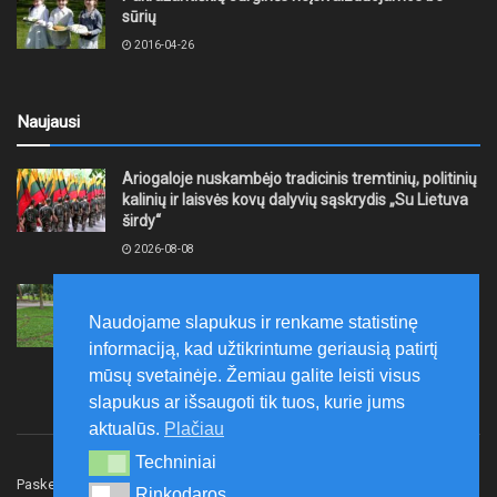
sūrių
2016-04-26
Naujausi
Ariogaloje nuskambėjo tradicinis tremtinių, politinių
kalinių ir laisvės kovų dalyvių sąskrydis „Su Lietuva
širdy“
2026-08-08
Mažeikių rajono savivaldybė ragina gyventojus
laikytis Kelių eismo taisyklių, tausoti aplinką
Naudojame slapukus ir renkame statistinę
2026-08-08
informaciją, kad užtikrintume geriausią patirtį
mūsų svetainėje. Žemiau galite leisti visus
slapukus ar išsaugoti tik tuos, kurie jums
aktualūs.
Plačiau
Techniniai
Techniniai
Paskelbk naujieną
Rašyti redakcijai
Reklama
Rinkodaros
Rinkodaros