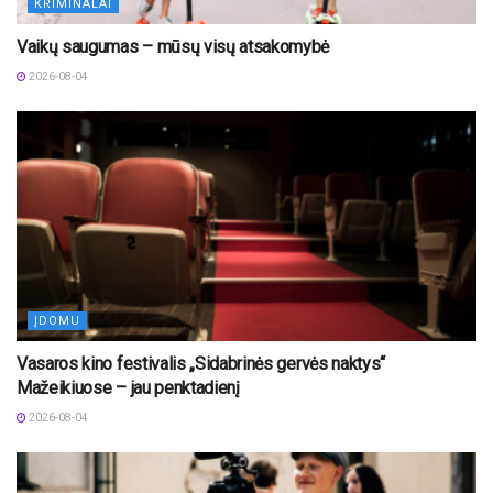
KRIMINALAI
Vaikų saugumas – mūsų visų atsakomybė
2026-08-04
ĮDOMU
Vasaros kino festivalis „Sidabrinės gervės naktys“
Mažeikiuose – jau penktadienį
2026-08-04