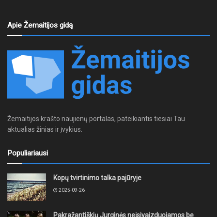
Apie Žemaitijos gidą
Žemaitijos krašto naujienų portalas, pateikiantis tiesiai Tau
aktualias žinias ir įvykius.
Populiariausi
Kopų tvirtinimo talka pajūryje
2025-09-26
Pakražantiškių Jurginės neįsivaizduojamos be