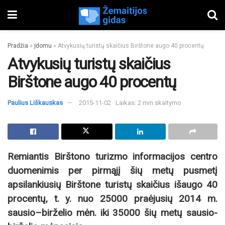
Pradžia
»
Įdomu
»
Atvykusių turistų skaičius Birštone augo 40 procentų
Atvykusių turistų skaičius
Birštone augo 40 procentų
Paulius Liškauskas
2015-11-02
Laikas: 2 min skaitymo
Remiantis Birštono turizmo informacijos centro
duomenimis per pirmąjį šių metų pusmetį
apsilankiusių Birštone turistų skaičius išaugo 40
procentų, t. y. nuo 25000 praėjusių 2014 m.
sausio–birželio mėn. iki 35000 šių metų sausio-