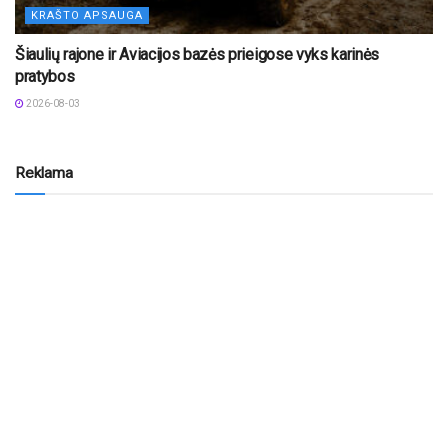
KRAŠTO APSAUGA
Šiaulių rajone ir Aviacijos bazės prieigose vyks karinės
pratybos
2026-08-03
Reklama