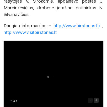
rašytojas V. Sirokomlė, apdainavo poetas J.
Marcinkevičius, drobėse įamžino dailininkas N.
Silvanavičius.
Daugiau informacijos –
http://www.birstonas.lt/
,
http://www.visitbirstonas.lt
-
+
1
Iš 1