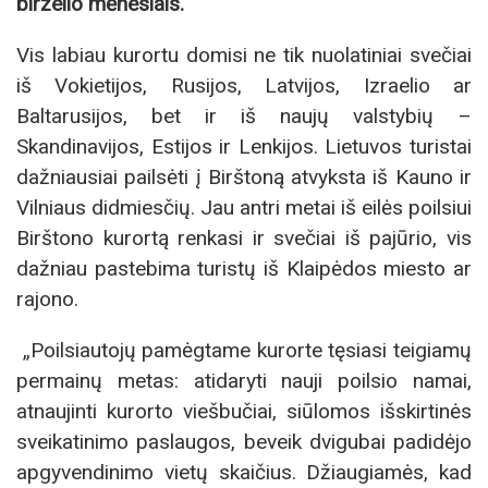
birželio mėnesiais.
Vis labiau kurortu domisi ne tik nuolatiniai svečiai
iš Vokietijos, Rusijos, Latvijos, Izraelio ar
Baltarusijos, bet ir iš naujų valstybių –
Skandinavijos, Estijos ir Lenkijos. Lietuvos turistai
dažniausiai pailsėti į Birštoną atvyksta iš Kauno ir
Vilniaus didmiesčių. Jau antri metai iš eilės poilsiui
Birštono kurortą renkasi ir svečiai iš pajūrio, vis
dažniau pastebima turistų iš Klaipėdos miesto ar
rajono.
„Poilsiautojų pamėgtame kurorte tęsiasi teigiamų
permainų metas: atidaryti nauji poilsio namai,
atnaujinti kurorto viešbučiai, siūlomos išskirtinės
sveikatinimo paslaugos, beveik dvigubai padidėjo
apgyvendinimo vietų skaičius. Džiaugiamės, kad