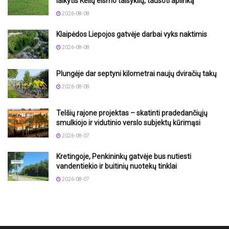
laikytis Kelių eismo taisyklių, tausoti aplinką
2026-08-08
Klaipėdos Liepojos gatvėje darbai vyks naktimis
2026-08-08
Plungėje dar septyni kilometrai naujų dviračių takų
2026-08-08
Telšių rajone projektas – skatinti pradedančiųjų
smulkiojo ir vidutinio verslo subjektų kūrimąsi
2026-08-07
Kretingoje, Penkininkų gatvėje bus nutiesti
vandentiekio ir buitinių nuotekų tinklai
2026-08-07