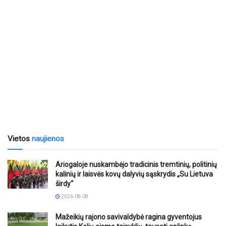
Vietos
naujienos
Ariogaloje nuskambėjo tradicinis tremtinių, politinių
kalinių ir laisvės kovų dalyvių sąskrydis „Su Lietuva
širdy“
2026-08-08
Mažeikių rajono savivaldybė ragina gyventojus