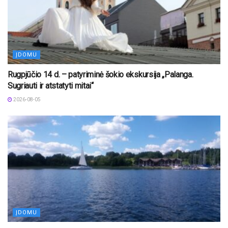
ĮDOMU
Rugpjūčio 14 d. – patyriminė šokio ekskursija „Palanga.
Sugriauti ir atstatyti mitai“
2026-08-05
ĮDOMU