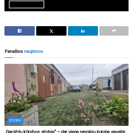
Panašios
naujienos
ĮDOMU
„Gargždų kūrybos stotyje“ – dar viena renginių kupina savaitė