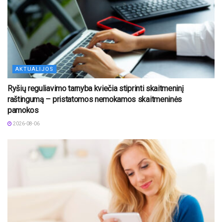
AKTUALIJOS
Ryšių reguliavimo tarnyba kviečia stiprinti skaitmeninį
raštingumą – pristatomos nemokamos skaitmeninės
pamokos
2026-08-06