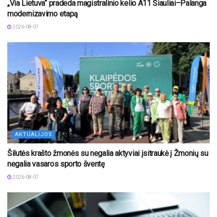
„Via Lietuva“ pradeda magistralinio kelio A11 Šiauliai–Palanga
modernizavimo etapą
2026-08-07
AKTUALIJOS
Šilutės krašto žmonės su negalia aktyviai įsitraukė į Žmonių su
negalia vasaros sporto šventę
2026-08-07