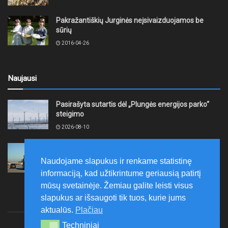
Pakražantiškių Jurginės neįsivaizduojamos be
sūrių
2016-04-26
Naujausi
Pasirašyta sutartis dėl „Plungės energijos parko“
steigimo
2026-08-10
Vidutinės kuro kainos pirmadienį Lietuvos
degalinėse sumažėjo
Naudojame slapukus ir renkame statistinę
2026-08-10
informaciją, kad užtikrintume geriausią patirtį
mūsų svetainėje. Žemiau galite leisti visus
slapukus ar išsaugoti tik tuos, kurie jums
aktualūs.
Plačiau
Techniniai
Techniniai