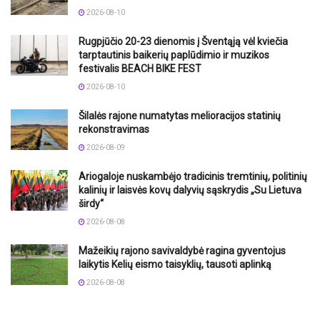
2026-08-10
Rugpjūčio 20-23 dienomis į Šventąją vėl kviečia
tarptautinis baikerių paplūdimio ir muzikos
festivalis BEACH BIKE FEST
2026-08-10
Šilalės rajone numatytas melioracijos statinių
rekonstravimas
2026-08-09
Ariogaloje nuskambėjo tradicinis tremtinių, politinių
kalinių ir laisvės kovų dalyvių sąskrydis „Su Lietuva
širdy“
2026-08-08
Mažeikių rajono savivaldybė ragina gyventojus
laikytis Kelių eismo taisyklių, tausoti aplinką
2026-08-08