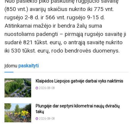
Nuo pasiekto piko paskutinę rugpjūčio savaitę
(850 vnt.) avarijų skaičius nukrito iki 775 vnt.
rugsėjo 2-8 d. ir 566 vnt. rugsėjo 9-15 d.
Atitinkamai mažėjo ir bendra žalų suma
nuostoliams padengti – pirmąją rugsėjo savaitę ji
sudarė 821 tūkst. eurų, o antrąją savaitę nukrito
iki 530 tūkst. eurų, rodo bendrovės duomenys.
Įdomu
paskaityti
Klaipėdos Liepojos gatvėje darbai vyks naktimis
2026-08-08
Plungėje dar septyni kilometrai naujų dviračių
takų
2026-08-08