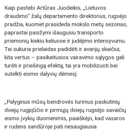
Kaip pastebi Artūras Juodeikis, „Lietuvos
draudimo“ žalų departamento direktorius, rugsėjo
pradžia, kuomet prasideda mokslo metų sezonas,
paprastai pasižymi išaugusiu transporto
priemonių kiekiu keliuose ir judėjimo intensyvumu.
Tai sukuria prielaidas padidėti ir avarijų skaičiui,
kita vertus – pasikeitusios vairavimo sąlygos gali
turėti ir priešingą efektą, tai yra mobilizuoti bei
sutelkti eismo dalyvių dėmesį.
„Palyginus mūsų bendrovės turimus paskutinių
dviejų rugpjūčio ir pirmųjų dviejų rugsėjo savaičių
eismo įvykių duomenimis, paaiškėjo, kad vasaros
ir rudens sandūroje pati nesaugiausia