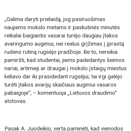
„Galima daryti prielaidą, jog pasiruošimas
naujiems mokslo metams ir paskutinės minutės
reikalai baigiantis vasarai turėjo daugiau įtakos
avaringumo augimui, nei realus grįžimas į įprastą
rudens rutiną rugsėjo pradžioje. Be to, nereikia
pamiršti, kad studentai, jiems padedantys šeimos
nariai, artimieji ar draugai į mokslo įstaigų miestus
keliavo dar iki prasidedant rugsėjui, tai irgi galėjo
turėti įtakos avarijų skaičiaus augimui vasaros
pabaigoje“, − komentuoja „Lietuvos draudimo“
atstovas.
Pasak A. Juodeikio, verta paminėti, kad vienodos