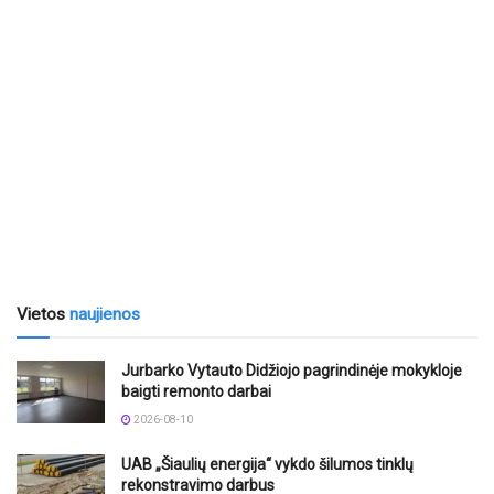
Vietos
naujienos
Jurbarko Vytauto Didžiojo pagrindinėje mokykloje
baigti remonto darbai
2026-08-10
UAB „Šiaulių energija“ vykdo šilumos tinklų
rekonstravimo darbus