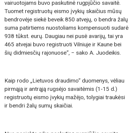
vairuotojams buvo paskutinė rugpjūčio savaitė.
Tuomet registruotų eismo įvykių skaičius mūsų
bendrovėje siekė beveik 850 atvejų, o bendra žalų
suma patirtiems nuostoliams kompensuoti sudarė
938 tūkst. eurų. Daugiau nei pusė avarijų, tai yra
465 atvejai buvo registruoti Vilniuje ir Kaune bei
šių didmiesčių rajonuose“, − sako A. Juodeikis.
Kaip rodo „Lietuvos draudimo“ duomenys, vėliau
pirmąją ir antrąją rugsėjo savaitėmis (1-15 d.)
registruotų eismo įvykių mažėjo, tolygiai traukėsi
ir bendri žalų sumų skaičiai.