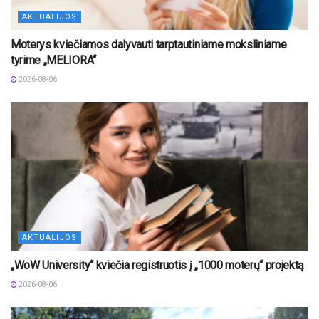
AKTUALIJOS
Moterys kviečiamos dalyvauti tarptautiniame moksliniame
tyrime „MELIORA“
2026-08-06
AKTUALIJOS
„WoW University“ kviečia registruotis į „1000 moterų“ projektą
2026-08-06