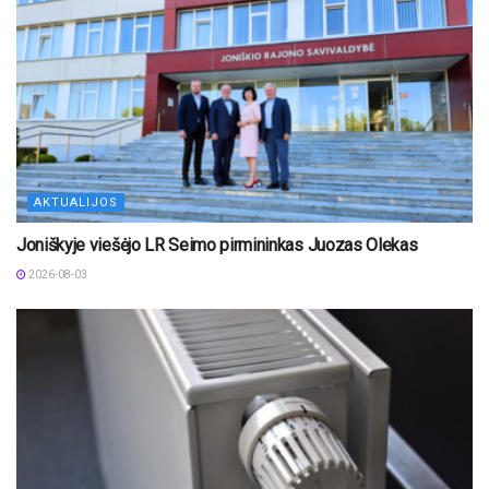
AKTUALIJOS
Joniškyje viešėjo LR Seimo pirmininkas Juozas Olekas
2026-08-03