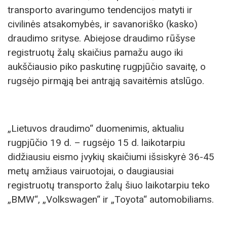
transporto avaringumo tendencijos matyti ir
civilinės atsakomybės, ir savanoriško (kasko)
draudimo srityse. Abiejose draudimo rūšyse
registruotų žalų skaičius pamažu augo iki
aukščiausio piko paskutinę rugpjūčio savaitę, o
rugsėjo pirmąją bei antrąją savaitėmis atslūgo.
„Lietuvos draudimo“ duomenimis, aktualiu
rugpjūčio 19 d. – rugsėjo 15 d. laikotarpiu
didžiausiu eismo įvykių skaičiumi išsiskyrė 36-45
metų amžiaus vairuotojai, o daugiausiai
registruotų transporto žalų šiuo laikotarpiu teko
„BMW“, „Volkswagen“ ir „Toyota“ automobiliams.