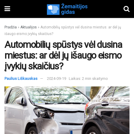
Pradžia
»
Aktualijos
»
Automobilių spūstys vėl dusina miestus: ar dėl jų
išaugo eismo įvykių skaičius?
Automobilių spūstys vėl dusina
miestus: ar dėl jų išaugo eismo
įvykių skaičius?
Paulius Liškauskas
2024-09-19
Laikas: 2 min skaitymo