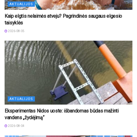
AKTUALIJOS
Kaip elgtis nelaimės atveju? Pagrindinės saugaus elgesio
taisyklės
2026-08-05
AKTUALIJOS
Eksperimentas Nidos uoste: išbandomas būdas mažinti
vandens „žydėjimą“
2026-08-04