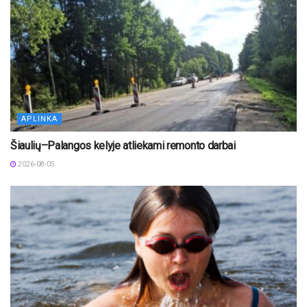
APLINKA
Šiaulių–Palangos kelyje atliekami remonto darbai
2026-08-05