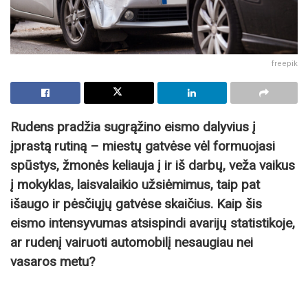
freepik
Rudens pradžia sugrąžino eismo dalyvius į
įprastą rutiną – miestų gatvėse vėl formuojasi
spūstys, žmonės keliauja į ir iš darbų, veža vaikus
į mokyklas, laisvalaikio užsiėmimus, taip pat
išaugo ir pėsčiųjų gatvėse skaičius. Kaip šis
eismo intensyvumas atsispindi avarijų statistikoje,
ar rudenį vairuoti automobilį nesaugiau nei
vasaros metu?