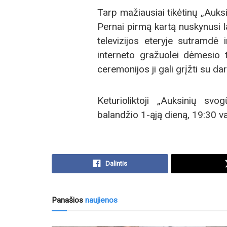
Tarp mažiausiai tikėtinų „Auksi
Pernai pirmą kartą nuskynusi l
televizijos eteryje sutramdė 
interneto gražuolei dėmesio t
ceremonijos ji gali grįžti su da
Keturioliktoji „Auksinių sv
balandžio 1-ąją dieną, 19:30 va
Dalintis
Panašios
naujienos