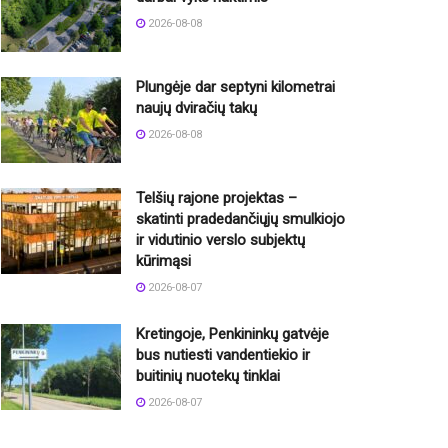
2026-08-08
Plungėje dar septyni kilometrai
naujų dviračių takų
2026-08-08
Telšių rajone projektas –
skatinti pradedančiųjų smulkiojo
ir vidutinio verslo subjektų
kūrimąsi
2026-08-07
Kretingoje, Penkininkų gatvėje
bus nutiesti vandentiekio ir
buitinių nuotekų tinklai
2026-08-07