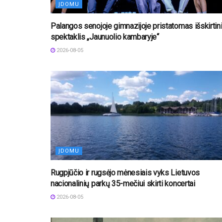
ĮDOMU
Palangos senojoje gimnazijoje pristatomas išskirtin
spektaklis „Jaunuolio kambaryje“
2026-08-05
ĮDOMU
Rugpjūčio ir rugsėjo mėnesiais vyks Lietuvos
nacionalinių parkų 35-mečiui skirti koncertai
2026-08-05