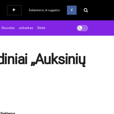
Šeštadienis, 8 rugpjūčio
Skuodas
Jurbarkas
Šilutė
diniai „Auksinių
Reklama