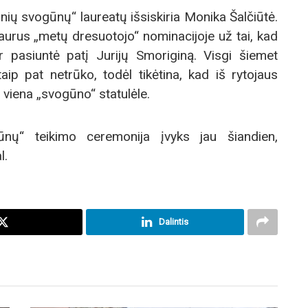
nių svogūnų“ laureatų išsiskiria Monika Šalčiūtė.
aurus „metų dresuotojo“ nominacijoje už tai, kad
ir pasiuntė patį Jurijų Smoriginą. Visgi šiemet
aip pat netrūko, todėl tikėtina, kad iš rytojaus
r viena „svogūno“ statulėle.
ogūnų“ teikimo ceremonija įvyks jau šiandien,
l.
Dalintis