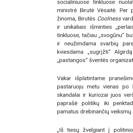
socialiniuose tinkluose nuol
ministrė Birutė Vėsaitė. Per 
žinoma, Birutės
Coolness
vard
ir unikaliais išminties „perlai
tinkluose, tačiau „svogūnu“ b
ir neužimdama svarbių parei
kviesdama „sugrįžti“ Algirdą 
„pastangos“ šventės organizator
Vakar išplatintame pranešim
pastaruoju metu vienas po k
skandalai ir kuriozai juos verč
paprašė politikų iki penktad
pamatus drebinančių veiksmų.
„Iš tiesų žvelgiant į politin