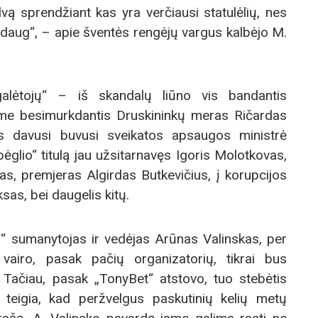
lvą sprendžiant kas yra verčiausi statulėlių, nes
i daug“, – apie šventės rengėjų vargus kalbėjo M.
ugalėtojų“ – iš skandalų liūno vis bandantis
u jame besimurkdantis Druskininkų meras Ričardas
s davusi buvusi sveikatos apsaugos ministrė
ėglio“ titulą jau užsitarnavęs Igoris Molotkovas,
s, premjeras Algirdas Butkevičius, į korupcijos
sas, bei daugelis kitų.
“ sumanytojas ir vedėjas Arūnas Valinskas, per
 vairo, pasak pačių organizatorių, tikrai bus
 Tačiau, pasak „TonyBet“ atstovo, tuo stebėtis
s teigia, kad peržvelgus paskutinių kelių metų