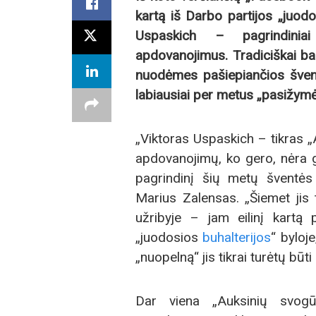
kartą iš Darbo partijos „juodo
Uspaskich – pagrindiniai
apdovanojimus. Tradiciškai bal
nuodėmes pašiepiančios švent
labiausiai per metus „pasižymėj
„Viktoras Uspaskich – tikras 
apdovanojimų, ko gero, nėra g
pagrindinį šių metų šventės 
Marius Zalensas. „Šiemet jis t
užribyje – jam eilinį kartą
„juodosios
buhalterijos
“ byloj
„nuopelną“ jis tikrai turėtų būt
Dar viena „Auksinių svogū