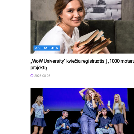
AKTUALIJOS
„WoW University“ kviečia registruotis į „1000 moter
projektą
2026-08-06