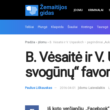
ĮDOMU
KRIMINALAI
Telšiai
Plungė
Klaipėda
Šiauliai
Kretinga
Tauragė
Pradžia
»
Įdomu
»
B. Vėsaitė ir V. Uspaskich – pagrindiniai „Au
B. Vėsaitė ir V
svogūnų“ favori
Paulius Liškauskas
2016-04-01
Įdomu
Laisvalaikis
L
Iš koto verčiančių „Facebook“ i