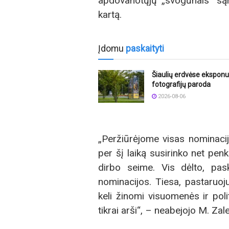
apdovanotųjų „svogūnais“ sąr
kartą.
Įdomu
paskaityti
Šiaulių erdvėse ekspon
fotografijų paroda
2026-08-06
„Peržiūrėjome visas nominacij
per šį laiką susirinko net penk
dirbo seime. Vis dėlto, pask
nominacijos. Tiesa, pastaruoj
keli žinomi visuomenės ir pol
tikrai arši“, – neabejojo M. Zal