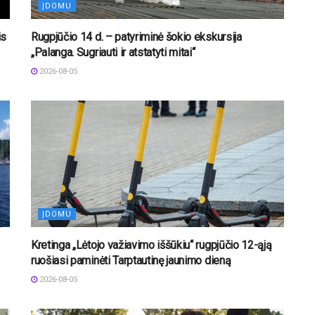
ĮDOMU
is
Rugpjūčio 14 d. – patyriminė šokio ekskursija
„Palanga. Sugriauti ir atstatyti mitai“
2026-08-05
ĮDOMU
Kretinga „Lėtojo važiavimo iššūkiu“ rugpjūčio 12-ąją
ruošiasi paminėti Tarptautinę jaunimo dieną
2026-08-05