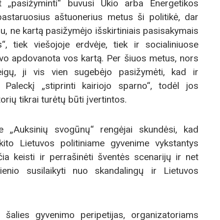
at „pasižyminti“ buvusi Ūkio arba Energetikos
pastaruosius aštuonerius metus ši politikė, dar
u, ne kartą pasižymėjo išskirtiniais pasisakymais
s“, tiek viešojoje erdvėje, tiek ir socialiniuose
uvo apdovanota vos kartą. Per šiuos metus, nors
gų, ji vis vien sugebėjo pasižymėti, kad ir
Paleckį „stiprinti kairiojo sparno“, todėl jos
ių tikrai turėtų būti įvertintos.
e „Auksinių svogūnų“ rengėjai skundėsi, kad
ito Lietuvos politiniame gyvenime vykstantys
ia keisti ir perrašinėti šventės scenarijų ir net
ienio susilaikyti nuo skandalingų ir Lietuvos
io šalies gyvenimo peripetijas, organizatoriams