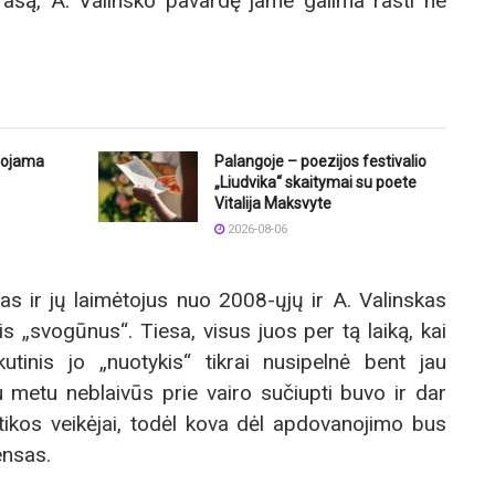
ašą, A. Valinsko pavardę jame galima rasti ne
uojama
Palangoje – poezijos festivalio
„Liudvika“ skaitymai su poete
Vitalija Maksvyte
2026-08-06
as ir jų laimėtojus nuo 2008-ųjų ir A. Valinskas
is „svogūnus“. Tiesa, visus juos per tą laiką, kai
utinis jo „nuotykis“ tikrai nusipelnė bent jau
u metu neblaivūs prie vairo sučiupti buvo ir dar
itikos veikėjai, todėl kova dėl apdovanojimo bus
ensas.