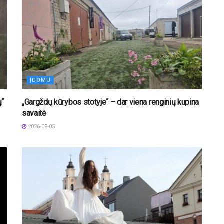
ĮDOMU
ų“
„Gargždų kūrybos stotyje“ – dar viena renginių kupina
savaitė
2026-08-05