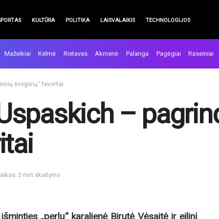
SPORTAS
KULTŪRA
POLITIKA
LAISVALAIKIS
TECHNOLOGIJOS
Mažeikiai
Kelmė
Rietavas
Akmenė
Palanga
Pagėgiai
Raseiniai
ksinių svogūnų“ favoritai
. Uspaskich – pagrin
tai
aikas: 3 min skaitymo
šminties „perlų“ karalienė Birutė Vėsaitė ir eilinį