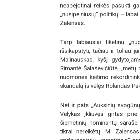
neabejotinai reikės pasukti ga
„nusipelniusių“ politikų – laba
Zalensas.
Tarp labiausiai tikėtinų „n
išsikapstyti, tačiau ir tolia
Malinauskas, kyšį gydytojam
Rimantė Šalaševičiūtė, „metų b
nuomonės keitimo rekordininka
skandalą įsivėlęs Rolandas Pak
Net ir pats „Auksinių svogūnų
Velykas įkliuvęs girtas prie
šiemetinių nominantų sąraše.
tikrai nereikėtų. M. Zalensa