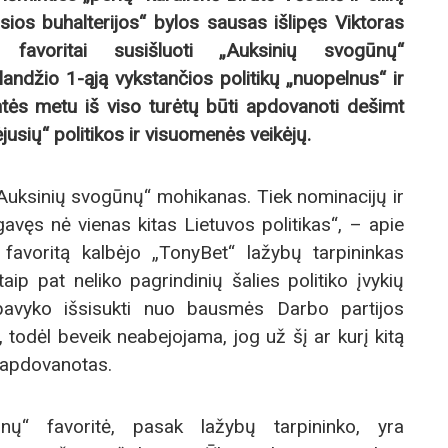
sios buhalterijos“ bylos sausas išlipęs Viktoras
 favoritai susišluoti „Auksinių svogūnų“
andžio 1-ąją vykstančios politikų „nuopelnus“ ir
ės metu iš viso turėtų būti apdovanoti dešimt
usių“ politikos ir visuomenės veikėjų.
„Auksinių svogūnų“ mohikanas. Tiek nominacijų ir
avęs nė vienas kitas Lietuvos politikas“, – apie
favoritą kalbėjo „TonyBet“ lažybų tarpininkas
aip pat neliko pagrindinių šalies politiko įvykių
 pavyko išsisukti nuo bausmės Darbo partijos
e, todėl beveik neabejojama, jog už šį ar kurį kitą
i apdovanotas.
nų“ favoritė, pasak lažybų tarpininko, yra