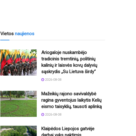
Vietos
naujienos
Ariogaloje nuskambėjo
tradicinis tremtinių, politinių
kalinių ir laisvės kovų dalyvių
sąskrydis „Su Lietuva širdy“
2026-08-08
Mažeikių rajono savivaldybė
ragina gyventojus laikytis Kelių
eismo taisyklių, tausoti aplinką
2026-08-08
Klaipėdos Liepojos gatvėje
darbai vyks naktimis