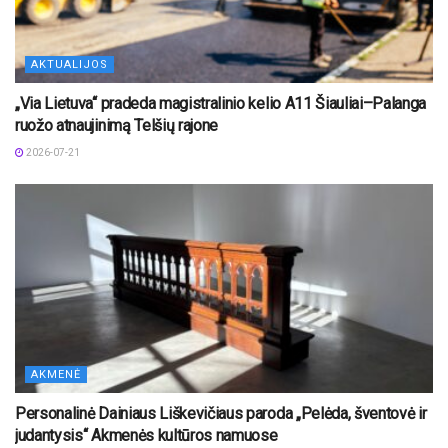
AKTUALIJOS
„Via Lietuva“ pradeda magistralinio kelio A11 Šiauliai–Palanga
ruožo atnaujinimą Telšių rajone
2026-07-21
AKMENĖ
Personalinė Dainiaus Liškevičiaus paroda „Pelėda, šventovė ir
judantysis“ Akmenės kultūros namuose