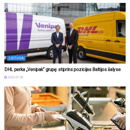
LIETUVA
DHL perka „Venipak“ grupę: stiprins pozicijas Baltijos šalyse
2026-07-28