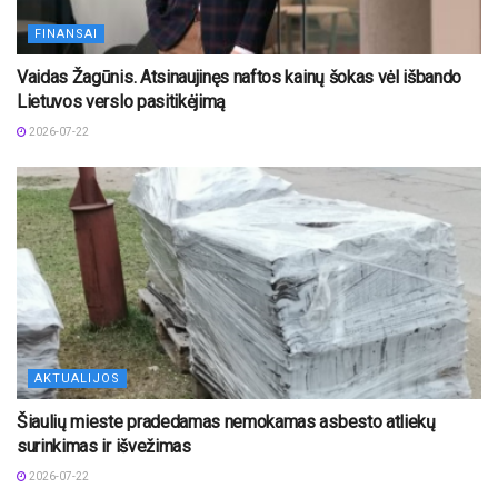
FINANSAI
Vaidas Žagūnis. Atsinaujinęs naftos kainų šokas vėl išbando
Lietuvos verslo pasitikėjimą
2026-07-22
AKTUALIJOS
Šiaulių mieste pradedamas nemokamas asbesto atliekų
surinkimas ir išvežimas
2026-07-22