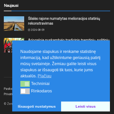
Naujausi
Šilalės rajone numatytas melioracijos statinių
rekonstravimas
2026-08-09
Ariogaloje nuskambėjo tradicinis tremtinių, politinių
kalinių ir laisvės kovų dalyvių sąskrydis „Su Lietuva
širdy“
Naudojame slapukus ir renkame statistinę
2026-08-08
informaciją, kad užtikrintume geriausią patirtį
mūsų svetainėje. Žemiau galite leisti visus
slapukus ar išsaugoti tik tuos, kurie jums
aktualūs.
Plačiau
Techniniai
Techniniai
Paskelbk naujieną
Rašyti redakcijai
Reklama
Rinkodaros
Rinkodaros
Privatumo politika
Susisiekite
© Žemaitijos gidas.
Išsaugoti nustatymus
Leisti visus