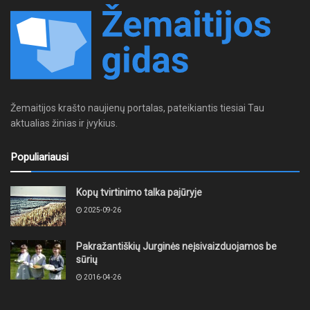
Žemaitijos krašto naujienų portalas, pateikiantis tiesiai Tau
aktualias žinias ir įvykius.
Populiariausi
Kopų tvirtinimo talka pajūryje
2025-09-26
Pakražantiškių Jurginės neįsivaizduojamos be
sūrių
2016-04-26