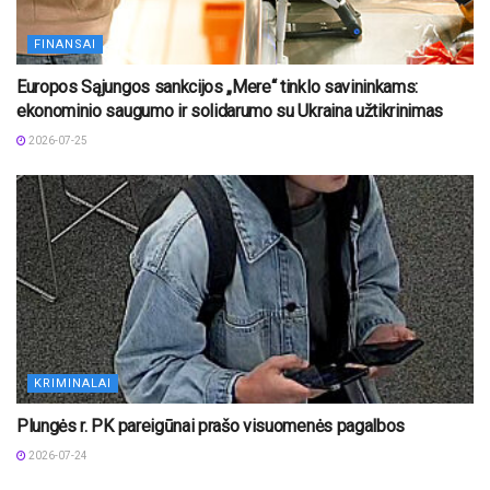
FINANSAI
Europos Sąjungos sankcijos „Mere“ tinklo savininkams:
ekonominio saugumo ir solidarumo su Ukraina užtikrinimas
2026-07-25
KRIMINALAI
Plungės r. PK pareigūnai prašo visuomenės pagalbos
2026-07-24