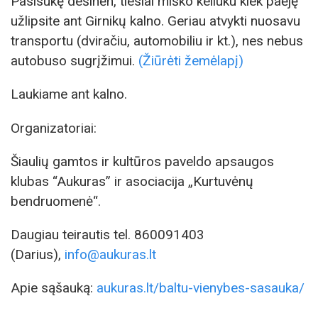
Pasisukę dešinėn, tiesiai miško keliuku kiek paėję
užlipsite ant Girnikų kalno. Geriau atvykti nuosavu
transportu (dviračiu, automobiliu ir kt.), nes nebus
autobuso sugrįžimui.
(Žiūrėti žemėlapį)
Laukiame ant kalno.
Organizatoriai:
Šiaulių gamtos ir kultūros paveldo apsaugos
klubas “Aukuras” ir asociacija „Kurtuvėnų
bendruomenė“.
Daugiau teirautis tel. 860091403
(Darius),
info@aukuras.lt
Apie sąšauką:
aukuras.lt/baltu-vienybes-sasauka/