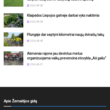
2026-08-08
Klaipėdos Liepojos gatvėje darbai vyks naktimis
2026-08-08
Plungėje dar septyni kilometrai naujų dviračių takų
2026-08-08
Akmenės rajone jau devintus metus
organizuojama vaikų prevencinė stovykla „Aš galiu“
2026-08-07
Apie Žemaitijos gidą