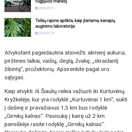
rugpjūčio mėnesį
2026-07-31
Telšių rajone aptikta, kaip įtariama, kanapių
auginimo laboratorija
2026-07-29
Atvykstant pageidautina atsivežti: akmenį aukurui,
pirštines talkai, vaišių, deglą, žvakę, „skraidantį
žibintą“, prožektorių. Apsirenkite pagal oro
sąlygas.
Kaip atvykti: Iš Šiaulių reikia važiuoti iki Kurtuvėnų.
Kryžkelėje, kur yra rodyklė „Kurtuvėnai 1 km“, sukti
į dešinę ir pravažiavus 1,5 km bus rodyklė
„Girnikų kalnas“. Pasisukę į kairę už 2 km
pamiškėje rasite rodyklę „Girnikų kalnas“.