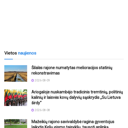
Vietos
naujienos
Šilalės rajone numatytas melioracijos statinių
rekonstravimas
2026-08-09
Ariogaloje nuskambėjo tradicinis tremtinių, politinių
kalinių ir laisvės kovų dalyvių sąskrydis „Su Lietuva
širdy“
2026-08-08
Mažeikių rajono savivaldybė ragina gyventojus
laikytis Kelių eismo taisyklių, tausoti aplinką