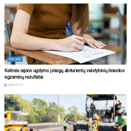
KELMĖ
Kelmės rajono ugdymo įstaigų abiturientų valstybinių brandos
egzaminų rezultatai
2026-07-21