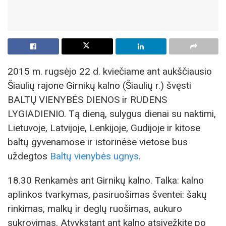
2015 m. rugsėjo 22 d. kviečiame ant aukščiausio
Šiaulių rajone Girnikų kalno (Šiaulių r.) švęsti
BALTŲ VIENYBĖS DIENOS ir RUDENS
LYGIADIENIO. Tą dieną, sulygus dienai su naktimi,
Lietuvoje, Latvijoje, Lenkijoje, Gudijoje ir kitose
baltų gyvenamose ir istorinėse vietose bus
uždegtos
Baltų vienybės ugnys
.
18.30 Renkamės ant Girnikų kalno. Talka: kalno
aplinkos tvarkymas, pasiruošimas šventei: šakų
rinkimas, malkų ir deglų ruošimas, aukuro
sukrovimas. Atvykstant ant kalno atsivežkite po