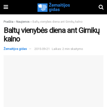
Pradžia
»
Naujienos
»
Baltų vienybės diena ant Girnikų kalno
Baltų vienybės diena ant Girnikų
kalno
Žemaitijos gidas
2015-09-21
Laikas: 2 min skaitymo