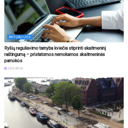
AKTUALIJOS
Ryšių reguliavimo tarnyba kviečia stiprinti skaitmeninį
raštingumą – pristatomos nemokamos skaitmeninės
pamokos
2026-08-06