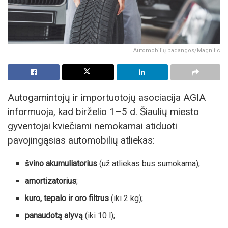
Automobilių padangos/Magnific
Autogamintojų ir importuotojų asociacija AGIA
informuoja, kad birželio 1–5 d. Šiaulių miesto
gyventojai kviečiami nemokamai atiduoti
pavojingąsias automobilių atliekas:
švino akumuliatorius
(už atliekas bus sumokama);
amortizatorius
;
kuro, tepalo ir oro filtrus
(iki 2 kg);
panaudotą alyvą
(iki 10 l);