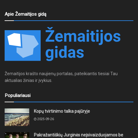
Apie Žemaitijos gidą
Žemaitijos krašto naujienų portalas, pateikiantis tiesiai Tau
aktualias žinias ir įvykius.
Populiariausi
Kopų tvirtinimo talka pajūryje
2025-09-26
Pakražantiškių Jurginės neįsivaizduojamos be