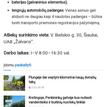
baterijas (galvaninius elementus);
lengvųjų automobilių padangas.
Vienas asmuo gali
atiduoti ne daugiau kaip 4 naudotas padangas – būtina
turėti transporto priemonės registracijos pažymėjimą.
Atliekų surinkimo vieta:
V. Bielskio g. 30, Šiauliai,
UAB „Žalvaris“.
Darbo laikas:
I–V 8:00–16:30 val.
Įdomu
paskaityti
Plungėje dar septyni kilometrai naujų dviračių
takų
2026-08-08
Kretingoje, Penkininkų gatvėje bus nutiesti
vandentiekio ir buitinių nuotekų tinklai