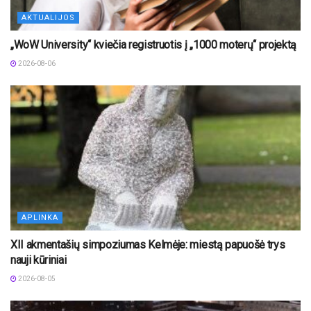
AKTUALIJOS
„WoW University“ kviečia registruotis į „1000 moterų“ projektą
2026-08-06
APLINKA
XII akmentašių simpoziumas Kelmėje: miestą papuošė trys
nauji kūriniai
2026-08-05