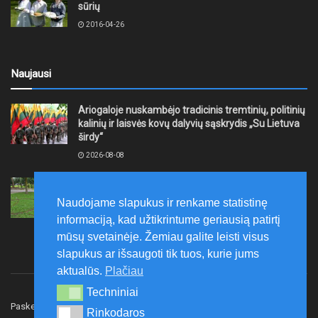
sūrių
2016-04-26
Naujausi
Ariogaloje nuskambėjo tradicinis tremtinių, politinių
kalinių ir laisvės kovų dalyvių sąskrydis „Su Lietuva
širdy“
2026-08-08
Mažeikių rajono savivaldybė ragina gyventojus
laikytis Kelių eismo taisyklių, tausoti aplinką
Naudojame slapukus ir renkame statistinę
2026-08-08
informaciją, kad užtikrintume geriausią patirtį
mūsų svetainėje. Žemiau galite leisti visus
slapukus ar išsaugoti tik tuos, kurie jums
aktualūs.
Plačiau
Techniniai
Techniniai
Paskelbk naujieną
Rašyti redakcijai
Reklama
Rinkodaros
Rinkodaros