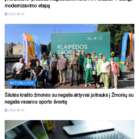
modernizavimo etapą
2026-08-07
AKTUALIJOS
Šilutės krašto žmonės su negalia aktyviai įsitraukė į Žmonių su
negalia vasaros sporto šventę
2026-08-07