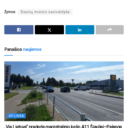
Žymos:
Šiaulių miesto savivaldybė
Panašios
naujienos
APLINKA
„Via Lietuva“ pradeda magistralinio kelio A11 Šiauliai–Palanga