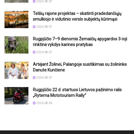
2026-08-07
Telšių rajone projektas – skatinti pradedančiųjų
smulkiojo ir vidutinio verslo subjektų kūrimąsi
2026-08-07
Rugpjūčio 7–9 dienomis Žemaičių apygardos 3-ioji
rinktinė vykdys karines pratybas
2026-08-07
Artėjant Žolinei, Palangoje susitikimas su žolininke
Danute Kunčiene
2026-08-07
Rugpjūčio 22 d. startuos Lietuvos pažinimo ralis
„Ryterna Mototourism Rally“
2026-08-06