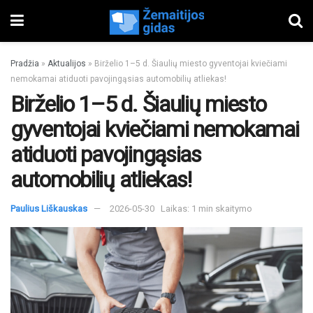
Pradžia
»
Aktualijos
»
Birželio 1–5 d. Šiaulių miesto gyventojai kviečiami
nemokamai atiduoti pavojingąsias automobilių atliekas!
Birželio 1–5 d. Šiaulių miesto
gyventojai kviečiami nemokamai
atiduoti pavojingąsias
automobilių atliekas!
Paulius Liškauskas
2026-05-30
Laikas: 1 min skaitymo