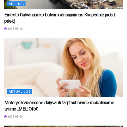
APLINKA
Ernesto Galvanausko bulvaro atnaujinimas Klaipėdoje juda į
priekį
2026-08-06
AKTUALIJOS
Moterys kviečiamos dalyvauti tarptautiniame moksliniame
tyrime „MELIORA“
2026-08-06