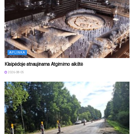
APLINKA
Klaipėdoje atnaujinama Atgimimo aikštė
2026-08-05