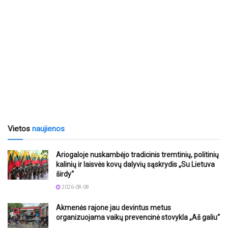
Vietos
naujienos
Ariogaloje nuskambėjo tradicinis tremtinių, politinių
kalinių ir laisvės kovų dalyvių sąskrydis „Su Lietuva
širdy“
2026-08-08
Akmenės rajone jau devintus metus
organizuojama vaikų prevencinė stovykla „Aš galiu“