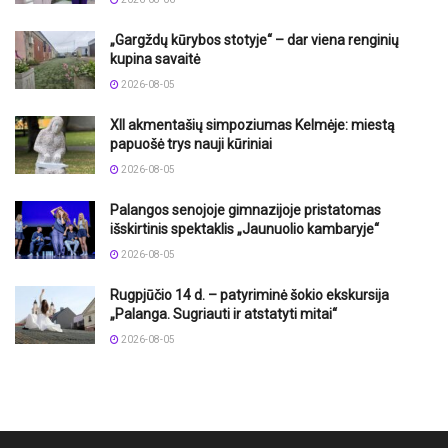
„Gargždų kūrybos stotyje“ – dar viena renginių
kupina savaitė
2026-08-05
XII akmentašių simpoziumas Kelmėje: miestą
papuošė trys nauji kūriniai
2026-08-05
Palangos senojoje gimnazijoje pristatomas
išskirtinis spektaklis „Jaunuolio kambaryje“
2026-08-05
Rugpjūčio 14 d. – patyriminė šokio ekskursija
„Palanga. Sugriauti ir atstatyti mitai“
2026-08-05