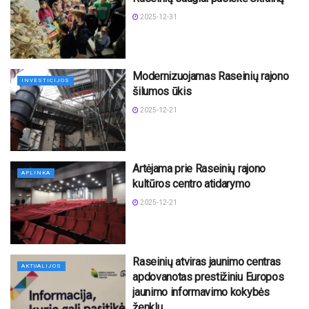
2025-12-31
Modernizuojamas Raseinių rajono
INVESTICIJOS
šilumos ūkis
2025-12-21
Artėjama prie Raseinių rajono
APLINKA
kultūros centro atidarymo
2025-12-21
Raseinių atviras jaunimo centras
AKTUALIJOS
apdovanotas prestižiniu Europos
jaunimo informavimo kokybės
ženklu