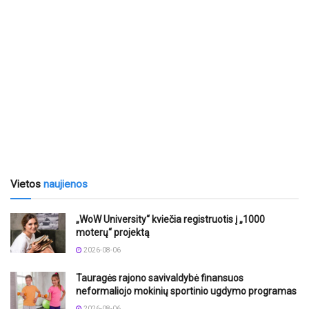
Vietos
naujienos
„WoW University“ kviečia registruotis į „1000
moterų“ projektą
2026-08-06
Tauragės rajono savivaldybė finansuos
neformaliojo mokinių sportinio ugdymo programas
2026-08-06