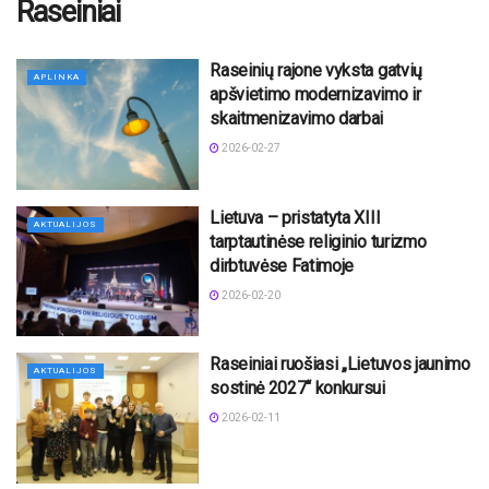
Raseiniai
Raseinių rajone vyksta gatvių
APLINKA
apšvietimo modernizavimo ir
skaitmenizavimo darbai
2026-02-27
Lietuva – pristatyta XIII
AKTUALIJOS
tarptautinėse religinio turizmo
dirbtuvėse Fatimoje
2026-02-20
Raseiniai ruošiasi „Lietuvos jaunimo
AKTUALIJOS
sostinė 2027“ konkursui
2026-02-11