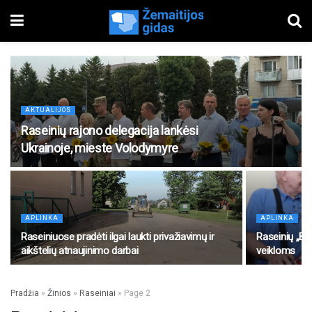
AKTUALIJOS
Raseinių rajono delegacija lankėsi
Ukrainoje, mieste Volodymyre
APLINKA
APLINKA
Raseiniuose pradėti ilgai laukti privažiavimų ir
Raseinių „Bo
aikštelių atnaujinimo darbai
veikloms
Pradžia
»
Žinios
»
Raseiniai
»
Page 2