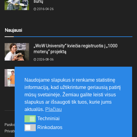
sūrių
2016-04-26
Naujausi
„WoW University“ kviečia registruotis į „1000
moterų“ projektą
2026-08-06
Tauragės rajono savivaldybė finansuos
neformaliojo mokinių sportinio ugdymo programas
Naudojame slapukus ir renkame statistinę
2026-08-06
informaciją, kad užtikrintume geriausią patirtį
mūsų svetainėje. Žemiau galite leisti visus
slapukus ar išsaugoti tik tuos, kurie jums
aktualūs.
Plačiau
Techniniai
Techniniai
Paskelbk naujieną
Rašyti redakcijai
Reklama
Rinkodaros
Rinkodaros
Privatumo politika
Susisiekite