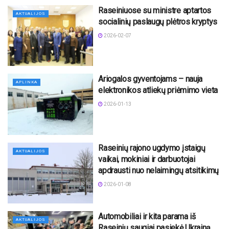
Raseiniuose su ministre aptartos
AKTUALIJOS
socialinių paslaugų plėtros kryptys
2026-02-07
Ariogalos gyventojams – nauja
APLINKA
elektronikos atliekų priėmimo vieta
2026-01-13
Raseinių rajono ugdymo įstaigų
AKTUALIJOS
vaikai, mokiniai ir darbuotojai
apdrausti nuo nelaimingų atsitikimų
2026-01-08
Automobiliai ir kita parama iš
AKTUALIJOS
Raseinių saugiai pasiekė Ukrainą