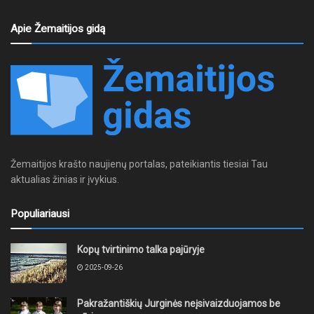
Apie Žemaitijos gidą
Žemaitijos krašto naujienų portalas, pateikiantis tiesiai Tau
aktualias žinias ir įvykius.
Populiariausi
Kopų tvirtinimo talka pajūryje
2025-09-26
Pakražantiškių Jurginės neįsivaizduojamos be