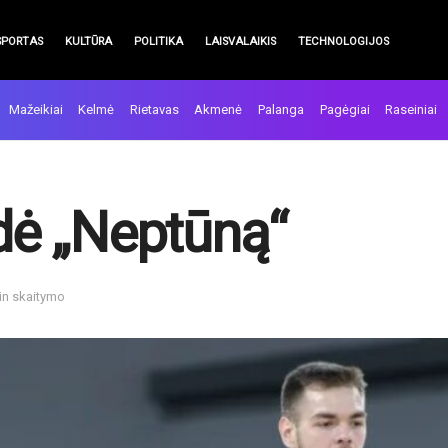
SPORTAS
KULTŪRA
POLITIKA
LAISVALAIKIS
TECHNOLOGIJOS
Mažeikiai
Kelmė
Rietavas
Akmenė
Palanga
Pagėgiai
Raseiniai
ldė „Neptūną“
in skaitymo