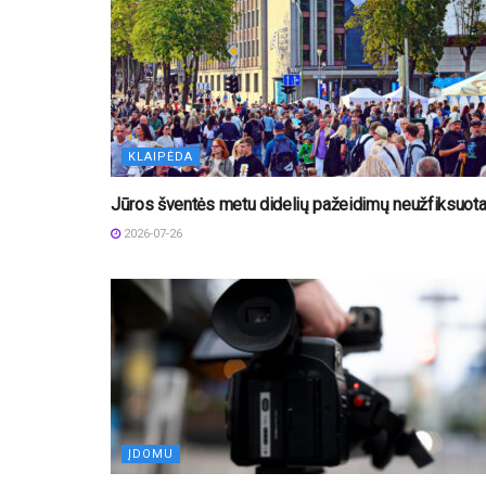
KLAIPĖDA
Jūros šventės metu didelių pažeidimų neužfiksuot
2026-07-26
ĮDOMU