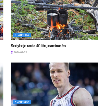
KLAIPĖDA
a
Sodyboje rasta 40 litrų naminukės
2026-07-23
KLAIPĖDA