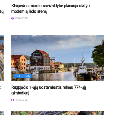
Klaipėdos miesto savivaldybė planuoja statyti
izų
modernią ledo areną
2026-07-30
ISTORIJA
:
Rugpjūčio 1-ąją uostamiestis minės 774-ąjį
gimtadienį
2026-07-30