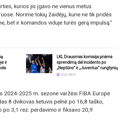
tirties, kurios jis įgavo ne vienus metus
ose. Norime tokių žaidėjų, kurie ne tik pridės
, bet ir komandos viduje turės gerą impulsą.“
ią
LKL Drausmės komisija priėmė
e ir
sprendimą dėl incidento po
olis
„Neptūno“ ir „Juventus“ rungtynių
2026-08-01
bas 2024-2025 m. sezone varžėsi FIBA Europe
as 8 dvikovas lietuvis pelnė po 16,8 taško,
o po 3,1 rez. perdavimo ir fiksavo 20,9