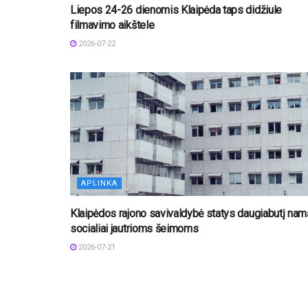
Liepos 24-26 dienomis Klaipėda taps didžiule
filmavimo aikštele
2026-07-22
APLINKA
Klaipėdos rajono savivaldybė statys daugiabutį nam
socialiai jautrioms šeimoms
2026-07-21