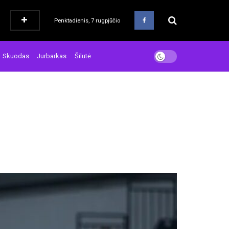
Penktadienis, 7 rugpjūčio
Skuodas
Jurbarkas
Šilutė