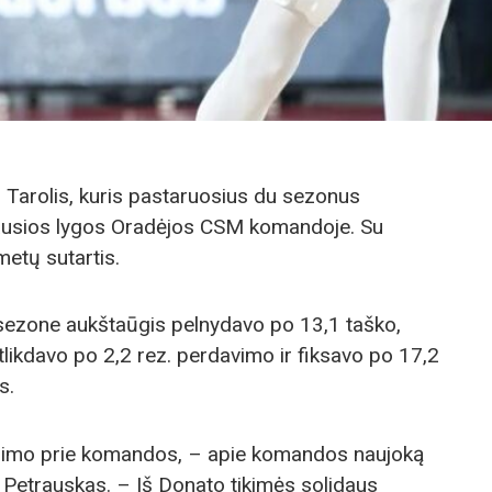
 Tarolis, kuris pastaruosius du sezonus
ausios lygos Oradėjos CSM komandoje. Su
metų sutartis.
sezone aukštaūgis pelnydavo po 13,1 taško,
likdavo po 2,2 rez. perdavimo ir fiksavo po 17,2
s.
gimo prie komandos, – apie komandos naujoką
s Petrauskas. – Iš Donato tikimės solidaus