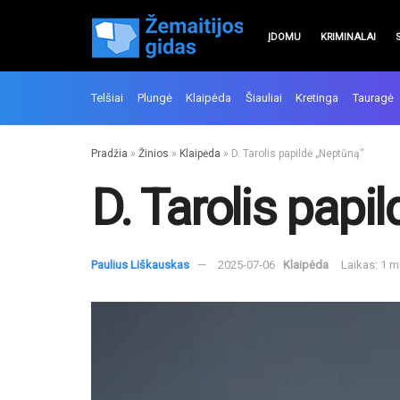
ĮDOMU
KRIMINALAI
Telšiai
Plungė
Klaipėda
Šiauliai
Kretinga
Tauragė
Pradžia
»
Žinios
»
Klaipėda
»
D. Tarolis papildė „Neptūną“
D. Tarolis papi
Paulius Liškauskas
2025-07-06
Klaipėda
Laikas: 1 m