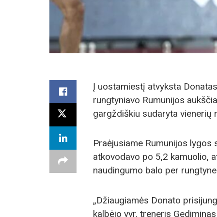
Į uostamiestį atvyksta Donatas
rungtyniavo Rumunijos aukšči
gargždiškiu sudaryta vienerių 
Praėjusiame Rumunijos lygos 
atkovodavo po 5,2 kamuolio, at
naudingumo balo per rungtyne
„Džiaugiamės Donato prisijun
kalbėjo vyr. treneris Gedimina