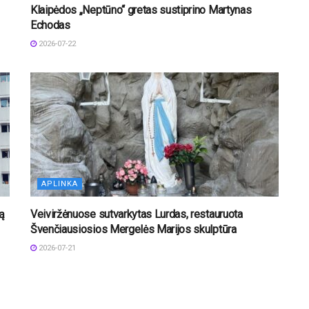
Klaipėdos „Neptūno“ gretas sustiprino Martynas
Echodas
2026-07-22
APLINKA
ą
Veiviržėnuose sutvarkytas Lurdas, restauruota
Švenčiausiosios Mergelės Marijos skulptūra
2026-07-21