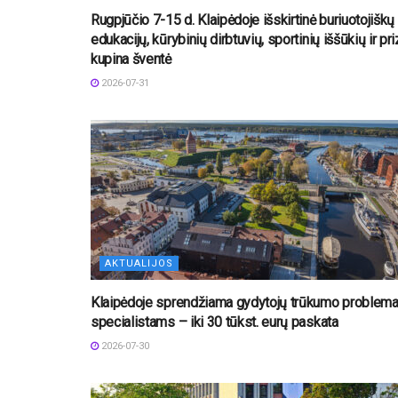
Rugpjūčio 7-15 d. Klaipėdoje išskirtinė buriuotojiškų
edukacijų, kūrybinių dirbtuvių, sportinių iššūkių ir pr
kupina šventė
2026-07-31
AKTUALIJOS
Klaipėdoje sprendžiama gydytojų trūkumo problema
specialistams – iki 30 tūkst. eurų paskata
2026-07-30