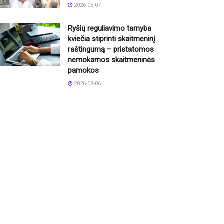
2026-08-07
Ryšių reguliavimo tarnyba
kviečia stiprinti skaitmeninį
raštingumą – pristatomos
nemokamos skaitmeninės
pamokos
2026-08-06