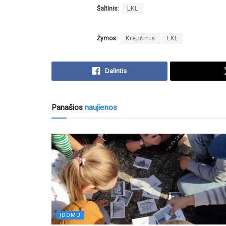
Šaltinis:
LKL
Žymos:
Krepšinis
LKL
Dalintis
Panašios
naujienos
ĮDOMU