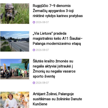
Rugpjūčio 7–9 dienomis
Žemaičių apygardos 3-ioji
rinktinė vykdys karines pratybas
2026-08-07
„Via Lietuva“ pradeda
magistralinio kelio A11 Šiauliai–
Palanga modernizavimo etapą
2026-08-07
Šilutės krašto žmonės su
negalia aktyviai įsitraukė į
Žmonių su negalia vasaros
sporto šventę
2026-08-07
Artėjant Žolinei, Palangoje
susitikimas su žolininke Danute
Kunčiene