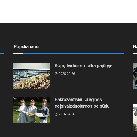
Populiariausi
N
Kopų tvirtinimo talka pajūryje
2025-09-26
Pakražantiškių Jurginės
neįsivaizduojamos be sūrių
2016-04-26