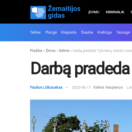
ĮDOMU
KRIMINALAI
Telšiai
Plungė
Klaipėda
Šiauliai
Kretinga
Tauragė
Pradžia
»
Žinios
»
Kelmė
»
Darbą pradeda Tytuvėnų miesto sen
Darbą pradeda
Paulius Liškauskas
2025-06-17
Kelmė
Naujienos
Lai