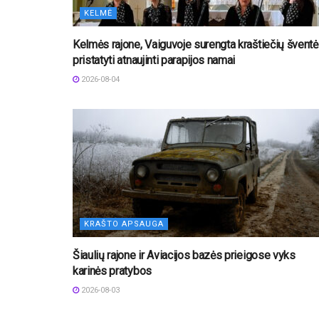
KELMĖ
Kelmės rajone, Vaiguvoje surengta kraštiečių šventė 
pristatyti atnaujinti parapijos namai
2026-08-04
KRAŠTO APSAUGA
Šiaulių rajone ir Aviacijos bazės prieigose vyks
karinės pratybos
2026-08-03