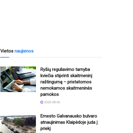
Vietos
naujienos
Ryšių reguliavimo tarnyba
kviečia stiprinti skaitmeninį
raštingumą – pristatomos
nemokamos skaitmeninės
pamokos
2026-08-06
Ernesto Galvanausko bulvaro
atnaujinimas Klaipėdoje juda į
priekį