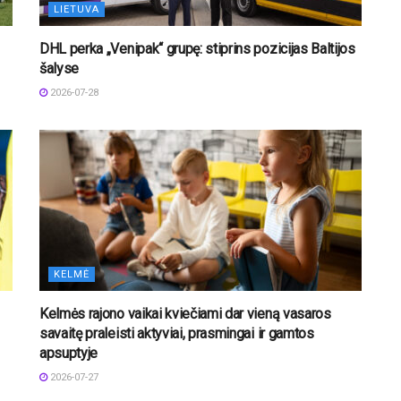
LIETUVA
DHL perka „Venipak“ grupę: stiprins pozicijas Baltijos
šalyse
2026-07-28
KELMĖ
Kelmės rajono vaikai kviečiami dar vieną vasaros
savaitę praleisti aktyviai, prasmingai ir gamtos
apsuptyje
2026-07-27