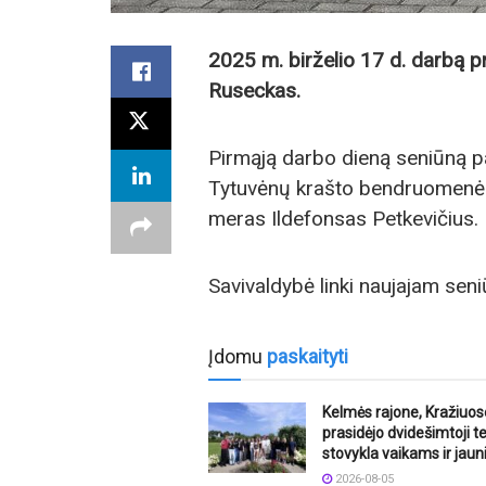
2025 m. birželio 17 d. darbą p
Ruseckas.
Pirmąją darbo dieną seniūną pa
Tytuvėnų krašto bendruomenės 
meras Ildefonsas Petkevičius.
Savivaldybė linki naujajam seni
Įdomu
paskaityti
Kelmės rajone, Kražiuos
prasidėjo dvidešimtoji t
stovykla vaikams ir jaun
2026-08-05