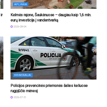
APLINKA
ir
Kelmės rajone, Šaukėnuose – daugiau kaip 1,6 mln.
eurų investicija į vandentvarką
2026-08-04
KRIMINALAI
Policijos prevencinės priemonės šalies keliuose
rugpjūčio mėnesį
2026-07-31