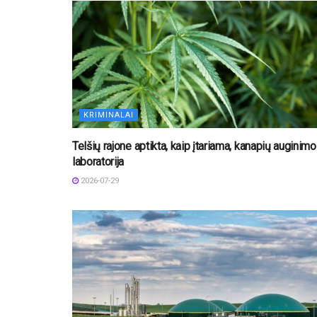
KRIMINALAI
Telšių rajone aptikta, kaip įtariama, kanapių auginimo
laboratorija
2026-07-29