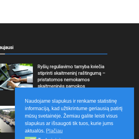
aujausi
Ryšių reguliavimo tarnyba kviečia
stiprinti skaitmeninį raštingumą –
pristatomos nemokamos
skaitmeninės pamokos
2026-08-06
Naudojame slapukus ir renkame statistinę
informaciją, kad užtikrintume geriausią patirtį
Ernesto Galvanausko bulvaro
atnaujinimas Klaipėdoje juda į
mūsų svetainėje. Žemiau galite leisti visus
priekį
slapukus ar išsaugoti tik tuos, kurie jums
aktualūs.
Plačiau
2026-08-06