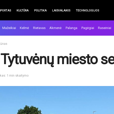
SPORTAS
KULTŪRA
POLITIKA
LAISVALAIKIS
TECHNOLOGIJOS
Mažeikiai
Kelmė
Rietavas
Akmenė
Palanga
Pagėgiai
Raseiniai
iūnas
 Tytuvėnų miesto s
kas: 1 min skaitymo