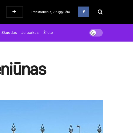
Penktadienis, 7 rugpjūčio
Skuodas
Jurbarkas
Šilutė
eniūnas