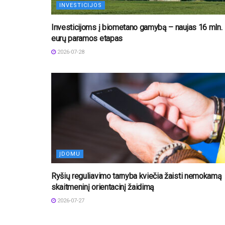
INVESTICIJOS
Investicijoms į biometano gamybą – naujas 16 mln.
eurų paramos etapas
2026-07-28
ĮDOMU
Ryšių reguliavimo tarnyba kviečia žaisti nemokamą
skaitmeninį orientacinį žaidimą
2026-07-27