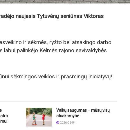
radėjo naujasis Tytuvėnų seniūnas Viktoras
sveikino ir sėkmės, ryžto bei atsakingo darbo
labui palinkėjo Kelmės rajono savivaldybės
ūnui sėkmingos veiklos ir prasmingų iniciatyvų!
e
Vaikų saugumas – mūsų visų
eatro
atsakomybė
imui
2026-08-04