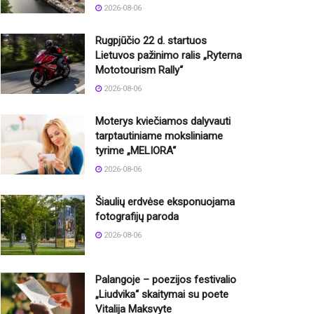
2026-08-06
Rugpjūčio 22 d. startuos
Lietuvos pažinimo ralis „Ryterna
Mototourism Rally“
2026-08-06
Moterys kviečiamos dalyvauti
tarptautiniame moksliniame
tyrime „MELIORA“
2026-08-06
Šiaulių erdvėse eksponuojama
fotografijų paroda
2026-08-06
Palangoje – poezijos festivalio
„Liudvika“ skaitymai su poete
Vitalija Maksvyte