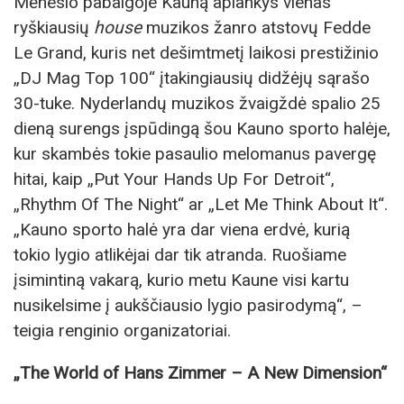
Mėnesio pabaigoje Kauną aplankys vienas
ryškiausių
h
ouse
muzikos žanro atstovų Fedde
Le Grand, kuris net dešimtmetį laikosi prestižinio
„DJ Mag Top 100“ įtakingiausių didžėjų sąrašo
30-tuke. Nyderlandų muzikos žvaigždė spalio 25
dieną surengs įspūdingą šou Kauno sporto halėje,
kur skambės tokie pasaulio melomanus pavergę
hitai, kaip „Put Your Hands Up For Detroit“,
„Rhythm Of The Night“ ar „Let Me Think About It“.
„Kauno sporto halė yra dar viena erdvė, kurią
tokio lygio atlikėjai dar tik atranda. Ruošiame
įsimintiną vakarą, kurio metu Kaune visi kartu
nusikelsime į aukščiausio lygio pasirodymą“, –
teigia renginio organizatoriai.
„The World of Hans Zimmer – A New Dimension“