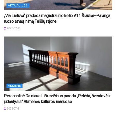
AKTUALIJOS
„Via Lietuva“ pradeda magistralinio kelio A11 Šiauliai–Palanga
ruožo atnaujinimą Telšių rajone
2026-07-21
AKMENĖ
Personalinė Dainiaus Liškevičiaus paroda „Pelėda, šventovė ir
judantysis“ Akmenės kultūros namuose
2026-07-21