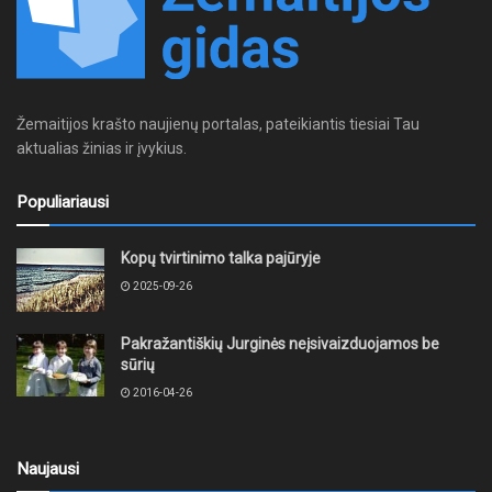
Žemaitijos krašto naujienų portalas, pateikiantis tiesiai Tau
aktualias žinias ir įvykius.
Populiariausi
Kopų tvirtinimo talka pajūryje
2025-09-26
Pakražantiškių Jurginės neįsivaizduojamos be
sūrių
2016-04-26
Naujausi