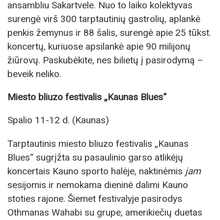
ansambliu Sakartvele. Nuo to laiko kolektyvas
surengė virš 300 tarptautinių gastrolių, aplankė
penkis žemynus ir 88 šalis, surengė apie 25 tūkst.
koncertų, kuriuose apsilankė apie 90 milijonų
žiūrovų. Paskubėkite, nes bilietų į pasirodymą –
beveik neliko.
Miesto bliuzo festivalis
„
Kaunas Blues
“
Spalio 11-12 d. (Kaunas)
Tarptautinis miesto bliuzo festivalis „Kaunas
Blues“ sugrįžta su pasaulinio garso atlikėjų
koncertais Kauno sporto halėje, naktinėmis
jam
sesijomis ir nemokama dieninė dalimi Kauno
stoties rajone. Šiemet festivalyje pasirodys
Othmanas Wahabi su grupe, amerikiečių duetas