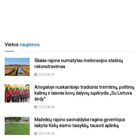
Vietos
naujienos
Šilalės rajone numatytas melioracijos statinių
rekonstravimas
2026-08-09
Ariogaloje nuskambėjo tradicinis tremtinių, politinių
kalinių ir laisvės kovų dalyvių sąskrydis „Su Lietuva
širdy“
2026-08-08
Mažeikių rajono savivaldybė ragina gyventojus
laikytis Kelių eismo taisyklių, tausoti aplinką
2026-08-08