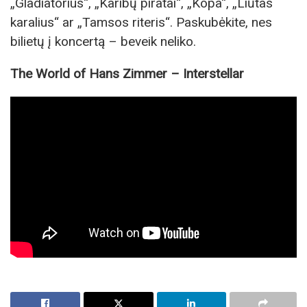
„Gladiatorius“, „Karibų piratai“, „Kopa“, „Liūtas
karalius“ ar „Tamsos riteris“. Paskubėkite, nes
bilietų į koncertą – beveik neliko.
The World of Hans Zimmer
–
Interstellar