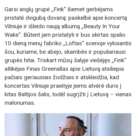
Garsi anglų grupė „Fink“ šiemet gerbėjams
pristatė dvigubą dovaną: paskelbė apie koncertą
Vilniuje ir išleido naują albumą „Beauty In Your
Wake“. Būtent jam pristatyti ir bus skirtas spalio
10 dieną menų fabriko „Loftas“ scenoje vyksiantis
šou, kuriame, be abejo, skambės ir populiariausi
grupės hitai. Triskart mūsų šalyje viešėjęs „Fink“
atlikėjas Finas Greenallas apie Lietuvą atsiliepia
pačiais geriausiais žodžiais ir atskleidžia, kad
koncertas Vilniuje praeityje jiems atvėrė duris į
kitas Baltijos šalis, todėl sugrįžti į Lietuvą – vienas
malonumas.