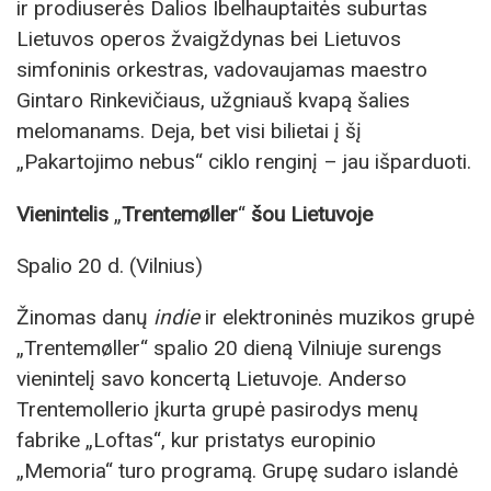
ir prodiuserės Dalios Ibelhauptaitės suburtas
Lietuvos operos žvaigždynas bei Lietuvos
simfoninis orkestras, vadovaujamas maestro
Gintaro Rinkevičiaus, užgniauš kvapą šalies
melomanams. Deja, bet visi bilietai į šį
„Pakartojimo nebus“ ciklo renginį – jau išparduoti.
Vienintelis
„
Trentemøller
“
šou Lietuvoje
Spalio 20 d. (Vilnius)
Žinomas danų
indie
ir elektroninės muzikos grupė
„Trentemøller“ spalio 20 dieną Vilniuje surengs
vienintelį savo koncertą Lietuvoje. Anderso
Trentemollerio įkurta grupė pasirodys menų
fabrike „Loftas“, kur pristatys europinio
„Memoria“ turo programą. Grupę sudaro islandė