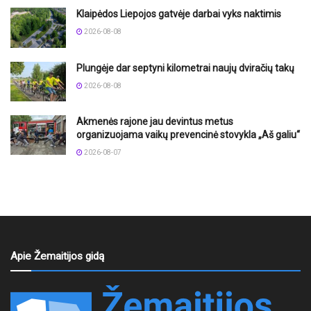
Klaipėdos Liepojos gatvėje darbai vyks naktimis
2026-08-08
Plungėje dar septyni kilometrai naujų dviračių takų
2026-08-08
Akmenės rajone jau devintus metus
organizuojama vaikų prevencinė stovykla „Aš galiu“
2026-08-07
Apie Žemaitijos gidą