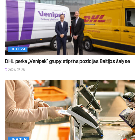
LIETUVA
DHL perka „Venipak“ grupę: stiprins pozicijas Baltijos šalyse
2026-07-28
FINANSAI