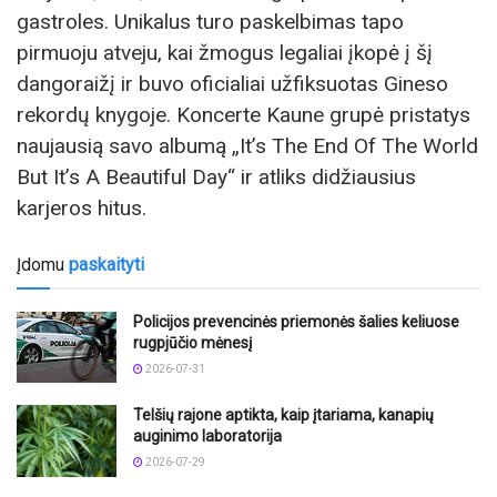
gastroles. Unikalus turo paskelbimas tapo
pirmuoju atveju, kai žmogus legaliai įkopė į šį
dangoraižį ir buvo oficialiai užfiksuotas Gineso
rekordų knygoje. Koncerte Kaune grupė pristatys
naujausią savo albumą „It’s The End Of The World
But It’s A Beautiful Day“ ir atliks didžiausius
karjeros hitus.
Įdomu
paskaityti
Policijos prevencinės priemonės šalies keliuose
rugpjūčio mėnesį
2026-07-31
Telšių rajone aptikta, kaip įtariama, kanapių
auginimo laboratorija
2026-07-29