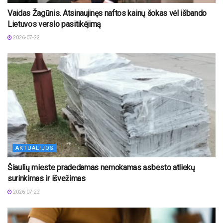
Vaidas Žagūnis. Atsinaujinęs naftos kainų šokas vėl išbando
Lietuvos verslo pasitikėjimą
2026-07-22
AKTUALIJOS
Šiaulių mieste pradedamas nemokamas asbesto atliekų
surinkimas ir išvežimas
2026-07-22