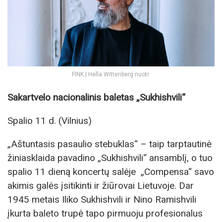
FINK | Hella Wittenberg nuotr.
Sakartvelo nacionalinis baletas „Sukhishvili“
Spalio 11 d. (Vilnius)
„Aštuntasis pasaulio stebuklas“ – taip tarptautinė
žiniasklaida pavadino „Sukhishvili“ ansamblį, o tuo
spalio 11 dieną koncertų salėje „Compensa“ savo
akimis galės įsitikinti ir žiūrovai Lietuvoje. Dar
1945 metais Iliko Sukhishvili ir Nino Ramishvili
įkurta baleto trupė tapo pirmuoju profesionalus