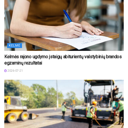
KELMĖ
Kelmės rajono ugdymo įstaigų abiturientų valstybinių brandos
egzaminų rezultatai
2026-07-21