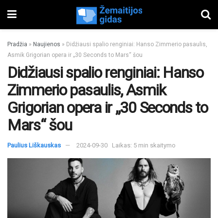
Pradžia
»
Naujienos
»
Didžiausi spalio renginiai: Hanso Zimmerio pasaulis,
Asmik Grigorian opera ir „30 Seconds to Mars“ šou
Didžiausi spalio renginiai: Hanso
Zimmerio pasaulis, Asmik
Grigorian opera ir „30 Seconds to
Mars“ šou
Paulius Liškauskas
2024-09-30
Laikas: 5 min skaitymo