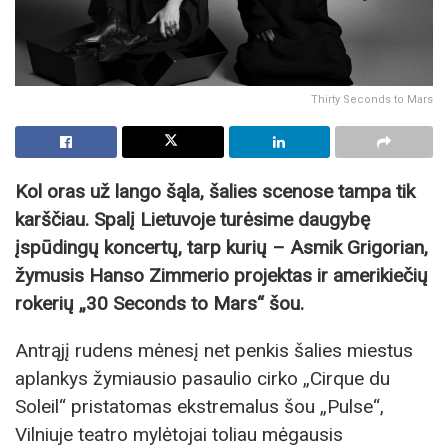
Thirty Seconds to Mars
Kol oras už lango šąla, šalies scenose tampa tik
karščiau. Spalį Lietuvoje turėsime daugybę
įspūdingų koncertų, tarp kurių
– Asmik Grigorian,
žymusis
Hanso Zimmerio projektas ir
amerikiečių
rokeri
ų
„
30 Seconds to Mars
“ šou.
Antrąjį rudens mėnesį net penkis šalies miestus
aplankys žymiausio pasaulio cirko „Cirque du
Soleil“ pristatomas ekstremalus šou „Pulse“,
Vilniuje teatro mylėtojai toliau mėgausis