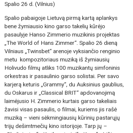
Spalio 26 d. (Vilnius)
Spalio pabaigoje Lietuvą pirmą kartą aplankys
bene žymiausio kino garso takelių kūrėjo
pasaulyje Hanso Zimmerio muzikinis projektas
„The World of Hans Zimmer“. Spalio 26 dieną
Vilniaus „Twinsbet“ arenoje vyksiančio renginio
metu kompozitoriaus muziką iš žymiausių
Holivudo filmų atliks 100 muzikantų simfoninis
orkestras ir pasaulinio garso solistai. Per savo
karjerą keturis „Grammy“, du Auksinius gaublius,
du Oskarus ir „Classical BRIT“ apdovanojimą
laimėjusio H. Zimmerio kurtais garso takeliais
žavisi visas pasaulis, o filmai, kuriems jis rašė
muziką – vieni sėkmingiausių kūrinių pastarųjų
trijų dešimtmečių kino istorijoje. Tarp jų –