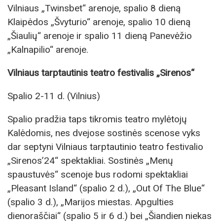
Vilniaus „Twinsbet“ arenoje, spalio 8 dieną
Klaipėdos „Švyturio“ arenoje, spalio 10 dieną
„Šiaulių“ arenoje ir spalio 11 dieną Panevėžio
„Kalnapilio“ arenoje.
Vilniaus tarptautinis teatro festivalis „Sirenos“
Spalio 2-11 d. (Vilnius)
Spalio pradžia taps tikromis teatro mylėtojų
Kalėdomis, nes dvejose sostinės scenose vyks
dar septyni Vilniaus tarptautinio teatro festivalio
„Sirenos’24“ spektakliai. Sostinės „Menų
spaustuvės“ scenoje bus rodomi spektakliai
„Pleasant Island“ (spalio 2 d.), „Out Of The Blue“
(spalio 3 d.), „Marijos miestas. Apgulties
dienoraščiai“ (spalio 5 ir 6 d.) bei „Šiandien niekas