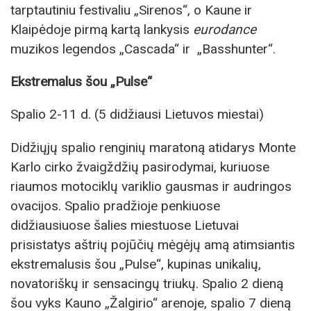
tarptautiniu festivaliu „Sirenos“, o Kaune ir
Klaipėdoje pirmą kartą lankysis
eurodance
muzikos legendos „Cascada“ ir „Basshunter“.
Ekstremalus
šou
„
Pulse
“
Spalio 2-11 d. (5 didžiausi Lietuvos miestai)
Didžiųjų spalio renginių maratoną atidarys Monte
Karlo cirko žvaigždžių pasirodymai, kuriuose
riaumos motociklų variklio gausmas ir audringos
ovacijos. Spalio pradžioje penkiuose
didžiausiuose šalies miestuose Lietuvai
prisistatys aštrių pojūčių mėgėjų amą atimsiantis
ekstremalusis šou „Pulse“, kupinas unikalių,
novatoriškų ir sensacingų triukų. Spalio 2 dieną
šou vyks Kauno „Žalgirio“ arenoje, spalio 7 dieną