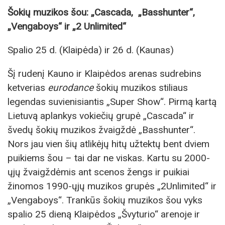
Šokių muzikos šou:
„
Cascada,
„
Basshunter
“
,
„
Vengaboys
“
ir
„
2 Unlimited
“
Spalio 25 d. (Klaipėda) ir 26 d. (Kaunas)
Šį rudenį Kauno ir Klaipėdos arenas sudrebins
ketverias
eurodance
šokių muzikos stiliaus
legendas suvienisiantis „Super Show“. Pirmą kartą
Lietuvą aplankys vokiečių grupė „Cascada“ ir
švedų šokių muzikos žvaigždė „Basshunter“.
Nors jau vien šių atlikėjų hitų užtektų bent dviem
puikiems šou – tai dar ne viskas. Kartu su 2000-
ųjų žvaigždėmis ant scenos žengs ir puikiai
žinomos 1990-ųjų muzikos grupės „2Unlimited“ ir
„Vengaboys“. Trankūs šokių muzikos šou vyks
spalio 25 dieną Klaipėdos „Švyturio“ arenoje ir