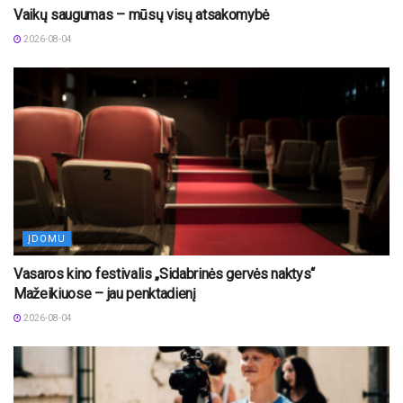
Vaikų saugumas – mūsų visų atsakomybė
2026-08-04
ĮDOMU
Vasaros kino festivalis „Sidabrinės gervės naktys“
Mažeikiuose – jau penktadienį
2026-08-04