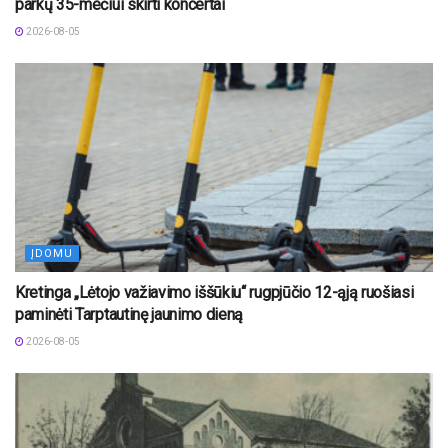
parkų 35-mečiui skirti koncertai
2026-08-05
ĮDOMU
Kretinga „Lėtojo važiavimo iššūkiu“ rugpjūčio 12-ąją ruošiasi
paminėti Tarptautinę jaunimo dieną
2026-08-05