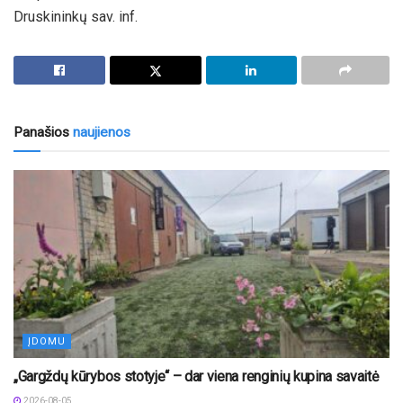
Druskininkų sav. inf.
Panašios
naujienos
ĮDOMU
„Gargždų kūrybos stotyje“ – dar viena renginių kupina savaitė
2026-08-05