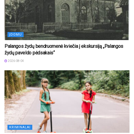
ĮDOMU
Palangos žydų bendruomenė kviečia į ekskursiją „Palangos
žydų paveldo pėdsakais“
2026-08-04
KRIMINALAI