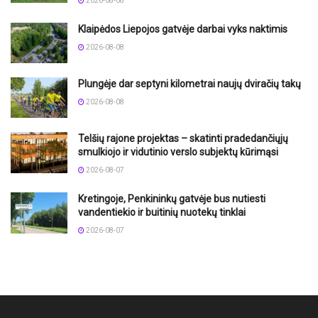
2026-08-08
Klaipėdos Liepojos gatvėje darbai vyks naktimis
2026-08-08
Plungėje dar septyni kilometrai naujų dviračių takų
2026-08-08
Telšių rajone projektas – skatinti pradedančiųjų
smulkiojo ir vidutinio verslo subjektų kūrimąsi
2026-08-07
Kretingoje, Penkininkų gatvėje bus nutiesti
vandentiekio ir buitinių nuotekų tinklai
2026-08-07