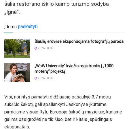
šalia restorano iškilo kaimo turizmo sodyba
„Ignė“.
Įdomu
paskaityti
Šiaulių erdvėse eksponuojama fotografijų paroda
2026-08-06
„WoW University“ kviečia registruotis į „1000
moterų“ projektą
2026-08-06
Visi, norintys pamatyti didžiausią pasaulyje 3,7 metrų
aukščio šakotį, gali apsilankyti Jaskonyse įkurtame
pirmajame visoje Rytų Europoje šakočių muziejuje, kuriame
galima pasigrožėti ne tik šiuo, bet ir kitais įspūdingais
eksponatais.