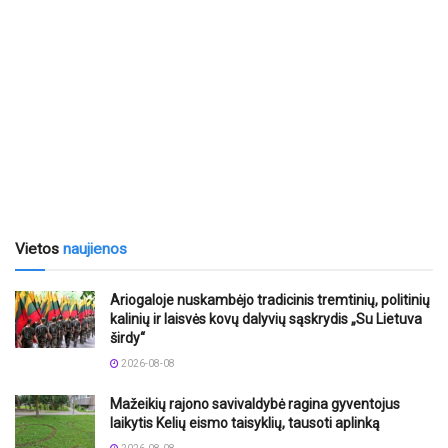
Vietos
naujienos
Ariogaloje nuskambėjo tradicinis tremtinių, politinių
kalinių ir laisvės kovų dalyvių sąskrydis „Su Lietuva
širdy“
2026-08-08
Mažeikių rajono savivaldybė ragina gyventojus
laikytis Kelių eismo taisyklių, tausoti aplinką