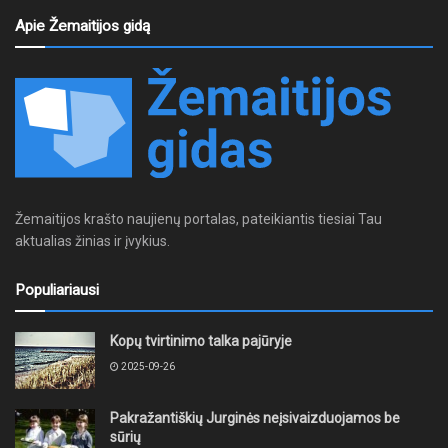
Apie Žemaitijos gidą
Žemaitijos krašto naujienų portalas, pateikiantis tiesiai Tau
aktualias žinias ir įvykius.
Populiariausi
Kopų tvirtinimo talka pajūryje
2025-09-26
Pakražantiškių Jurginės neįsivaizduojamos be
sūrių