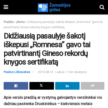
Pradžia
»
Įdomu
»
Didžiausią pasaulyje šakotį iškepusi „Romnesa“ gavo tai
patvirtinantį Gineso rekordų knygos sertifikatą
Didžiausią pasaulyje šakotį
iškepusi „Romnesa“ gavo tai
patvirtinantį Gineso rekordų
knygos sertifikatą
Paulius Liškauskas
2015-08-13
Laikas: 1 min skaitymo
Apie verslo pradžią ar vystymą galvojantys verslininkai vis
dažniau pasirenka Druskininkus – kiekvienais metais