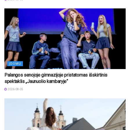
ĮDOMU
Palangos senojoje gimnazijoje pristatomas išskirtinis
spektaklis „Jaunuolio kambaryje“
2026-08-05