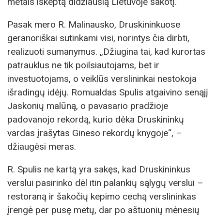
metais iškeptą didžiausią Lietuvoje šakotį.
Pasak mero R. Malinausko, Druskininkuose
geranoriškai sutinkami visi, norintys čia dirbti,
realizuoti sumanymus. „Džiugina tai, kad kurortas
patrauklus ne tik poilsiautojams, bet ir
investuotojams, o veiklūs verslininkai nestokoja
išradingų idėjų. Romualdas Spulis atgaivino senąjį
Jaskonių malūną, o pavasario pradžioje
padovanojo rekordą, kurio dėka Druskininkų
vardas įrašytas Gineso rekordų knygoje“, –
džiaugėsi meras.
R. Spulis ne kartą yra sakęs, kad Druskininkus
verslui pasirinko dėl itin palankių sąlygų verslui –
restoraną ir šakočių kepimo cechą verslininkas
įrengė per pusę metų, dar po aštuonių mėnesių