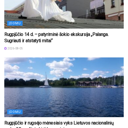
ĮDOMU
Rugpjūčio 14 d. – patyriminė šokio ekskursija „Palanga.
Sugriauti ir atstatyti mitai“
2026-08-05
ĮDOMU
Rugpjūčio ir rugsėjo mėnesiais vyks Lietuvos nacionalinių