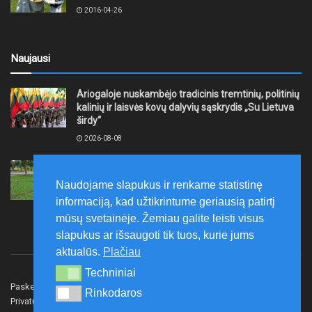
2016-04-26
Naujausi
Ariogaloje nuskambėjo tradicinis tremtinių, politinių
kalinių ir laisvės kovų dalyvių sąskrydis „Su Lietuva
širdy“
2026-08-08
Mažeikių rajono savivaldybė ragina gyventojus
laikytis Kelių eismo taisyklių, tausoti aplinką
Naudojame slapukus ir renkame statistinę
2026-08-08
informaciją, kad užtikrintume geriausią patirtį
mūsų svetainėje. Žemiau galite leisti visus
slapukus ar išsaugoti tik tuos, kurie jums
aktualūs.
Plačiau
Techniniai
Techniniai
Paskelbk naujieną
Rašyti redakcijai
Reklama
Rinkodaros
Rinkodaros
Privatumo politika
Susisiekite