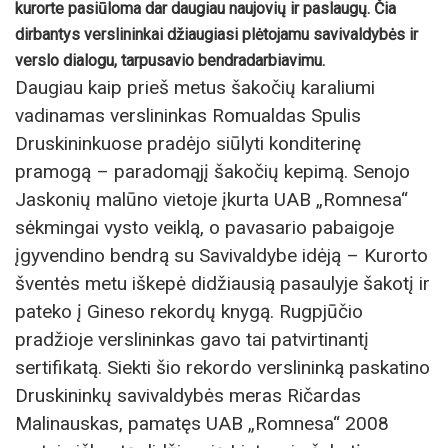
kurorte pasiūloma dar daugiau naujovių ir paslaugų. Čia
dirbantys verslininkai džiaugiasi plėtojamu savivaldybės ir
verslo dialogu, tarpusavio bendradarbiavimu.
Daugiau kaip prieš metus šakočių karaliumi
vadinamas verslininkas Romualdas Spulis
Druskininkuose pradėjo siūlyti konditerinę
pramogą – paradomąjį šakočių kepimą. Senojo
Jaskonių malūno vietoje įkurta UAB „Romnesa“
sėkmingai vysto veiklą, o pavasario pabaigoje
įgyvendino bendrą su Savivaldybe idėją – Kurorto
šventės metu iškepė didžiausią pasaulyje šakotį ir
pateko į Gineso rekordų knygą. Rugpjūčio
pradžioje verslininkas gavo tai patvirtinantį
sertifikatą. Siekti šio rekordo verslininką paskatino
Druskininkų savivaldybės meras Ričardas
Malinauskas, pamatęs UAB „Romnesa“ 2008