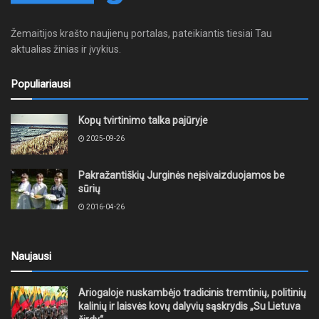
Žemaitijos krašto naujienų portalas, pateikiantis tiesiai Tau
aktualias žinias ir įvykius.
Populiariausi
Kopų tvirtinimo talka pajūryje
2025-09-26
Pakražantiškių Jurginės neįsivaizduojamos be
sūrių
2016-04-26
Naujausi
Ariogaloje nuskambėjo tradicinis tremtinių, politinių
kalinių ir laisvės kovų dalyvių sąskrydis „Su Lietuva