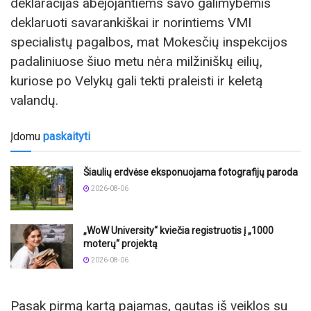
deklaracijas abejojantiems savo galimybėmis
deklaruoti savarankiškai ir norintiems VMI
specialistų pagalbos, mat Mokesčių inspekcijos
padaliniuose šiuo metu nėra milžiniškų eilių,
kuriose po Velykų gali tekti praleisti ir keletą
valandų.
Įdomu
paskaityti
Šiaulių erdvėse eksponuojama fotografijų paroda
2026-08-06
„WoW University“ kviečia registruotis į „1000
moterų“ projektą
2026-08-06
Pasak pirmą kartą pajamas, gautas iš veiklos su