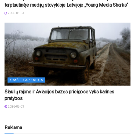
tarptautinėje medijų stovykloje Latvijoje „Young Media Sharks“
2026-08-03
KRAŠTO APSAUGA
Šiaulių rajone ir Aviacijos bazės prieigose vyks karinės
pratybos
2026-08-03
Reklama