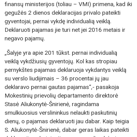
finansų ministerijos (toliau – VMI) primena, kad iki
gegužės 2 dienos deklaracijas privalo pateikti
gyventojai, pernai vykdę individualią veiklą.
Deklaruoti pajamas jie turi net jei 2016 metais ir
negavo pajamų.
„Šalyje yra apie 201 tūkst. pernai individualią
veiklą vykdžiusių gyventojų. Kol kas stropiau
pernykštes pajamas deklaruoja vykdantys veiklą
su verslo liudijimais – 36 procentai jų jau
deklaravo pernai gautas pajamas“,- pasakoja
Mokestinių prievolių departamento direktorė
Stasė Aliukonytė-Šnirienė, ragindama
smulkiuosius verslininkus nelaukti paskutinių
dienų, o pajamas deklaruoti jau dabar. Kaip teigia
S. Aliukonytė-Šnirienė, dabar geras laikas pateikti