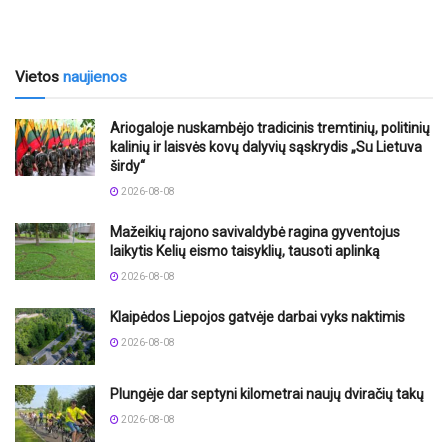
Vietos
naujienos
Ariogaloje nuskambėjo tradicinis tremtinių, politinių
kalinių ir laisvės kovų dalyvių sąskrydis „Su Lietuva
širdy“
2026-08-08
Mažeikių rajono savivaldybė ragina gyventojus
laikytis Kelių eismo taisyklių, tausoti aplinką
2026-08-08
Klaipėdos Liepojos gatvėje darbai vyks naktimis
2026-08-08
Plungėje dar septyni kilometrai naujų dviračių takų
2026-08-08