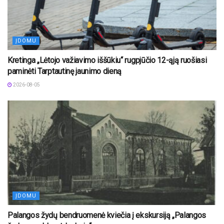
ĮDOMU
Kretinga „Lėtojo važiavimo iššūkiu“ rugpjūčio 12-ąją ruošiasi
paminėti Tarptautinę jaunimo dieną
2026-08-05
ĮDOMU
Palangos žydų bendruomenė kviečia į ekskursiją „Palangos