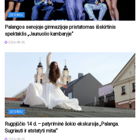
ĮDOMU
Palangos senojoje gimnazijoje pristatomas išskirtinis
spektaklis „Jaunuolio kambaryje“
2026-08-05
ĮDOMU
Rugpjūčio 14 d. – patyriminė šokio ekskursija „Palanga.
Sugriauti ir atstatyti mitai“
2026-08-05