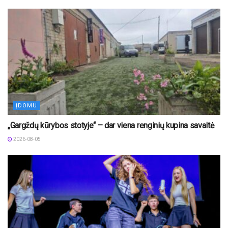
ĮDOMU
„Gargždų kūrybos stotyje“ – dar viena renginių kupina savaitė
2026-08-05