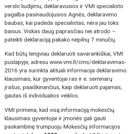
verslo liudijimu, deklaravusios ir VMI specialisto
pagalba pasinaudojusios Agnės, deklaravimo
baubas, kai padeda specialistas, nėra jau toks
baisus. Viskas daug paprasčiau nei atrodo –
pateikti deklaraciją pakako nepilnų 7 minučių.
Kad būtų lengviau deklaruoti savarankiškai, VMI
puslapyje, adresu www.vmi.lt/cms/deklaravimas-
2016 yra surinkta aktuali informacija deklaravimo
klausimais, kur gyventojai ras ir e. seminarų
įrašus, paaiškinančius, kaip deklaruoti pajamas,
gautas iš individualios veiklos.
VMI primena, kad visą informaciją mokesčių
klausimais gyventojai ir įmonės gali gauti
paskambinę trumpuoju Mokesčių informacijos