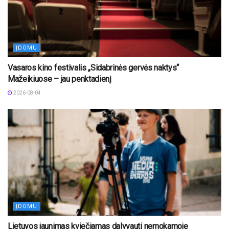
ĮDOMU
Vasaros kino festivalis „Sidabrinės gervės naktys“
Mažeikiuose – jau penktadienį
2026-08-04
ĮDOMU
Lietuvos jaunimas kviečiamas dalyvauti nemokamoje