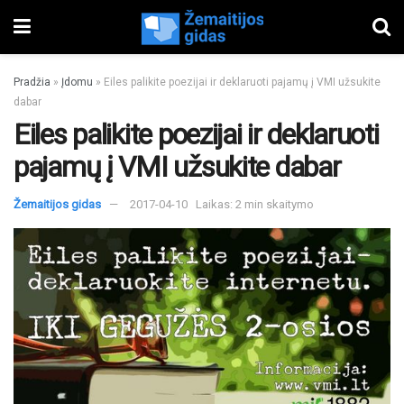
Pradžia
»
Įdomu
»
Eiles palikite poezijai ir deklaruoti pajamų į VMI užsukite
dabar
Eiles palikite poezijai ir deklaruoti
pajamų į VMI užsukite dabar
Žemaitijos gidas
2017-04-10
Laikas: 2 min skaitymo