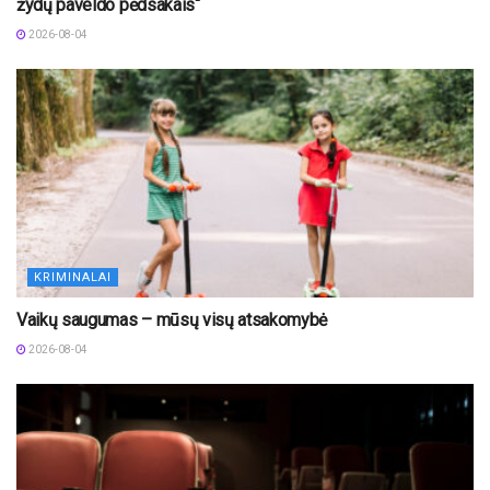
žydų paveldo pėdsakais“
2026-08-04
KRIMINALAI
Vaikų saugumas – mūsų visų atsakomybė
2026-08-04