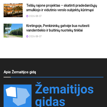
Telšių rajone projektas – skatinti pradedančiųjų
smulkiojo ir vidutinio verslo subjektų kūrimąsi
2026-08-07
Kretingoje, Penkininkų gatvėje bus nutiesti
vandentiekio ir buitinių nuotekų tinklai
2026-08-07
Apie Žemaitijos gidą