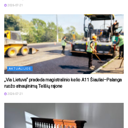
2026-07-21
AKTUALIJOS
„Via Lietuva“ pradeda magistralinio kelio A11 Šiauliai–Palanga
ruožo atnaujinimą Telšių rajone
2026-07-21