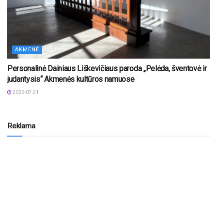
AKMENĖ
Personalinė Dainiaus Liškevičiaus paroda „Pelėda, šventovė ir
judantysis“ Akmenės kultūros namuose
2026-07-21
Reklama