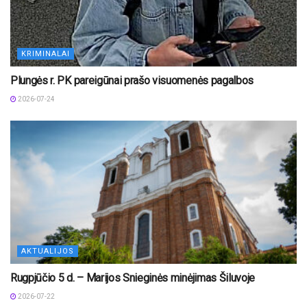
KRIMINALAI
Plungės r. PK pareigūnai prašo visuomenės pagalbos
2026-07-24
AKTUALIJOS
Rugpjūčio 5 d. – Marijos Snieginės minėjimas Šiluvoje
2026-07-22