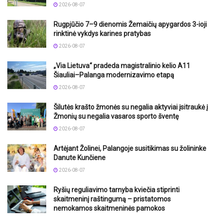
2026-08-07
Rugpjūčio 7–9 dienomis Žemaičių apygardos 3-ioji
rinktinė vykdys karines pratybas
2026-08-07
„Via Lietuva“ pradeda magistralinio kelio A11
Šiauliai–Palanga modernizavimo etapą
2026-08-07
Šilutės krašto žmonės su negalia aktyviai įsitraukė į
Žmonių su negalia vasaros sporto šventę
2026-08-07
Artėjant Žolinei, Palangoje susitikimas su žolininke
Danute Kunčiene
2026-08-07
Ryšių reguliavimo tarnyba kviečia stiprinti
skaitmeninį raštingumą – pristatomos
nemokamos skaitmeninės pamokos