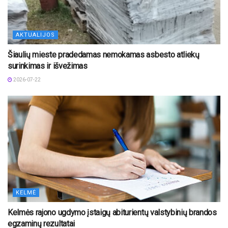
AKTUALIJOS
Šiaulių mieste pradedamas nemokamas asbesto atliekų
surinkimas ir išvežimas
2026-07-22
KELMĖ
Kelmės rajono ugdymo įstaigų abiturientų valstybinių brandos
egzaminų rezultatai