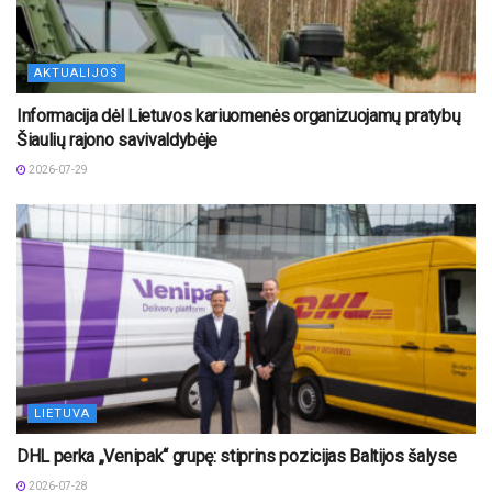
AKTUALIJOS
Informacija dėl Lietuvos kariuomenės organizuojamų pratybų
Šiaulių rajono savivaldybėje
2026-07-29
LIETUVA
DHL perka „Venipak“ grupę: stiprins pozicijas Baltijos šalyse
2026-07-28