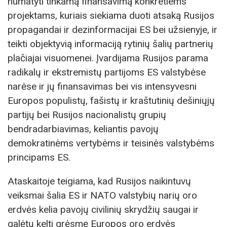
numatyti tinkamą finansavimą konkretiems
projektams, kuriais siekiama duoti atsaką Rusijos
propagandai ir dezinformacijai ES bei užsienyje, ir
teikti objektyvią informaciją rytinių šalių partnerių
plačiajai visuomenei. Įvardijama Rusijos parama
radikalų ir ekstremistų partijoms ES valstybėse
narėse ir jų finansavimas bei vis intensyvesni
Europos populistų, fašistų ir kraštutinių dešiniųjų
partijų bei Rusijos nacionalistų grupių
bendradarbiavimas, keliantis pavojų
demokratinėms vertybėms ir teisinės valstybėms
principams ES.
Ataskaitoje teigiama, kad Rusijos naikintuvų
veiksmai šalia ES ir NATO valstybių narių oro
erdvės kelia pavojų civilinių skrydžių saugai ir
galėtų kelti grėsmę Europos oro erdvės