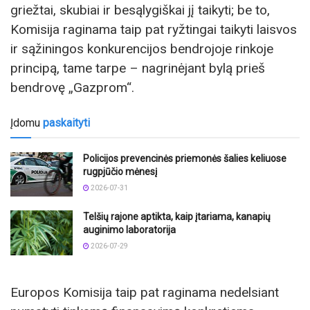
griežtai, skubiai ir besąlygiškai jį taikyti; be to,
Komisija raginama taip pat ryžtingai taikyti laisvos
ir sąžiningos konkurencijos bendrojoje rinkoje
principą, tame tarpe – nagrinėjant bylą prieš
bendrovę „Gazprom“.
Įdomu
paskaityti
Policijos prevencinės priemonės šalies keliuose
rugpjūčio mėnesį
2026-07-31
Telšių rajone aptikta, kaip įtariama, kanapių
auginimo laboratorija
2026-07-29
Europos Komisija taip pat raginama nedelsiant