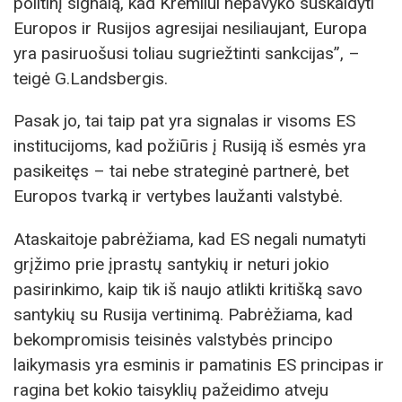
politinį signalą, kad Kremliui nepavyko suskaldyti
Europos ir Rusijos agresijai nesiliaujant, Europa
yra pasiruošusi toliau sugriežtinti sankcijas”, –
teigė G.Landsbergis.
Pasak jo, tai taip pat yra signalas ir visoms ES
institucijoms, kad požiūris į Rusiją iš esmės yra
pasikeitęs – tai nebe strateginė partnerė, bet
Europos tvarką ir vertybes laužanti valstybė.
Ataskaitoje pabrėžiama, kad ES negali numatyti
grįžimo prie įprastų santykių ir neturi jokio
pasirinkimo, kaip tik iš naujo atlikti kritišką savo
santykių su Rusija vertinimą. Pabrėžiama, kad
bekompromisis teisinės valstybės principo
laikymasis yra esminis ir pamatinis ES principas ir
ragina bet kokio taisyklių pažeidimo atveju