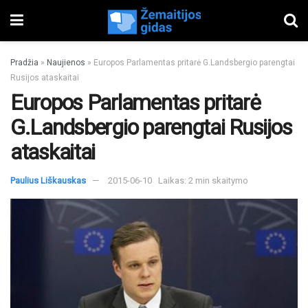
Pradžia
»
Naujienos
»
Europos Parlamentas pritarė G.Landsbergio parengtai
Rusijos ataskaitai
Europos Parlamentas pritarė
G.Landsbergio parengtai Rusijos
ataskaitai
Paulius Liškauskas
2015-06-10
Laikas: 2 min skaitymo