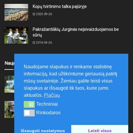
Kopų tvirtinimo talka pajūryje
2025-09-26
Pakražantiškių Jurginės neįsivaizduojamos be
sūrių
2016-04-26
Naujausi
Naudojame slapukus ir renkame statistinę
informaciją, kad užtikrintume geriausią patirtį
Kretingoje, Penkininkų gatvėje bus nutiesti
mūsų svetainėje. Žemiau galite leisti visus
vandentiekio ir buitinių nuotekų tinklai
slapukus ar išsaugoti tik tuos, kurie jums
2026-08-07
aktualūs.
Plačiau
Rugpjūčio 7–9 dienomis Žemaičių apygardos 3-ioji
Techniniai
Techniniai
rinktinė vykdys karines pratybas
Rinkodaros
Rinkodaros
2026-08-07
Išsaugoti nustatymus
Leisti visus