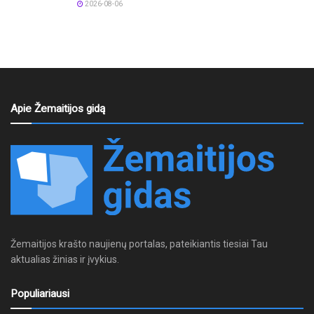
2026-08-06
Apie Žemaitijos gidą
Žemaitijos krašto naujienų portalas, pateikiantis tiesiai Tau
aktualias žinias ir įvykius.
Populiariausi