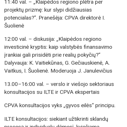
11:40 val. – „Klaipėdos regiono plėtra per
projektų prizmę: kur slypi didžiausias
potencialas?“. Pranešėja: CPVA direktorė I.
Šuolienė
12:00 val. – diskusija: „Klaipėdos regiono
investicinė kryptis: kaip valstybės finansavimo
įrankiai gali prisidėti prie realių pokyčių?“
Dalyvauja: K. Vaitiekūnas, G. Gečiauskienė, A.
Vaitkus, I. Šuolienė. Moderuoja J. Janulevičius
13.00–16:00 val. – verslo ir viešojo sektoriaus
konsultacijos su ILTE ir CPVA ekspertais
CPVA konsultacijos vyks „gyvos eilės“ principu.
ILTE konsultacijos: siekiant užtikrinti sklandų
procesą ir individualų dėmesį, kviečiama