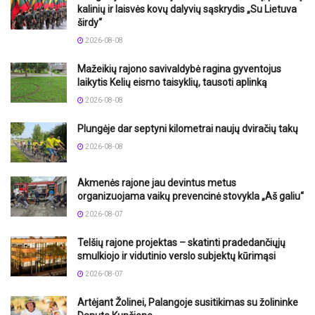
kalinių ir laisvės kovų dalyvių sąskrydis „Su Lietuva
širdy“
2026-08-08
Mažeikių rajono savivaldybė ragina gyventojus
laikytis Kelių eismo taisyklių, tausoti aplinką
2026-08-08
Plungėje dar septyni kilometrai naujų dviračių takų
2026-08-08
Akmenės rajone jau devintus metus
organizuojama vaikų prevencinė stovykla „Aš galiu“
2026-08-07
Telšių rajone projektas – skatinti pradedančiųjų
smulkiojo ir vidutinio verslo subjektų kūrimąsi
2026-08-07
Artėjant Žolinei, Palangoje susitikimas su žolininke