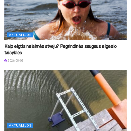
AKTUALIJOS
Kaip elgtis nelaimės atveju? Pagrindinės saugaus elgesio
taisyklės
2026-08-05
AKTUALIJOS