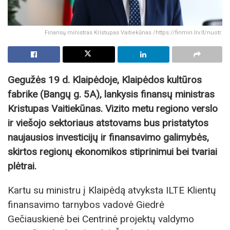
Finansų ministras Kristupas Vaitiekūnas /https://finmin.lrv.lt/nuotr.
Gegužės 19 d. Klaipėdoje, Klaipėdos kultūros
fabrike (Bangų g. 5A), lankysis finansų ministras
Kristupas Vaitiekūnas. Vizito metu regiono verslo
ir viešojo sektoriaus atstovams bus pristatytos
naujausios investicijų ir finansavimo galimybės,
skirtos regionų ekonomikos stiprinimui bei tvariai
plėtrai.
Kartu su ministru į Klaipėdą atvyksta ILTE Klientų
finansavimo tarnybos vadovė Giedrė
Gečiauskienė bei Centrinė projektų valdymo