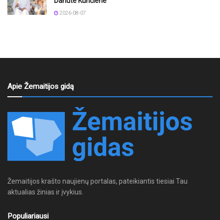
Danute Kunčiene
2026-08-07
Apie Žemaitijos gidą
Žemaitijos krašto naujienų portalas, pateikiantis tiesiai Tau
aktualias žinias ir įvykius.
Populiariausi