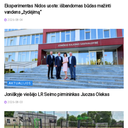
Eksperimentas Nidos uoste: išbandomas būdas mažinti
vandens „žydėjimą“
2026-08-04
AKTUALIJOS
Joniškyje viešėjo LR Seimo pirmininkas Juozas Olekas
2026-08-03