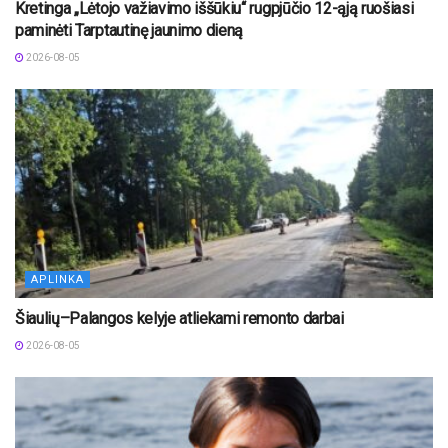
Kretinga „Lėtojo važiavimo iššūkiu“ rugpjūčio 12-ąją ruošiasi
paminėti Tarptautinę jaunimo dieną
2026-08-05
APLINKA
Šiaulių–Palangos kelyje atliekami remonto darbai
2026-08-05