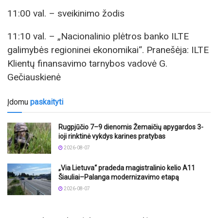
11:00 val. – sveikinimo žodis
11:10 val. – „Nacionalinio plėtros banko ILTE
galimybės regioninei ekonomikai“. Pranešėja: ILTE
Klientų finansavimo tarnybos vadovė G.
Gečiauskienė
Įdomu
paskaityti
Rugpjūčio 7–9 dienomis Žemaičių apygardos 3-
ioji rinktinė vykdys karines pratybas
2026-08-07
„Via Lietuva“ pradeda magistralinio kelio A11
Šiauliai–Palanga modernizavimo etapą
2026-08-07