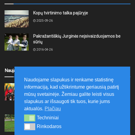
Kopų tvirtinimo talka pajūryje
2025-09-26
Pakražantiškių Jurginės neįsivaizduojamos be
sūrių
2016-04-26
Naujausi
Naudojame slapukus ir renkame statistinę
Ariogaloje nuskambėjo tradicinis tremtinių, politinių
informaciją, kad užtikrintume geriausią patirtį
kalinių ir laisvės kovų dalyvių sąskrydis „Su Lietuva
mūsų svetainėje. Žemiau galite leisti visus
širdy“
slapukus ar išsaugoti tik tuos, kurie jums
2026-08-08
aktualūs.
Plačiau
Mažeikių rajono savivaldybė ragina gyventojus
Techniniai
Techniniai
laikytis Kelių eismo taisyklių, tausoti aplinką
Rinkodaros
Rinkodaros
2026-08-08