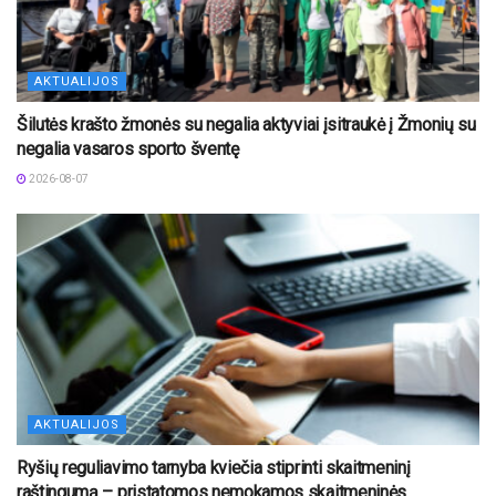
AKTUALIJOS
Šilutės krašto žmonės su negalia aktyviai įsitraukė į Žmonių su
negalia vasaros sporto šventę
2026-08-07
AKTUALIJOS
Ryšių reguliavimo tarnyba kviečia stiprinti skaitmeninį
raštingumą – pristatomos nemokamos skaitmeninės