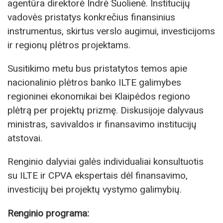
agentūra direktorė Indrė Šuolienė. Institucijų
vadovės pristatys konkrečius finansinius
instrumentus, skirtus verslo augimui, investicijoms
ir regionų plėtros projektams.
Susitikimo metu bus pristatytos temos apie
nacionalinio plėtros banko ILTE galimybes
regioninei ekonomikai bei Klaipėdos regiono
plėtrą per projektų prizmę. Diskusijoje dalyvaus
ministras, savivaldos ir finansavimo institucijų
atstovai.
Renginio dalyviai galės individualiai konsultuotis
su ILTE ir CPVA ekspertais dėl finansavimo,
investicijų bei projektų vystymo galimybių.
Renginio programa: