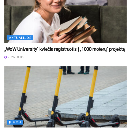
AKTUALIJOS
„WoW University“ kviečia registruotis į „1000 moterų“ projektą
2026-08-06
ĮDOMU