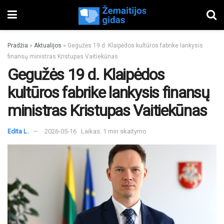
Pradžia
»
Aktualijos
»
Gegužės 19 d. Klaipėdos kultūros fabrike lankysis
finansų ministras Kristupas Vaitiekūnas
Gegužės 19 d. Klaipėdos
kultūros fabrike lankysis finansų
ministras Kristupas Vaitiekūnas
Edita L.
2026-05-16
Laikas: 1 min skaitymo