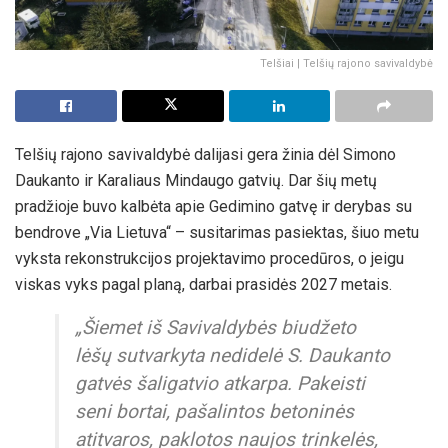
Telšiai | Telšių rajono savivaldybė
Telšių rajono savivaldybė dalijasi gera žinia dėl Simono
Daukanto ir Karaliaus Mindaugo gatvių. Dar šių metų
pradžioje buvo kalbėta apie Gedimino gatvę ir derybas su
bendrove „Via Lietuva“ – susitarimas pasiektas, šiuo metu
vyksta rekonstrukcijos projektavimo procedūros, o jeigu
viskas vyks pagal planą, darbai prasidės 2027 metais.
„Šiemet iš Savivaldybės biudžeto
lėšų sutvarkyta nedidelė S. Daukanto
gatvės šaligatvio atkarpa. Pakeisti
seni bortai, pašalintos betoninės
atitvaros, paklotos naujos trinkelės,