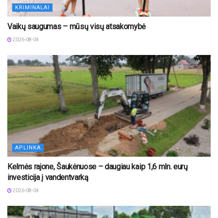
KRIMINALAI
Vaikų saugumas – mūsų visų atsakomybė
2026-08-04
APLINKA
Kelmės rajone, Šaukėnuose – daugiau kaip 1,6 mln. eurų
investicija į vandentvarką
2026-08-04