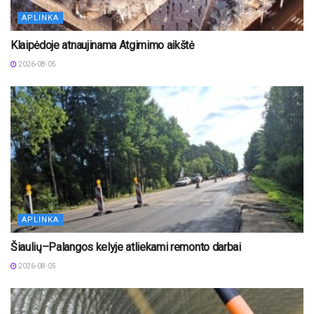
APLINKA
Klaipėdoje atnaujinama Atgimimo aikštė
2026-08-05
APLINKA
Šiaulių–Palangos kelyje atliekami remonto darbai
2026-08-05