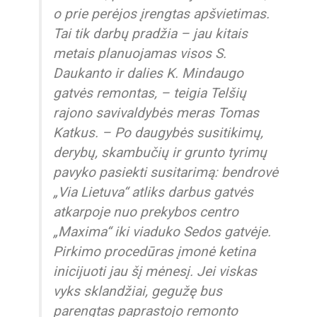
o prie perėjos įrengtas apšvietimas.
Tai tik darbų pradžia – jau kitais
metais planuojamas visos S.
Daukanto ir dalies K. Mindaugo
gatvės remontas, – teigia Telšių
rajono savivaldybės meras Tomas
Katkus. – Po daugybės susitikimų,
derybų, skambučių ir grunto tyrimų
pavyko pasiekti susitarimą: bendrovė
„Via Lietuva“ atliks darbus gatvės
atkarpoje nuo prekybos centro
„Maxima“ iki viaduko Sedos gatvėje.
Pirkimo procedūras įmonė ketina
inicijuoti jau šį mėnesį. Jei viskas
vyks sklandžiai, gegužę bus
parengtas paprastojo remonto