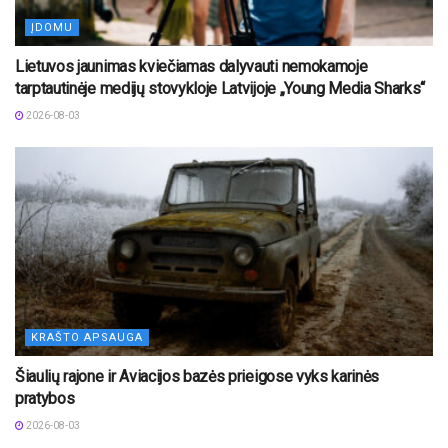
ĮDOMU
Lietuvos jaunimas kviečiamas dalyvauti nemokamoje
tarptautinėje medijų stovykloje Latvijoje „Young Media Sharks“
2026-08-03
KRAŠTO APSAUGA
Šiaulių rajone ir Aviacijos bazės prieigose vyks karinės
pratybos
2026-08-03