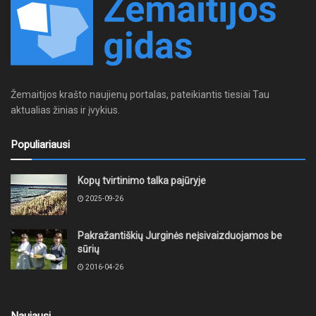
Žemaitijos krašto naujienų portalas, pateikiantis tiesiai Tau
aktualias žinias ir įvykius.
Populiariausi
Kopų tvirtinimo talka pajūryje
2025-09-26
Pakražantiškių Jurginės neįsivaizduojamos be
sūrių
2016-04-26
Naujausi