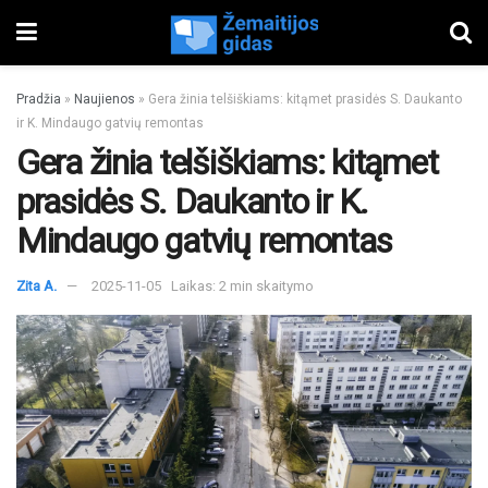
Pradžia
»
Naujienos
»
Gera žinia telšiškiams: kitąmet prasidės S. Daukanto
ir K. Mindaugo gatvių remontas
Gera žinia telšiškiams: kitąmet
prasidės S. Daukanto ir K.
Mindaugo gatvių remontas
Zita A.
2025-11-05
Laikas: 2 min skaitymo