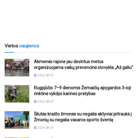
Vietos
naujienos
Akmenės rajone jau devintus metus
organizuojama vaikų prevencinė stovykla „Aš galiu“
2026-08-07
Rugpjūčio 7–9 dienomis Žemaičių apygardos 3-ioji
rinktinė vykdys karines pratybas
2026-08-07
Šilutės krašto žmonės su negalia aktyviai įsitraukė į
Žmonių su negalia vasaros sporto šventę
2026-08-07