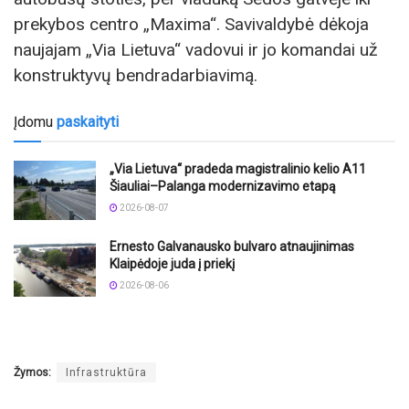
prekybos centro „Maxima“. Savivaldybė dėkoja
naujajam „Via Lietuva“ vadovui ir jo komandai už
konstruktyvų bendradarbiavimą.
Įdomu
paskaityti
„Via Lietuva“ pradeda magistralinio kelio A11
Šiauliai–Palanga modernizavimo etapą
2026-08-07
Ernesto Galvanausko bulvaro atnaujinimas
Klaipėdoje juda į priekį
2026-08-06
Žymos:
Infrastruktūra