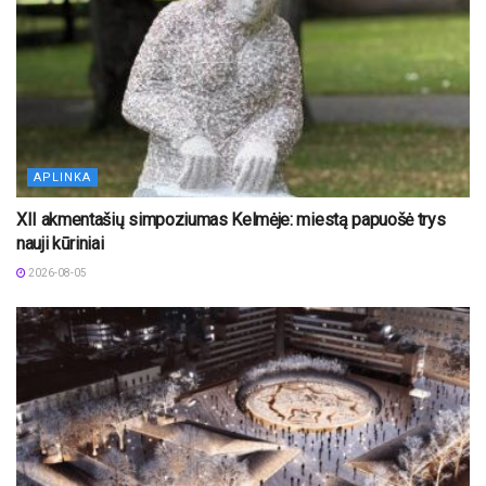
APLINKA
XII akmentašių simpoziumas Kelmėje: miestą papuošė trys
nauji kūriniai
2026-08-05