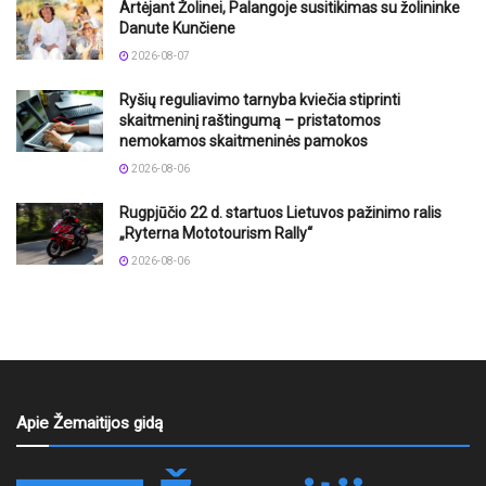
Artėjant Žolinei, Palangoje susitikimas su žolininke
Danute Kunčiene
2026-08-07
Ryšių reguliavimo tarnyba kviečia stiprinti
skaitmeninį raštingumą – pristatomos
nemokamos skaitmeninės pamokos
2026-08-06
Rugpjūčio 22 d. startuos Lietuvos pažinimo ralis
„Ryterna Mototourism Rally“
2026-08-06
Apie Žemaitijos gidą