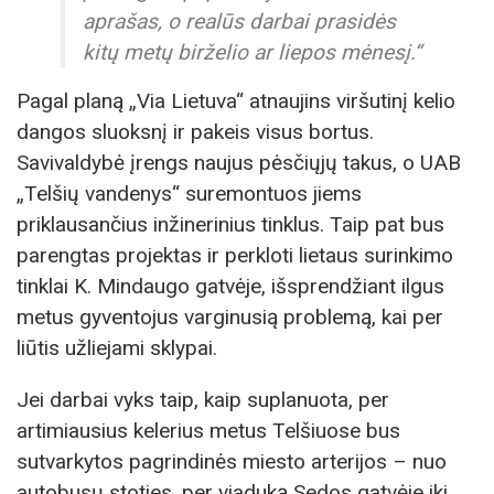
aprašas, o realūs darbai prasidės
kitų metų birželio ar liepos mėnesį.“
Pagal planą „Via Lietuva“ atnaujins viršutinį kelio
dangos sluoksnį ir pakeis visus bortus.
Savivaldybė įrengs naujus pėsčiųjų takus, o UAB
„Telšių vandenys“ suremontuos jiems
priklausančius inžinerinius tinklus. Taip pat bus
parengtas projektas ir perkloti lietaus surinkimo
tinklai K. Mindaugo gatvėje, išsprendžiant ilgus
metus gyventojus varginusią problemą, kai per
liūtis užliejami sklypai.
Jei darbai vyks taip, kaip suplanuota, per
artimiausius kelerius metus Telšiuose bus
sutvarkytos pagrindinės miesto arterijos – nuo
autobusų stoties, per viaduką Sedos gatvėje iki