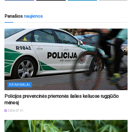
Panašios
naujienos
KRIMINALAI
Policijos prevencinės priemonės šalies keliuose rugpjūčio
mėnesį
2026-07-31