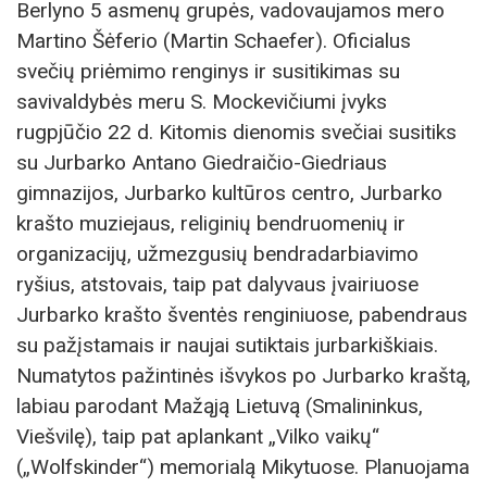
Berlyno 5 asmenų grupės, vadovaujamos mero
Martino Šėferio (Martin Schaefer). Oficialus
svečių priėmimo renginys ir susitikimas su
savivaldybės meru S. Mockevičiumi įvyks
rugpjūčio 22 d. Kitomis dienomis svečiai susitiks
su Jurbarko Antano Giedraičio-Giedriaus
gimnazijos, Jurbarko kultūros centro, Jurbarko
krašto muziejaus, religinių bendruomenių ir
organizacijų, užmezgusių bendradarbiavimo
ryšius, atstovais, taip pat dalyvaus įvairiuose
Jurbarko krašto šventės renginiuose, pabendraus
su pažįstamais ir naujai sutiktais jurbarkiškiais.
Numatytos pažintinės išvykos po Jurbarko kraštą,
labiau parodant Mažąją Lietuvą (Smalininkus,
Viešvilę), taip pat aplankant „Vilko vaikų“
(„Wolfskinder“) memorialą Mikytuose. Planuojama