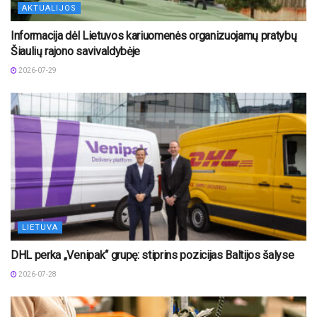
AKTUALIJOS
Informacija dėl Lietuvos kariuomenės organizuojamų pratybų
Šiaulių rajono savivaldybėje
2026-07-29
LIETUVA
DHL perka „Venipak“ grupę: stiprins pozicijas Baltijos šalyse
2026-07-28