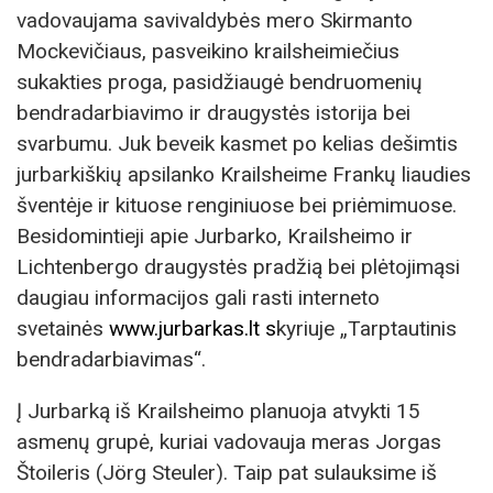
vadovaujama savivaldybės mero Skirmanto
Mockevičiaus, pasveikino krailsheimiečius
sukakties proga, pasidžiaugė bendruomenių
bendradarbiavimo ir draugystės istorija bei
svarbumu. Juk beveik kasmet po kelias dešimtis
jurbarkiškių apsilanko Krailsheime Frankų liaudies
šventėje ir kituose renginiuose bei priėmimuose.
Besidomintieji apie Jurbarko, Krailsheimo ir
Lichtenbergo draugystės pradžią bei plėtojimąsi
daugiau informacijos gali rasti interneto
svetainės
www.jurbarkas.lt
s
kyriuje „Tarptautinis
bendradarbiavimas“.
Į Jurbarką iš Krailsheimo planuoja atvykti 15
asmenų grupė, kuriai vadovauja meras Jorgas
Štoileris (Jörg Steuler). Taip pat sulauksime iš