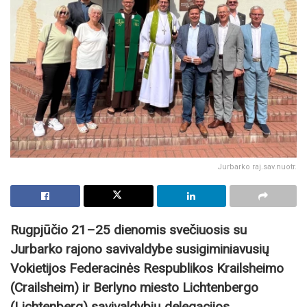
Jurbarko raj.sav.nuotr.
Rugpjūčio 21–25 dienomis svečiuosis su
Jurbarko rajono savivaldybe susigiminiavusių
Vokietijos Federacinės Respublikos Krailsheimo
(Crailsheim) ir Berlyno miesto Lichtenbergo
(Lichtenberg) savivaldybių delegacijos.