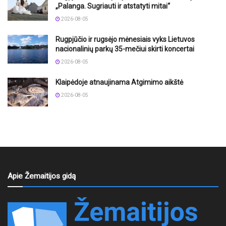
„Palanga. Sugriauti ir atstatyti mitai“
2026-08-05
Rugpjūčio ir rugsėjo mėnesiais vyks Lietuvos
nacionalinių parkų 35-mečiui skirti koncertai
2026-08-05
Klaipėdoje atnaujinama Atgimimo aikštė
2026-08-05
Apie Žemaitijos gidą