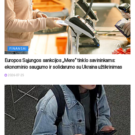
FINANSAI
Europos Sąjungos sankcijos „Mere“ tinklo savininkams:
ekonominio saugumo ir solidarumo su Ukraina užtikrinimas
2026-07-25