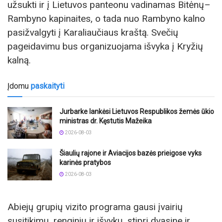
užsukti ir į Lietuvos panteonu vadinamas Bitėnų–
Rambyno kapinaites, o tada nuo Rambyno kalno
pasižvalgyti į Karaliaučiaus kraštą. Svečių
pageidavimu bus organizuojama išvyka į Kryžių
kalną.
Įdomu
paskaityti
Jurbarke lankėsi Lietuvos Respublikos žemės ūkio
ministras dr. Kęstutis Mažeika
2026-08-03
Šiaulių rajone ir Aviacijos bazės prieigose vyks
karinės pratybos
2026-08-03
Abiejų grupių vizito programa gausi įvairių
susitikimų, renginių ir išvykų, stipri dvasine ir