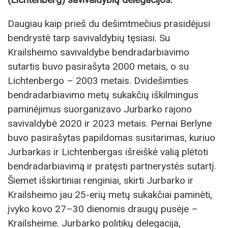
Daugiau kaip prieš du dešimtmečius prasidėjusi
bendrystė tarp savivaldybių tęsiasi. Su
Krailsheimo savivaldybe bendradarbiavimo
sutartis buvo pasirašyta 2000 metais, o su
Lichtenbergo – 2003 metais. Dvidešimties
bendradarbiavimo metų sukakčių iškilmingus
paminėjimus suorganizavo Jurbarko rajono
savivaldybė 2020 ir 2023 metais. Pernai Berlyne
buvo pasirašytas papildomas susitarimas, kuriuo
Jurbarkas ir Lichtenbergas išreiškė valią plėtoti
bendradarbiavimą ir pratęsti partnerystės sutartį.
Šiemet išskirtiniai renginiai, skirti Jurbarko ir
Krailsheimo jau 25-erių metų sukakčiai paminėti,
įvyko kovo 27–30 dienomis draugų pusėje –
Krailsheime. Jurbarko politikų delegacija,