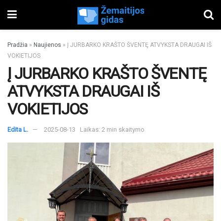
Pradžia
»
Naujienos
»
Į JURBARKO KRAŠTO ŠVENTĘ ATVYKSTA DRAUGAI IŠ
VOKIETIJOS
Į JURBARKO KRAŠTO ŠVENTĘ
ATVYKSTA DRAUGAI IŠ
VOKIETIJOS
Edita L.
2025-08-13
Laikas: 2 min skaitymo