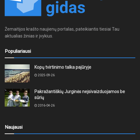
Žemaitijos krašto naujienų portalas, pateikiantis tiesiai Tau
aktualias žinias ir įvykius.
Populiariausi
Kopų tvirtinimo talka pajūryje
2025-09-26
Pakražantiškių Jurginės neįsivaizduojamos be
sūrių
2016-04-26
Naujausi