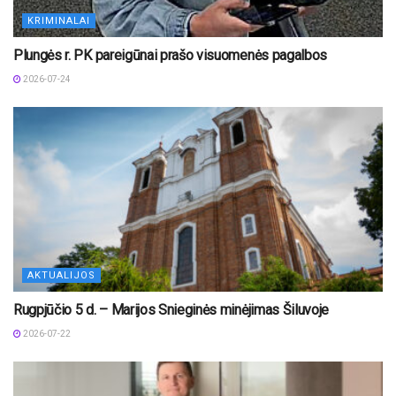
KRIMINALAI
Plungės r. PK pareigūnai prašo visuomenės pagalbos
2026-07-24
AKTUALIJOS
Rugpjūčio 5 d. – Marijos Snieginės minėjimas Šiluvoje
2026-07-22