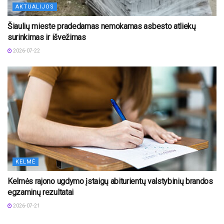
AKTUALIJOS
Šiaulių mieste pradedamas nemokamas asbesto atliekų
surinkimas ir išvežimas
2026-07-22
KELMĖ
Kelmės rajono ugdymo įstaigų abiturientų valstybinių brandos
egzaminų rezultatai
2026-07-21