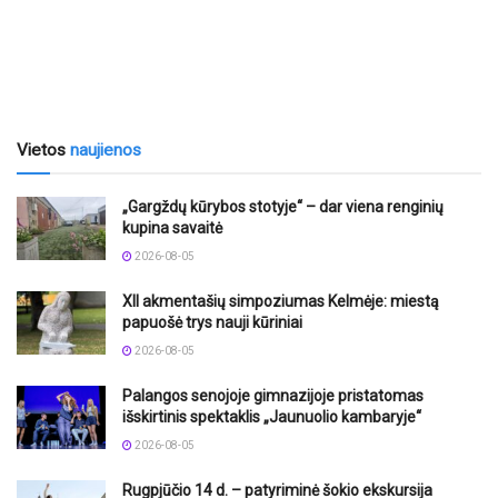
Vietos
naujienos
„Gargždų kūrybos stotyje“ – dar viena renginių
kupina savaitė
2026-08-05
XII akmentašių simpoziumas Kelmėje: miestą
papuošė trys nauji kūriniai
2026-08-05
Palangos senojoje gimnazijoje pristatomas
išskirtinis spektaklis „Jaunuolio kambaryje“
2026-08-05
Rugpjūčio 14 d. – patyriminė šokio ekskursija