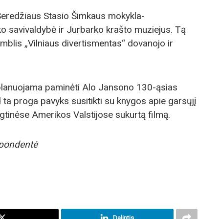
 Seredžiaus Stasio Šimkaus mokykla-
o savivaldybė ir Jurbarko krašto muziejus. Tą
blis „Vilniaus divertismentas“ dovanojo ir
 planuojama paminėti Alo Jansono 130-ąsias
 ta proga pavyks susitikti su knygos apie garsųjį
ngtinėse Amerikos Valstijose sukurtą filmą.
spondentė
Dalintis