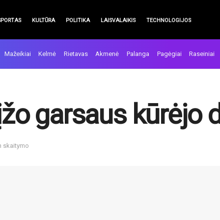
SPORTAS
KULTŪRA
POLITIKA
LAISVALAIKIS
TECHNOLOGIJOS
Mažeikiai
Kelmė
Rietavas
Akmenė
Palanga
Pagėgiai
Raseiniai
rįžo garsaus kūrėjo 
n skaitymo