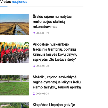
Vietos
naujienos
Šilalės rajone numatytas
melioracijos statinių
rekonstravimas
2026-08-09
Ariogaloje nuskambėjo
tradicinis tremtinių, politinių
kalinių ir laisvės kovų dalyvių
sąskrydis „Su Lietuva širdy“
2026-08-08
Mažeikių rajono savivaldybė
ragina gyventojus laikytis Kelių
eismo taisyklių, tausoti aplinką
2026-08-08
Klaipėdos Liepojos gatvėje