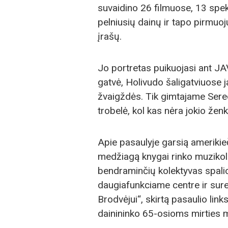
suvaidino 26 filmuose, 13 spek
pelniusių dainų ir tapo pirmuoj
įrašų.
Jo portretas puikuojasi ant J
gatvė, Holivudo šaligatviuose 
žvaigždės. Tik gimtajame Sered
trobelė, kol kas nėra jokio ženk
Apie pasaulyje garsią amerikie
medžiagą knygai rinko muzikol
bendraminčių kolektyvas spali
daugiafunkciame centre ir sure
Brodvėjui“, skirtą pasaulio links
dainininko 65-osioms mirties 