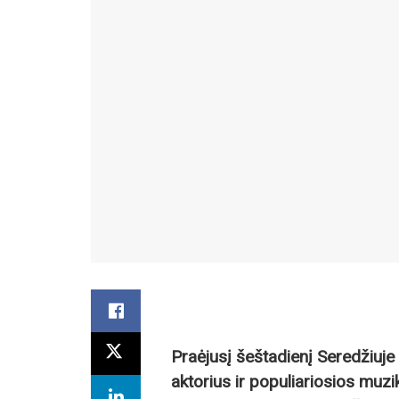
Praėjusį šeštadienį Seredžiuje
aktorius ir populiariosios muz