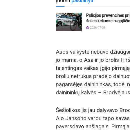
Įdomu
paskaityti
Policijos prevencinės p
šalies keliuose rugpjūči
2026-07-31
Asos vaikystė nebuvo džiaugsm
jo mama, o Asa ir jo brolis Hi
talentingas vaikas įgijo pirmą
broliu netrukus pradėjo dainuot
pagarsėjęs dainininkas, todėl 
dainininkų kalvės – Brodvėjaus
Šešiolikos jis jau dalyvavo Br
Alo Jansono vardu tapo savas 
paversdavo anšlagais. Pirmąj