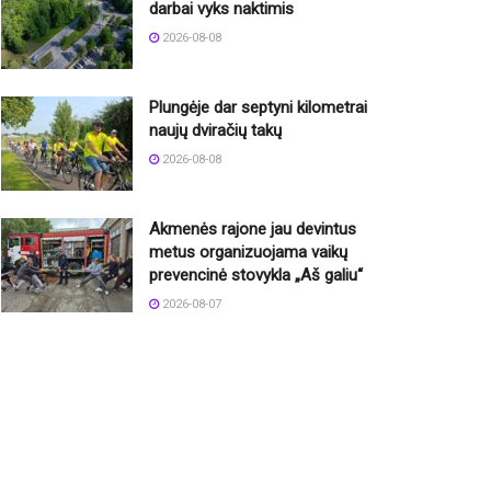
darbai vyks naktimis
2026-08-08
Plungėje dar septyni kilometrai
naujų dviračių takų
2026-08-08
Akmenės rajone jau devintus
metus organizuojama vaikų
prevencinė stovykla „Aš galiu“
2026-08-07