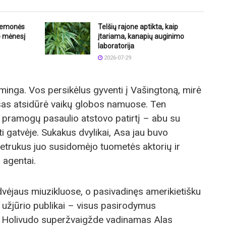
riemonės
Telšių rajone aptikta, kaip
o mėnesį
įtariama, kanapių auginimo
laboratorija
2026-07-29
inga. Vos persikėlus gyventi į Vašingtoną, mirė
ršas atsidūrė vaikų globos namuose. Ten
ją pramogų pasaulio atstovo patirtį – abu su
i gatvėje. Sukakus dvylikai, Asa jau buvo
netrukus juo susidomėjo tuometės aktorių ir
 agentai.
odvėjaus miuzikluose, o pasivadinęs amerikietišku
užjūrio publikai – visus pasirodymus
a Holivudo superžvaigžde vadinamas Alas