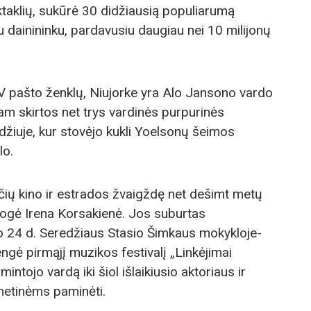
taklių, sukūrė 30 didžiausią populiarumą
u dainininku, pardavusiu daugiau nei 10 milijonų
AV pašto ženklų, Niujorke yra Alo Jansono vardo
jam skirtos net trys vardinės purpurinės
žiuje, kur stovėjo kukli Yoelsonų šeimos
lo.
čių kino ir estrados žvaigždę net dešimt metų
ogė Irena Korsakienė. Jos suburtas
o 24 d. Seredžiaus Stasio Šimkaus mokykloje-
ngė pirmąjį muzikos festivalį „Linkėjimai
mintojo vardą iki šiol išlaikiusio aktoriaus ir
metinėms paminėti.