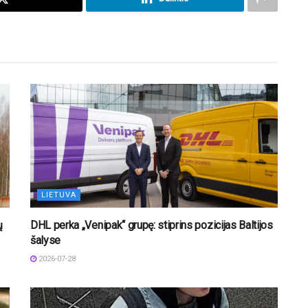
LIETUVA
ų
DHL perka „Venipak“ grupę: stiprins pozicijas Baltijos
šalyse
2026-07-28