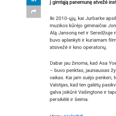
į gimtąją panemunę atvežė inst
Iki 2010-ųjų, kai Jurbarke aps
muzikos kūrėjo giminaičiai Jo
Alą Jansoną net ir Seredžiuje m
buvo aplankyti ir kuriamam film
atsivežė ir kino operatorių.
Dabar jau žinoma, kad Asa Yo
– buvo penktas, jauniausias 
vaikas. Kai jam suėjo penkeri,
Valstijas, kad ten galėtų pasikv
galva įsikūrė Vašingtone ir ta
persikėlė ir šeima.