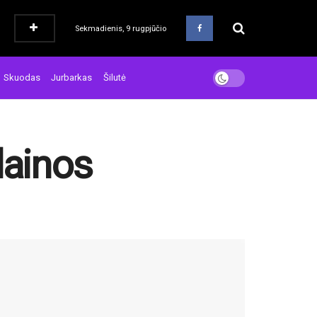
Sekmadienis, 9 rugpjūčio
Skuodas
Jurbarkas
Šilutė
dainos