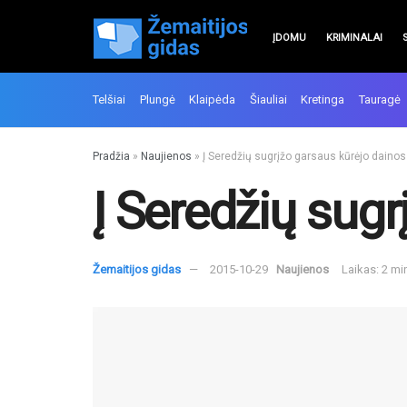
ĮDOMU
KRIMINALAI
Telšiai
Plungė
Klaipėda
Šiauliai
Kretinga
Tauragė
Pradžia
»
Naujienos
»
Į Seredžių sugrįžo garsaus kūrėjo dainos
Į Seredžių sug
Žemaitijos gidas
2015-10-29
Naujienos
Laikas: 2 mi