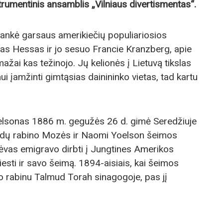
rumentinis ansamblis „Vilniaus divertismentas“.
ilankė garsaus amerikiečių populiariosios
nas Hessas ir jo sesuo Francie Kranzberg, apie
ažai kas težinojo. Jų kelionės į Lietuvą tikslas
ui įamžinti gimtąsias dainininko vietas, tad kartu
elsonas 1886 m. gegužės 26 d. gimė Seredžiuje
žydų rabino Mozės ir Naomi Yoelson šeimos
 tėvas emigravo dirbti į Jungtines Amerikos
iesti ir savo šeimą. 1894-aisiais, kai šeimos
po rabinu Talmud Torah sinagogoje, pas jį