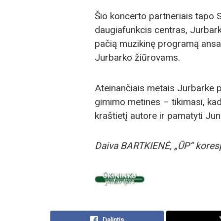
Šio koncerto partneriais tapo
daugiafunkcis centras, Jurbark
pačią muzikinę programą ansam
Jurbarko žiūrovams.
Ateinančiais metais Jurbarke
gimimo metines – tikimasi, kad
kraštietį autore ir pamatyti Ju
Daiva BARTKIENĖ,
„ŪP“ kore
Dalintis