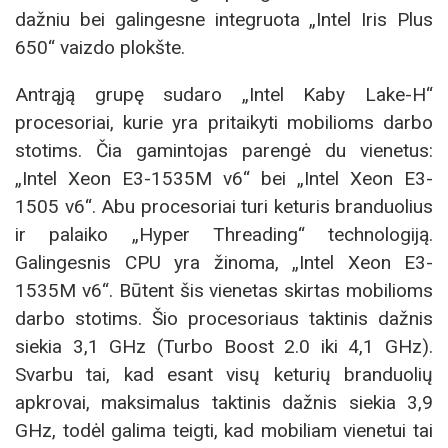
dažniu bei galingesne integruota „Intel Iris Plus
650“ vaizdo plokšte.
Antrąją grupę sudaro „Intel Kaby Lake-H“
procesoriai, kurie yra pritaikyti mobilioms darbo
stotims. Čia gamintojas parengė du vienetus:
„Intel Xeon E3-1535M v6“ bei „Intel Xeon E3-
1505 v6“. Abu procesoriai turi keturis branduolius
ir palaiko „Hyper Threading“ technologiją.
Galingesnis CPU yra žinoma, „Intel Xeon E3-
1535M v6“. Būtent šis vienetas skirtas mobilioms
darbo stotims. Šio procesoriaus taktinis dažnis
siekia 3,1 GHz (Turbo Boost 2.0 iki 4,1 GHz).
Svarbu tai, kad esant visų keturių branduolių
apkrovai, maksimalus taktinis dažnis siekia 3,9
GHz, todėl galima teigti, kad mobiliam vienetui tai