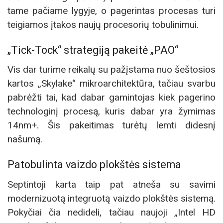
tame pačiame lygyje, o pagerintas procesas turi
teigiamos įtakos naujų procesorių tobulinimui.
„Tick-Tock“ strategiją pakeitė „PAO“
Vis dar turime reikalų su pažįstama nuo šeštosios
kartos „Skylake“ mikroarchitektūra, tačiau svarbu
pabrėžti tai, kad dabar gamintojas kiek pagerino
technologinį procesą, kuris dabar yra žymimas
14nm+. Šis pakeitimas turėtų lemti didesnį
našumą.
Patobulinta vaizdo plokštės sistema
Septintoji karta taip pat atneša su savimi
modernizuotą integruotą vaizdo plokštės sistemą.
Pokyčiai čia nedideli, tačiau naujoji „Intel HD