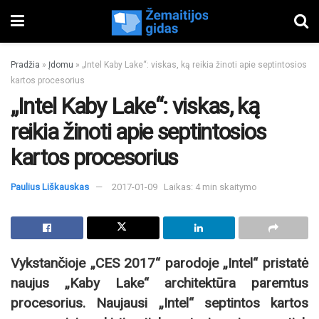
Pradžia
»
Įdomu
»
„Intel Kaby Lake“: viskas, ką reikia žinoti apie septintosios
kartos procesorius
„Intel Kaby Lake“: viskas, ką
reikia žinoti apie septintosios
kartos procesorius
Paulius Liškauskas
2017-01-09
Laikas: 4 min skaitymo
Vykstančioje „CES 2017“ parodoje „Intel“ pristatė
naujus „Kaby Lake“ architektūra paremtus
procesorius. Naujausi „Intel“ septintos kartos