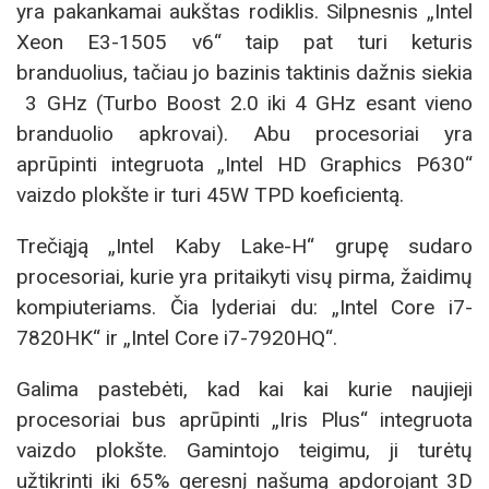
yra pakankamai aukštas rodiklis. Silpnesnis „Intel
Xeon E3-1505 v6“ taip pat turi keturis
branduolius, tačiau jo bazinis taktinis dažnis siekia
3 GHz (Turbo Boost 2.0 iki 4 GHz esant vieno
branduolio apkrovai). Abu procesoriai yra
aprūpinti integruota „Intel HD Graphics P630“
vaizdo plokšte ir turi 45W TPD koeficientą.
Trečiąją „Intel Kaby Lake-H“ grupę sudaro
procesoriai, kurie yra pritaikyti visų pirma, žaidimų
kompiuteriams. Čia lyderiai du: „Intel Core i7-
7820HK“ ir „Intel Core i7-7920HQ“.
Galima pastebėti, kad kai kai kurie naujieji
procesoriai bus aprūpinti „Iris Plus“ integruota
vaizdo plokšte. Gamintojo teigimu, ji turėtų
užtikrinti iki 65% geresnį našumą apdorojant 3D