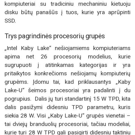
kompiuteriai su tradiciniu mechaniniu kietuoju
disku būtų panašūs į tuos, kurie yra aprūpinti
SSD.
Trys pagrindinės procesorių grupės
„Intel Kaby Lake“ nešiojamiems kompiuteriams
apima net 26 procesorių modelius, kurie
sugrupuoti į atitinkamas kategorijas ir yra
pritaikytos konkrečioms nešiojamų kompiuterių
grupėms. Įdomu tai, kad priklausantys „Kaby
Lake-U“ šeimos procesoriai yra padalinti į du
pogrupius. Dalis jų turi standartinį 15 W TPD, kita
dalis pasižymi didesniu TPD parametru, kuris
siekia 28 W. Visi „Kaby Lake-U“ grupės vienetai –
tai dviejų branduolių procesoriai, tačiau modeliai,
kurie turi 28 W TPD gali pasigirti didesniu taktiniu