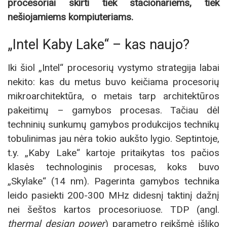
procesoriai skirti tiek stacionariems, tiek
nešiojamiems kompiuteriams.
„Intel Kaby Lake“ – kas naujo?
Iki šiol „Intel“ procesorių vystymo strategija labai
nekito: kas du metus buvo keičiama procesorių
mikroarchitektūra, o metais tarp architektūros
pakeitimų – gamybos procesas. Tačiau dėl
techninių sunkumų gamybos produkcijos technikų
tobulinimas jau nėra tokio aukšto lygio. Septintoje,
t.y. „Kaby Lake“ kartoje pritaikytas tos pačios
klasės technologinis procesas, koks buvo
„Skylake“ (14 nm). Pagerinta gamybos technika
leido pasiekti 200-300 MHz didesnį taktinį dažnį
nei šeštos kartos procesoriuose. TDP (angl.
thermal design power
) parametro reikšmė išliko