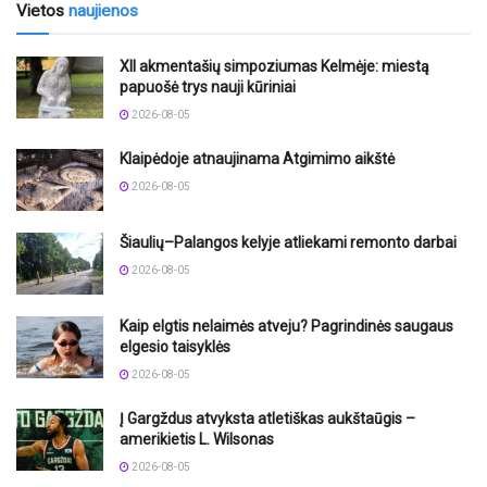
Vietos
naujienos
XII akmentašių simpoziumas Kelmėje: miestą
papuošė trys nauji kūriniai
2026-08-05
Klaipėdoje atnaujinama Atgimimo aikštė
2026-08-05
Šiaulių–Palangos kelyje atliekami remonto darbai
2026-08-05
Kaip elgtis nelaimės atveju? Pagrindinės saugaus
elgesio taisyklės
2026-08-05
Į Gargždus atvyksta atletiškas aukštaūgis –
amerikietis L. Wilsonas
2026-08-05