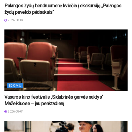
Palangos žydų bendruomenė kviečia į ekskursiją „Palangos
žydų paveldo pėdsakais“
2026-08-04
ĮDOMU
Vasaros kino festivalis „Sidabrinės gervės naktys“
Mažeikiuose – jau penktadienį
2026-08-04