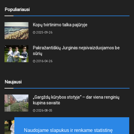
Populiariausi
Kopų tvirtinimo talka pajūryje
2025-09-26
Pakražantiškių Jurginės neįsivaizduojamos be
sūrių
2016-04-26
Naujausi
„Gargždų kūrybos stotyje“ – dar viena renginių
kupina savaitė
2026-08-05
XII akmentašių simpoziumas Kelmėje: miestą
papuošė trys nauji kūriniai
Naudojame slapukus ir renkame statistinę