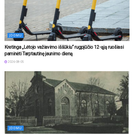
ĮDOMU
Kretinga „Lėtojo važiavimo iššūkiu“ rugpjūčio 12-ąją ruošiasi
paminėti Tarptautinę jaunimo dieną
2026-08-05
ĮDOMU