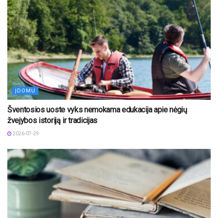
ĮDOMU
Šventosios uoste vyks nemokama edukacija apie nėgių
žvejybos istoriją ir tradicijas
2026-07-29