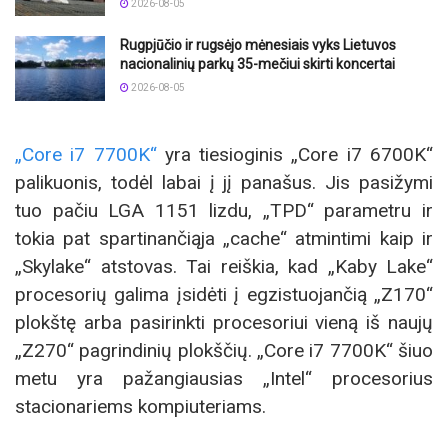
2026-08-05
Rugpjūčio ir rugsėjo mėnesiais vyks Lietuvos
nacionalinių parkų 35-mečiui skirti koncertai
2026-08-05
„Core i7 7700K“
yra tiesioginis „Core i7 6700K“
palikuonis, todėl labai į jį panašus. Jis pasižymi
tuo pačiu LGA 1151 lizdu, „TPD“ parametru ir
tokia pat spartinančiąja „cache“ atmintimi kaip ir
„Skylake“ atstovas. Tai reiškia, kad „Kaby Lake“
procesorių galima įsidėti į egzistuojančią „Z170“
plokštę arba pasirinkti procesoriui vieną iš naujų
„Z270“ pagrindinių plokščių. „Core i7 7700K“ šiuo
metu yra pažangiausias „Intel“ procesorius
stacionariems kompiuteriams.