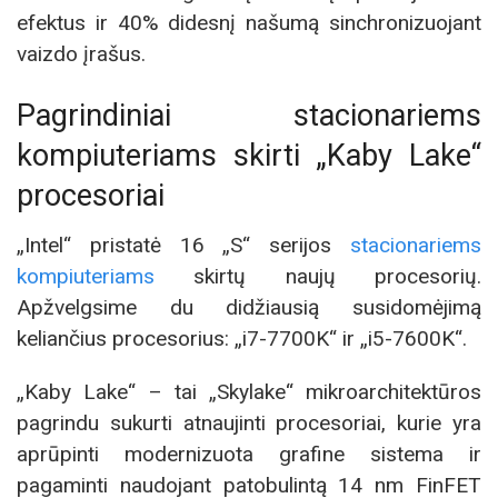
efektus ir 40% didesnį našumą sinchronizuojant
vaizdo įrašus.
Pagrindiniai stacionariems
kompiuteriams skirti „Kaby Lake“
procesoriai
„Intel“ pristatė 16 „S“ serijos
stacionariems
kompiuteriams
skirtų naujų procesorių.
Apžvelgsime du didžiausią susidomėjimą
keliančius procesorius: „i7-7700K“ ir „i5-7600K“.
„Kaby Lake“ – tai „Skylake“ mikroarchitektūros
pagrindu sukurti atnaujinti procesoriai, kurie yra
aprūpinti modernizuota grafine sistema ir
pagaminti naudojant patobulintą 14 nm FinFET