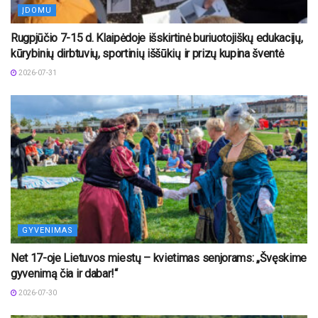
ĮDOMU
Rugpjūčio 7-15 d. Klaipėdoje išskirtinė buriuotojiškų edukacijų,
kūrybinių dirbtuvių, sportinių iššūkių ir prizų kupina šventė
2026-07-31
GYVENIMAS
Net 17-oje Lietuvos miestų – kvietimas senjorams: „Švęskime
gyvenimą čia ir dabar!“
2026-07-30