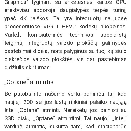
Graphics“ lyginant su ankstesnės kartos GPU
efektyviau apdoroja daugialypės terpės turinį,
ypač 4K raiškos. Tai yra integruotų naujuose
procesoriuose VP9 i HEVC kodekų nuopelnas.
Varle.lt kompiuterinės technikos specialistų
teigimu, integruotų vaizdo plokščių galimybės
pastebimai didėja, nors palyginus su tuo, ką siūlo
diskrečios vaizdo plokštės, vis dar pastebimas
didžiulis skirtumas.
„Optane“ atmintis
Be patobulinto našumo verta paminėti tai, kad
naujieji 200 serijos lustų rinkiniai palaiko naująją
Intel „Optane“ atmintį. Nereikėtų jos painioti su
SSD diskų „Optane“ atmintimi. Tai naujoji „Intel“
vardinė atmintis, sukurta tam, kad stacionarūs