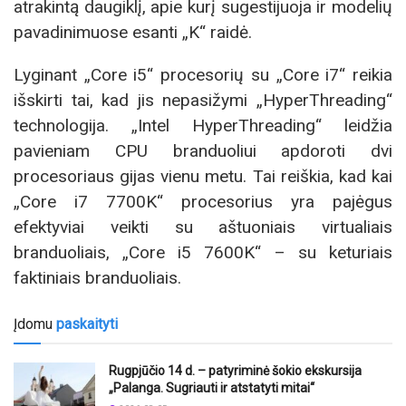
atrakintą daugiklį, apie kurį sugestijuoja ir modelių
pavadinimuose esanti „K“ raidė.
Lyginant „Core i5“ procesorių su „Core i7“ reikia
išskirti tai, kad jis nepasižymi „HyperThreading“
technologija. „Intel HyperThreading“ leidžia
pavieniam CPU branduoliui apdoroti dvi
procesoriaus gijas vienu metu. Tai reiškia, kad kai
„Core i7 7700K“ procesorius yra pajėgus
efektyviai veikti su aštuoniais virtualiais
branduoliais, „Core i5 7600K“ – su keturiais
faktiniais branduoliais.
Įdomu
paskaityti
Rugpjūčio 14 d. – patyriminė šokio ekskursija
„Palanga. Sugriauti ir atstatyti mitai“