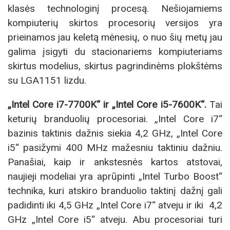
klasės technologinį procesą. Nešiojamiems
kompiuterių skirtos procesorių versijos yra
prieinamos jau keletą mėnesių, o nuo šių metų jau
galima įsigyti du stacionariems kompiuteriams
skirtus modelius, skirtus pagrindinėms plokštėms
su LGA1151 lizdu.
„Intel Core i7-7700K“ ir „Intel Core i5-7600K“.
Tai
keturių branduolių procesoriai. „Intel Core i7“
bazinis taktinis dažnis siekia 4,2 GHz, „Intel Core
i5“ pasižymi 400 MHz mažesniu taktiniu dažniu.
Panašiai, kaip ir ankstesnės kartos atstovai,
naujieji modeliai yra aprūpinti „Intel Turbo Boost“
technika, kuri atskiro branduolio taktinį dažnį gali
padidinti iki 4,5 GHz „Intel Core i7“ atveju ir iki 4,2
GHz „Intel Core i5“ atveju. Abu procesoriai turi