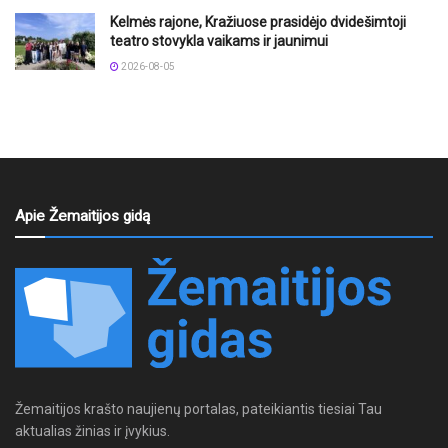
Kelmės rajone, Kražiuose prasidėjo dvidešimtoji
teatro stovykla vaikams ir jaunimui
2026-08-05
Apie Žemaitijos gidą
Žemaitijos krašto naujienų portalas, pateikiantis tiesiai Tau
aktualias žinias ir įvykius.