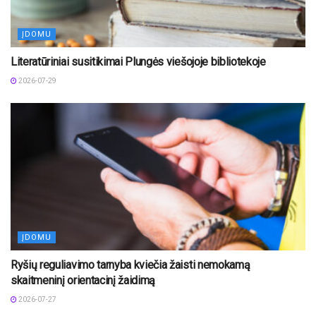
ĮDOMU
Literatūriniai susitikimai Plungės viešojoje bibliotekoje
2026-07-29
ĮDOMU
Ryšių reguliavimo tarnyba kviečia žaisti nemokamą
skaitmeninį orientacinį žaidimą
2026-07-27