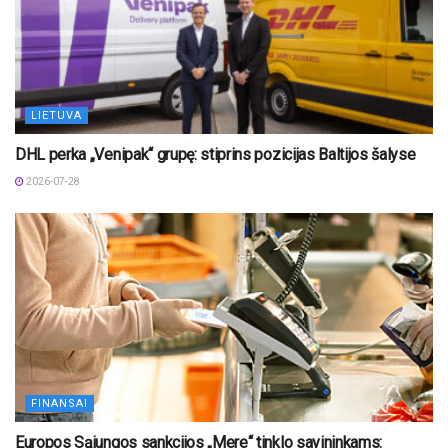
LIETUVA
DHL perka „Venipak“ grupę: stiprins pozicijas Baltijos šalyse
2026-07-28
FINANSAI
Europos Sąjungos sankcijos „Mere“ tinklo savininkams: