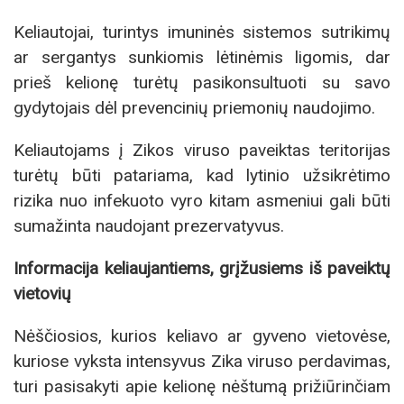
Keliautojai, turintys imuninės sistemos sutrikimų
ar sergantys sunkiomis lėtinėmis ligomis, dar
prieš kelionę turėtų pasikonsultuoti su savo
gydytojais dėl prevencinių priemonių naudojimo.
Keliautojams į Zikos viruso paveiktas teritorijas
turėtų būti patariama, kad lytinio užsikrėtimo
rizika nuo infekuoto vyro kitam asmeniui gali būti
sumažinta naudojant prezervatyvus.
Informacija keliaujantiems, grįžusiems iš paveiktų
vietovių
Nėščiosios, kurios keliavo ar gyveno vietovėse,
kuriose vyksta intensyvus Zika viruso perdavimas,
turi pasisakyti apie kelionę nėštumą prižiūrinčiam