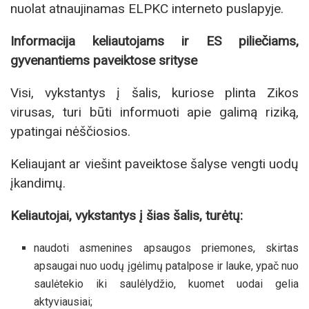
nuolat atnaujinamas ELPKC interneto puslapyje.
Informacija keliautojams ir ES piliečiams,
gyvenantiems paveiktose srityse
Visi, vykstantys į šalis, kuriose plinta Zikos
virusas, turi būti informuoti apie galimą riziką,
ypatingai nėščiosios.
Keliaujant ar viešint paveiktose šalyse vengti uodų
įkandimų.
Keliautojai, vykstantys į šias šalis, turėtų:
naudoti asmenines apsaugos priemones, skirtas
apsaugai nuo uodų įgėlimų patalpose ir lauke, ypač nuo
saulėtekio iki saulėlydžio, kuomet uodai gelia
aktyviausiai;