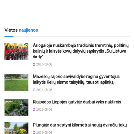
Vietos
naujienos
Ariogaloje nuskambėjo tradicinis tremtinių, politinių
kalinių ir laisvės kovų dalyvių sąskrydis „Su Lietuva
širdy“
2026-08-08
Mažeikių rajono savivaldybė ragina gyventojus
laikytis Kelių eismo taisyklių, tausoti aplinką
2026-08-08
Klaipėdos Liepojos gatvėje darbai vyks naktimis
2026-08-08
Plungėje dar septyni kilometrai naujų dviračių takų
2026-08-08