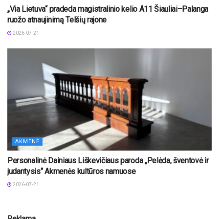
„Via Lietuva“ pradeda magistralinio kelio A11 Šiauliai–Palanga
ruožo atnaujinimą Telšių rajone
2026-07-21
AKMENĖ
Personalinė Dainiaus Liškevičiaus paroda „Pelėda, šventovė ir
judantysis“ Akmenės kultūros namuose
2026-07-21
Reklama