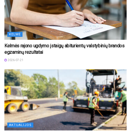
KELMĖ
Kelmės rajono ugdymo įstaigų abiturientų valstybinių brandos
egzaminų rezultatai
2026-07-21
AKTUALIJOS