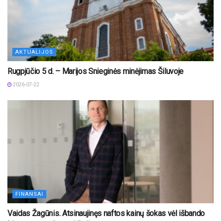
AKTUALIJOS
Rugpjūčio 5 d. – Marijos Snieginės minėjimas Šiluvoje
2026-07-22
FINANSAI
Vaidas Žagūnis. Atsinaujinęs naftos kainų šokas vėl išbando