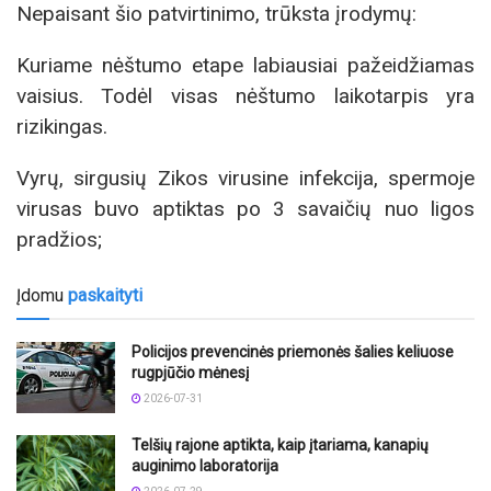
Nepaisant šio patvirtinimo, trūksta įrodymų:
Kuriame nėštumo etape labiausiai pažeidžiamas
vaisius. Todėl visas nėštumo laikotarpis yra
rizikingas.
Vyrų, sirgusių Zikos virusine infekcija, spermoje
virusas buvo aptiktas po 3 savaičių nuo ligos
pradžios;
Įdomu
paskaityti
Policijos prevencinės priemonės šalies keliuose
rugpjūčio mėnesį
2026-07-31
Telšių rajone aptikta, kaip įtariama, kanapių
auginimo laboratorija