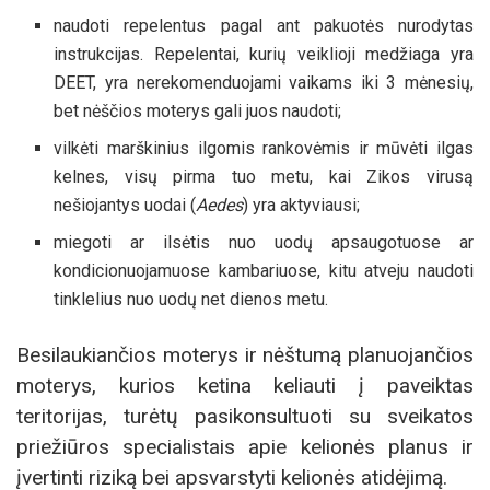
naudoti repelentus pagal ant pakuotės nurodytas
instrukcijas. Repelentai, kurių veiklioji medžiaga yra
DEET, yra nerekomenduojami vaikams iki 3 mėnesių,
bet nėščios moterys gali juos naudoti;
vilkėti marškinius ilgomis rankovėmis ir mūvėti ilgas
kelnes, visų pirma tuo metu, kai Zikos virusą
nešiojantys uodai (
Aedes
) yra aktyviausi;
miegoti ar ilsėtis nuo uodų apsaugotuose ar
kondicionuojamuose kambariuose, kitu atveju naudoti
tinklelius nuo uodų net dienos metu.
Besilaukiančios moterys ir nėštumą planuojančios
moterys, kurios ketina keliauti į paveiktas
teritorijas, turėtų pasikonsultuoti su sveikatos
priežiūros specialistais apie kelionės planus ir
įvertinti riziką bei apsvarstyti kelionės atidėjimą.