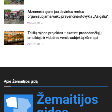
Akmenės rajone jau devintus metus
organizuojama vaikų prevencinė stovykla „Aš galiu“
2026-08-07
Telšių rajone projektas – skatinti pradedančiųjų
smulkiojo ir vidutinio verslo subjektų kūrimąsi
2026-08-07
Apie Žemaitijos gidą