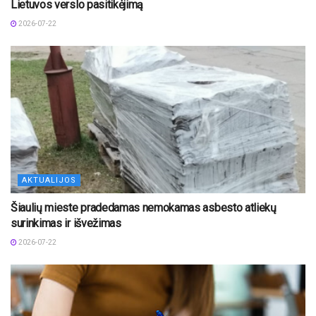
Lietuvos verslo pasitikėjimą
2026-07-22
AKTUALIJOS
Šiaulių mieste pradedamas nemokamas asbesto atliekų
surinkimas ir išvežimas
2026-07-22