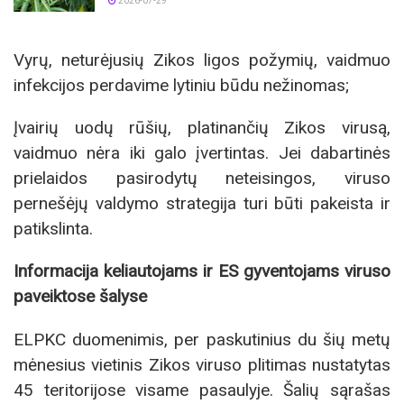
2026-07-29
Vyrų, neturėjusių Zikos ligos požymių, vaidmuo
infekcijos perdavime lytiniu būdu nežinomas;
Įvairių uodų rūšių, platinančių Zikos virusą,
vaidmuo nėra iki galo įvertintas. Jei dabartinės
prielaidos pasirodytų neteisingos, viruso
pernešėjų valdymo strategija turi būti pakeista ir
patikslinta.
Informacija keliautojams ir ES gyventojams viruso
paveiktose šalyse
ELPKC duomenimis, per paskutinius du šių metų
mėnesius vietinis Zikos viruso plitimas nustatytas
45 teritorijose visame pasaulyje. Šalių sąrašas