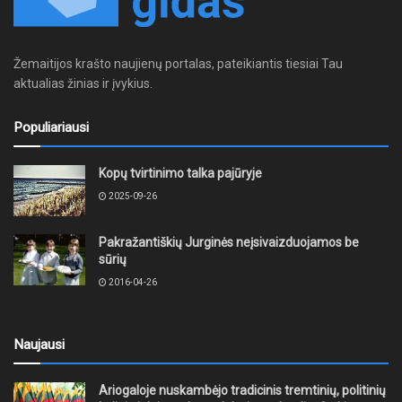
Žemaitijos krašto naujienų portalas, pateikiantis tiesiai Tau
aktualias žinias ir įvykius.
Populiariausi
Kopų tvirtinimo talka pajūryje
2025-09-26
Pakražantiškių Jurginės neįsivaizduojamos be
sūrių
2016-04-26
Naujausi
Ariogaloje nuskambėjo tradicinis tremtinių, politinių