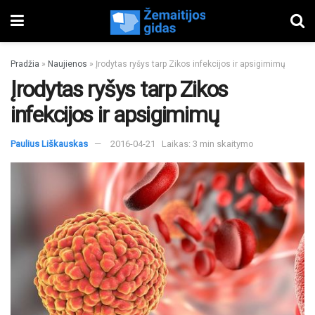
Pradžia
»
Naujienos
»
Įrodytas ryšys tarp Zikos infekcijos ir apsigimimų
Įrodytas ryšys tarp Zikos
infekcijos ir apsigimimų
Paulius Liškauskas
2016-04-21
Laikas: 3 min skaitymo