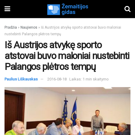
Pradžia
»
Naujienos
»
Iš Austrijos atvykę sporto atstovai buvo maloniai
nustebinti Palangos plėtros tempų
Iš Austrijos atvykę sporto
atstovai buvo maloniai nustebinti
Palangos plėtros tempų
Paulius Liškauskas
2016-08-18
Laikas: 1 min skaitymo