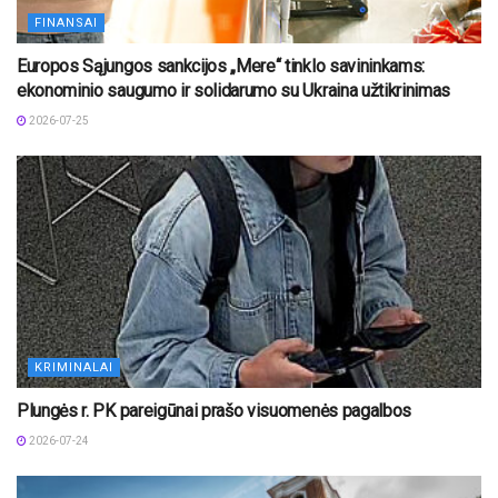
FINANSAI
Europos Sąjungos sankcijos „Mere“ tinklo savininkams:
ekonominio saugumo ir solidarumo su Ukraina užtikrinimas
2026-07-25
KRIMINALAI
Plungės r. PK pareigūnai prašo visuomenės pagalbos
2026-07-24