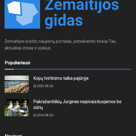
Žemaitijos krašto naujienų portalas, pateikiantis tiesiai Tau
aktualias žinias ir įvykius.
Populiariausi
Kopų tvirtinimo talka pajūryje
2025-09-26
Pakražantiškių Jurginės neįsivaizduojamos be
sūrių
2016-04-26