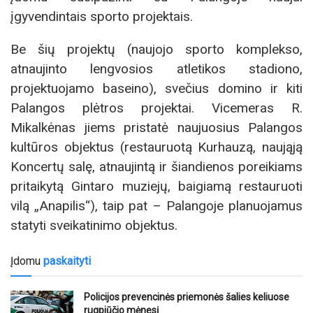
įgyvendintais sporto projektais.
Be šių projektų (naujojo sporto komplekso,
atnaujinto lengvosios atletikos stadiono,
projektuojamo baseino), svečius domino ir kiti
Palangos plėtros projektai. Vicemeras R.
Mikalkėnas jiems pristatė naujuosius Palangos
kultūros objektus (restauruotą Kurhauzą, naująją
Koncertų salę, atnaujintą ir šiandienos poreikiams
pritaikytą Gintaro muziejų, baigiamą restauruoti
vilą „Anapilis“), taip pat – Palangoje planuojamus
statyti sveikatinimo objektus.
Įdomu
paskaityti
Policijos prevencinės priemonės šalies keliuose
rugpjūčio mėnesį