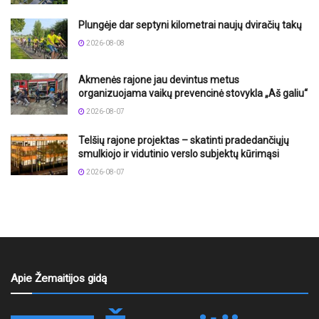
Plungėje dar septyni kilometrai naujų dviračių takų
2026-08-08
Akmenės rajone jau devintus metus
organizuojama vaikų prevencinė stovykla „Aš galiu“
2026-08-07
Telšių rajone projektas – skatinti pradedančiųjų
smulkiojo ir vidutinio verslo subjektų kūrimąsi
2026-08-07
Apie Žemaitijos gidą