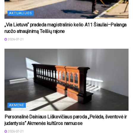
AKTUALIJOS
„Via Lietuva“ pradeda magistralinio kelio A11 Šiauliai–Palanga
ruožo atnaujinimą Telšių rajone
2026-07-21
AKMENĖ
Personalinė Dainiaus Liškevičiaus paroda „Pelėda, šventovė ir
judantysis“ Akmenės kultūros namuose
2026-07-21