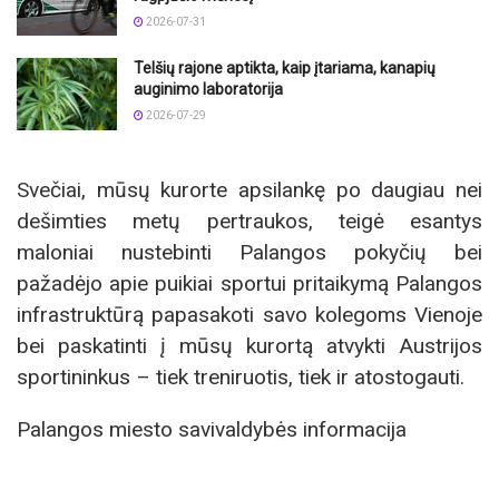
2026-07-31
Telšių rajone aptikta, kaip įtariama, kanapių
auginimo laboratorija
2026-07-29
Svečiai, mūsų kurorte apsilankę po daugiau nei
dešimties metų pertraukos, teigė esantys
maloniai nustebinti Palangos pokyčių bei
pažadėjo apie puikiai sportui pritaikymą Palangos
infrastruktūrą papasakoti savo kolegoms Vienoje
bei paskatinti į mūsų kurortą atvykti Austrijos
sportininkus – tiek treniruotis, tiek ir atostogauti.
Palangos miesto savivaldybės informacija