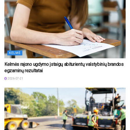
KELMĖ
Kelmės rajono ugdymo įstaigų abiturientų valstybinių brandos
egzaminų rezultatai
2026-07-21