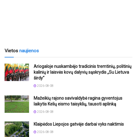
Vietos
naujienos
Ariogaloje nuskambėjo tradicinis tremtinių, politinių
kalinių ir laisvės kovų dalyvių sąskrydis „Su Lietuva
širdy“
2026-08-08
Mažeikių rajono savivaldybė ragina gyventojus
laikytis Kelių eismo taisyklių, tausoti aplinką
2026-08-08
Klaipėdos Liepojos gatvėje darbai vyks naktimis
2026-08-08