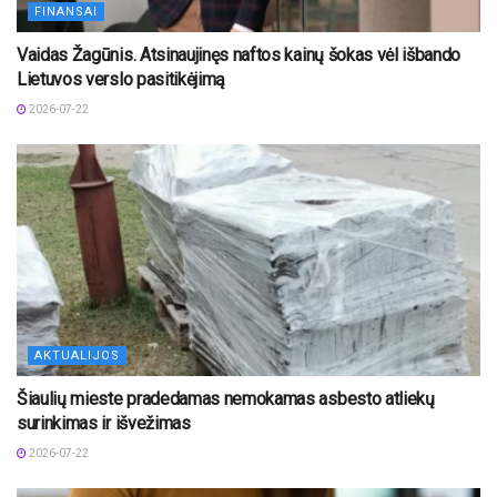
FINANSAI
Vaidas Žagūnis. Atsinaujinęs naftos kainų šokas vėl išbando
Lietuvos verslo pasitikėjimą
2026-07-22
AKTUALIJOS
Šiaulių mieste pradedamas nemokamas asbesto atliekų
surinkimas ir išvežimas
2026-07-22