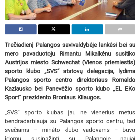
Trečiadienį Palangos savivaldybėje lankėsi bei su
mero pavaduotoju Rimantu Mikalkėnu susitiko
Austrijos miesto Schwechat (Vienos priemiestis)
sporto klubo „SVS“ atstovų delegacija, lydima
Palangos sporto centro direktoriaus Romaldo
Kazlausko bei Panevėžio sporto klubo „EL EKo
Sport“ prezidento Broniaus Kliaugos.
„SVS“ sporto klubas jau ne vienerius metus
bendradarbiauja su Palangos sporto centru, tad
svečiams – minėto klubo vadovams – buvo
įdomu susipažinti su Palangoje naujai