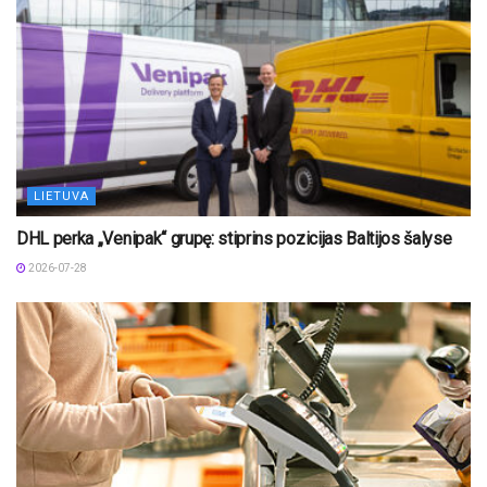
LIETUVA
DHL perka „Venipak“ grupę: stiprins pozicijas Baltijos šalyse
2026-07-28