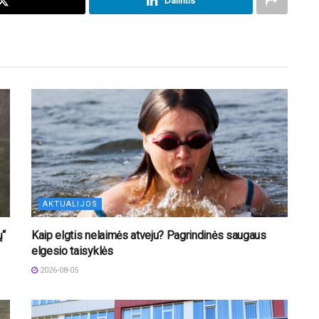
Dalintis
AKTUALIJOS
ų“
Kaip elgtis nelaimės atveju? Pagrindinės saugaus
elgesio taisyklės
2026-08-05