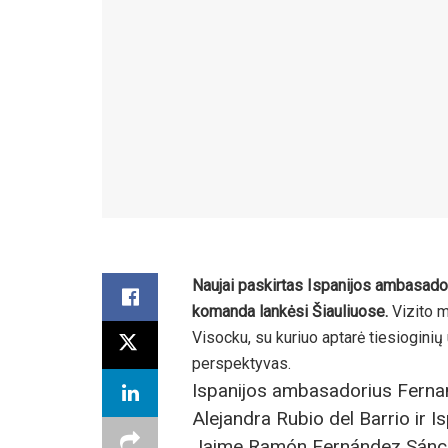
Naujai paskirtas Ispanijos ambasad
komanda lankėsi Šiauliuose.
Vizito m
Visocku, su kuriuo aptarė tiesioginių
perspektyvas.
Ispanijos ambasadorius Ferna
Alejandra Rubio del Barrio ir 
Jaime Ramón Fernández Sánchez