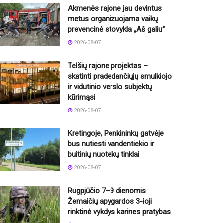
Akmenės rajone jau devintus
metus organizuojama vaikų
prevencinė stovykla „Aš galiu“
2026-08-07
Telšių rajone projektas –
skatinti pradedančiųjų smulkiojo
ir vidutinio verslo subjektų
kūrimąsi
2026-08-07
Kretingoje, Penkininkų gatvėje
bus nutiesti vandentiekio ir
buitinių nuotekų tinklai
2026-08-07
Rugpjūčio 7–9 dienomis
Žemaičių apygardos 3-ioji
rinktinė vykdys karines pratybas