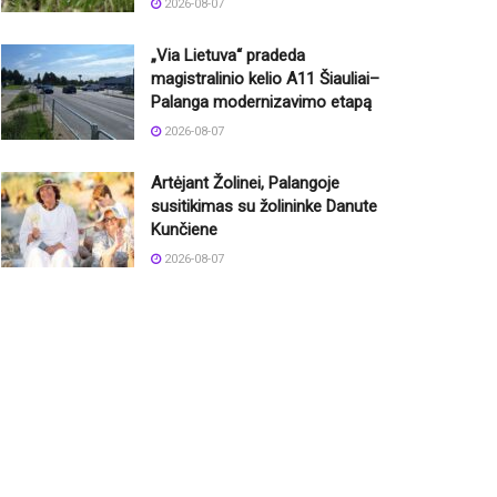
2026-08-07
„Via Lietuva“ pradeda
magistralinio kelio A11 Šiauliai–
Palanga modernizavimo etapą
2026-08-07
Artėjant Žolinei, Palangoje
susitikimas su žolininke Danute
Kunčiene
2026-08-07