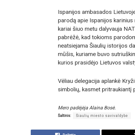
Ispanijos ambasados Lietuvoje
parodą apie Ispanijos karinius 
kariai šiuo metu dalyvauja NATO
pabrėžė, kad tokioms parodoms 
neatsiejama Šiaulių istorijos d
mūšis, kuriame buvo sutriuškin
kurios prasidėjo Lietuvos valst
Vėliau delegacija aplankė Kryž
simbolių, kasmet pritraukiantį p
Mero padėjėja Alaina Bosė.
Šaltinis:
Šiaulių miesto savivaldybė