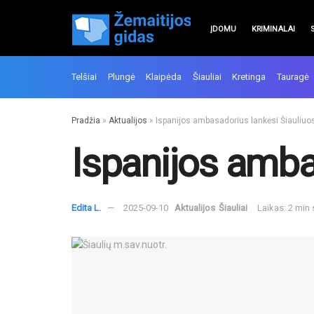
ĮDOMU
KRIMINALAI
Telšiai
Plungė
Klaipėda
Šiauliai
Kretinga
Tauragė
Pradžia
»
Aktualijos
»
Ispanijos ambasadorius lankėsi Šiauliuo
Ispanijos amba
Edita L.
2025-09-10
Aktualijos
Šiauliai
Laikas: 2 min