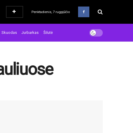
Penktadienis, 7 rugpjūčio
Skuodas
Jurbarkas
Šilutė
auliuose