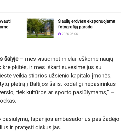
yvauti
Šiaulių erdvėse eksponuojama
niame
fotografijų paroda
2026-08-06
s šalyje
– mes visuomet mielai ieškome naujų
 kreipkitės, ir mes iškart suvesime jus su
te veikia stiprios užsienio kapitalo įmonės,
tytų plėtrą į Baltijos šalis, kodėl gi nepasirinkus
verslo, tiek kultūros ar sporto pasiūlymams,“ –
sockas.
o pasiūlymų, Ispanijos ambasadorius pasižadėjo
ius ir pratęsti diskusijas.