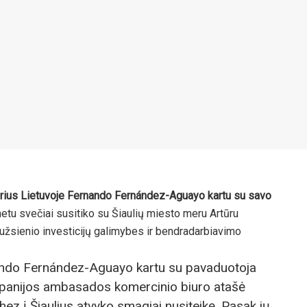
orius Lietuvoje Fernando Fernández-Aguayo kartu su savo
etu svečiai susitiko su Šiaulių miesto meru Artūru
 užsienio investicijų galimybes ir bendradarbiavimo
ndo Fernández-Aguayo kartu su pavaduotoja
Ispanijos ambasados komercinio biuro atašė
 į Šiaulius atvyko smagiai nusiteikę. Pasak jų,