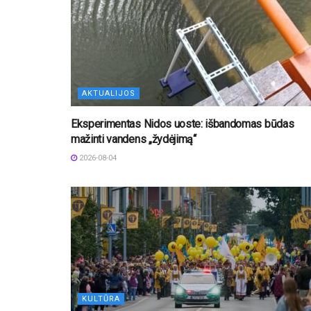
AKTUALIJOS
Eksperimentas Nidos uoste: išbandomas būdas
mažinti vandens „žydėjimą“
2026-08-04
KULTŪRA