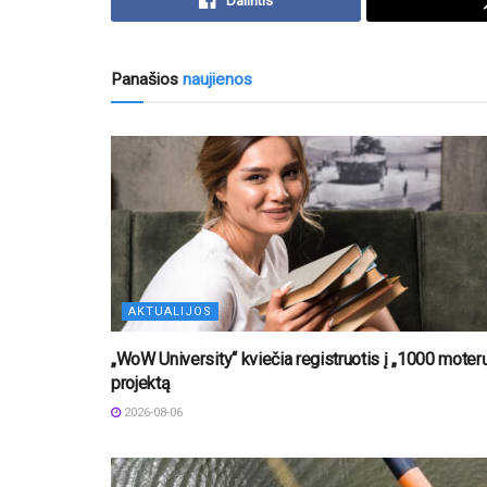
Dalintis
Panašios
naujienos
AKTUALIJOS
„WoW University“ kviečia registruotis į „1000 moter
projektą
2026-08-06