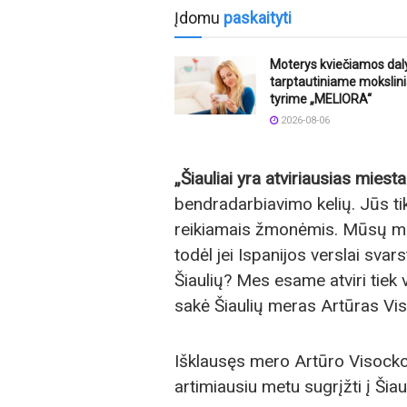
Įdomu
paskaityti
Moterys kviečiamos dal
tarptautiniame moksli
tyrime „MELIORA“
2026-08-06
„Šiauliai yra atviriausias miesta
bendradarbiavimo kelių. Jūs tik
reikiamais žmonėmis. Mūsų mies
todėl jei Ispanijos verslai svars
Šiaulių? Mes esame atviri tiek 
sakė Šiaulių meras Artūras Vi
Išklausęs mero Artūro Visock
artimiausiu metu sugrįžti į Šiaul