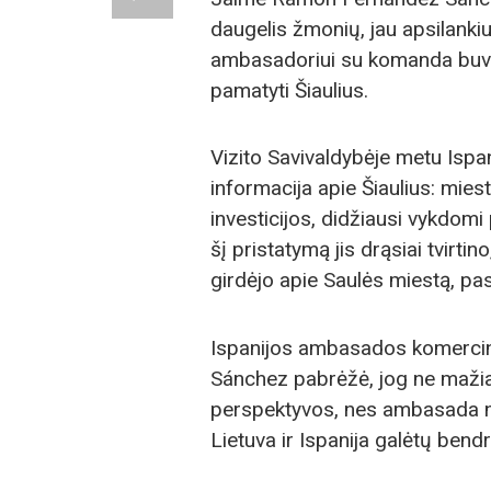
daugelis žmonių, jau apsilankius
ambasadoriui su komanda buvo
pamatyti Šiaulius.
Vizito Savivaldybėje metu Ispa
informacija apie Šiaulius: mies
investicijos, didžiausi vykdom
šį pristatymą jis drąsiai tvirtino
girdėjo apie Saulės miestą, pasi
Ispanijos ambasados komerci
Sánchez pabrėžė, jog ne mažia
perspektyvos, nes ambasada nu
Lietuva ir Ispanija galėtų bendr