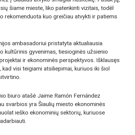
ių šiame mieste, liko patenkinti vizitais, todėl
 rekomenduota kuo greičiau atvykti ir patiems
nijos ambasadoriui pristatyta aktualiausia
to kultūrinis gyvenimas, tiesioginės užsienio
i projektai ir ekonominės perspektyvos. Išklausęs
, kad visi teigiami atsiliepimai, kuriuos iki šiol
tvirtino.
nio biuro atašė Jaime Ramón Fernández
u svarbios yra Šiaulių miesto ekonominės
olat ieško ekonominių sektorių, kuriuose
adarbiauti.