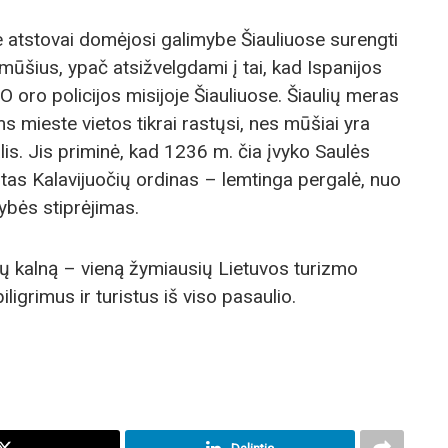
 atstovai domėjosi galimybe Šiauliuose surengti
mūšius, ypač atsižvelgdami į tai, kad Ispanijos
 oro policijos misijoje Šiauliuose. Šiaulių meras
mieste vietos tikrai rastųsi, nes mūšiai yra
alis. Jis priminė, kad 1236 m. čia įvyko Saulės
tas Kalavijuočių ordinas – lemtinga pergalė, nuo
ybės stiprėjimas.
ių kalną – vieną žymiausių Lietuvos turizmo
iligrimus ir turistus iš viso pasaulio.