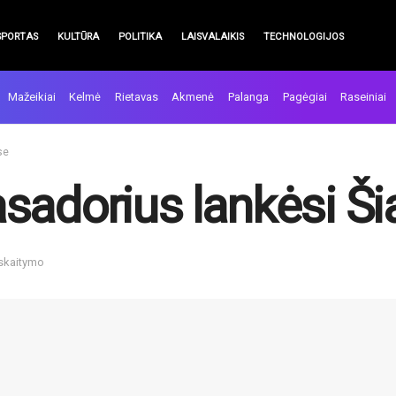
SPORTAS
KULTŪRA
POLITIKA
LAISVALAIKIS
TECHNOLOGIJOS
Mažeikiai
Kelmė
Rietavas
Akmenė
Palanga
Pagėgiai
Raseiniai
se
sadorius lankėsi Ši
 skaitymo