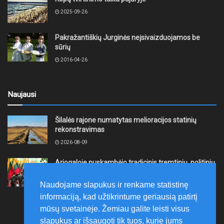
2025-09-26
Pakražantiškių Jurginės neįsivaizduojamos be
sūrių
2016-04-26
Naujausi
Šilalės rajone numatytas melioracijos statinių
rekonstravimas
2026-08-09
Ariogaloje nuskambėjo tradicinis tremtinių, politinių
kalinių ir laisvės kovų dalyvių sąskrydis „Su Lietuva
širdy“
Naudojame slapukus ir renkame statistinę
2026-08-08
informaciją, kad užtikrintume geriausią patirtį
mūsų svetainėje. Žemiau galite leisti visus
slapukus ar išsaugoti tik tuos, kurie jums