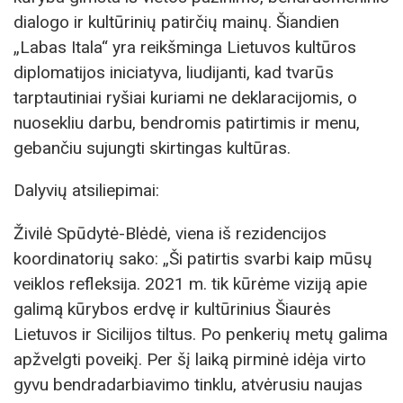
dialogo ir kultūrinių patirčių mainų. Šiandien
„Labas Itala“ yra reikšminga Lietuvos kultūros
diplomatijos iniciatyva, liudijanti, kad tvarūs
tarptautiniai ryšiai kuriami ne deklaracijomis, o
nuosekliu darbu, bendromis patirtimis ir menu,
gebančiu sujungti skirtingas kultūras.
Dalyvių atsiliepimai:
Živilė Spūdytė-Blėdė, viena iš rezidencijos
koordinatorių sako: „Ši patirtis svarbi kaip mūsų
veiklos refleksija. 2021 m. tik kūrėme viziją apie
galimą kūrybos erdvę ir kultūrinius Šiaurės
Lietuvos ir Sicilijos tiltus. Po penkerių metų galima
apžvelgti poveikį. Per šį laiką pirminė idėja virto
gyvu bendradarbiavimo tinklu, atvėrusiu naujas