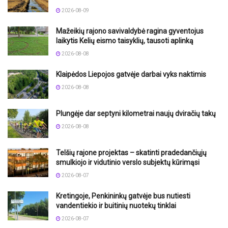
2026-08-09
Mažeikių rajono savivaldybė ragina gyventojus
laikytis Kelių eismo taisyklių, tausoti aplinką
2026-08-08
Klaipėdos Liepojos gatvėje darbai vyks naktimis
2026-08-08
Plungėje dar septyni kilometrai naujų dviračių takų
2026-08-08
Telšių rajone projektas – skatinti pradedančiųjų
smulkiojo ir vidutinio verslo subjektų kūrimąsi
2026-08-07
Kretingoje, Penkininkų gatvėje bus nutiesti
vandentiekio ir buitinių nuotekų tinklai
2026-08-07