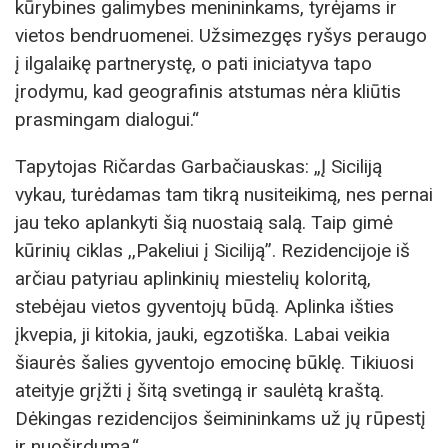
kūrybines galimybes menininkams, tyrėjams ir
vietos bendruomenei. Užsimezgęs ryšys peraugo
į ilgalaikę partnerystę, o pati iniciatyva tapo
įrodymu, kad geografinis atstumas nėra kliūtis
prasmingam dialogui.“
Tapytojas Ričardas Garbačiauskas: „Į Siciliją
vykau, turėdamas tam tikrą nusiteikimą, nes pernai
jau teko aplankyti šią nuostaią salą. Taip gimė
kūrinių ciklas ,,Pakeliui į Siciliją’’. Rezidencijoje iš
arčiau patyriau aplinkinių miestelių koloritą,
stebėjau vietos gyventojų būdą. Aplinka išties
įkvepia, ji kitokia, jauki, egzotiška. Labai veikia
šiaurės šalies gyventojo emocinę būklę. Tikiuosi
ateityje grįžti į šitą svetingą ir saulėtą kraštą.
Dėkingas rezidencijos šeimininkams už jų rūpestį
ir nuoširdumą.“