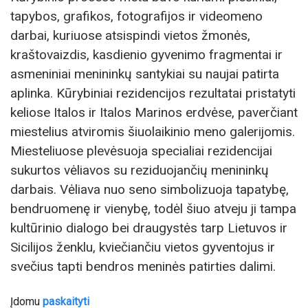
tapybos, grafikos, fotografijos ir videomeno
darbai, kuriuose atsispindi vietos žmonės,
kraštovaizdis, kasdienio gyvenimo fragmentai ir
asmeniniai menininkų santykiai su naujai patirta
aplinka. Kūrybiniai rezidencijos rezultatai pristatyti
keliose Italos ir Italos Marinos erdvėse, paverčiant
miestelius atviromis šiuolaikinio meno galerijomis.
Miesteliuose plevėsuoja specialiai rezidencijai
sukurtos vėliavos su reziduojančių menininkų
darbais. Vėliava nuo seno simbolizuoja tapatybę,
bendruomenę ir vienybę, todėl šiuo atveju ji tampa
kultūrinio dialogo bei draugystės tarp Lietuvos ir
Sicilijos ženklu, kviečiančiu vietos gyventojus ir
svečius tapti bendros meninės patirties dalimi.
Įdomu
paskaityti