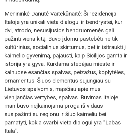
Menininkė Danutė Vaitekūnaitė: Ši rezidencija
Italoje yra unikali vieta dialogui ir bendrystei, kur
dvi, atrodo, nesusijusios bendruomenės gali
pažinti viena kitą. Buvo įdomu pastebėti ne tik
kultūrinius, socialinius skirtumus, bet ir įsitraukti į
kaimelio gyvenimą, pajausti, kaip Sicilijos gamta ir
istorija yra gyva. Kurdama stebėjau mieste ir
kalnuose esančias spalvas, peizažus, koplytėles,
ornamentus. Šiuos elementus sujungiau su
Lietuvos spalvomis, mąsčiau apie mus
vienijančias vertybes, spalvas. Buvimas Italoje
man buvo neįkainojama proga iš vidaus
susipažinti su regionu ir šiuo kaimeliu bei
pamatyti, kokia svarbi vieta dialogui yra “Labas
Itala”.