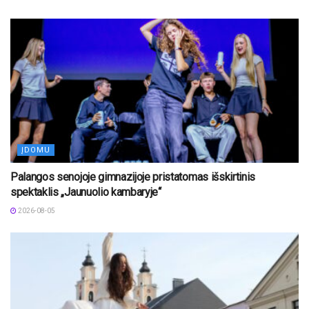
ĮDOMU
Palangos senojoje gimnazijoje pristatomas išskirtinis
spektaklis „Jaunuolio kambaryje“
2026-08-05