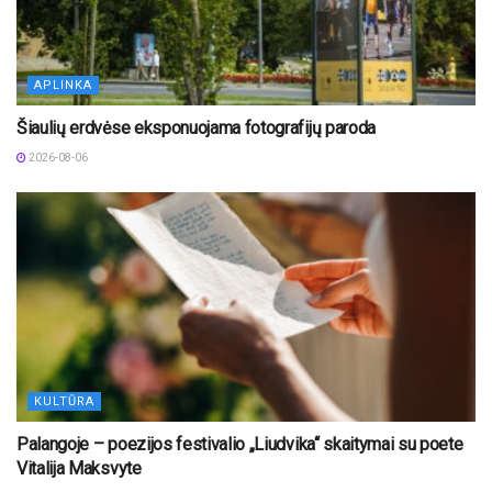
APLINKA
Šiaulių erdvėse eksponuojama fotografijų paroda
2026-08-06
KULTŪRA
Palangoje – poezijos festivalio „Liudvika“ skaitymai su poete
Vitalija Maksvyte