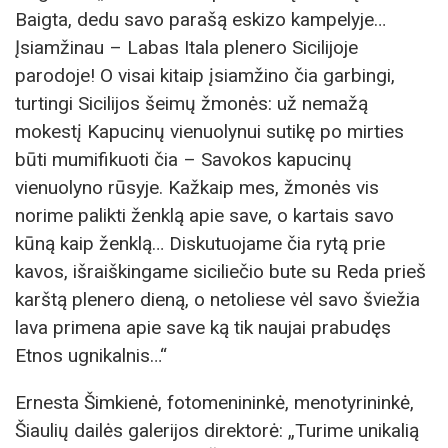
Baigta, dedu savo parašą eskizo kampelyje…
Įsiamžinau – Labas Itala plenero Sicilijoje
parodoje! O visai kitaip įsiamžino čia garbingi,
turtingi Sicilijos šeimų žmonės: už nemažą
mokestį Kapucinų vienuolynui sutikę po mirties
būti mumifikuoti čia – Savokos kapucinų
vienuolyno rūsyje. Kažkaip mes, žmonės vis
norime palikti ženklą apie save, o kartais savo
kūną kaip ženklą… Diskutuojame čia rytą prie
kavos, išraiškingame siciliečio bute su Reda prieš
karštą plenero dieną, o netoliese vėl savo šviežia
lava primena apie save ką tik naujai prabudęs
Etnos ugnikalnis…“
Ernesta Šimkienė, fotomenininkė, menotyrininkė,
Šiaulių dailės galerijos direktorė: „Turime unikalią