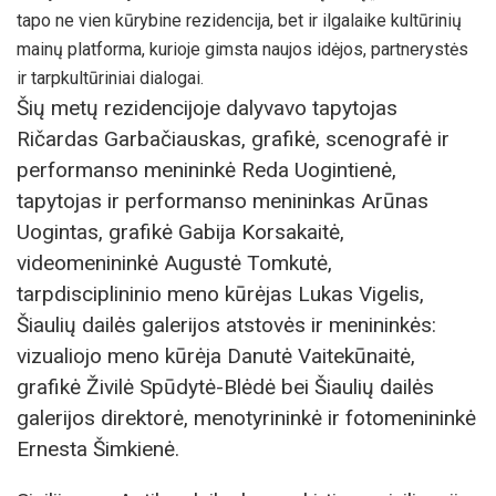
tapo ne vien kūrybine rezidencija, bet ir ilgalaike kultūrinių
mainų platforma, kurioje gimsta naujos idėjos, partnerystės
ir tarpkultūriniai dialogai.
Šių metų rezidencijoje dalyvavo tapytojas
Ričardas Garbačiauskas, grafikė, scenografė ir
performanso menininkė Reda Uogintienė,
tapytojas ir performanso menininkas Arūnas
Uogintas, grafikė Gabija Korsakaitė,
videomenininkė Augustė Tomkutė,
tarpdisciplininio meno kūrėjas Lukas Vigelis,
Šiaulių dailės galerijos atstovės ir menininkės:
vizualiojo meno kūrėja Danutė Vaitekūnaitė,
grafikė Živilė Spūdytė-Blėdė bei Šiaulių dailės
galerijos direktorė, menotyrininkė ir fotomenininkė
Ernesta Šimkienė.