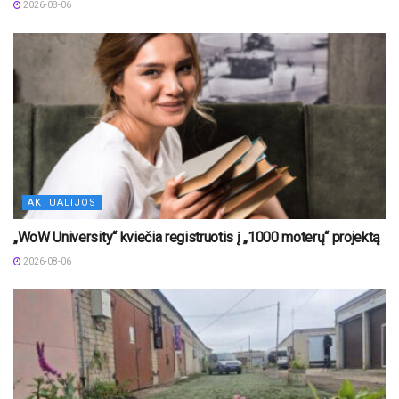
2026-08-06
AKTUALIJOS
„WoW University“ kviečia registruotis į „1000 moterų“ projektą
2026-08-06