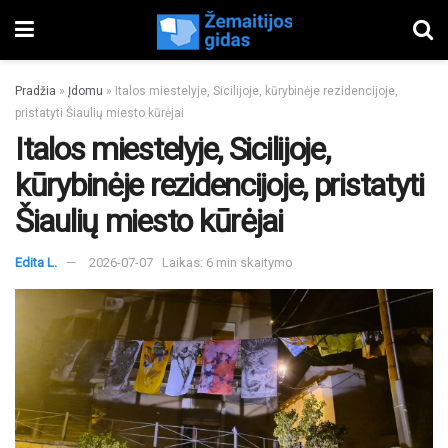
Pradžia
»
Įdomu
»
Italos miestelyje, Sicilijoje, kūrybinėje rezidencijoje,
pristatyti Šiaulių miesto kūrėjai
Italos miestelyje, Sicilijoje,
kūrybinėje rezidencijoje, pristatyti
Šiaulių miesto kūrėjai
Edita L.
2026-07-07
Laikas: 6 min skaitymo