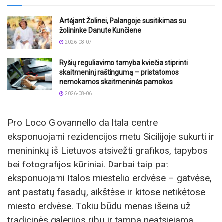
Artėjant Žolinei, Palangoje susitikimas su
žolininke Danute Kunčiene
2026-08-07
Ryšių reguliavimo tarnyba kviečia stiprinti
skaitmeninį raštingumą – pristatomos
nemokamos skaitmeninės pamokos
2026-08-06
Pro Loco Giovannello da Itala centre
eksponuojami rezidencijos metu Sicilijoje sukurti ir
menininkų iš Lietuvos atsivežti grafikos, tapybos
bei fotografijos kūriniai. Darbai taip pat
eksponuojami Italos miestelio erdvėse – gatvėse,
ant pastatų fasadų, aikštėse ir kitose netikėtose
miesto erdvėse. Tokiu būdu menas išeina už
tradicinės galerijos ribų ir tampa neatsiejama