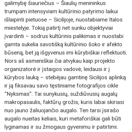
galimybę šiauriečius – Šiaulių menininkus
trumpam intensyviam kultūrinio patyrimo laikui
išlaipinti pietuose – Sicilijoje, nuostabiame Italos
miestelyje. Tokią patirtį net sunku objektyviai
įvardinti – sodrus kultūrinis palikimas ir nuostabi
gamta sukelia savotišką kultūrinio šoko ir afekto
būseną, bet ją išgyvenus imi kūrybiškai reflektuoti.
Nors aš asmeniškai čia atvykau kaip projekto
organizatorė ir įstaigos vadovė, leidausi ir į
kūrybos lauką – stebėjau gamtinę Sicilijos aplinką
ir ją fiksavau savo tęstiniame fotografijos cikle
“Nyksmas”. Tai sunykusių, suždiūvusių augalų
makropasaulis, faktūrų grožis, kuris labai skiriasi
nuo jauno žaliuojančio augalo. Ten tarsi įsirašo
augalo nueitas keliais, kuri metaforiškai gali būti
lyginamas ir su žmogaus gyvenimu ir patirtimi.