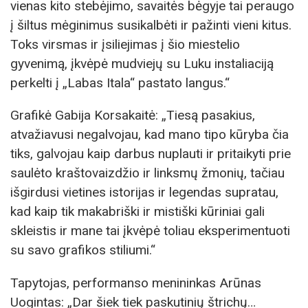
vienas kito stebėjimo, savaitės bėgyje tai peraugo
į šiltus mėginimus susikalbėti ir pažinti vieni kitus.
Toks virsmas ir įsiliejimas į šio miestelio
gyvenimą, įkvėpė mudviejų su Luku instaliaciją
perkelti į „Labas Itala“ pastato langus.“
Grafikė Gabija Korsakaitė: „Tiesą pasakius,
atvažiavusi negalvojau, kad mano tipo kūryba čia
tiks, galvojau kaip darbus nuplauti ir pritaikyti prie
saulėto kraštovaizdžio ir linksmų žmonių, tačiau
išgirdusi vietines istorijas ir legendas supratau,
kad kaip tik makabriški ir mistiški kūriniai gali
skleistis ir mane tai įkvėpė toliau eksperimentuoti
su savo grafikos stiliumi.“
Tapytojas, performanso menininkas Arūnas
Uogintas: „Dar šiek tiek paskutinių štrichų…