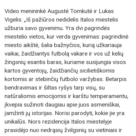
Video menininkė Augustė Tomkutė ir Lukas
Vigelis: „Iš pažiūros nedidelis Italos miestelis
užburia savo gyvenimu. Yra dvi pagrindės
miestelio vietos, kur verda gyvenimas: pagrindinė
miesto aikštė, šalia bažnyčios, kurią užkariauja
vaikai, žaidžiantys futbolą vakare ir vos už kelių
žingsnių esantis baras, kuriame susijungia visos
kartos gyventojų, žaidžiančių sicilietiškomis
kortomis ar stebinčių futbolo varžybas. Betarpis
bendravimas ir šiltas ryšys tarp visų, su
natūraliomis emocijomis ir karštu temperamentu,
įkvepia sužinoti daugiau apie juos asmeniškai,
įamžinti jų istorijas. Norisi parodyti, kokie jie yra
unikalūs. Nors rezidencija Italos miestelyje
prasidėjo nuo nedrąsių žvilgsnių su vietiniais ir