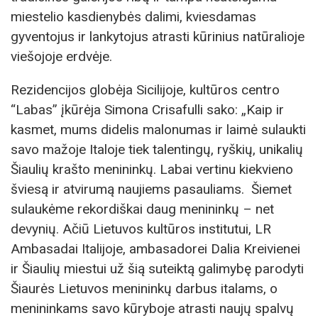
miestelio kasdienybės dalimi, kviesdamas
gyventojus ir lankytojus atrasti kūrinius natūralioje
viešojoje erdvėje.
Rezidencijos globėja Sicilijoje, kultūros centro
“Labas” įkūrėja Simona Crisafulli sako: „Kaip ir
kasmet, mums didelis malonumas ir laimė sulaukti
savo mažoje Italoje tiek talentingų, ryškių, unikalių
Šiaulių krašto menininkų. Labai vertinu kiekvieno
šviesą ir atvirumą naujiems pasauliams. Šiemet
sulaukėme rekordiškai daug menininkų – net
devynių. Ačiū Lietuvos kultūros institutui, LR
Ambasadai Italijoje, ambasadorei Dalia Kreivienei
ir Šiaulių miestui už šią suteiktą galimybę parodyti
Šiaurės Lietuvos menininkų darbus italams, o
menininkams savo kūryboje atrasti naujų spalvų