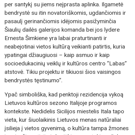
per santykį su jiems neįprasta aplinka. Ilgametė
bendrystė su itin novatoriškomis, ugdančiomis ir
pasaulį gerinančiomis idėjomis pasižyminčia
Šiaulių dailės galerijos komanda bei jos lydere
Ernesta Šimkiene yra labai praturtinanti ir
neabejotinai vietos kultūrą veikianti patirtis, kuria
ypatingai džiaugiuosi – kaip asmuo ir kaip
socioedukacinių veiklų ir kultūros centro “Labas”
atstovė. Tikiu projektu ir tikiuosi šios vaisingos
bendrystės tęstinumo“.
Ypač simboliška, kad penktoji rezidencija vykoą
Lietuvos kultūros sezono Italijoje programos
kontekste. Nedidelis Sicilijos miestelis Itala tapo
vieta, kur šiuolaikinis Lietuvos menas natūraliai
įsilieja į vietos gyvenimą, o kultūra tampa žmones