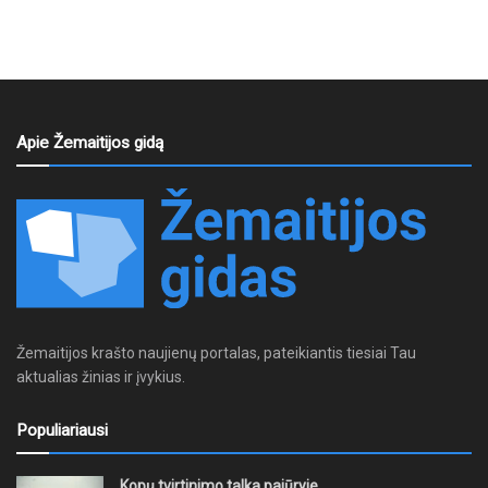
Apie Žemaitijos gidą
Žemaitijos krašto naujienų portalas, pateikiantis tiesiai Tau
aktualias žinias ir įvykius.
Populiariausi
Kopų tvirtinimo talka pajūryje