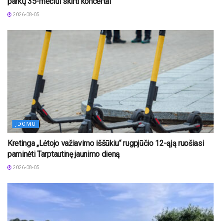
parkų 35-mečiui skirti koncertai
2026-08-05
ĮDOMU
Kretinga „Lėtojo važiavimo iššūkiu“ rugpjūčio 12-ąją ruošiasi
paminėti Tarptautinę jaunimo dieną
2026-08-05