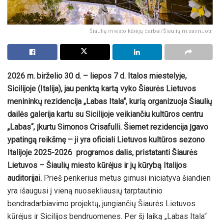
Šiaulių miesto kūrėjų darbai/Šiaulių m.sav.nuotr.
2026 m. birželio 30 d. – liepos 7 d. Italos miestelyje,
Sicilijoje (Italija), jau penktą kartą vyko Šiaurės Lietuvos
menininkų rezidencija „Labas Itala“, kurią organizuoja Šiaulių
dailės galerija kartu su Sicilijoje veikiančiu kultūros centru
„Labas“, įkurtu Simonos Crisafulli.
Šiemet rezidencija įgavo
ypatingą reikšmę – ji yra oficiali Lietuvos kultūros sezono
Italijoje 2025-2026 programos dalis, pristatanti Šiaurės
Lietuvos – Šiaulių miesto kūrėjus ir jų kūrybą Italijos
auditorijai.
Prieš penkerius metus gimusi iniciatyva šiandien
yra išaugusi į vieną nuosekliausių tarptautinio
bendradarbiavimo projektų, jungiančių Šiaurės Lietuvos
kūrėjus ir Sicilijos bendruomenes. Per šį laiką „Labas Itala“