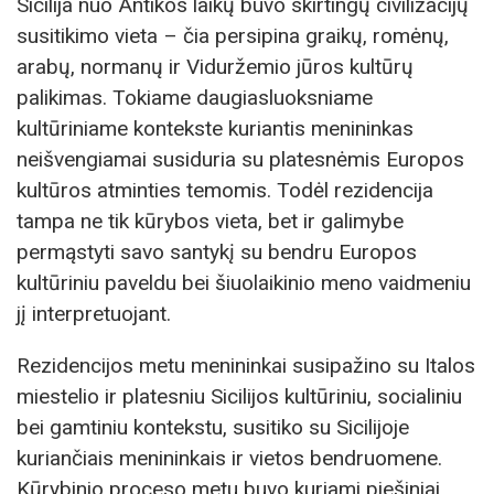
Sicilija nuo Antikos laikų buvo skirtingų civilizacijų
susitikimo vieta – čia persipina graikų, romėnų,
arabų, normanų ir Viduržemio jūros kultūrų
palikimas. Tokiame daugiasluoksniame
kultūriniame kontekste kuriantis menininkas
neišvengiamai susiduria su platesnėmis Europos
kultūros atminties temomis. Todėl rezidencija
tampa ne tik kūrybos vieta, bet ir galimybe
permąstyti savo santykį su bendru Europos
kultūriniu paveldu bei šiuolaikinio meno vaidmeniu
jį interpretuojant.
Rezidencijos metu menininkai susipažino su Italos
miestelio ir platesniu Sicilijos kultūriniu, socialiniu
bei gamtiniu kontekstu, susitiko su Sicilijoje
kuriančiais menininkais ir vietos bendruomene.
Kūrybinio proceso metu buvo kuriami piešiniai,