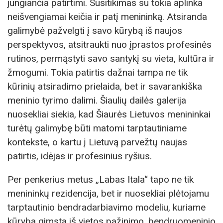
jungiančia patirtimi. Susitikimas su tokia aplinka
neišvengiamai keičia ir patį menininką. Atsiranda
galimybė pažvelgti į savo kūrybą iš naujos
perspektyvos, atsitraukti nuo įprastos profesinės
rutinos, permąstyti savo santykį su vieta, kultūra ir
žmogumi. Tokia patirtis dažnai tampa ne tik
kūrinių atsiradimo prielaida, bet ir savarankiška
meninio tyrimo dalimi. Šiaulių dailės galerija
nuosekliai siekia, kad Šiaurės Lietuvos menininkai
turėtų galimybę būti matomi tarptautiniame
kontekste, o kartu į Lietuvą parvežtų naujas
patirtis, idėjas ir profesinius ryšius.
Per penkerius metus „Labas Itala“ tapo ne tik
menininkų rezidencija, bet ir nuosekliai plėtojamu
tarptautinio bendradarbiavimo modeliu, kuriame
kūryba gimsta iš vietos pažinimo, bendruomeninio