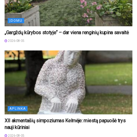
ĮDOMU
„Gargždų kūrybos stotyje“ – dar viena renginių kupina savaitė
2026-08-05
APLINKA
XII akmentašių simpoziumas Kelmėje: miestą papuošė trys
nauji kūriniai
2026-08-05