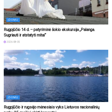
ĮDOMU
Rugpjūčio 14 d. – patyriminė šokio ekskursija „Palanga.
Sugriauti ir atstatyti mitai“
2026-08-05
ĮDOMU
Rugpjūčio ir rugsėjo mėnesiais vyks Lietuvos nacionalinių